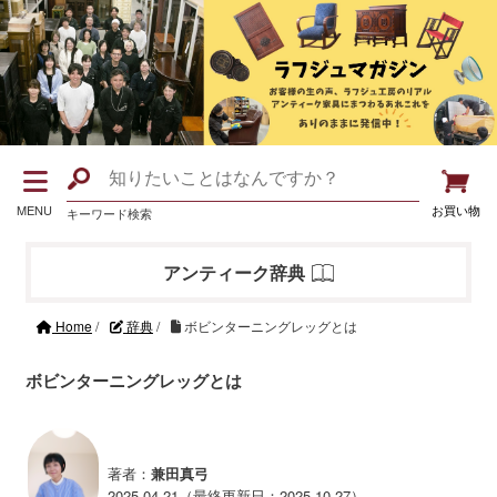
MENU
お買い物
キーワード検索
アンティーク辞典
Home
/
辞典
/
ボビンターニングレッグとは
ボビンターニングレッグとは
著者：
兼田真弓
2025.04.21（最終更新日：2025.10.27）