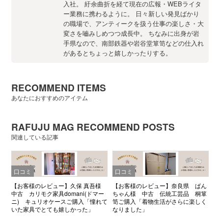
入社。 紆余曲折を経て現在の広報・WEBライタ
ー業務に携わるように。 日々新しい発見ばかり
の職場で、アンティークを扱う仕事の楽しさ・大
変さを嚙みしめつつ成長中。 ちなみに出身が岩
手県なので、南部鉄器や岩谷堂箪笥などの仕入れ
があるとちょっと嬉しかったりする。
RECOMMEND ITEMS
あなたにおすすめのアイテム
RAFUJU MAG RECOMMEND POSTS
関連している記事
口コミ
口コミ
【お客様のレビュー】久保 真吾様
【お客様のレビュー】奈良県 ぱん
中古 カリモク家具domani(ドマー
ちゃん様 中古 伝統工芸品 桐箪
ニ) キュリオケースご購入「憧れて
笥ご購入「着物生活がさらに楽しく
いた家具でとても嬉しかった」
なりました」