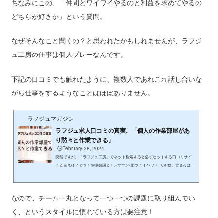
ちなみにこの、「仲間とワイワイやるのと利益を求めてやるの
どちらが好きか」という質問。
なぜそんなこと聞くの？と思われたかもしれませんが、ラフジ
ュ工房の仕事は個人プレーなんです。
下記の口コミでも触れたように、複数人であれこれ話し合いな
がら仕事をするようなことはほぼありません。
ラフジュマガジン
ラフジュ求人口コミの真実。「個人の作業部屋があ
り黙々と作業できる」
🕒️February 28, 2024
突然ですが、「ラフジュ工房」でネット検索すると必ずヒットする口コミサイ
トと言えば？そう！転職会議とエンゲージ(旧ライトハウス)ですね。皆さんはき
っとそこに投稿された口コミの数々を見て、「え、めちゃくちゃヤバい会社じ
ゃん」と戦慄したことでしょう。大丈夫、わたしもその一人です。そんな、読
む者に衝撃を与えるラフジュ退職者たちの生々しい声。入社5年目、中堅ライタ
なので、チーム一丸となって一つ一つの課題に取り組んでい
ーたるわたしが思い切ってここに集めてみました。そして気になる口コミの真
相を、あろうことか社長本人に聞いてきました。今回ご紹介するのは、2018年
く、というスタイルに慣れている方は要注意！
頃在...