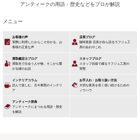
アンティークの用語・歴史などをプロが解説
メニュー
お客様の声
店長ブログ
実際に利用したからこそ分かる、お
随時更新 店長が自ら語るラフジュ工
客様の正直な声
房のあれやこれ
買取鑑定士ブログ
スタッフブログ
買取先で出会う人や物、そこから繋
スタッフ目線で綴るラフジュ工房の
がる縁のお話
実態
インテリアコラム
お手入れ・お取り扱い方法
読んで楽しむ、古今東西のインテリ
大切な家具を長く使い続けるための
ア
ノウハウ
アンティーク辞典
アンティークにまつわる用語・歴史
を解説