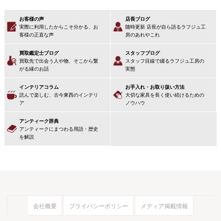
お客様の声
店長ブログ
実際に利用したからこそ分かる、お
随時更新 店長が自ら語るラフジュ工
客様の正直な声
房のあれやこれ
買取鑑定士ブログ
スタッフブログ
買取先で出会う人や物、そこから繋
スタッフ目線で綴るラフジュ工房の
がる縁のお話
実態
インテリアコラム
お手入れ・お取り扱い方法
読んで楽しむ、古今東西のインテリ
大切な家具を長く使い続けるための
ア
ノウハウ
アンティーク辞典
アンティークにまつわる用語・歴史
を解説
会社概要
プライバシーポリシー
メディア掲載情報