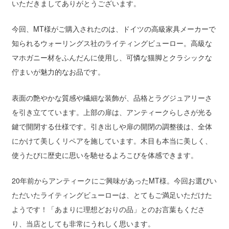
いただきましてありがとうございます。
今回、MT様がご購入されたのは、ドイツの高級家具メーカーで
知られるウォーリングス社のライティングビューロー。高級な
マホガニー材をふんだんに使用し、可憐な猫脚とクラシックな
佇まいが魅力的なお品です。
表面の艶やかな質感や繊細な装飾が、品格とラグジュアリーさ
を引き立てています。上部の扉は、アンティークらしさが光る
鍵で開閉する仕様です。引き出しや扉の開閉の調整後は、全体
にかけて美しくリペアを施しています。木目も本当に美しく、
使うたびに歴史に思いを馳せるよろこびを体感できます。
20年前からアンティークにご興味があったMT様。今回お選びい
ただいたライティングビューローは、とてもご満足いただけた
ようです！「あまりに理想どおりの品」とのお言葉もくださ
り、当店としても非常にうれしく思います。