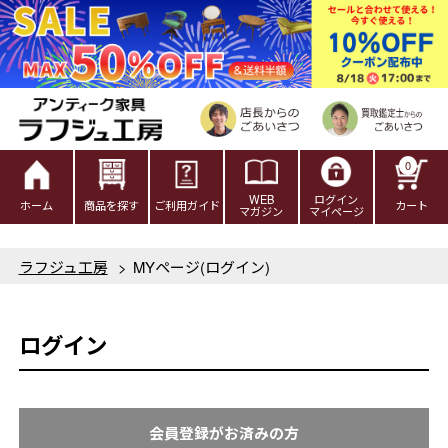
0
WEB
ログイン
ホーム
商品を探す
ご利用ガイド
カート
マガジン
マイページ
ラフジュ工房
>
MYページ(ログイン)
ログイン
会員登録がお済みの方