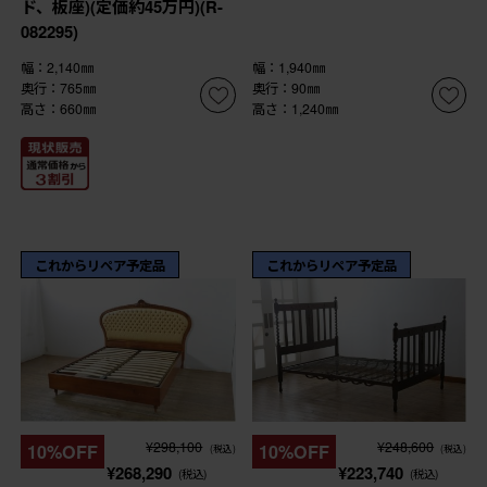
ド、板座)(定価約45万円)(R-
082295)
幅：2,140㎜
幅：1,940㎜
奥行：765㎜
奥行：90㎜
高さ：660㎜
高さ：1,240㎜
これからリペア予定品
これからリペア予定品
¥298,100
¥248,600
10%OFF
10%OFF
(税込)
(税込)
¥268,290
¥223,740
(税込)
(税込)