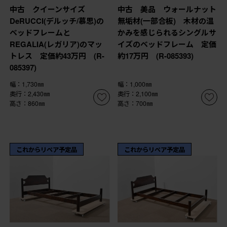
中古 クイーンサイズ
中古 美品 ウォールナット
DeRUCCI(デルッチ/慕思)の
無垢材(一部合板) 木材の温
ベッドフレームと
かみを感じられるシングルサ
REGALIA(レガリア)のマッ
イズのベッドフレーム 定価
トレス 定価約43万円 (R-
約17万円 (R-085393)
085397)
幅：1,730㎜
幅：1,000㎜
奥行：2,430㎜
奥行：2,100㎜
高さ：860㎜
高さ：700㎜
これからリペア予定品
これからリペア予定品