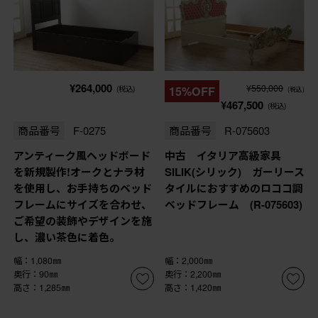
¥264,000
¥550,000
(税込)
15%OFF
(税込)
¥467,500
(税込)
商品番号
F-0275
商品番号
R-075603
アンティーク風ヘッドボード
中古 イタリア高級家具
を新規製作!オークとナラ材
SILIK(シリック) ガーリース
を使用し、お手持ちのベッド
タイルにおすすめのロココ調
フレームにサイズを合わせ、
ベッドフレーム (R-075603)
ご希望の装飾やデザインを施
し、濃い茶色に着色。
幅：1,080㎜
幅：2,000㎜
奥行：90㎜
奥行：2,200㎜
高さ：1,285㎜
高さ：1,420㎜