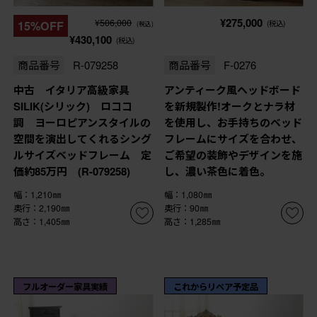
¥275,000
¥506,000
15%OFF
(税込)
(税込)
¥430,100
(税込)
商品番号
R-079258
商品番号
F-0276
中古 イタリア高級家具
アンティーク風ヘッドボード
SILIK(シリック) ロココ
を新規製作!オークとナラ材
調 ヨーロピアンスタイルの
を使用し、お手持ちのベッド
空間を演出してくれるシング
フレームにサイズを合わせ、
ルサイズベッドフレーム 定
ご希望の装飾やデザインを施
価約85万円 (R-079258)
し、濃い茶色に着色。
幅：1,210㎜
幅：1,080㎜
奥行：2,190㎜
奥行：90㎜
高さ：1,405㎜
高さ：1,285㎜
フルオーダー家具実績
これからリペア予定品