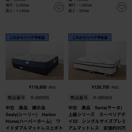
奥行：2,050㎜
奥行：1,950㎜
高さ：1,140㎜
高さ：300㎜
これからリペア予定品
これからリペア予定品
¥118,800
¥128,700
(税込)
(税込)
商品番号
R-085935
商品番号
R-085933
中古 美品 展示品
中古 美品 Serta(サータ)
Sealy(シーリー) Harbor
上級シリーズ スーペリアデ
Home(ハーバーホーム) ワ
イ53 シングルサイズプレミ
イドダブルマットレスとボト
アムマットレス 定価約35万