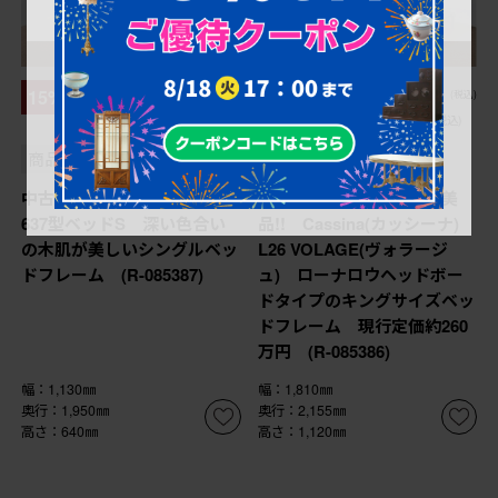
¥247,500
¥1,250,700
15%OFF
10%OFF
(税込)
(税込)
¥210,375
¥1,125,630
(税込)
(税込)
商品番号
R-085387
商品番号
R-085386
中古 美品 松本民芸家具
新古 未使用展示品 超美
637型ベッドS 深い色合い
品!! Cassina(カッシーナ)
の木肌が美しいシングルベッ
L26 VOLAGE(ヴォラージ
ドフレーム (R-085387)
ュ) ローナロウヘッドボー
ドタイプのキングサイズベッ
ドフレーム 現行定価約260
万円 (R-085386)
幅：1,130㎜
幅：1,810㎜
奥行：1,950㎜
奥行：2,155㎜
高さ：640㎜
高さ：1,120㎜