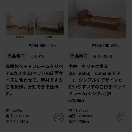
¥204,600
¥134,200
(税込)
(税込)
商品番号
C-0919
商品番号
R-072068
真鍮製ベッドフレームをリペ
中古 カリモク家具
ア&カスタム!ベッドの床面サ
(karimoku) domani(ドマー
イズに合わせて、新材ですの
ニ) シンプルなデザインが
こを製作。分割できる仕様
使いやすいすのこ付きベッド
に。
フレーム(シングル)(R-
072068)
幅：950㎜
幅：1,040㎜
奥行：2,020㎜
奥行：2,065㎜
高さ：1,130㎜
高さ：705㎜