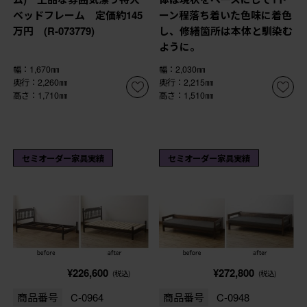
ベッドフレーム 定価約145
ーン程落ち着いた色味に着色
万円 (R-073779)
し、修繕箇所は本体と馴染む
ように。
幅：1,670㎜
幅：2,030㎜
奥行：2,260㎜
奥行：2,215㎜
高さ：1,710㎜
高さ：1,510㎜
セミオーダー家具実績
セミオーダー家具実績
¥226,600
¥272,800
(税込)
(税込)
商品番号
C-0964
商品番号
C-0948