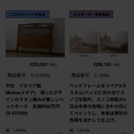
これからリペア予定品
セミオーダー家具実績
¥220,000
¥298,100
(税込)
(税込)
商品番号
R-075359
商品番号
C-0996
中古 イタリア製
ベッドフレームをリペア&カ
Medea(メデア) 凝ったデザ
スタム!べッドに合わせてス
インのラタン編みが美しいヘ
ノコを製作。スノコ側面の4
ッドボード 定価約50万円
辺は本体の色味に合わせ白に
(R-075359)
てペイントし、本体は現状の
色味を活かして仕上げ。
幅：1,490㎜
幅：1,910㎜