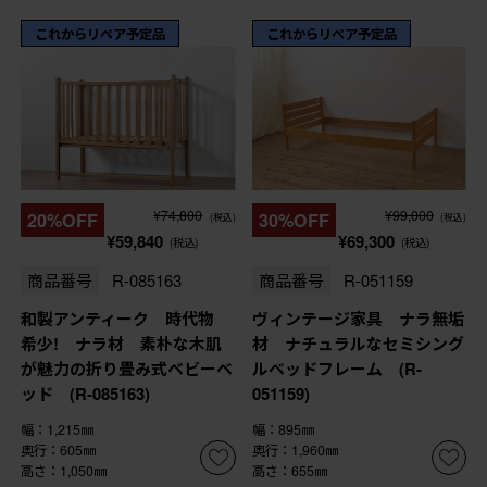
これからリペア予定品
これからリペア予定品
¥74,800
¥99,000
20%OFF
30%OFF
(税込)
(税込)
¥59,840
¥69,300
(税込)
(税込)
商品番号
R-085163
商品番号
R-051159
和製アンティーク 時代物
ヴィンテージ家具 ナラ無垢
希少! ナラ材 素朴な木肌
材 ナチュラルなセミシング
が魅力の折り畳み式ベビーベ
ルベッドフレーム (R-
ッド (R-085163)
051159)
幅：1,215㎜
幅：895㎜
奥行：605㎜
奥行：1,960㎜
高さ：1,050㎜
高さ：655㎜