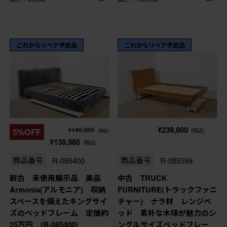
これからリペア予定品
これからリペア予定品
¥239,800
¥146,300
5%OFF
(税込)
(税込)
¥138,985
(税込)
商品番号
R-085400
商品番号
R-085399
新古 未使用展示品 美品
中古 TRUCK
Armonia(アルモニア) 収納
FURNITURE(トラックファニ
スペースを備えたキングサイ
チャー) ナラ材 レンジベ
ズのベッドフレーム 定価約
ッド 素朴な木味が魅力のシ
25万円 (R-085400)
ングルサイズベッドフレー