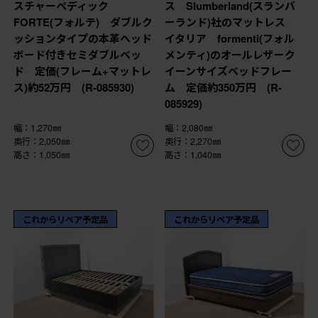
スチャーペディック
ス Slumberland(スランバ
FORTE(フォルテ) ダブルク
ーランド)社のマットレス
ッションタイプの本革ヘッド
イタリア formenti(フォル
ボード付きセミダブルベッ
メンティ)のオールレザーク
ド 定価(フレーム+マットレ
イーンサイズベッドフレー
ス)約52万円 (R-085930)
ム 定価約350万円 (R-
085929)
幅：1,270㎜
幅：2,080㎜
奥行：2,050㎜
奥行：2,270㎜
高さ：1,050㎜
高さ：1,040㎜
これからリペア予定品
これからリペア予定品