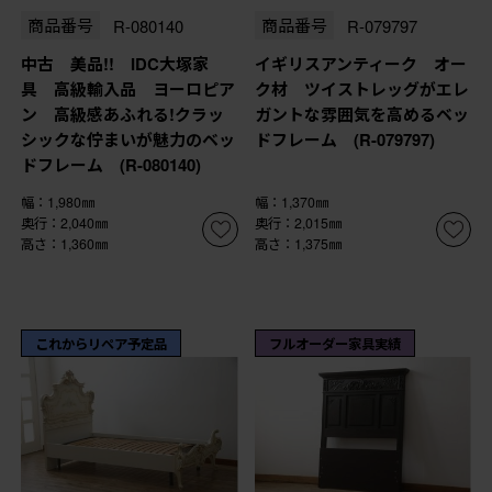
商品番号
R-080140
商品番号
R-079797
中古 美品!! IDC大塚家
イギリスアンティーク オー
具 高級輸入品 ヨーロピア
ク材 ツイストレッグがエレ
ン 高級感あふれる!クラッ
ガントな雰囲気を高めるベッ
シックな佇まいが魅力のベッ
ドフレーム (R-079797)
ドフレーム (R-080140)
幅：1,980㎜
幅：1,370㎜
奥行：2,040㎜
奥行：2,015㎜
高さ：1,360㎜
高さ：1,375㎜
これからリペア予定品
フルオーダー家具実績