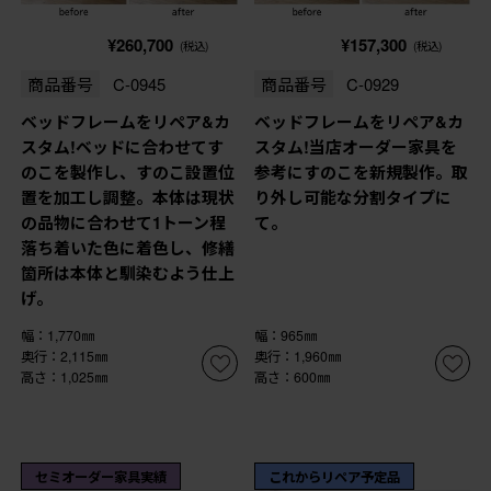
¥260,700
¥157,300
(税込)
(税込)
商品番号
C-0945
商品番号
C-0929
ベッドフレームをリペア&カ
ベッドフレームをリペア&カ
スタム!ベッドに合わせてす
スタム!当店オーダー家具を
のこを製作し、すのこ設置位
参考にすのこを新規製作。取
置を加工し調整。本体は現状
り外し可能な分割タイプに
の品物に合わせて1トーン程
て。
落ち着いた色に着色し、修繕
箇所は本体と馴染むよう仕上
げ。
幅：1,770㎜
幅：965㎜
奥行：2,115㎜
奥行：1,960㎜
高さ：1,025㎜
高さ：600㎜
セミオーダー家具実績
これからリペア予定品