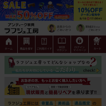
0
WEB
ログイン
ホーム
商品を探す
ご利用ガイド
カート
マガジン
マイページ