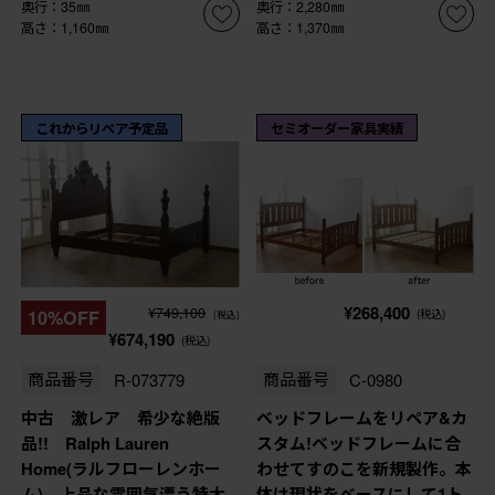
奥行：35㎜
奥行：2,280㎜
高さ：1,160㎜
高さ：1,370㎜
これからリペア予定品
セミオーダー家具実績
¥268,400
¥749,100
10%OFF
(税込)
(税込)
¥674,190
(税込)
商品番号
R-073779
商品番号
C-0980
中古 激レア 希少な絶版
ベッドフレームをリペア&カ
品!! Ralph Lauren
スタム!ベッドフレームに合
Home(ラルフローレンホー
わせてすのこを新規製作。本
ム) 上品な雰囲気漂う特大
体は現状をベースにして1ト