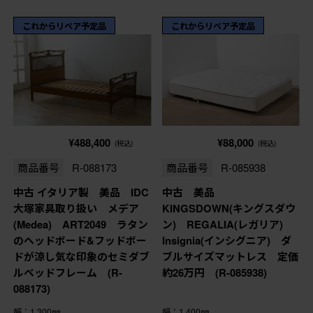
これからリペア予定品
これからリペア予定品
¥488,400
¥88,000
(税込)
(税込)
商品番号
R-088173
商品番号
R-085938
中古 イタリア製 美品 IDC
中古 美品
大塚家具取り扱い メデア
KINGSDOWN(キングスダウ
(Medea) ART2049 ラタン
ン) REGALIA(レガリア)
のヘッドボード&フッドボー
Insignia(インシグニア) ダ
ドが涼し気な印象のセミダブ
ブルサイズマットレス 定価
ルベッドフレーム (R-
約26万円 (R-085938)
088173)
幅：1,300㎜
幅：1,400㎜