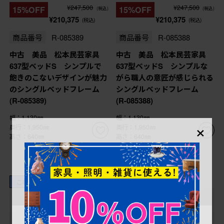
¥247,500
¥247,500
15%OFF
15%OFF
(税込)
(税込)
¥210,375
¥210,375
(税込)
(税込)
商品番号
R-085389
商品番号
R-085388
中古 美品 松本民芸家具
中古 美品 松本民芸家具
637型ベッドS シンプルで
637型ベッドS シンプルな
飽きのこないデザインが魅力
がら職人の意匠が感じられる
のシングルベッドフレーム
シングルベッドフレーム
(R-085389)
(R-085388)
幅：1,130㎜
幅：1,130㎜
×
奥行：1,950㎜
奥行：1,950㎜
高さ：640㎜
高さ：640㎜
これからリペア予定品
これからリペア予定品