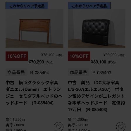
これからリペア予定品
これからリペア予定品
¥78,100
¥99,000
10%OFF
10%OFF
(税込)
(税込)
¥70,290
¥89,100
(税込)
(税込)
商品番号
R-085404
商品番号
R-085403
中古 横浜クラシック家具
中古 美品 IDC大塚家具
ダニエル(Daniel) エトラン
L/S-307(エルエス307) ボタ
ジェ セミダブルベッドのヘ
ン留めデザインがエレガント
ッドボード (R-085404)
な本革ヘッドボード 定価約
17万円 (R-085403)
幅：1,295㎜
幅：1,260㎜
奥行：80㎜
奥行：280㎜
高さ：860㎜
高さ：1,050㎜