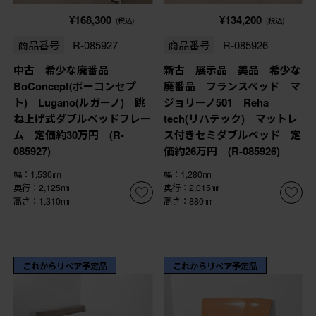
¥168,300
¥134,200
(税込)
(税込)
商品番号
R-085927
商品番号
R-085926
中古 希少な廃番品
新古 展示品 美品 希少な
BoConcept(ボーコンセプ
廃番品 フランスベッド マ
ト) Lugano(ルガーノ) 跳
ジョリーノ501 Reha
ね上げ式ダブルベッドフレー
tech(リハテック) マットレ
ム 定価約30万円 (R-
ス付きセミダブルベッド 定
085927)
価約26万円 (R-085926)
幅：1,530㎜
幅：1,280㎜
奥行：2,125㎜
奥行：2,015㎜
高さ：1,310㎜
高さ：880㎜
これからリペア予定品
これからリペア予定品