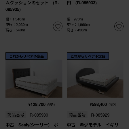
ムクッションのセット (R-
円 (R-085933)
085935)
幅：1,540㎜
幅：970㎜
奥行：2,030㎜
奥行：1,960㎜
高さ：540㎜
高さ：430㎜
これからリペア予定品
これからリペア予定品
¥128,700
¥598,400
(税込)
(税込)
商品番号
R-085930
商品番号
R-085929
中古 Sealy(シーリー) ポ
中古 希少モデル イギリ