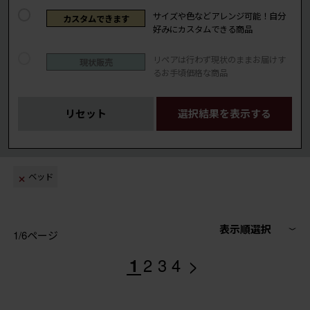
サイズや色などアレンジ可能！自分
カスタムできます
好みにカスタムできる商品
リペアは行わず現状のままお届けす
現状販売
るお手頃価格な商品
リセット
選択結果を表示する
ベッド
表示順選択
1/6ページ
>
1
2
3
4