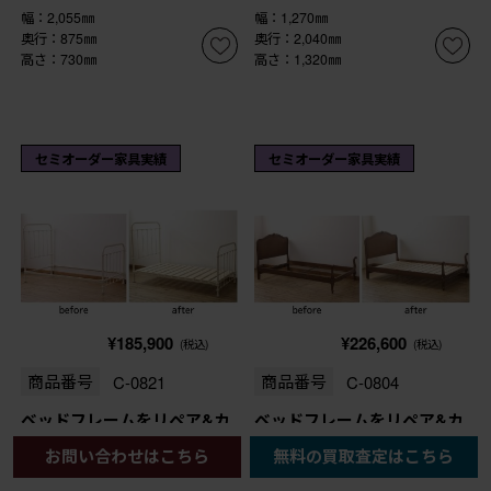
幅：2,055㎜
幅：1,270㎜
奥行：875㎜
奥行：2,040㎜
高さ：730㎜
高さ：1,320㎜
セミオーダー家具実績
セミオーダー家具実績
¥185,900
¥226,600
(税込)
(税込)
商品番号
C-0821
商品番号
C-0804
ベッドフレームをリペア&カ
ベッドフレームをリペア&カ
スタム!フレームの床面に合
スタム!ベッドの床面に合う
お問い合わせはこちら
無料の買取査定はこちら
わせてすのこを新規製作。
ようすのこを製作。色味は当