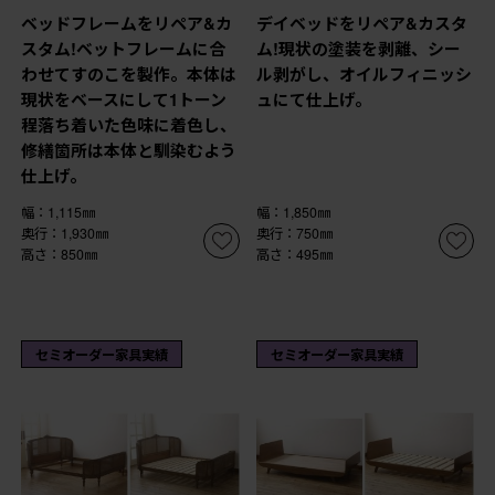
ベッドフレームをリペア&カ
デイベッドをリペア&カスタ
スタム!ベットフレームに合
ム!現状の塗装を剥離、シー
わせてすのこを製作。本体は
ル剥がし、オイルフィニッシ
現状をベースにして1トーン
ュにて仕上げ。
程落ち着いた色味に着色し、
修繕箇所は本体と馴染むよう
仕上げ。
幅：1,115㎜
幅：1,850㎜
奥行：1,930㎜
奥行：750㎜
高さ：850㎜
高さ：495㎜
セミオーダー家具実績
セミオーダー家具実績