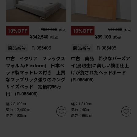
¥380,600
¥99,000
10%OFF
10%OFF
(税込)
(税込)
¥342,540
¥89,100
(税込)
(税込)
商品番号
R-085406
商品番号
R-085405
中古 イタリア フレックス
中古 美品 希少なバーズア
フォルム(Flexform) 日本ベ
イ(鳥眼杢)に美しい鏡面仕上
ッド製マットレス付き 上質
げが施されたヘッドボード
なファブリック張りのキング
(R-085405)
サイズベッド 定価約95万
円 (R-085406)
幅：2,100㎜
幅：1,310㎜
奥行：2,400㎜
奥行：40㎜
高さ：635㎜
高さ：995㎜