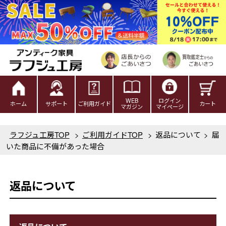
WEB
ログイン
ホーム
サポート
ご利用ガイド
カート
マガジン
マイページ
ラフジュ工房TOP
>
ご利用ガイドTOP
>
返品について
>
届
いた商品に不備があった場合
返品について