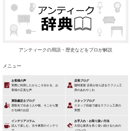
アンティークの用語・歴史などをプロが解説
メニュー
お客様の声
店長ブログ
実際に利用したからこそ分かる、お
随時更新 店長が自ら語るラフジュ工
客様の正直な声
房のあれやこれ
買取鑑定士ブログ
スタッフブログ
買取先で出会う人や物、そこから繋
スタッフ目線で綴るラフジュ工房の
がる縁のお話
実態
インテリアコラム
お手入れ・お取り扱い方法
読んで楽しむ、古今東西のインテリ
大切な家具を長く使い続けるための
ア
ノウハウ