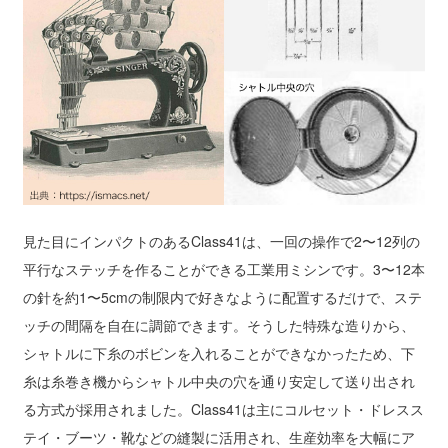
見た目にインパクトのあるClass41は、一回の操作で2〜12列の
平行なステッチを作ることができる工業用ミシンです。3〜12本
の針を約1〜5cmの制限内で好きなように配置するだけで、ステ
ッチの間隔を自在に調節できます。そうした特殊な造りから、
シャトルに下糸のボビンを入れることができなかったため、下
糸は糸巻き機からシャトル中央の穴を通り安定して送り出され
る方式が採用されました。Class41は主にコルセット・ドレスス
テイ・ブーツ・靴などの縫製に活用され、生産効率を大幅にア