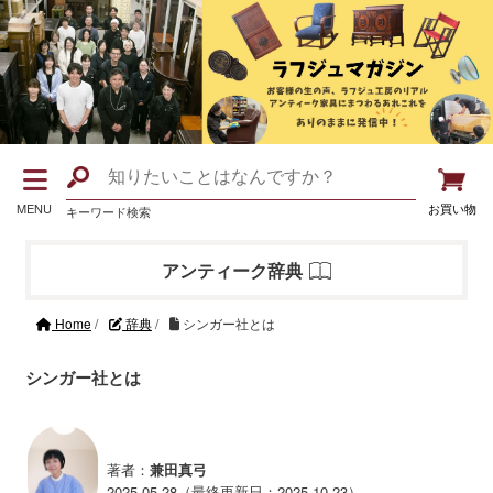
MENU
お買い物
キーワード検索
アンティーク辞典
Home
/
辞典
/
シンガー社とは
シンガー社とは
著者：
兼田真弓
2025.05.28（最終更新日：2025.10.23）