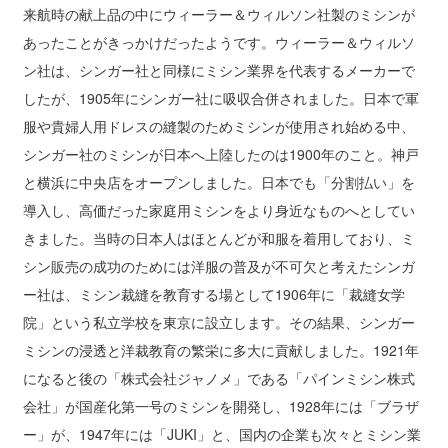
来航時の献上品の中にウィーラー＆ウィルソン社製のミシンが
あったことがきっかけだったようです。ウィーラー＆ウィルソ
ン社は、シンガー社と同様にミシン業界を代表するメーカーで
したが、1905年にシンガー社に吸収合併されました。日本で軍
服や貴婦人用ドレスの縫製のためミシンが使用され始める中、
シンガー社のミシンが日本へ上陸したのは1900年のこと。神戸
と横浜に中央店をオープンしました。日本でも「分割払い」を
導入し、高価だった家庭用ミシンをより身近なものへとしてい
きました。当時の日本人はほとんどが和服を着用しており、ミ
シン販売の成功のためには洋服の普及が不可欠と考えたシンガ
ー社は、ミシン裁縫を教育する場として1906年に「裁縫女学
院」という私立学校を東京に設立します。その結果、シンガー
ミシンの浸透と洋裁教育の繁栄に多大に貢献しました。1921年
になると後の「株式会社ジャノメ」である「パインミシン株式
会社」が国産化第一号のミシンを開発し、1928年には「ブラザ
ー」が、1947年には「JUKI」と、国内の企業も次々とミシン業