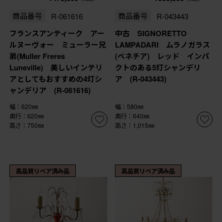
商品番号
R-061616
商品番号
R-043443
フランスアンティーク アー
中古 SIGNORETTO
ルヌーヴォー ミューラー兄
LAMPADARI ムラノガラス
弟(Muller Freres
(ベネチア) レッド インパ
Luneville) 美しいインテリ
クトのある5灯シャンデリ
アとしてもおすすめの4灯シ
ア (R-043443)
ャンデリア (R-061616)
幅：620㎜
幅：580㎜
奥行：620㎜
奥行：640㎜
高さ：750㎜
高さ：1,015㎜
高品質リペア済み品
高品質リペア済み品