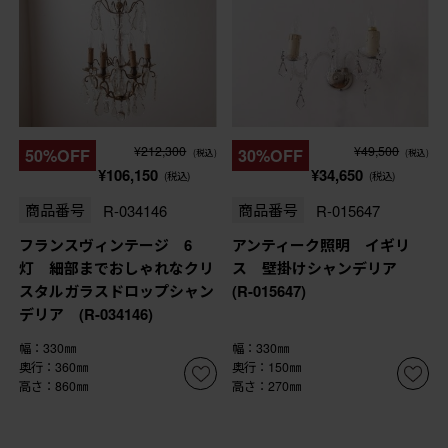
¥212,300
¥49,500
50%OFF
30%OFF
(税込)
(税込)
¥106,150
¥34,650
(税込)
(税込)
商品番号
R-034146
商品番号
R-015647
フランスヴィンテージ 6
アンティーク照明 イギリ
灯 細部までおしゃれなクリ
ス 壁掛けシャンデリア
スタルガラスドロップシャン
(R-015647)
デリア (R-034146)
幅：330㎜
幅：330㎜
奥行：360㎜
奥行：150㎜
高さ：860㎜
高さ：270㎜