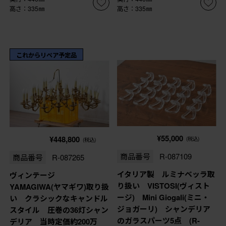
高さ：335㎜
高さ：335㎜
これからリペア予定品
¥55,000
¥448,800
(税込)
(税込)
商品番号
R-087109
商品番号
R-087265
イタリア製 ルミナベッラ取
ヴィンテージ
り扱い VISTOSI(ヴィスト
YAMAGIWA(ヤマギワ)取り扱
ージ) Mini Giogali(ミニ・
い クラシックなキャンドル
ジョガーリ) シャンデリア
スタイル 圧巻の36灯シャン
のガラスパーツ5点 (R-
デリア 当時定価約200万