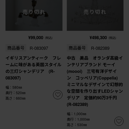
売り切れ
売り切れ
¥99,000
¥498,300
(税込)
(税込)
商品番号
R-083097
商品番号
R-082389
イギリスアンティーク フレ
中古 美品 オランダ高級イ
ームに味がある英国スタイル
ンテリアブランド モーイ
の三灯シャンデリア (R-
(moooi) 三宅有洋デザイ
083097)
ン コッペリア(Coppelia)
ミニマルなデザインで幻想的
幅：580㎜
な空間を作り出すLEDシャン
奥行：520㎜
デリア 定価約90万3千円
高さ：660㎜
(R-082389)
幅：1,000㎜
奥行：1,000㎜
高さ：530㎜