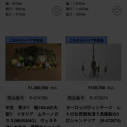
幅：600㎜
幅：1,400㎜
奥行：600㎜
奥行：1,400㎜
高さ：670㎜
高さ：950㎜
これからリペア予定品
これからリペア予定品
¥1,380,500
¥139,700
(税込)
(税込)
商品番号
R-074769
商品番号
R-072674
中古 希少!! 幅140㎝の大
ヨーロッパヴィンテージ レ
型!! イタリア ムラーノガ
トロな雰囲気漂う真鍮製の5
ラス(MURANO) ヴェネチ
灯シャンデリア (R-072674)