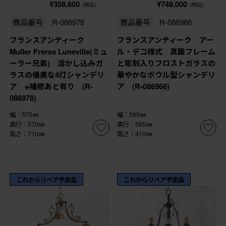
¥358,600
¥748,000
(税込)
(税込)
商品番号
R-086978
商品番号
R-086966
フランスアンティーク
フランスアンティーク アー
Muller Freres Luneville(ミュ
ル・デコ様式 真鍮フレーム
ーラー兄弟) 溶かし込みガ
と彫刻入りフロストガラスの
ラスの優美な4灯シャンデリ
華やかなボウル型シャンデリ
ア ※補修あと有り (R-
ア (R-086966)
086978)
幅：570㎜
幅：585㎜
奥行：570㎜
奥行：585㎜
高さ：710㎜
高さ：410㎜
これからリペア予定品
これからリペア予定品