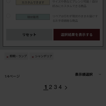
サイズや色などアレンジ可能！自分
カスタムできます
好みにカスタムできる商品
リペアは行わず現状のままお届けす
現状販売
るお手頃価格な商品
リセット
選択結果を表示する
照明・ランプ
シャンデリア
表示順選択
1/4ページ
>
1
2
3
4