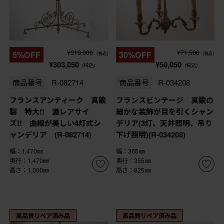
¥319,000
¥71,500
5%OFF
30%OFF
(税込)
(税込)
¥303,050
¥50,050
(税込)
(税込)
商品番号
R-082714
商品番号
R-034208
フランスアンティーク 真鍮
フランスビンテージ 真鍮の
製 特大!! 激レアサイ
細かな装飾が目を引くシャン
ズ!! 曲線が美しい4灯式シ
デリア(3灯、天井照明、吊り
ャンデリア (R-082714)
下げ照明)(R-034208)
幅：1,470㎜
幅：365㎜
奥行：1,470㎜
奥行：355㎜
高さ：1,000㎜
高さ：825㎜
高品質リペア済み品
高品質リペア済み品