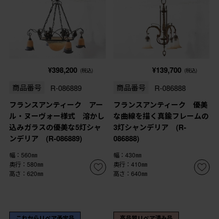
¥398,200
¥139,700
(税込)
(税込)
商品番号
R-086889
商品番号
R-086888
フランスアンティーク アー
フランスアンティーク 優美
ル・ヌーヴォー様式 溶かし
な曲線を描く真鍮フレームの
込みガラスの優美な5灯シャ
3灯シャンデリア (R-
ンデリア (R-086889)
086888)
幅：560㎜
幅：430㎜
奥行：580㎜
奥行：410㎜
高さ：620㎜
高さ：640㎜
これからリペア予定品
高品質リペア済み品