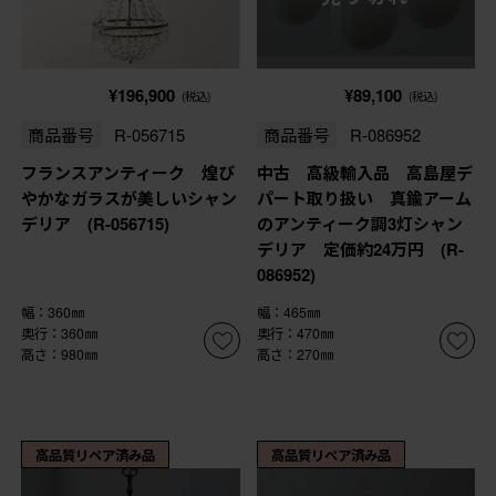
¥196,900
¥89,100
(税込)
(税込)
商品番号
R-056715
商品番号
R-086952
フランスアンティーク 煌び
中古 高級輸入品 高島屋デ
やかなガラスが美しいシャン
パート取り扱い 真鍮アーム
デリア (R-056715)
のアンティーク調3灯シャン
デリア 定価約24万円 (R-
086952)
幅：360㎜
幅：465㎜
奥行：360㎜
奥行：470㎜
高さ：980㎜
高さ：270㎜
高品質リペア済み品
高品質リペア済み品