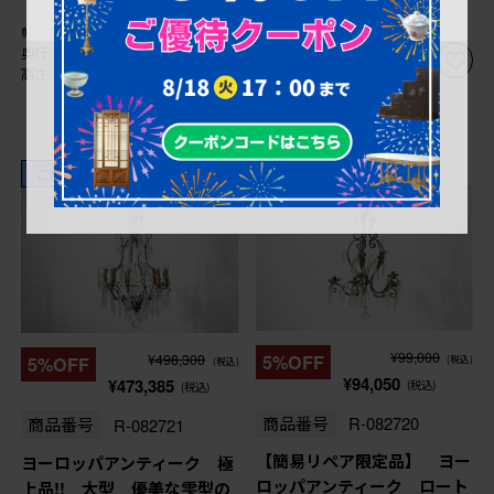
幅：400㎜
幅：385㎜
奥行：400㎜
奥行：345㎜
高さ：870㎜
高さ：515㎜
これからリペア予定品
¥99,000
¥498,300
5%OFF
5%OFF
(税込)
(税込)
¥94,050
¥473,385
(税込)
(税込)
商品番号
R-082720
商品番号
R-082721
【簡易リペア限定品】 ヨー
ヨーロッパアンティーク 極
ロッパアンティーク ロート
上品!! 大型 優美な雫型の