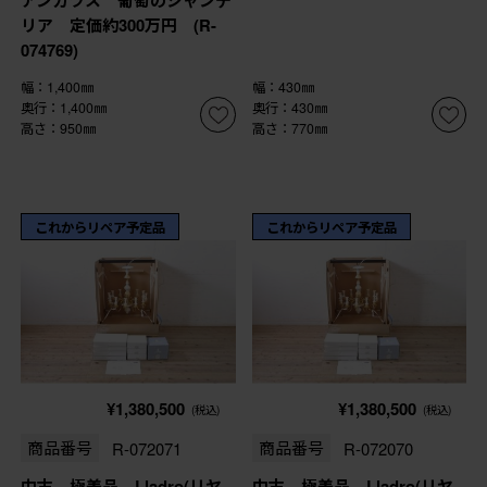
アンガラス 葡萄のシャンデ
リア 定価約300万円 (R-
074769)
幅：1,400㎜
幅：430㎜
奥行：1,400㎜
奥行：430㎜
高さ：950㎜
高さ：770㎜
これからリペア予定品
これからリペア予定品
¥1,380,500
¥1,380,500
(税込)
(税込)
商品番号
R-072071
商品番号
R-072070
中古 極美品 Lladro(リヤ
中古 極美品 Lladro(リヤ