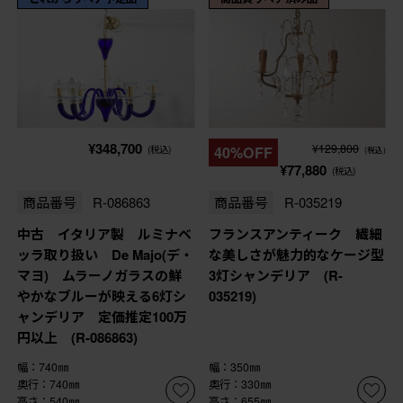
¥348,700
¥129,800
(税込)
40%OFF
(税込)
¥77,880
(税込)
商品番号
R-086863
商品番号
R-035219
中古 イタリア製 ルミナベ
フランスアンティーク 繊細
ッラ取り扱い De Majo(デ・
な美しさが魅力的なケージ型
マヨ) ムラーノガラスの鮮
3灯シャンデリア (R-
やかなブルーが映える6灯シ
035219)
ャンデリア 定価推定100万
円以上 (R-086863)
幅：740㎜
幅：350㎜
奥行：740㎜
奥行：330㎜
高さ：540㎜
高さ：655㎜