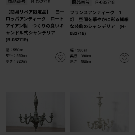
商品番号
R-082719
商品番号
R-082718
【簡易リペア限定品】 ヨー
フランスアンティーク 1
ロッパアンティーク ロート
灯 空間を華やかに彩る繊細
アイアン製 つくりの良いキ
な装飾のシャンデリア (R-
ャンドル式シャンデリア
082718)
(R-082719)
幅：550㎜
幅：380㎜
奥行：550㎜
奥行：380㎜
高さ：820㎜
高さ：580㎜