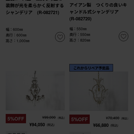
アイアン製 つくりの良いキ
装飾が光を柔らかく反射する
ャンドル式シャンデリア
シャンデリア (R-082721)
(R-082720)
幅：550㎜
幅：600㎜
奥行：550㎜
奥行：600㎜
高さ：820㎜
高さ：1,000㎜
これからリペア予定品
¥99,000
¥70,400
5%OFF
5%OFF
(税込)
(税込)
¥94,050
¥66,880
(税込)
(税込)