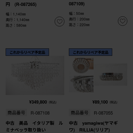
087109)
円 (R-087265)
幅：50㎜
幅：1,140㎜
奥行：200㎜
奥行：1,140㎜
高さ：220㎜
高さ：580㎜
これからリペア予定品
これからリペア予定品
¥349,800
¥89,100
(税込)
(税込)
商品番号
R-087108
商品番号
R-087055
中古 美品 イタリア製 ル
中古 yamagiwa(ヤマギ
ミナベッラ取り扱い
ワ) RILLIA(リリア)