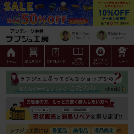
0
WEB
ログイン
ホーム
商品を探す
ご利用ガイド
カート
マガジン
マイページ