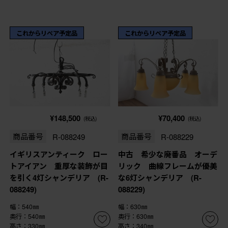
これからリペア予定品
これからリペア予定品
¥148,500
¥70,400
(税込)
(税込)
商品番号
R-088249
商品番号
R-088229
イギリスアンティーク ロー
中古 希少な廃番品 オーデ
トアイアン 重厚な装飾が目
リック 曲線フレームが優美
を引く4灯シャンデリア (R-
な6灯シャンデリア (R-
088249)
088229)
幅：540㎜
幅：630㎜
奥行：540㎜
奥行：630㎜
高さ：330㎜
高さ：340㎜