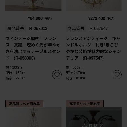
¥64,900
¥279,400
(税込)
(税込)
商品番号
R-058003
商品番号
R-057547
ヴィンテージ照明 フラン
フランスアンティーク キャ
ス 真鍮 煌めく光が華やか
ンドルホルダー付き!きらび
さを演出するテーブルスタン
やかな装飾が魅力的なシャン
ド (R-058003)
デリア (R-057547)
幅：300㎜
幅：500㎜
奥行：150㎜
奥行：470㎜
高さ：270㎜
高さ：810㎜
高品質リペア済み品
高品質リペア済み品
売り切れ