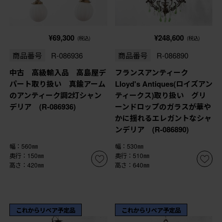
¥69,300
¥248,600
(税込)
(税込)
商品番号
R-086936
商品番号
R-086890
中古 高級輸入品 高島屋デ
フランスアンティーク
パート取り扱い 真鍮アーム
Lloyd's Antiques(ロイズアン
のアンティーク調2灯シャン
ティークス)取り扱い グリ
デリア (R-086936)
ーンドロップのガラスが華や
かに揺れるエレガントなシャ
ンデリア (R-086890)
幅：560㎜
幅：530㎜
奥行：150㎜
奥行：510㎜
高さ：420㎜
高さ：640㎜
これからリペア予定品
これからリペア予定品