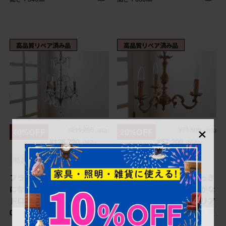
高品質リペア済み品
高品質リペア済み品
×
¥211,200
¥71,500
40%OFF
20%OFF
(税込)
(税込)
¥126,720
¥57,200
(税込)
(税込)
商品番号
R-035030
商品番号
R-034859
フランスアンティーク 3段
フランスビンテージ すっき
になった装飾が豪華なガラス
りとしたシルエットと細かな
ドロップシャンデリア (R-
彫刻が魅力的なシャンデリア
035030)
(3灯、天井照明、吊り下げ照
明)(R-034859)