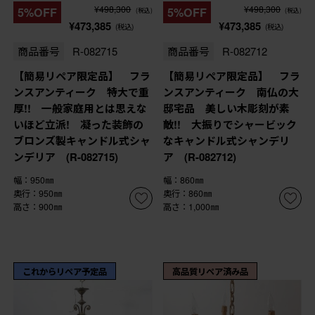
¥498,300
¥498,300
5%OFF
5%OFF
(税込)
(税込)
¥473,385
¥473,385
(税込)
(税込)
商品番号
R-082715
商品番号
R-082712
【簡易リペア限定品】 フラ
【簡易リペア限定品】 フラ
ンスアンティーク 特大で重
ンスアンティーク 南仏の大
厚!! 一般家庭用とは思えな
邸宅品 美しい木彫刻が素
いほど立派! 凝った装飾の
敵!! 大振りでシャービック
ブロンズ製キャンドル式シャ
なキャンドル式シャンデリ
ンデリア (R-082715)
ア (R-082712)
幅：950㎜
幅：860㎜
奥行：950㎜
奥行：860㎜
高さ：900㎜
高さ：1,000㎜
これからリペア予定品
高品質リペア済み品