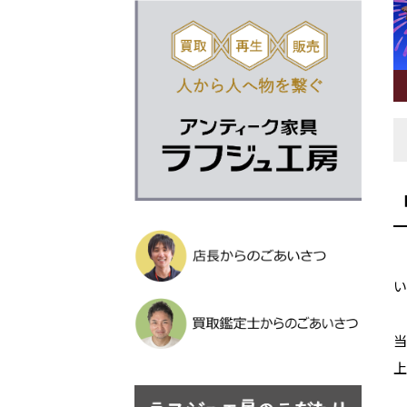
い
当
上