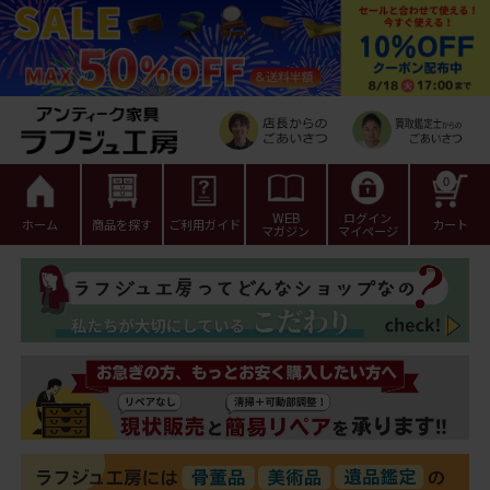
0
WEB
ログイン
ホーム
商品を探す
ご利用ガイド
カート
マガジン
マイページ