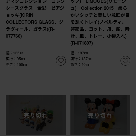
アマグコレクション コレク
ップ) LIMOGES(リモージ
ターズグラス 金彩 ビアジ
ュ) Collection 2015 柔ら
ョッキ(KIRIN
かいタッチと美しい意匠が目
COLLECTORS GLASS、グ
を惹くトレイ(ノベルティ、
ラヴィール、ガラス)(R-
非売品、ヨット、舟、船、時
077766)
計、皿、トレー、小物入れ)
(R-071807)
幅：135㎜
幅：187㎜
奥行：95㎜
奥行：187㎜
高さ：150㎜
高さ：40㎜
売り切れ
売り切れ