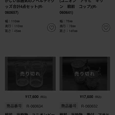
かしい雰囲気のノベルティグ
(ユニオン アサヒ キリ
ッズ合計4点セット(R-
ン 戦前 コップ)(R-
060657)
060641)
幅：110㎜
幅：78㎜
奥行：110㎜
奥行：78㎜
高さ：45㎜
高さ：140㎜
売り切れ
売り切れ
¥17,600
¥17,600
(税込)
(税込)
商品番号
R-060634
商品番号
R-060632
戦前 当時物 ユニオンビー
戦前 当時物 蓋付 アサヒ