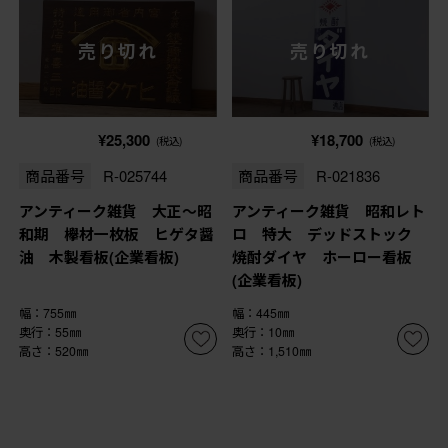
売り切れ
売り切れ
¥25,300
¥18,700
(税込)
(税込)
商品番号
R-025744
商品番号
R-021836
アンティーク雑貨 大正〜昭
アンティーク雑貨 昭和レト
和期 欅材一枚板 ヒゲタ醤
ロ 特大 デッドストック
油 木製看板(企業看板)
焼酎ダイヤ ホーロー看板
(企業看板)
幅：755㎜
幅：445㎜
奥行：55㎜
奥行：10㎜
高さ：520㎜
高さ：1,510㎜