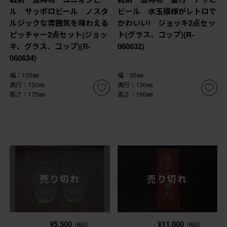
ル サッポロビール ノスタ
ビール 水玉模様がレトロで
ルジックな雰囲気を味わえる
かわいい! ジョッキ2点セッ
ピッチャー2点セット(ジョッ
ト(グラス、コップ)(R-
キ、グラス、コップ)(R-
060632)
060634)
幅：105㎜
幅：95㎜
奥行：150㎜
奥行：130㎜
高さ：175㎜
高さ：190㎜
売り切れ
売り切れ
¥5,500
¥11,000
(税込)
(税込)