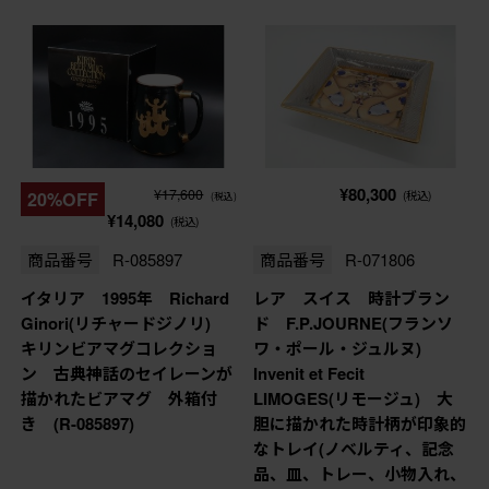
¥80,300
¥17,600
20%OFF
(税込)
(税込)
¥14,080
(税込)
商品番号
R-085897
商品番号
R-071806
イタリア 1995年 Richard
レア スイス 時計ブラン
Ginori(リチャードジノリ)
ド F.P.JOURNE(フランソ
キリンビアマグコレクショ
ワ・ポール・ジュルヌ)
ン 古典神話のセイレーンが
Invenit et Fecit
描かれたビアマグ 外箱付
LIMOGES(リモージュ) 大
き (R-085897)
胆に描かれた時計柄が印象的
なトレイ(ノベルティ、記念
品、皿、トレー、小物入れ、