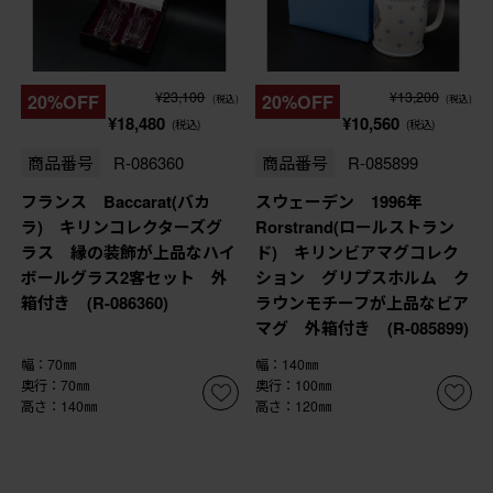
¥23,100
¥13,200
20%OFF
20%OFF
(税込)
(税込)
¥18,480
¥10,560
(税込)
(税込)
商品番号
R-086360
商品番号
R-085899
フランス Baccarat(バカ
スウェーデン 1996年
ラ) キリンコレクターズグ
Rorstrand(ロールストラン
ラス 縁の装飾が上品なハイ
ド) キリンビアマグコレク
ボールグラス2客セット 外
ション グリプスホルム ク
箱付き (R-086360)
ラウンモチーフが上品なビア
マグ 外箱付き (R-085899)
幅：70㎜
幅：140㎜
奥行：70㎜
奥行：100㎜
高さ：140㎜
高さ：120㎜