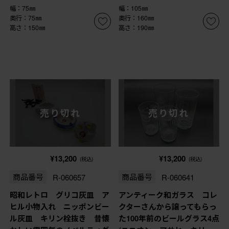
幅：75㎜
幅：105㎜
奥行：75㎜
奥行：160㎜
高さ：150㎜
高さ：190㎜
売り切れ
売り切れ
¥13,200
¥13,200
(税込)
(税込)
商品番号
R-060657
商品番号
R-060641
昭和レトロ グリコ灰皿 ア
アンティーク和ガラス コレ
ヒル小物入れ ニッポンビー
クターさんから譲ってもらっ
ル灰皿 キリン栓抜き 昔懐
た100年前のビールグラス4点