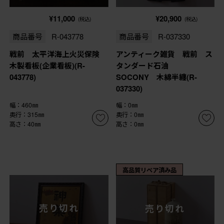
¥11,000
¥20,900
(税込)
(税込)
商品番号
R-043778
商品番号
R-037330
戦前 太平洋海上火災保険
アンティーク雑貨 戦前 ス
木製看板(企業看板)(R-
タンダード石油
043778)
SOCONY 木綿半纏(R-
037330)
幅：460㎜
幅：0㎜
奥行：315㎜
奥行：0㎜
高さ：40㎜
高さ：0㎜
高品質リペア済み品
売り切れ
売り切れ