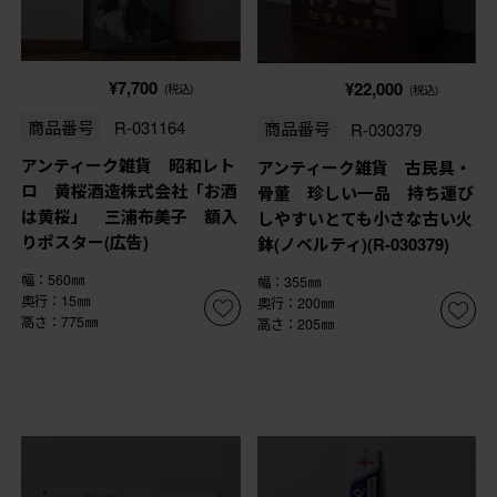
¥7,700
¥22,000
(税込)
(税込)
商品番号
R-031164
商品番号
R-030379
アンティーク雑貨 昭和レト
アンティーク雑貨 古民具・
ロ 黄桜酒造株式会社「お酒
骨董 珍しい一品 持ち運び
は黄桜」 三浦布美子 額入
しやすいとても小さな古い火
りポスター(広告)
鉢(ノベルティ)(R-030379)
幅：560㎜
幅：355㎜
奥行：15㎜
奥行：200㎜
高さ：775㎜
高さ：205㎜