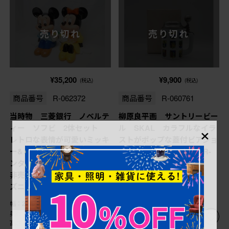
売り切れ
売り切れ
¥35,200
¥9,900
(税込)
(税込)
商品番号
R-062372
商品番号
R-060761
当時物 三菱銀行 ノベルテ
柳原良平画 サントリービー
×
ィー ソフビ 2体セット
ル SKAL カラフルなイラ
レトロな表情が可愛いミッキ
ストがポップな蓋付ビアジョ
ー&ミニーの古い貯金箱(カウ
ッキ(有田焼、深川製磁)(R-
ンター用、店頭用、企業物、
060761)
非売品、コインバンク、ディ
ズニー)(R-062372)
幅：245㎜
幅：95㎜
奥行：225㎜
奥行：140㎜
高さ：310㎜
高さ：185㎜