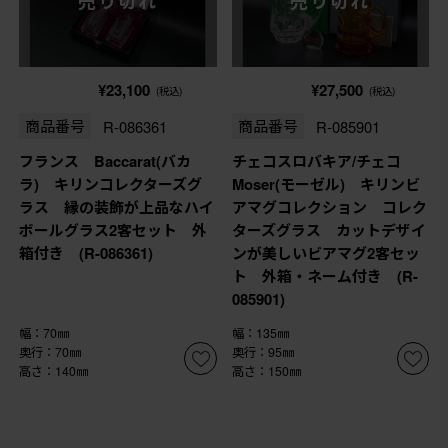
売り切れ
売り切れ
¥23,100
¥27,500
(税込)
(税込)
商品番号
R-086361
商品番号
R-085901
フランス Baccarat(バカ
チェコスロバキア/チェコ
ラ) キリンコレクターズグ
Moser(モーゼル) キリンビ
ラス 縁の装飾が上品なハイ
アマグコレクション コレク
ボールグラス2客セット 外
ターズグラス カットデザイ
箱付き (R-086361)
ンが美しいビアマグ2客セッ
ト 外箱・ネーム付き (R-
085901)
幅：70㎜
幅：135㎜
奥行：70㎜
奥行：95㎜
高さ：140㎜
高さ：150㎜