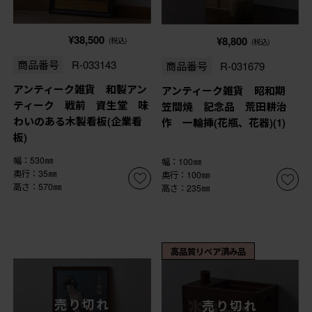
¥38,500
¥8,800
(税込)
(税込)
商品番号
R-033143
商品番号
R-031679
アンティーク雑貨 和製アン
アンティーク雑貨 昭和期
ティーク 戦前 資生堂 味
笠間焼 記念品 荒田耕治
わいのある木製看板(企業看
作 一輪挿(花瓶、花器)(1)
板)
幅：530㎜
幅：100㎜
奥行：35㎜
奥行：100㎜
高さ：570㎜
高さ：235㎜
高品質リペア済み品
売り切れ
売り切れ