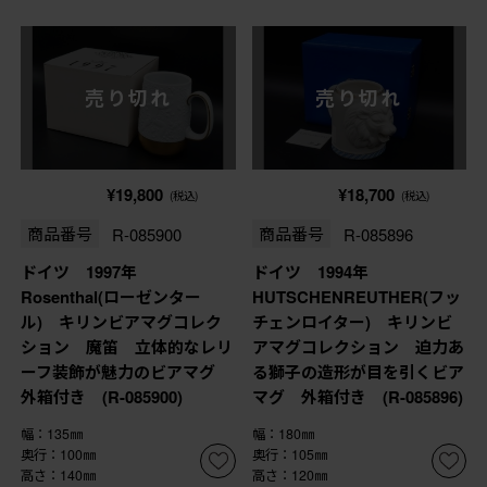
売り切れ
売り切れ
¥19,800
¥18,700
(税込)
(税込)
商品番号
R-085900
商品番号
R-085896
ドイツ 1997年
ドイツ 1994年
Rosenthal(ローゼンター
HUTSCHENREUTHER(フッ
ル) キリンビアマグコレク
チェンロイター) キリンビ
ション 魔笛 立体的なレリ
アマグコレクション 迫力あ
ーフ装飾が魅力のビアマグ
る獅子の造形が目を引くビア
外箱付き (R-085900)
マグ 外箱付き (R-085896)
幅：135㎜
幅：180㎜
奥行：100㎜
奥行：105㎜
高さ：140㎜
高さ：120㎜