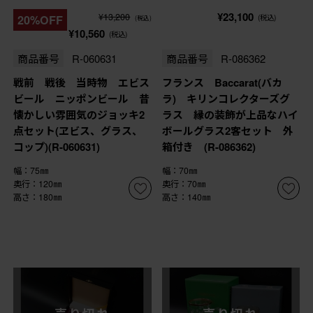
¥23,100
¥13,200
20%OFF
(税込)
(税込)
¥10,560
(税込)
商品番号
R-060631
商品番号
R-086362
戦前 戦後 当時物 エビス
フランス Baccarat(バカ
ビール ニッポンビール 昔
ラ) キリンコレクターズグ
懐かしい雰囲気のジョッキ2
ラス 縁の装飾が上品なハイ
点セット(ヱビス、グラス、
ボールグラス2客セット 外
コップ)(R-060631)
箱付き (R-086362)
幅：75㎜
幅：70㎜
奥行：120㎜
奥行：70㎜
高さ：180㎜
高さ：140㎜