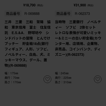
¥18,700
¥31,900
(税込)
(税込)
商品番号
R-069888
商品番号
R-062373
三井 三菱 三和 常陽 協
当時物 三菱銀行 ノベルテ
和 東京信用 富士 住友信
ィー ソフビ 2体セット
託 E.S.&A. 野球坊や シ
レトロな表情が可愛いミッキ
ンドバットの冒険 とんでけ
ー&ミニーの古い貯金箱(カウ
ブッチー 貯金箱18点(銀行
ンター用、店頭用、企業物、
フィギュア、人形、ソフビ、
非売品、コインバンク、ディ
ノベルティー、白鳥、犬、ミ
ズニー)(R-062373)
ッキーマウス、デール、置
物)(R-069888)
幅：175㎜
幅：245㎜
奥行：70㎜
奥行：225㎜
高さ：170㎜
高さ：310㎜