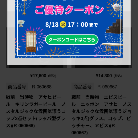
売り切れ
売り切れ
¥17,600
¥14,300
(税込)
(税込)
商品番号
R-060668
商品番号
R-060667
戦前 当時物 アサヒビー
戦前 当時物 エビスビー
ル キリンラガービール ノ
ル ニッポン アサヒ ノス
スタルジックな雰囲気漂うコ
タルジックな雰囲気漂うジョ
ップ3点セット(ラッパ型グラ
ッキ3点(グラス、コップ、ピ
ス)(R-060668)
ッチャー、ヱビス)(R-
060667)