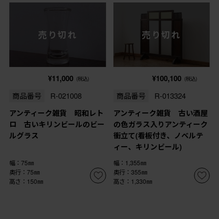
売り切れ
売り切れ
¥11,000
¥100,100
(税込)
(税込)
商品番号
R-021008
商品番号
R-013324
アンティーク雑貨 昭和レト
アンティーク雑貨 古い酒屋
ロ 古いキリンビールのビー
の色ガラス入りアンティーク
ルグラス
衝立て(看板付き、ノベルテ
ィー、キリンビール)
幅：75㎜
幅：1,355㎜
奥行：75㎜
奥行：355㎜
高さ：150㎜
高さ：1,330㎜