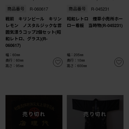
商品番号
R-060617
商品番号
R-045231
戦前 キリンビール キリン
昭和レトロ 煙草小売所ホー
レモン ノスタルジックな雰
ロー看板 当時物(R-045231)
囲気漂うコップ2個セット(昭
和レトロ、グラス)(R-
060617)
幅：60㎜
幅：205㎜
奥行：60㎜
奥行：10㎜
高さ：95㎜
高さ：600㎜
売り切れ
売り切れ