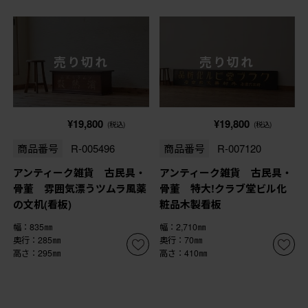
売り切れ
売り切れ
¥19,800
¥19,800
(税込)
(税込)
商品番号
R-005496
商品番号
R-007120
アンティーク雑貨 古民具・
アンティーク雑貨 古民具・
骨董 雰囲気漂うツムラ風薬
骨董 特大!クラブ堂ビル化
の文机(看板)
粧品木製看板
幅：835㎜
幅：2,710㎜
奥行：285㎜
奥行：70㎜
高さ：295㎜
高さ：410㎜