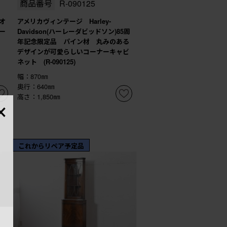
商品番号
R-090125
オ
アメリカヴィンテージ Harley-
ー
Davidson(ハーレーダビッドソン)85周
年記念限定品 パイン材 丸みのある
デザインが可愛らしいコーナーキャビ
ネット (R-090125)
幅：870㎜
奥行：640㎜
×
高さ：1,850㎜
これからリペア予定品