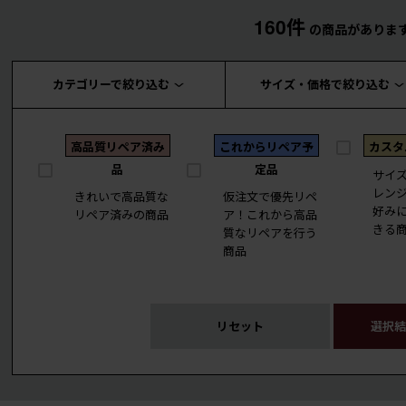
160件
の商品がありま
カテゴリーで絞り込む
サイズ・価格で絞り込む
高品質リペア済み
これからリペア予
カスタ
品
定品
サイ
レン
きれいで高品質な
仮注文で優先リペ
好み
リペア済みの商品
ア！これから高品
きる
質なリペアを行う
商品
リセット
選択結