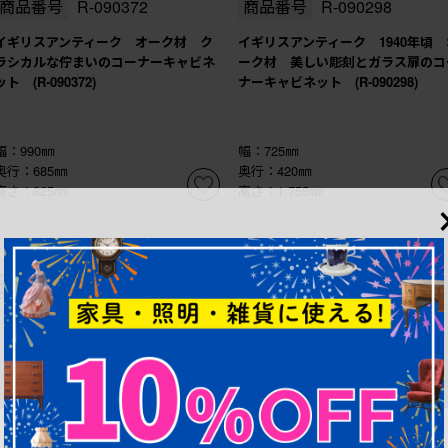
商品番号
R-090372
商品番号
R-090298
イギリスアンティーク オーク材 ク
イギリスアンティーク 1940年頃 
ラシカルな佇まいのコーナーキャビネ
ーク材 美しい彫刻とガラス扉のコ
ット (R-090372)
ナーキャビネット (R-090298)
幅：990㎜
幅：725㎜
奥行：685㎜
奥行：420㎜
高さ：825㎜
高さ：1,755㎜
これからリペア予定品
これからリペア予定品