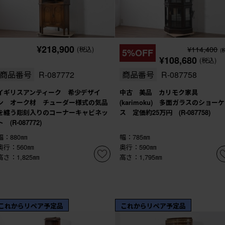
¥218,900
¥114,400
(税込)
5%OFF
(
¥108,680
(税込)
商品番号
R-087772
商品番号
R-087758
イギリスアンティーク 希少デザイ
中古 美品 カリモク家具
ン オーク材 チューダー様式の気品
(karimoku) 多面ガラスのショー
を纏う彫刻入りのコーナーキャビネッ
ス 定価約25万円 (R-087758)
ト (R-087772)
幅：880㎜
幅：785㎜
奥行：560㎜
奥行：590㎜
高さ：1,825㎜
高さ：1,795㎜
これからリペア予定品
これからリペア予定品