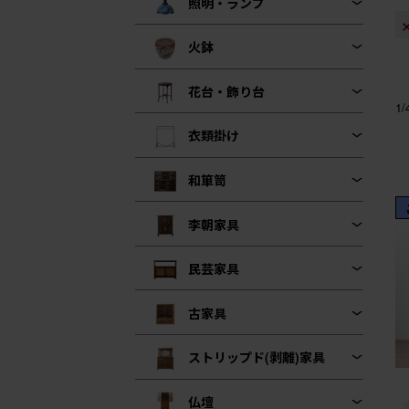
照明・ランプ
火鉢
花台・飾り台
1
衣類掛け
和箪笥
李朝家具
民芸家具
古家具
ストリップド(剥離)家具
仏壇