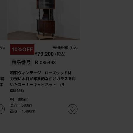
¥88,000
税込)
10%OFF
(税込)
¥79,200
(税込)
商品番号
R-085493
和製ヴィンテージ ローズウッド材
彩装
力強い木目が印象的な曲げガラスを用
ネ
いたコーナーキャビネット (R-
085493)
幅：865㎜
奥行：580㎜
高さ：1,490㎜