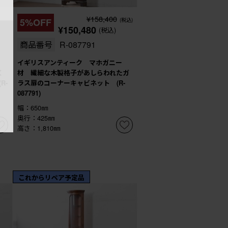
¥158,400
5%OFF
(税込)
¥150,480
(税込)
商品番号
R-087791
品
イギリスアンティーク マホガニー
く
材 繊細な木製格子があしらわれたガ
R-
ラス扉のコーナーキャビネット (R-
087791)
幅：650㎜
奥行：425㎜
高さ：1,810㎜
これからリペア予定品