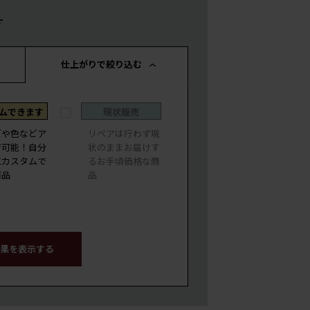
す
仕上がりで絞り込む
ムできます
現状販売
ズや色などア
リペアは行わず現
ジ可能！自分
状のままお届けす
にカスタムで
るお手頃価格な商
商品
品
果を表示する