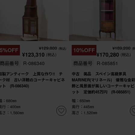
¥129,800
¥189,200
5%OFF
(税込)
10%OFF
(
¥123,310
¥170,280
(税込)
(税込)
商品番号
R-086340
商品番号
R-085851
和製アンティーク 上質な作り!! チ
中古 美品 スペイン高級家具
ーク材 古い洋館のコーナーキャビネ
MARINER(マリネール) 優雅な金
ット (R-086340)
飾と風景画が美しいコーナーキャビ
ット 定価約45万円 (R-085851)
幅：680㎜
幅：650㎜
奥行：400㎜
奥行：445㎜
高さ：1,560㎜
高さ：1,520㎜