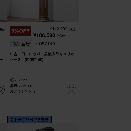
¥112,200
税込)
5%OFF
(税込)
¥106,590
(税込)
商品番号
R-087140
中古 ヨーロッパ 象嵌入りキュリオ
ケー
ケース (R-087140)
幅：520㎜
奥行：360㎜
高さ：1,940㎜
これからリペア予定品