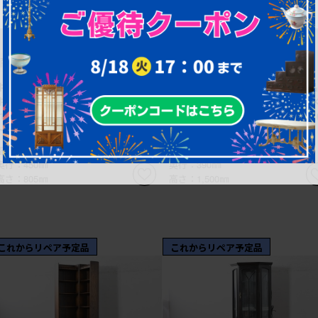
¥42,900
¥148,500
(税込)
(税込)
商品番号
R-088471
商品番号
R-087806
中古 美品 maruni(マルニ木工) 地
和製アンティーク 上手物! 高級
中海シリーズ お気に入りを美しく飾
欅(ケヤキ)材 上質な杢目が目を引
れるガラス扉のコーナーキャビネッ
古い洋館のコーナーキャビネット (
ト (R-088471)
087806)
幅：450㎜
幅：700㎜
奥行：450㎜
奥行：390㎜
高さ：805㎜
高さ：1,500㎜
これからリペア予定品
これからリペア予定品