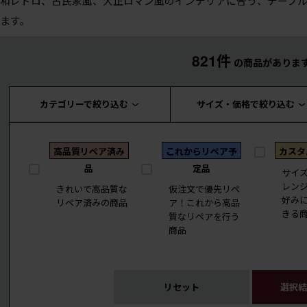
和レトロ、古民家風、大正ロマン風のインテリアに合う、テーブル
ます。
821件
の商品がありま
カテゴリーで絞り込む
サイズ・価格で絞り込む
高品質リペア済み
これからリペア予
カスタ
品
定品
サイ
レン
きれいで高品質な
仮注文で優先リペ
好み
リペア済みの商品
ア！これから高品
きる
質なリペアを行う
商品
リセット
選択結