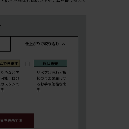
・机・戸棚など幅広いアイテムを取り揃えて
す
仕上がりで絞り込む
ムできます
現状販売
ズや色などア
リペアは行わず現
ジ可能！自分
状のままお届けす
にカスタムで
るお手頃価格な商
商品
品
果を表示する