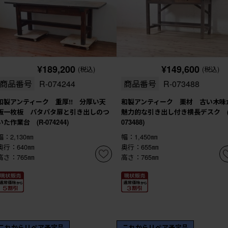
¥189,200
¥149,600
(税込)
(税込)
商品番号
R-074244
商品番号
R-073488
和製アンティーク 重厚!! 分厚い天
和製アンティーク 栗材 古い木味
板一枚板 パタパタ扉と引き出しのつ
魅力的な引き出し付き横長デスク (
いた作業台 (R-074244)
073488)
幅：2,130㎜
幅：1,450㎜
奥行：640㎜
奥行：655㎜
高さ：765㎜
高さ：765㎜
これからリペア予定品
これからリペア予定品