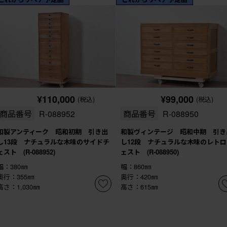
¥110,000
¥99,000
(税込)
(税込)
商品番号
R-088952
商品番号
R-088950
和製アンティーク 昭和初期 引き出
和製ヴィンテージ 昭和中期 引き
し13段 ナチュラルな木味のサイドチ
し12段 ナチュラルな木味のレトロ
ェスト (R-088952)
ェスト (R-088950)
幅：380㎜
幅：860㎜
奥行：355㎜
奥行：420㎜
高さ：1,030㎜
高さ：615㎜