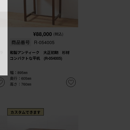
¥88,000
(税込)
商品番号
R-054005
ラ
和製アンティーク 大正初期 杉材
コンパクトな平机 (R-054005)
幅：895㎜
奥行：605㎜
高さ：760㎜
カスタムできます