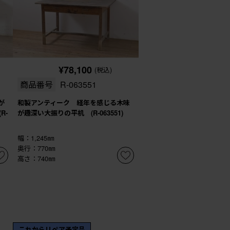
¥78,100
(税込)
商品番号
R-063551
が
和製アンティーク 経年を感じる木味
R-
が趣深い大振りの平机 (R-063551)
幅：1,245㎜
奥行：770㎜
高さ：740㎜
これからリペア予定品