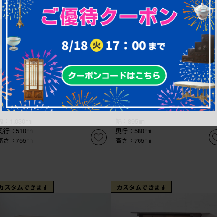
¥108,900
¥99,000
(税込)
(税込)
商品番号
R-066069
商品番号
R-050568
和製ヴィンテージ 昭和レトロ ナラ
和製ヴィンテージ ナラ材 ナチュ
材 ノスタルジックな薄型平机 (R-
ルなお部屋づくりにもおすすめの平
066069)
机 (R-050568)
幅：1,030㎜
幅：895㎜
奥行：510㎜
奥行：580㎜
高さ：755㎜
高さ：765㎜
カスタムできます
カスタムできます