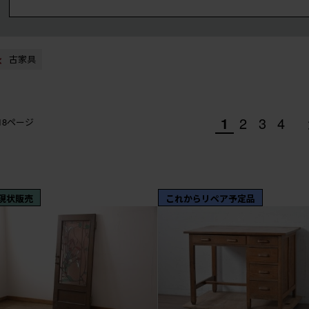
古家具
1
2
3
4
/18ページ
現状販売
これからリペア予定品