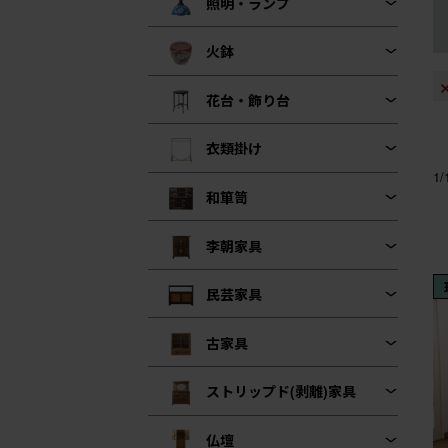
照明・ランプ
火鉢
花台・飾り台
衣類掛け
1
和箪笥
李朝家具
民芸家具
古家具
ストリップド(剥離)家具
仏壇