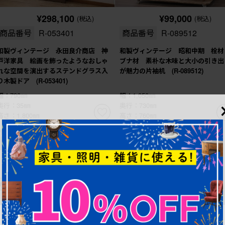
¥298,100
¥99,000
(税込)
(税込)
商品番号
R-053401
商品番号
R-089512
和製ヴィンテージ 永田良介商店 神
和製ヴィンテージ 昭和中期 栓材
戸洋家具 絵画を飾ったようなおしゃ
ブナ材 素朴な木味と大小の引き出
れな空間を演出するステンドグラス入
が魅力の片袖机 (R-089512)
り木製ドア (R-053401)
幅：790㎜
幅：1,050㎜
奥行：35㎜
奥行：730㎜
高さ：1,800㎜
高さ：760㎜
カスタムできます
カスタムできます