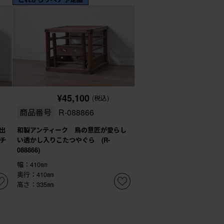
¥45,100
(税込)
商品番号
R-088866
出
和製アンティーク 鳥の意匠が愛らし
チ
い透かし入りこたつやぐら (R-
088866)
幅：410㎜
奥行：410㎜
高さ：335㎜