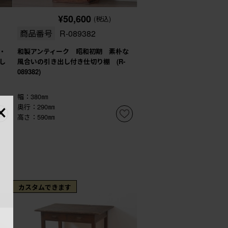
¥50,600
(税込)
商品番号
R-089382
・
和製アンティーク 昭和初期 素朴な
し
風合いの引き出し付き仕切り棚 (R-
089382)
×
幅：380㎜
奥行：290㎜
高さ：590㎜
カスタムできます