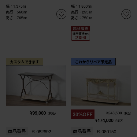
幅：1,375㎜
幅：1,800㎜
奥行：560㎜
奥行：295㎜
高さ：765㎜
高さ：750㎜
カスタムできます
これからリペア予定品
¥99,000
¥248,600
(税込)
30%OFF
(税込)
¥174,020
(税込)
商品番号
R-082692
商品番号
R-080150