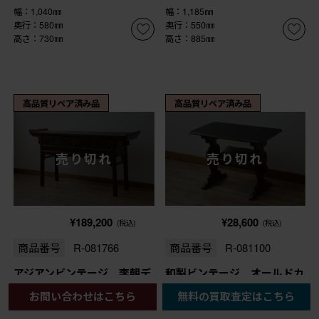
幅：1,040㎜
幅：1,185㎜
奥行：580㎜
奥行：550㎜
高さ：730㎜
高さ：885㎜
高品質リペア済み品
高品質リペア済み品
売り切れ
売り切れ
¥189,200
¥28,600
(税込)
(税込)
商品番号
R-081766
商品番号
R-081100
アジアンビンテージ 李朝デ
和製ビンテージ オールドカ
ザイン 両面使い 華やかな
リモク(karimoku) マガジン
お問い合わせはこちら
無料の買取査定はこちら
彫刻が魅力的な引き出し2杯
ラック付き 木のぬくもり感