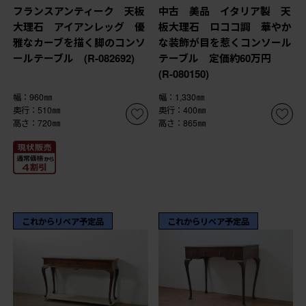
フランスアンティーク 天板
中古 美品 イタリア製 天
大理石 アイアンレッグ 優
板大理石 ロココ調 華やか
雅なカーブを描く脚のコンソ
な装飾が目を惹くコンソール
ールテーブル (R-082692)
テーブル 定価約60万円
(R-080150)
幅：960㎜
幅：1,330㎜
奥行：510㎜
奥行：400㎜
高さ：720㎜
高さ：865㎜
これからリペア予定品
これからリペア予定品