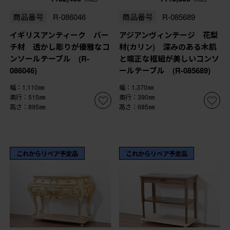
商品番号
R-086046
商品番号
R-085689
イギリスアンティーク バー
アジアンヴィンテージ 花梨
チ材 透かし彫りが優雅なコ
材(カリン) 深みのある木肌
ンソールテーブル (R-
と端正な框組が美しいコンソ
086046)
ールテーブル (R-085689)
幅：1,110㎜
幅：1,370㎜
奥行：515㎜
奥行：390㎜
高さ：895㎜
高さ：685㎜
これからリペア予定品
これからリペア予定品