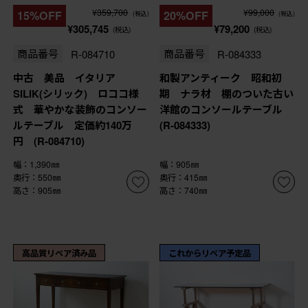
¥359,700
¥99,000
15%OFF
20%OFF
(税込)
(税込)
¥305,745
¥79,200
(税込)
(税込)
商品番号
R-084710
商品番号
R-084333
中古 美品 イタリア
和製アンティーク 昭和初
SILIK(シリック) ロココ様
期 ナラ材 棚のついた古い
式 華やかな装飾のコンソー
洋館のコンソールテーブル
ルテーブル 定価約140万
(R-084333)
円 (R-084710)
幅：1,390㎜
幅：905㎜
奥行：550㎜
奥行：415㎜
高さ：905㎜
高さ：740㎜
高品質リペア済み品
これからリペア予定品