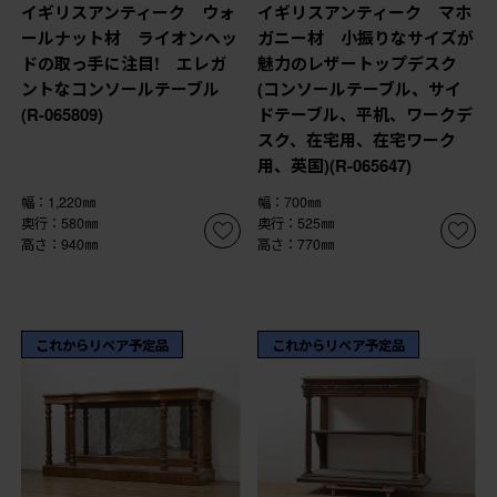
イギリスアンティーク ウォ
イギリスアンティーク マホ
ールナット材 ライオンヘッ
ガニー材 小振りなサイズが
ドの取っ手に注目! エレガ
魅力のレザートップデスク
ントなコンソールテーブル
(コンソールテーブル、サイ
(R-065809)
ドテーブル、平机、ワークデ
スク、在宅用、在宅ワーク
用、英国)(R-065647)
幅：1,220㎜
幅：700㎜
奥行：580㎜
奥行：525㎜
高さ：940㎜
高さ：770㎜
これからリペア予定品
これからリペア予定品