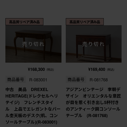
高品質リペア済み品
高品質リペア済み品
売り切れ
売り切れ
¥168,300
¥169,400
(税込)
(税込)
商品番号
R-083001
商品番号
R-081768
中古 美品 DREXEL
アジアンビンテージ 李朝デ
HERITAGE(ドレクセルヘリ
ザイン オリエンタルな意匠
テイジ) フレンチスタイ
が目を惹く引き出し5杯付き
ル 上品でエレガントなバー
のアンティーク調コンソール
ル杢天板のデスク(机、コン
テーブル (R-081768)
ソールテーブル)(R-083001)