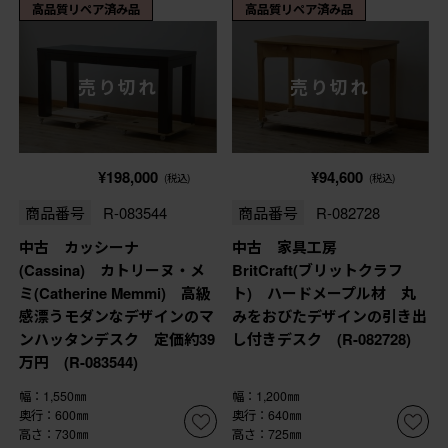
高品質リペア済み品
高品質リペア済み品
売り切れ
売り切れ
¥198,000
¥94,600
(税込)
(税込)
商品番号
R-083544
商品番号
R-082728
中古 カッシーナ
中古 家具工房
(Cassina) カトリーヌ・メ
BritCraft(ブリットクラフ
ミ(Catherine Memmi) 高級
ト) ハードメープル材 丸
感漂うモダンなデザインのマ
みをおびたデザインの引き出
ンハッタンデスク 定価約39
し付きデスク (R-082728)
万円 (R-083544)
幅：1,550㎜
幅：1,200㎜
奥行：600㎜
奥行：640㎜
高さ：730㎜
高さ：725㎜