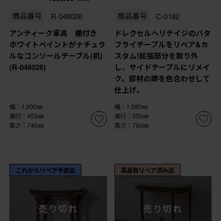
商品番号
R-046026
商品番号
C-0182
アンティーク家具 棚付き
ドレクセルヘリテイジのバタ
ホワイトペイントがナチュラ
フライテーブルをリペア&カ
ルなコンソールテーブル(机)
スタム!拡張部分を取り外
(R-046026)
し、サイドテーブルにリメイ
ク。部材の跡を色合わせして
仕上げ。
幅：1,000㎜
幅：1,080㎜
奥行：455㎜
奥行：505㎜
高さ：745㎜
高さ：760㎜
これからリペア予定品
高品質リペア済み品
売り切れ
売り切れ