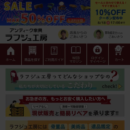
0
WEB
ログイン
ホーム
商品を探す
ご利用ガイド
カート
マガジン
マイページ