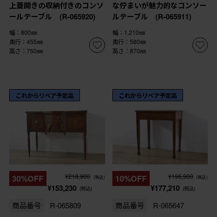
上蓋開きの収納付きのコンソ
な佇まいが魅力的なコンソー
ールテーブル (R-065920)
ルテーブル (R-065911)
幅：800㎜
幅：1,210㎜
奥行：455㎜
奥行：580㎜
高さ：750㎜
高さ：870㎜
これからリペア予定品
これからリペア予定品
¥218,900
¥196,900
30%OFF
10%OFF
(税込)
(税込)
¥153,230
¥177,210
(税込)
(税込)
商品番号
R-065809
商品番号
R-065647