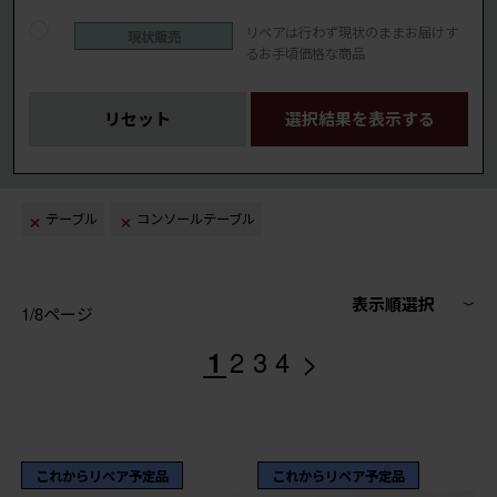
リペアは行わず現状のままお届けす
現状販売
るお手頃価格な商品
リセット
選択結果を表示する
テーブル
コンソールテーブル
表示順選択
1/8ページ
>
1
2
3
4
これからリペア予定品
これからリペア予定品