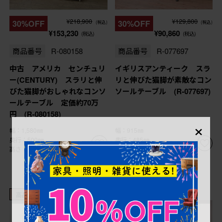
¥218,900
¥129,800
30%OFF
30%OFF
(税込)
(税込)
¥153,230
¥90,860
(税込)
(税込)
商品番号
R-080158
商品番号
R-077697
中古 アメリカ センチュリ
イギリスアンティーク スラ
ー(CENTURY) スラリと伸
リと伸びた猫脚が素敵なコン
びた猫脚がおしゃれなコンソ
ソールテーブル (R-077697)
ールテーブル 定価約70万
円 (R-080158)
×
幅：1,580㎜
幅：915㎜
奥行：500㎜
奥行：485㎜
高さ：865㎜
高さ：760㎜
高品質リペア済み品
受注生産品