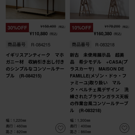
¥158,400
¥178,200
30%OFF
10%OFF
(税込)
(税込)
¥110,880
¥160,380
(税込)
(税込)
商品番号
R-084215
商品番号
R-083218
イギリスアンティーク マホ
新古 未使用展示品 超美
ガニー材 収納引き出し付き
品 希少モデル +CASA(プ
のシンプルなコンソールテー
ラスカーサ) MAISON DE
ブル (R-084215)
FAMILLE(メゾン・ドゥ・フ
ァミーユ)取り扱い マル
ク・ベルチェ風デザイン 洗
練されたブラウンガラス天板
の作業台風コンソールテーブ
ル (R-083218)
幅：1,220㎜
幅：1,300㎜
奥行：460㎜
奥行：400㎜
高さ：820㎜
高さ：860㎜