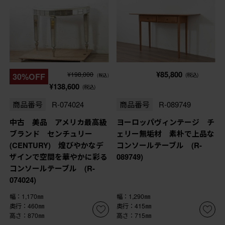
¥85,800
¥198,000
30%OFF
(税込)
(税込)
¥138,600
(税込)
商品番号
R-074024
商品番号
R-089749
中古 美品 アメリカ最高級
ヨーロッパヴィンテージ チ
ブランド センチュリー
ェリー無垢材 素朴で上品な
(CENTURY) 煌びやかなデ
コンソールテーブル (R-
ザインで空間を華やかに彩る
089749)
コンソールテーブル (R-
074024)
幅：1,170㎜
幅：1,290㎜
奥行：460㎜
奥行：415㎜
高さ：870㎜
高さ：715㎜