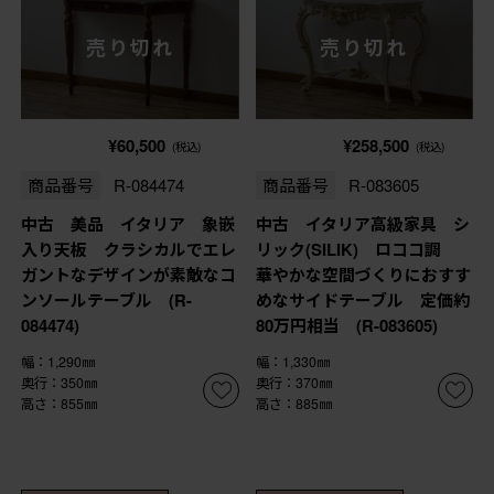
売り切れ
売り切れ
¥60,500
¥258,500
(税込)
(税込)
商品番号
R-084474
商品番号
R-083605
中古 美品 イタリア 象嵌
中古 イタリア高級家具 シ
入り天板 クラシカルでエレ
リック(SILIK) ロココ調
ガントなデザインが素敵なコ
華やかな空間づくりにおすす
ンソールテーブル (R-
めなサイドテーブル 定価約
084474)
80万円相当 (R-083605)
幅：1,290㎜
幅：1,330㎜
奥行：350㎜
奥行：370㎜
高さ：855㎜
高さ：885㎜