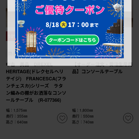
¥178,200
¥198,000
10%OFF
(税込)
(税込)
¥178,200
(税込)
商品番号
R-077366
商品番号
R-000096
中古 美品 DREXEL
【オーダー注文・受注生産商
HERITAGE(ドレクセルヘリ
品】コンソールテーブル
テイジ) FRANCESCA(フラ
ンチェスカ)シリーズ ラタ
ン編みの棚がお洒落なコンソ
ールテーブル (R-077366)
幅：1,575㎜
幅：1,800㎜
奥行：355㎜
奥行：550㎜
高さ：640㎜
高さ：740㎜