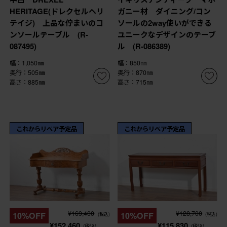
HERITAGE(ドレクセルヘリ
ガニー材 ダイニング/コン
テイジ) 上品な佇まいのコ
ソールの2way使いができる
ンソールテーブル (R-
ユニークなデザインのテーブ
087495)
ル (R-086389)
幅：1,050㎜
幅：850㎜
奥行：505㎜
奥行：870㎜
高さ：885㎜
高さ：715㎜
これからリペア予定品
これからリペア予定品
¥169,400
¥128,700
10%OFF
10%OFF
(税込)
(税込)
¥152,460
¥115,830
(税込)
(税込)