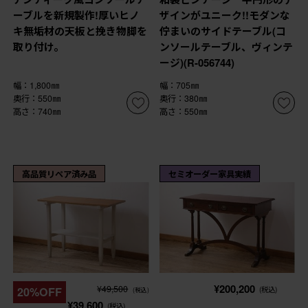
ーブルを新規製作!厚いヒノ
ザインがユニーク!!モダンな
キ無垢材の天板と挽き物脚を
佇まいのサイドテーブル(コ
取り付け。
ンソールテーブル、ヴィンテ
ージ)(R-056744)
幅：1,800㎜
幅：705㎜
奥行：550㎜
奥行：380㎜
高さ：740㎜
高さ：550㎜
高品質リペア済み品
セミオーダー家具実績
¥200,200
¥49,500
20%OFF
(税込)
(税込)
¥39,600
(税込)