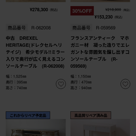
¥278,300
¥218,900
(税込)
30%OFF
(税込)
¥153,230
(税込)
商品番号
R-062008
商品番号
R-059569
中古 DREXEL
フランスアンティーク マホ
HERITAGE(ドレクセルヘリ
ガニー材 凝った造りでエレ
テイジ) 希少モデル!!ミラー
ガントな雰囲気を醸し出すコ
入りで奥行が広く見えるコン
ンソールテーブル (R-
ソールテーブル (R-062008)
059569)
幅：1,525㎜
幅：1,150㎜
奥行：395㎜
奥行：470㎜
高さ：740㎜
高さ：940㎜
これからリペア予定品
高品質リペア済み品