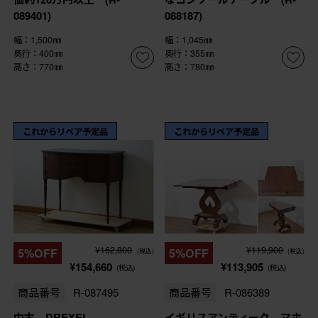
089401)
088187)
幅：1,500㎜
幅：1,045㎜
奥行：400㎜
奥行：355㎜
高さ：770㎜
高さ：780㎜
これからリペア予定品
これからリペア予定品
¥162,800
¥119,900
5%OFF
5%OFF
(税込)
(税込)
¥154,660
¥113,905
(税込)
(税込)
商品番号
R-087495
商品番号
R-086389
中古 DREXEL
イギリスアンティーク マホ