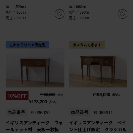
幅：1,520㎜
幅：960㎜
奥行：365㎜
奥行：390㎜
高さ：770㎜
高さ：790㎜
これからリペア予定品
カスタムできます
¥198,000
¥198,000
10%OFF
(税込)
(税込)
¥178,200
(税込)
商品番号
R-065920
商品番号
R-065911
イギリスアンティーク ウォ
イギリスアンティーク ペイ
ールナット材 天板一枚板
ント仕上げ限定 クラシカル