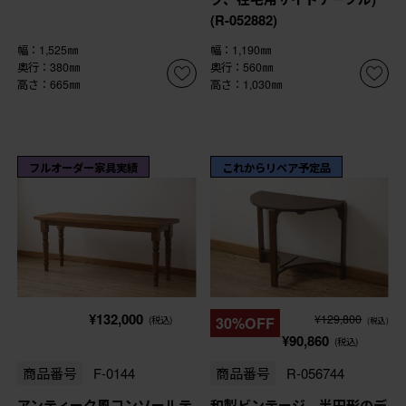
(R-052882)
幅：1,525㎜
幅：1,190㎜
奥行：380㎜
奥行：560㎜
高さ：665㎜
高さ：1,030㎜
フルオーダー家具実績
これからリペア予定品
¥132,000
¥129,800
(税込)
30%OFF
(税込)
¥90,860
(税込)
商品番号
F-0144
商品番号
R-056744
アンティーク風コンソールテ
和製ビンテージ 半円形のデ