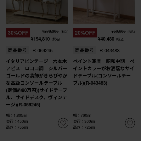
¥278,300
¥50,600
30%OFF
20%OFF
(税込)
(税込)
¥194,810
¥40,480
(税込)
(税込)
商品番号
R-059245
商品番号
R-043483
イタリアビンテージ 六本木
ペイント家具 昭和中期 ペ
アピス ロココ調 シルバー
イントカラーがお洒落なサイ
ゴールドの装飾がきらびやか
ドテーブル(コンソールテー
な高級コンソールテーブル
ブル)(R-043483)
(定価約80万円)(サイドテーブ
ル、サイドデスク、ヴィンテ
ージ)(R-059245)
幅：1,805㎜
幅：760㎜
奥行：450㎜
奥行：300㎜
高さ：755㎜
高さ：725㎜