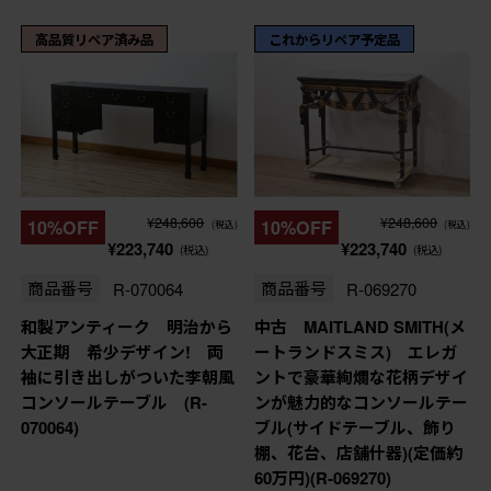
高品質リペア済み品
これからリペア予定品
¥248,600
¥248,600
10%OFF
10%OFF
(税込)
(税込)
¥223,740
¥223,740
(税込)
(税込)
商品番号
R-070064
商品番号
R-069270
和製アンティーク 明治から
中古 MAITLAND SMITH(メ
大正期 希少デザイン! 両
ートランドスミス) エレガ
袖に引き出しがついた李朝風
ントで豪華絢爛な花柄デザイ
コンソールテーブル (R-
ンが魅力的なコンソールテー
070064)
ブル(サイドテーブル、飾り
棚、花台、店舗什器)(定価約
60万円)(R-069270)