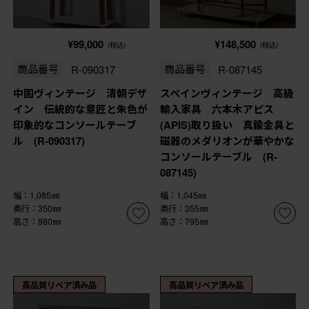
¥99,000
¥148,500
(税込)
(税込)
商品番号
R-090317
商品番号
R-087145
中国ヴィンテージ 清朝デザ
スペインヴィンテージ 高級
イン 伝統的な意匠と朱色が
輸入家具 六本木アピス
印象的なコンソールテーブ
(APIS)取り扱い 真鍮金具と
ル (R-090317)
磁器のメダリオンが華やかな
コンソールテーブル (R-
087145)
幅：1,085㎜
幅：1,045㎜
奥行：350㎜
奥行：355㎜
高さ：880㎜
高さ：795㎜
高品質リペア済み品
高品質リペア済み品