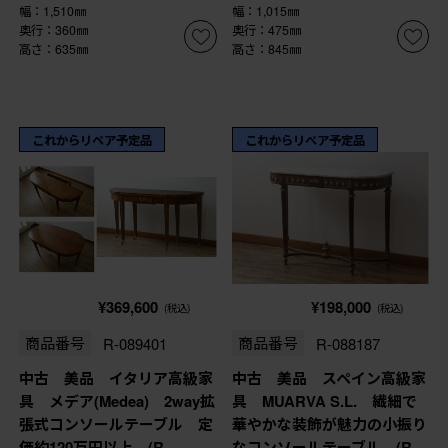
幅：1,510㎜
幅：1,015㎜
奥行：360㎜
奥行：475㎜
高さ：635㎜
高さ：845㎜
これからリペア予定品
これからリペア予定品
¥369,600
¥198,000
(税込)
(税込)
商品番号
R-089401
商品番号
R-088187
中古 美品 イタリア高級家
中古 美品 スペイン高級家
具 メデア(Medea) 2way拡
具 MUARVA S.L. 繊細で
張式コンソールテーブル 定
華やかな装飾が魅力の小振り
価約120万円以上 (R-
なコンソールテーブル (R-