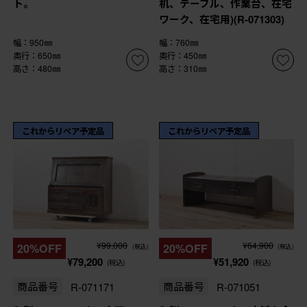
ト。
机、テーブル、作業台、在宅
ワーク、在宅用)(R-071303)
幅：950㎜
幅：760㎜
奥行：650㎜
奥行：450㎜
高さ：480㎜
高さ：310㎜
これからリペア予定品
これからリペア予定品
¥99,000
¥64,900
20%OFF
20%OFF
(税込)
(税込)
¥79,200
¥51,920
(税込)
(税込)
商品番号
R-071171
商品番号
R-071051