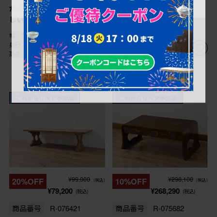
かに広がる脚のデザインが美
いた雰囲気を添える文机
しい文机 (R-077207)
(R-076578)
幅：795㎜
幅：910㎜
奥行：440㎜
奥行：365㎜
高さ：310㎜
高さ：330㎜
これからリペア予定品
これからリペア予定品
¥99,000
¥298,100
20%OFF
10%OFF
(税込)
(税込)
¥79,200
¥268,290
(税込)
(税込)
商品番号
R-076421
商品番号
R-075682