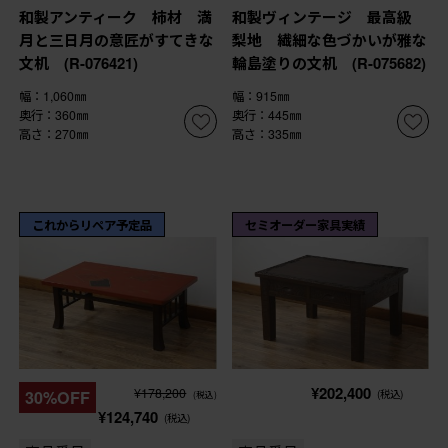
和製アンティーク 柿材 満
和製ヴィンテージ 最高級
月と三日月の意匠がすてきな
梨地 繊細な色づかいが雅な
文机 (R-076421)
輪島塗りの文机 (R-075682)
幅：1,060㎜
幅：915㎜
奥行：360㎜
奥行：445㎜
高さ：270㎜
高さ：335㎜
これからリペア予定品
セミオーダー家具実績
¥202,400
¥178,200
30%OFF
(税込)
(税込)
¥124,740
(税込)