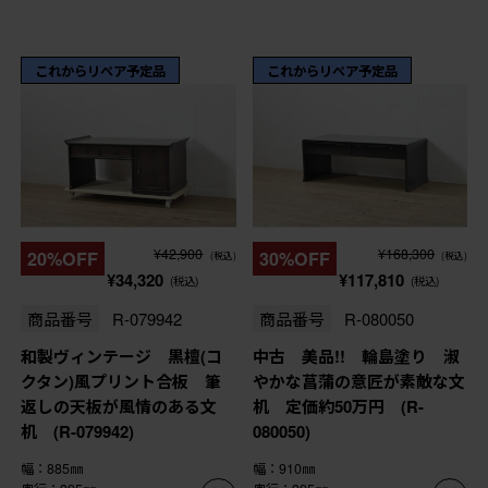
これからリペア予定品
これからリペア予定品
¥42,900
¥168,300
20%OFF
30%OFF
(税込)
(税込)
¥34,320
¥117,810
(税込)
(税込)
商品番号
R-079942
商品番号
R-080050
和製ヴィンテージ 黒檀(コ
中古 美品!! 輪島塗り 淑
クタン)風プリント合板 筆
やかな菖蒲の意匠が素敵な文
返しの天板が風情のある文
机 定価約50万円 (R-
机 (R-079942)
080050)
幅：885㎜
幅：910㎜