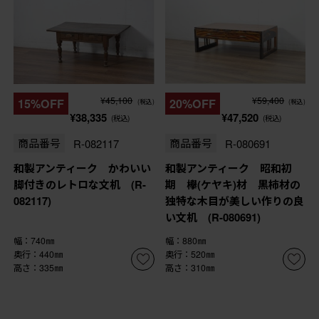
¥45,100
¥59,400
15%OFF
20%OFF
(税込)
(税込)
¥38,335
¥47,520
(税込)
(税込)
商品番号
R-082117
商品番号
R-080691
和製アンティーク かわいい
和製アンティーク 昭和初
脚付きのレトロな文机 (R-
期 欅(ケヤキ)材 黒柿材の
082117)
独特な木目が美しい作りの良
い文机 (R-080691)
幅：740㎜
幅：880㎜
奥行：440㎜
奥行：520㎜
高さ：335㎜
高さ：310㎜