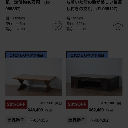
机 定価約40万円 (R-
ち着いた漆の艶が美しい筆返
085857)
し付きの文机 (R-085127)
幅：1,090㎜
幅：955㎜
奥行：445㎜
奥行：500㎜
高さ：370㎜
高さ：330㎜
これからリペア予定品
これからリペア予定品
¥60,500
¥78,100
20%OFF
20%OFF
(税込)
(税込)
¥48,400
¥62,480
(税込)
(税込)
商品番号
R-084335
商品番号
R-084282