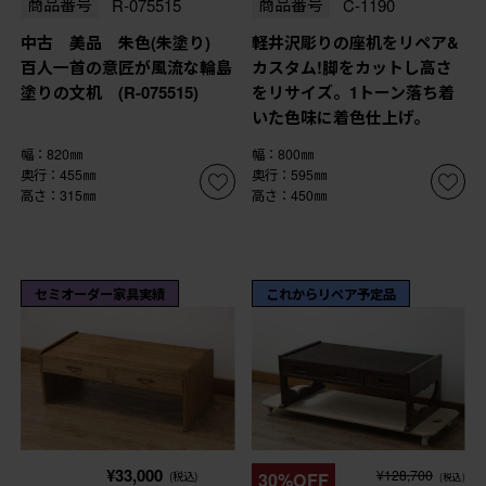
商品番号
R-075515
商品番号
C-1190
中古 美品 朱色(朱塗り)
軽井沢彫りの座机をリペア&
百人一首の意匠が風流な輪島
カスタム!脚をカットし高さ
塗りの文机 (R-075515)
をリサイズ。1トーン落ち着
いた色味に着色仕上げ。
幅：820㎜
幅：800㎜
奥行：455㎜
奥行：595㎜
高さ：315㎜
高さ：450㎜
セミオーダー家具実績
これからリペア予定品
¥33,000
¥128,700
(税込)
30%OFF
(税込)