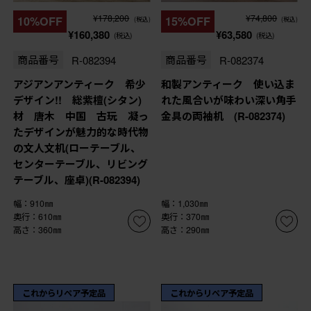
¥178,200
¥74,800
10%OFF
15%OFF
(税込)
(税込)
¥160,380
¥63,580
(税込)
(税込)
商品番号
R-082394
商品番号
R-082374
アジアンアンティーク 希少
和製アンティーク 使い込ま
デザイン!! 総紫檀(シタン)
れた風合いが味わい深い角手
材 唐木 中国 古玩 凝っ
金具の両袖机 (R-082374)
たデザインが魅力的な時代物
の文人文机(ローテーブル、
センターテーブル、リビング
テーブル、座卓)(R-082394)
幅：910㎜
幅：1,030㎜
奥行：610㎜
奥行：370㎜
高さ：360㎜
高さ：290㎜
これからリペア予定品
これからリペア予定品