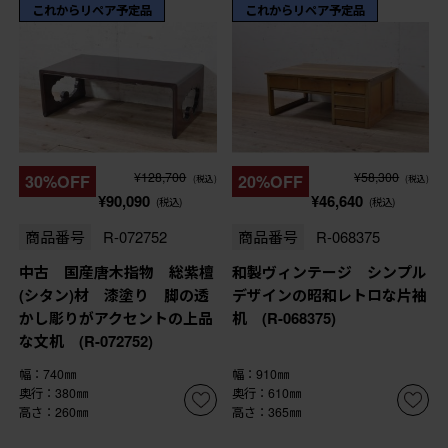
これからリペア予定品
これからリペア予定品
¥128,700
¥58,300
30%OFF
20%OFF
(税込)
(税込)
¥90,090
¥46,640
(税込)
(税込)
商品番号
R-072752
商品番号
R-068375
中古 国産唐木指物 総紫檀
和製ヴィンテージ シンプル
(シタン)材 漆塗り 脚の透
デザインの昭和レトロな片袖
かし彫りがアクセントの上品
机 (R-068375)
な文机 (R-072752)
幅：740㎜
幅：910㎜
奥行：380㎜
奥行：610㎜
高さ：260㎜
高さ：365㎜