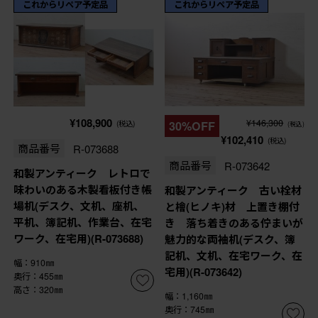
これからリペア予定品
これからリペア予定品
¥108,900
¥146,300
(税込)
30%OFF
(税込)
¥102,410
(税込)
商品番号
R-073688
商品番号
R-073642
和製アンティーク レトロで
味わいのある木製看板付き帳
和製アンティーク 古い栓材
場机(デスク、文机、座机、
と檜(ヒノキ)材 上置き棚付
平机、簿記机、作業台、在宅
き 落ち着きのある佇まいが
ワーク、在宅用)(R-073688)
魅力的な両袖机(デスク、簿
記机、文机、在宅ワーク、在
幅：910㎜
宅用)(R-073642)
奥行：455㎜
高さ：320㎜
幅：1,160㎜
奥行：745㎜