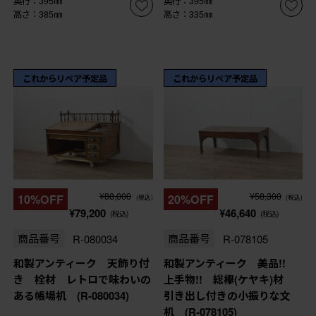
奥行：395㎜
奥行：395㎜
高さ：385㎜
高さ：335㎜
これからリペア予定品
これからリペア予定品
¥88,000
¥58,300
10%OFF
20%OFF
(税込)
(税込)
¥79,200
¥46,640
(税込)
(税込)
商品番号
R-080034
商品番号
R-078105
和製アンティーク 天飾り付
和製アンティーク 美品!!
き 栓材 レトロで味わいの
上手物!! 総欅(ケヤキ)材
ある帳場机 (R-080034)
引き出し付きの小振りな文
机 (R-078105)