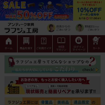
0
WEB
ログイン
ホーム
商品を探す
ご利用ガイド
カート
マガジン
マイページ