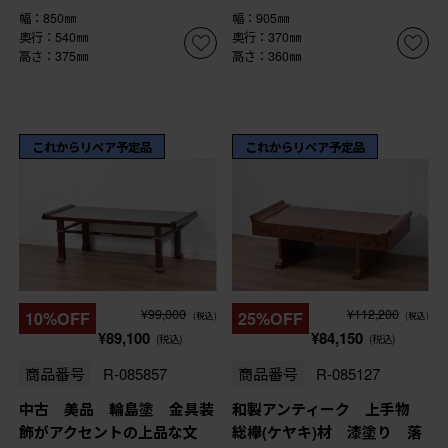
幅：850㎜
幅：905㎜
奥行：540㎜
奥行：370㎜
高さ：375㎜
高さ：360㎜
これからリペア予定品
これからリペア予定品
¥99,000
¥112,200
10%OFF
25%OFF
(税込)
(税込)
¥89,100
¥84,150
(税込)
(税込)
商品番号
R-085857
商品番号
R-085127
中古 美品 輪島塗 金具装
和製アンティーク 上手物
飾がアクセントの上品な文
総欅(ケヤキ)材 漆塗り 落