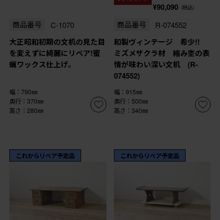
¥90,090
(税込)
商品番号
C-1070
商品番号
R-074552
大正昭和初期の文机の見た目
和製ヴィンテージ 希少!!
を変えずに綺麗にリペア!蜜
ミズメザクラ材 縮み杢の表
蝋ワックス仕上げ。
情が味わい深い文机 (R-
074552)
幅：790㎜
幅：915㎜
奥行：370㎜
奥行：500㎜
高さ：280㎜
高さ：340㎜
これからリペア予定品
これからリペア予定品