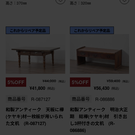
高さ：370㎜
高さ：320㎜
これからリペア予定品
これからリペア予定品
¥44,000
¥59,400
5%OFF
5%OFF
(税込)
(税込)
¥41,800
¥56,430
(税込)
(税込)
商品番号
R-087127
商品番号
R-086886
和製アンティーク 天板に欅
和製アンティーク 明治大正
(ケヤキ)材一枚板が用いられ
期 総欅(ケヤキ)材 引き出
た文机 (R-087127)
し3杯付きの文机 (R-
086886)