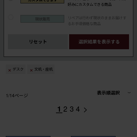
好みにカスタムできる商品
リペアは行わず現状のままお届けす
現状販売
るお手頃価格な商品
リセット
選択結果を表示する
デスク
文机・座机
表示順選択
1/14ページ
>
1
2
3
4