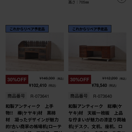
高さ：705㎜
これからリペア予定品
これからリペア予定品
¥146,300
¥112,200
30%OFF
30%OFF
(税込)
(税込)
¥102,410
¥78,540
(税込)
(税込)
商品番号
R-073641
商品番号
R-073640
和製アンティーク 上手
和製アンティーク 総欅(ケ
物!! 欅(ケヤキ)材 黒柿
ヤキ)材 天板一枚板 上品
材 凝ったデザインが魅力
な佇まいが魅力の漆塗り両袖
的!古い商家の帳場机(ローテ
机(デスク、文机、座机、ロ