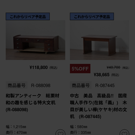
これからリペア予定品
これからリペア予定品
¥118,800
¥40,700
(税込)
5%OFF
(税込)
¥38,665
(税込)
商品番号
R-088098
商品番号
R-087445
和製アンティーク 総栗材
中古 美品 高級品!! 国産
和の趣を感じる特大文机
職人手作り(在銘「義」) 木
(R-088098)
目が美しい欅(ケヤキ)材の文
机 (R-087445)
幅：1,215㎜
幅：580㎜
奥行：470㎜
奥行：335㎜