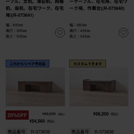
ーブル、文机、簿記机、両袖
ーテーブル、在宅用、在宅ワ
机、座机、在宅ワーク、在宅
ーク用、作業台)(R-073640)
用)(R-073641)
幅：840㎜
幅：960㎜
奥行：395㎜
奥行：435㎜
高さ：505㎜
高さ：345㎜
これからリペア予定品
カスタムできます
¥68,200
¥68,200
20%OFF
(税込)
(税込)
¥54,560
(税込)
商品番号
R-073639
商品番号
R-073638