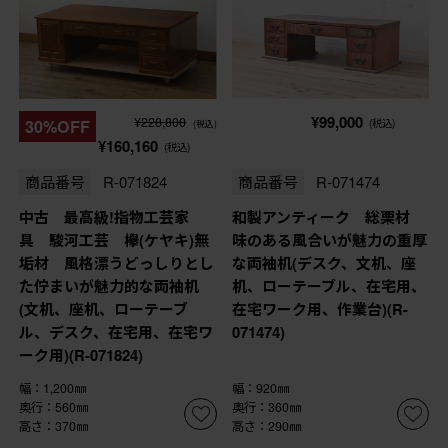
¥99,000
¥228,800
30%OFF
(税込)
(税込)
¥160,160
(税込)
商品番号
R-071824
商品番号
R-071474
中古 最高級!指物工芸家
和製アンティーク 総栗材
具 駿河工芸 欅(ケヤキ)無
味のある風合いが魅力の重厚
垢材 風格漂うどっしりとし
な両袖机(デスク、文机、座
た佇まいが魅力的な両袖机
机、ローテーブル、在宅用、
(文机、座机、ローテーブ
在宅ワーク用、作業台)(R-
ル、デスク、在宅用、在宅ワ
071474)
ーク用)(R-071824)
幅：1,200㎜
幅：920㎜
奥行：560㎜
奥行：360㎜
高さ：370㎜
高さ：290㎜