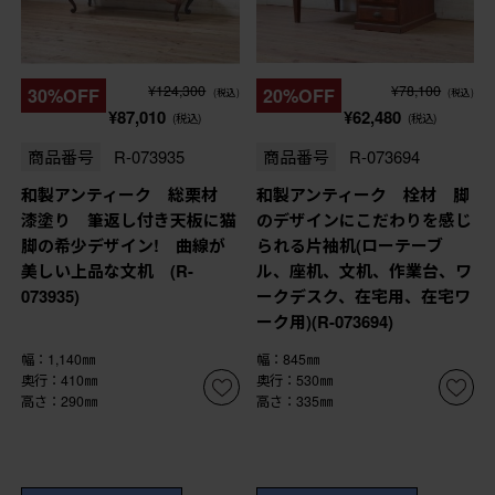
¥124,300
¥78,100
30%OFF
20%OFF
(税込)
(税込)
¥87,010
¥62,480
(税込)
(税込)
商品番号
R-073935
商品番号
R-073694
和製アンティーク 総栗材
和製アンティーク 栓材 脚
漆塗り 筆返し付き天板に猫
のデザインにこだわりを感じ
脚の希少デザイン! 曲線が
られる片袖机(ローテーブ
美しい上品な文机 (R-
ル、座机、文机、作業台、ワ
073935)
ークデスク、在宅用、在宅ワ
ーク用)(R-073694)
幅：1,140㎜
幅：845㎜
奥行：410㎜
奥行：530㎜
高さ：290㎜
高さ：335㎜