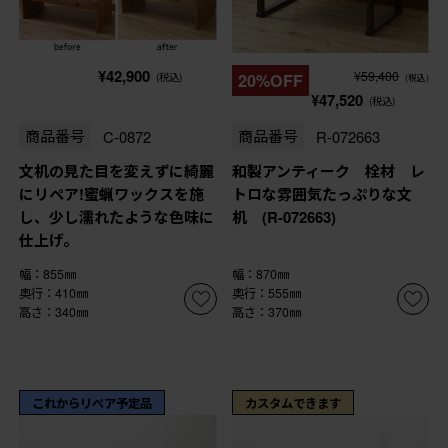
¥42,900
¥59,400
(税込)
20%OFF
(税込)
¥47,520
(税込)
商品番号
C-0872
商品番号
R-072663
文机の見た目を変えずに綺麗
和製アンティーク 栓材 レ
にリペア!蜜蝋ワックスを施
トロな雰囲気たっぷりな文
し、少し濡れたような色味に
机 (R-072663)
仕上げ。
幅：855㎜
幅：870㎜
奥行：410㎜
奥行：555㎜
高さ：340㎜
高さ：370㎜
これからリペア予定品
カスタムできます