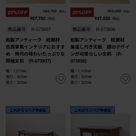
¥84,700
¥59,400
20%OFF
20%OFF
(税込)
(税込)
¥67,760
¥47,520
(税込)
(税込)
商品番号
R-073937
商品番号
R-073936
和製アンティーク 総栗材
和製アンティーク 総栗材
古民家風インテリアにおすす
筆返し付き天板 脚のデザイ
め 時代の味わいたっぷりな
ンが可愛らしい文机 (R-
両袖文机 (R-073937)
073936)
幅：1,070㎜
幅：1,105㎜
奥行：420㎜
奥行：395㎜
高さ：320㎜
高さ：320㎜
これからリペア予定品
これからリペア予定品