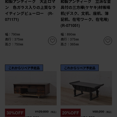
和製アンティーク 大正ロマ
和製アンティーク 立派な金
ン 色ガラス入りの上質なラ
具付の三方欅(ケヤキ)材帳場
イティングビューロー (R-
机(デスク、文机、座机、簿
071171)
記机、在宅ワーク、在宅用)
(R-071051)
幅：790㎜
幅：890㎜
奥行：375㎜
奥行：375㎜
高さ：750㎜
高さ：365㎜
これからリペア予定品
これからリペア予定品
¥129,800
¥68,200
30%OFF
20%OFF
(税込)
(税込)