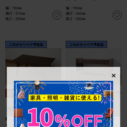
幅：790㎜
幅：760㎜
奥行：510㎜
奥行：340㎜
高さ：530㎜
高さ：290㎜
これからリペア予定品
これからリペア予定品
×
¥60,500
¥60,500
20%OFF
20%OFF
(税込)
(税込)
¥48,400
¥48,400
(税込)
(税込)
商品番号
R-077207
商品番号
R-076578
和製アンティーク 総欅(ケ
和製アンティーク 総欅(ケ
ヤキ)材 天板一枚板 緩や
ヤキ)材 和の空間に落ち着