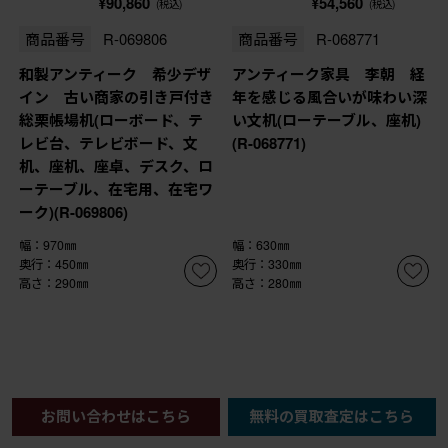
¥90,860
¥54,560
(税込)
(税込)
商品番号
R-069806
商品番号
R-068771
和製アンティーク 希少デザ
アンティーク家具 李朝 経
イン 古い商家の引き戸付き
年を感じる風合いが味わい深
総栗帳場机(ローボード、テ
い文机(ローテーブル、座机)
レビ台、テレビボード、文
(R-068771)
机、座机、座卓、デスク、ロ
ーテーブル、在宅用、在宅ワ
ーク)(R-069806)
幅：970㎜
幅：630㎜
奥行：450㎜
奥行：330㎜
高さ：290㎜
高さ：280㎜
>
1
2
3
4
お問い合わせはこちら
無料の買取査定はこちら