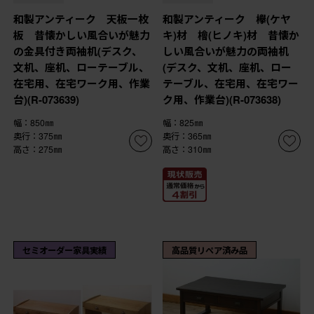
和製アンティーク 天板一枚
和製アンティーク 欅(ケヤ
板 昔懐かしい風合いが魅力
キ)材 檜(ヒノキ)材 昔懐か
の金具付き両袖机(デスク、
しい風合いが魅力の両袖机
文机、座机、ローテーブル、
(デスク、文机、座机、ロー
在宅用、在宅ワーク用、作業
テーブル、在宅用、在宅ワー
台)(R-073639)
ク用、作業台)(R-073638)
幅：850㎜
幅：825㎜
奥行：375㎜
奥行：365㎜
高さ：275㎜
高さ：310㎜
セミオーダー家具実績
高品質リペア済み品