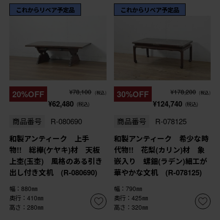
これからリペア予定品
これからリペア予定品
¥78,100
¥178,200
20%OFF
30%OFF
(税込)
(税込)
¥62,480
¥124,740
(税込)
(税込)
商品番号
R-080690
商品番号
R-078125
和製アンティーク 上手
和製アンティーク 希少な時
物!! 総欅(ケヤキ)材 天板
代物!! 花梨(カリン)材 象
上杢(玉杢) 風格のある引き
嵌入り 螺鈿(ラデン)細工が
出し付き文机 (R-080690)
華やかな文机 (R-078125)
幅：880㎜
幅：790㎜
奥行：410㎜
奥行：425㎜
高さ：280㎜
高さ：320㎜