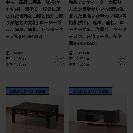
中古 高級工芸品 総欅(ケ
和製アンティーク 大振り
ヤキ)材 漆塗り 脚部に施
丸カン引手がいいね!使い込
された優雅な曲線と透かし彫
まれた風合いが味わい深い両
りが魅力の文机( ローテーブ
袖机(文机、座卓、座机、ロ
ル、座卓、座机、センターテ
ーテーブル、作業台、ワーク
ーブル)(R-084335)
デスク、在宅ワーク、在宅
用)(R-084282)
幅：945㎜
幅：1,210㎜
奥行：480㎜
奥行：720㎜
高さ：315㎜
高さ：330㎜
これからリペア予定品
これからリペア予定品