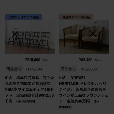
これからリペア予定品
高品質リペア済み品
¥215,600
¥98,450
(税込)
(税込)
商品番号
R-090844
商品番号
R-090808
中古 松本民芸家具 背もた
中古 DREXEL
れの挽き物加工がお洒落な
HERITAGE(ドレクセルヘリ
#49A型ワイコムチェア4脚セ
テイジ) 落ち着きのあるデ
ット 定価(4脚合計)約42万8
ザインが上品なラウンジチェ
千円 (R-090844)
ア 定価約40万円 (R-
090808)