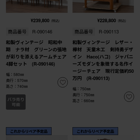
¥239,800
¥228,800
(税込)
(税込)
商品番号
R-090146
商品番号
R-090113
和製ヴィンテージ 昭和中
和製ヴィンテージ レザー・
期 ナラ材 グリーンの張地
欅材 天童木工 剣持勇デザ
が彩りを添えるアームチェア
イン Haco(ハコ) ジャパニ
4脚セット (R-090146)
ーズモダンを象徴する名作イ
ージーチェア 現行定価約50
幅：580㎜
万円 (R-090113)
奥行：570㎜
高さ：740㎜
幅：750㎜
奥行：750㎜
高さ：660㎜
これからリペア予定品
これからリペア予定品