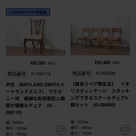
これからリペア予定品
¥92,400
¥80,300
(税込)
(税込)
商品番号
R-090099
商品番号
R-090110
【簡易リペア限定品】 イギ
中古 MAITLAND SMITH(メ
リスヴィンテージ スタッキ
ートランドスミス) マホガ
ングできるスクールチェア4
ニー材 繊細な彫刻意匠と猫
脚セット (R-090099)
脚が優雅なチェア (R-
090110)
幅：430㎜
幅：600㎜
奥行：460㎜
奥行：590㎜
高さ：735㎜
高さ：995㎜