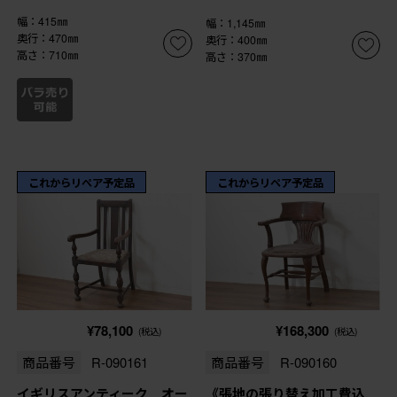
幅：415㎜
幅：1,145㎜
奥行：470㎜
奥行：400㎜
高さ：710㎜
高さ：370㎜
これからリペア予定品
これからリペア予定品
¥78,100
¥168,300
(税込)
(税込)
商品番号
R-090161
商品番号
R-090160
イギリスアンティーク オー
《張地の張り替え加工費込