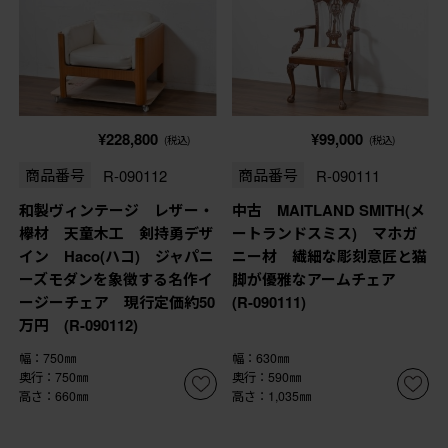
¥228,800
¥99,000
(税込)
(税込)
商品番号
R-090112
商品番号
R-090111
和製ヴィンテージ レザー・
中古 MAITLAND SMITH(メ
欅材 天童木工 剣持勇デザ
ートランドスミス) マホガ
イン Haco(ハコ) ジャパニ
ニー材 繊細な彫刻意匠と猫
ーズモダンを象徴する名作イ
脚が優雅なアームチェア
ージーチェア 現行定価約50
(R-090111)
万円 (R-090112)
幅：750㎜
幅：630㎜
奥行：750㎜
奥行：590㎜
高さ：660㎜
高さ：1,035㎜