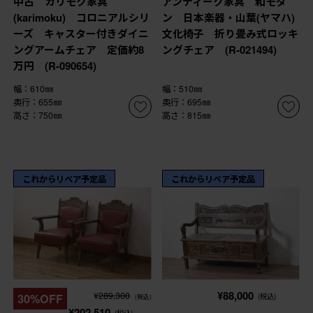
中古 カリモク家具
アンティーク家具 和モダ
(karimoku) コロニアルシリ
ン 日本楽器・山葉(ヤマハ)
ーズ キャスター付きダイニ
文化椅子 折り畳み式ロッキ
ングアームチェア 定価約8
ングチェア (R-021494)
万円 (R-090654)
幅：610㎜
幅：510㎜
奥行：655㎜
奥行：695㎜
高さ：750㎜
高さ：815㎜
これからリペア予定品
これからリペア予定品
¥88,000
¥289,300
30%OFF
(税込)
(税込)
¥202,510
(税込)