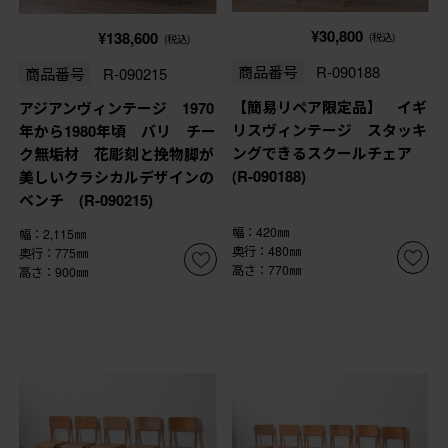
¥30,800
¥138,600
(税込)
(税込)
商品番号
R-090188
商品番号
R-090215
【簡易リペア限定品】 イギ
アジアンヴィンテージ 1970
リスヴィンテージ スタッキ
年から1980年頃 バリ チー
ングできるスクールチェア
ク無垢材 花彫刻と挽物脚が
(R-090188)
美しいクラシカルデザインの
ベンチ (R-090215)
幅：420㎜
幅：2,115㎜
奥行：480㎜
奥行：775㎜
高さ：770㎜
高さ：900㎜