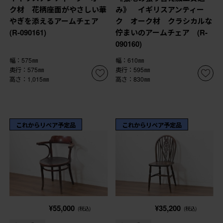
ク材 花柄座面がやさしい華
み》 イギリスアンティー
やぎを添えるアームチェア
ク オーク材 クラシカルな
(R-090161)
佇まいのアームチェア (R-
090160)
幅：575㎜
幅：610㎜
奥行：575㎜
奥行：595㎜
高さ：1,015㎜
高さ：830㎜
これからリペア予定品
これからリペア予定品
¥55,000
¥35,200
(税込)
(税込)