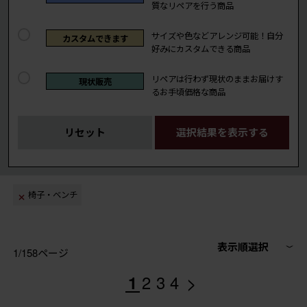
質なリペアを行う商品
サイズや色などアレンジ可能！自分
カスタムできます
好みにカスタムできる商品
リペアは行わず現状のままお届けす
現状販売
るお手頃価格な商品
リセット
選択結果を表示する
椅子・ベンチ
表示順選択
1/158ページ
>
1
2
3
4