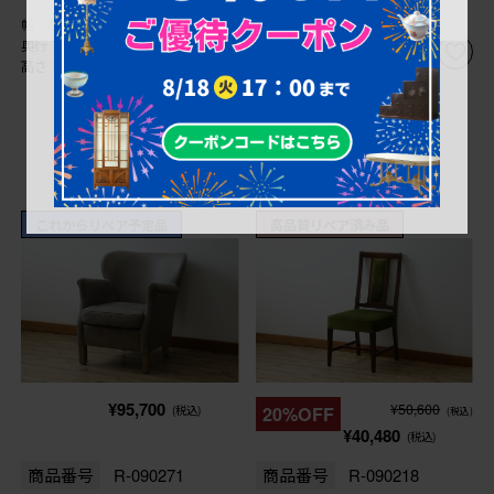
幅：650㎜
幅：445㎜
奥行：720㎜
奥行：460㎜
高さ：990㎜
高さ：890㎜
これからリペア予定品
高品質リペア済み品
¥95,700
¥50,600
(税込)
20%OFF
(税込)
¥40,480
(税込)
商品番号
R-090271
商品番号
R-090218