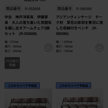
商品番号
R-052608
商品番号
R-090390
中古 神戸洋家具 伊藤家
アジアンヴィンテージ チー
具 大人の落ち着いた雰囲気
ク材 草花の彫刻を贅沢に施
を醸し出すアームチェア2脚
した収納付きベンチ (R-
セット (R-052608)
090390)
幅：670㎜
幅：1,205㎜
奥行：665㎜
奥行：590㎜
高さ：830㎜
高さ：935㎜
これからリペア予定品
これからリペア予定品