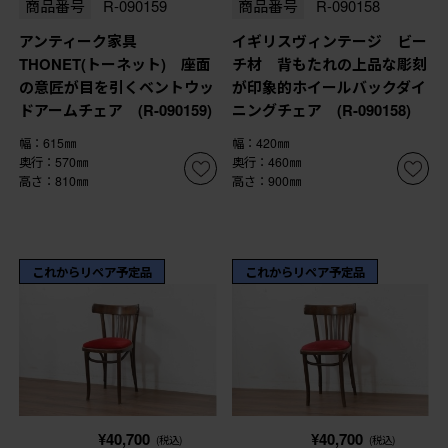
商品番号
R-090159
商品番号
R-090158
アンティーク家具
イギリスヴィンテージ ビー
THONET(トーネット) 座面
チ材 背もたれの上品な彫刻
の意匠が目を引くベントウッ
が印象的ホイールバックダイ
ドアームチェア (R-090159)
ニングチェア (R-090158)
幅：615㎜
幅：420㎜
奥行：570㎜
奥行：460㎜
高さ：810㎜
高さ：900㎜
これからリペア予定品
これからリペア予定品
¥40,700
¥40,700
(税込)
(税込)