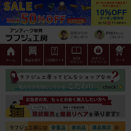
0
WEB
ログイン
ホーム
商品を探す
ご利用ガイド
カート
マガジン
マイページ