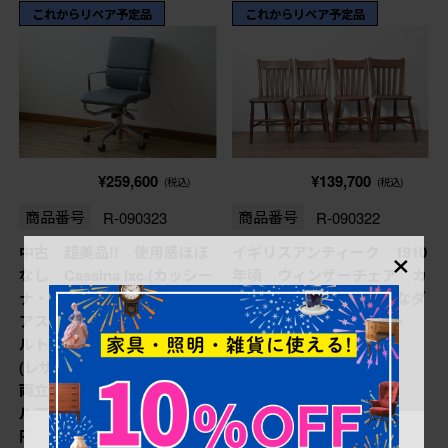
これからリペア予定品
これからリペア予定品
¥259,600
¥139,700
(税込)
(税込)
商品番号
R-090323
商品番号
R-090322
×
中古 超美品!! 使用感ほぼ
イギリスアンティーク 1910
なし Cassina ixc.(カッシー
年頃 ウィンザーチェア カ
ナ・イクスシー) Alias(アリ
ントリースタイルの素朴なダ
アス) Alberto Meda(アルベ
イニングチェア4脚セット
ルト・メダ)デザイン 本革
(R-090322)
(レザー) 快適な座り心地を
両立したキャスタースウィベ
ルアームチェア 定価約72万
円 (R-090323)