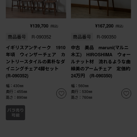
¥139,700
¥167,200
(税込)
(税込)
商品番号
R-090352
商品番号
R-090350
イギリスアンティーク 1910
中古 美品 maruni(マルニ
年頃 ウィンザーチェア カ
木工) HIROSHIMA ウォー
ントリースタイルの素朴なダ
ルナット材 流れるような曲
イニングチェア4脚セット
線美のアームチェア 定価約
(R-090352)
24万円 (R-090350)
幅：430㎜
幅：560㎜
奥行：455㎜
奥行：530㎜
高さ：890㎜
高さ：760㎜