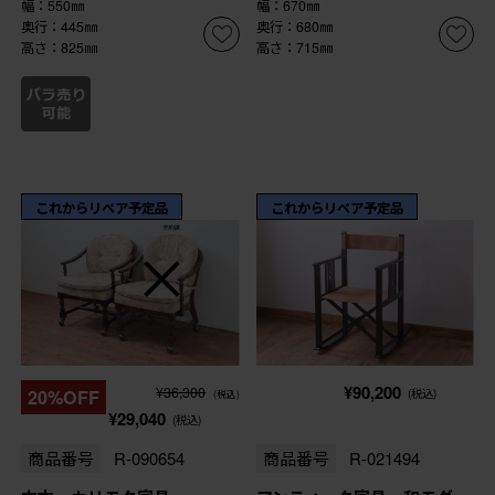
幅：550㎜
幅：670㎜
奥行：445㎜
奥行：680㎜
高さ：825㎜
高さ：715㎜
これからリペア予定品
これからリペア予定品
¥90,200
¥36,300
20%OFF
(税込)
(税込)
¥29,040
(税込)
商品番号
R-090654
商品番号
R-021494