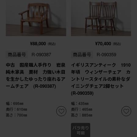
¥88,000
¥70,400
(税込)
(税込)
商品番号
R-090387
商品番号
R-090359
中古 国産職人手作り 岩泉
イギリスアンティーク 1910
純木家具 栗材 力強い木目
年頃 ウィンザーチェア カ
を生かしたゆったり座れるア
ントリースタイルの素朴なダ
ームチェア (R-090387)
イニングチェア2脚セット
(R-090359)
幅：695㎜
幅：435㎜
奥行：610㎜
奥行：465㎜
高さ：700㎜
高さ：885㎜