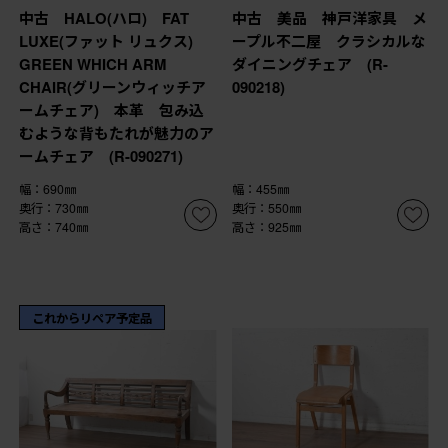
中古 HALO(ハロ) FAT
中古 美品 神戸洋家具 メ
LUXE(ファット リュクス)
ープル不二屋 クラシカルな
GREEN WHICH ARM
ダイニングチェア (R-
CHAIR(グリーンウィッチア
090218)
ームチェア) 本革 包み込
むような背もたれが魅力のア
ームチェア (R-090271)
幅：690㎜
幅：455㎜
奥行：730㎜
奥行：550㎜
高さ：740㎜
高さ：925㎜
これからリペア予定品