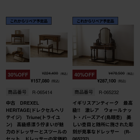
これからリペア予定品
これからリペア予定品
¥224,400
¥478,500
30%OFF
40%OFF
(税込)
(税込)
¥157,080
¥287,100
(税込)
(税込)
商品番号
R-065414
商品番号
R-065232
中古 DREXEL
イギリスアンティーク 最高
HERITAGE(ドレクセルヘリ
級!! 激レア ウォールナッ
テイジ) Triune(トライユ
ト・バーズアイ(鳥眼杢) 美
ン) 高級感漂う佇まいが魅
しい杢目と随所に施された彫
力のドレッサーとスツールの
刻が見事なドレッサー (R-
セット ドレッサーの定価約
065232)