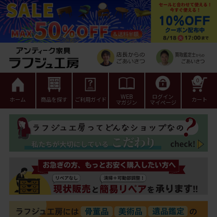
0
WEB
ログイン
ホーム
商品を探す
ご利用ガイド
カート
マガジン
マイページ