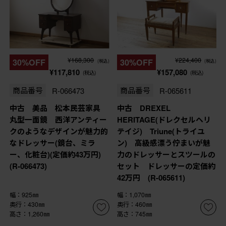
¥168,300
¥224,400
30%OFF
30%OFF
(税込)
(税込)
¥117,810
¥157,080
(税込)
(税込)
商品番号
R-066473
商品番号
R-065611
中古 美品 松本民芸家具
中古 DREXEL
丸型一面鏡 西洋アンティー
HERITAGE(ドレクセルヘリ
クのようなデザインが魅力的
テイジ) Triune(トライユ
なドレッサー(鏡台、ミラ
ン) 高級感漂う佇まいが魅
ー、化粧台)(定価約43万円)
力のドレッサーとスツールの
(R-066473)
セット ドレッサーの定価約
42万円 (R-065611)
幅：925㎜
幅：1,070㎜
奥行：430㎜
奥行：460㎜
高さ：1,260㎜
高さ：745㎜