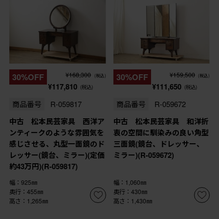
¥168,300
¥159,500
30%OFF
30%OFF
(税込)
(税込)
¥117,810
¥111,650
(税込)
(税込)
商品番号
R-059817
商品番号
R-059672
中古 松本民芸家具 西洋ア
中古 松本民芸家具 和洋折
ンティークのような雰囲気を
衷の空間に馴染みの良い角型
感じさせる、丸型一面鏡のド
三面鏡(鏡台、ドレッサー、
レッサー(鏡台、ミラー)(定価
ミラー)(R-059672)
約43万円)(R-059817)
幅：925㎜
幅：1,060㎜
奥行：455㎜
奥行：430㎜
高さ：1,265㎜
高さ：1,430㎜