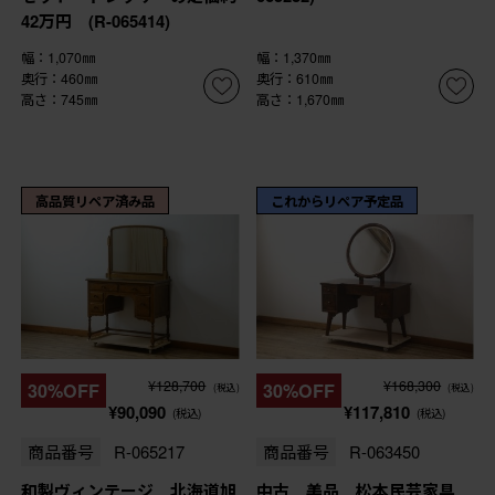
42万円 (R-065414)
幅：1,070㎜
幅：1,370㎜
奥行：460㎜
奥行：610㎜
高さ：745㎜
高さ：1,670㎜
高品質リペア済み品
これからリペア予定品
¥128,700
¥168,300
30%OFF
30%OFF
(税込)
(税込)
¥90,090
¥117,810
(税込)
(税込)
商品番号
R-065217
商品番号
R-063450
和製ヴィンテージ 北海道旭
中古 美品 松本民芸家具