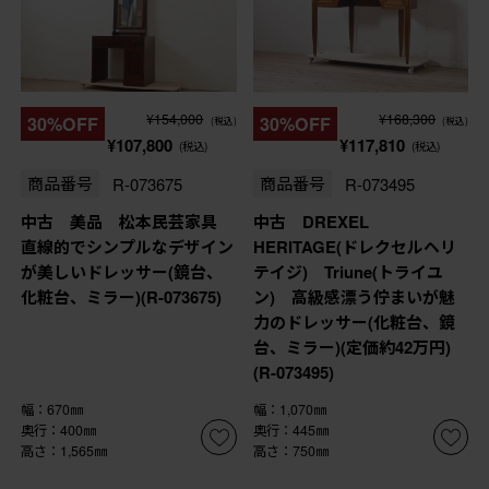
¥154,000
¥168,300
30%OFF
30%OFF
(税込)
(税込)
¥107,800
¥117,810
(税込)
(税込)
商品番号
R-073675
商品番号
R-073495
中古 美品 松本民芸家具
中古 DREXEL
直線的でシンプルなデザイン
HERITAGE(ドレクセルヘリ
が美しいドレッサー(鏡台、
テイジ) Triune(トライユ
化粧台、ミラー)(R-073675)
ン) 高級感漂う佇まいが魅
力のドレッサー(化粧台、鏡
台、ミラー)(定価約42万円)
(R-073495)
幅：670㎜
幅：1,070㎜
奥行：400㎜
奥行：445㎜
高さ：1,565㎜
高さ：750㎜