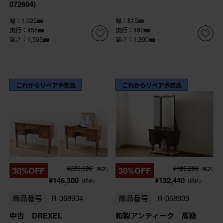
072604)
幅：1,025㎜
幅：815㎜
奥行：455㎜
奥行：460㎜
高さ：1,505㎜
高さ：1,390㎜
これからリペア予定品
これからリペア予定品
¥209,000
¥189,200
30%OFF
30%OFF
(税込)
(税込)
¥146,300
¥132,440
(税込)
(税込)
商品番号
R-068934
商品番号
R-068909
中古 DREXEL
和製アンティーク 高級