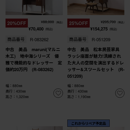
¥88,000
¥205,700
20%OFF
25%OFF
(税込)
(税込)
¥70,400
¥154,275
(税込)
(税込)
商品番号
R-083262
商品番号
R-051209
中古 美品 maruni(マルニ
中古 美品 松本民芸家具
木工) 地中海シリーズ 優
ラッシ座面が魅力!洗練され
雅で機能的なドレッサー 定
た大人の空間を演出するドレ
価約20万円 (R-083262)
ッサー&スツールセット (R-
051209)
幅：880㎜
幅：880㎜
奥行：430㎜
奥行：430㎜
高さ：1,320㎜
高さ：1,190㎜
これからリペア予定品