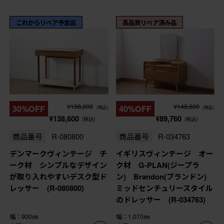
これからリペア予定品
高品質リペア済み品
¥198,000
¥149,600
30%OFF
40%OFF
(税込)
(税込)
¥138,600
¥89,760
(税込)
(税込)
商品番号
R-080800
商品番号
R-034763
デンマークヴィンテージ チ
イギリスヴィンテージ オー
ーク材 シンプルなデザイン
ク材 G-PLAN(ジープラ
が取り入れやすいデスク型ド
ン) Brandon(ブランドン)
レッサー (R-080800)
ミッドセンチュリースタイル
のドレッサー (R-034763)
幅：900㎜
幅：1,070㎜