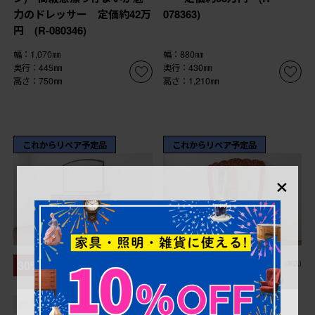
力のドレッサー 定価約42万
078363)
円 (R-080346)
幅：1,070㎜
幅：880㎜
奥行：445㎜
奥行：430㎜
高さ：750㎜
高さ：1,210㎜
これからリペア予定品
これからリペア予定品
×
¥128,700
¥298,100
30%OFF
30%OFF
(税込)
(税込)
¥90,090
¥208,670
(税込)
(税込)
商品番号
R-078186
商品番号
R-077860