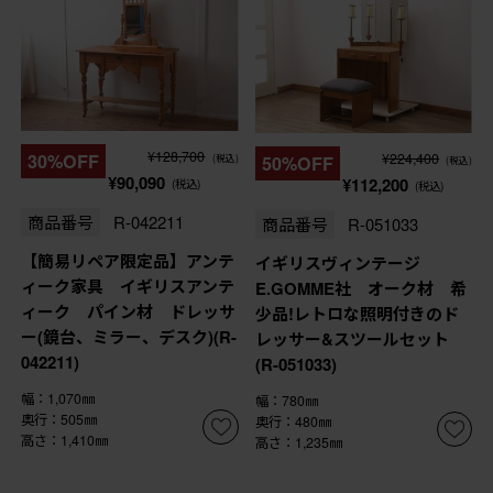
¥128,700
¥224,400
30%OFF
50%OFF
(税込)
(税込)
¥90,090
¥112,200
(税込)
(税込)
商品番号
R-042211
商品番号
R-051033
【簡易リペア限定品】アンテ
イギリスヴィンテージ
ィーク家具 イギリスアンテ
E.GOMME社 オーク材 希
ィーク パイン材 ドレッサ
少品!レトロな照明付きのド
ー(鏡台、ミラー、デスク)(R-
レッサー&スツールセット
042211)
(R-051033)
幅：1,070㎜
幅：780㎜
奥行：505㎜
奥行：480㎜
高さ：1,410㎜
高さ：1,235㎜