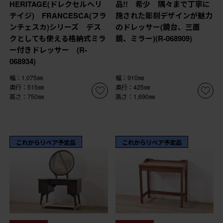
HERITAGE(ドレクセルヘリ
品!! 希少 隅々まで丁寧に
テイジ) FRANCESCA(フラ
施された彫刻デザインが魅力
ンチェスカ)シリーズ デス
のドレッサー(鏡台、三面
クとしても使える格納式ミラ
鏡、ミラー)(R-068909)
ー付きドレッサー (R-
068934)
幅：1,075㎜
幅：910㎜
奥行：515㎜
奥行：425㎜
高さ：750㎜
高さ：1,690㎜
これからリペア予定品
これからリペア予定品