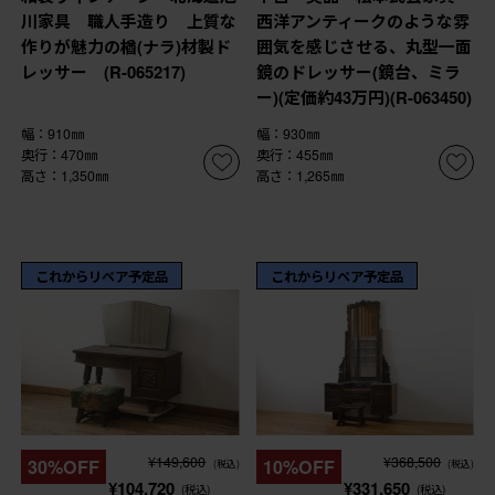
川家具 職人手造り 上質な
西洋アンティークのような雰
作りが魅力の楢(ナラ)材製ド
囲気を感じさせる、丸型一面
レッサー (R-065217)
鏡のドレッサー(鏡台、ミラ
ー)(定価約43万円)(R-063450)
幅：910㎜
幅：930㎜
奥行：470㎜
奥行：455㎜
高さ：1,350㎜
高さ：1,265㎜
これからリペア予定品
これからリペア予定品
¥149,600
¥368,500
30%OFF
10%OFF
(税込)
(税込)
¥104,720
¥331,650
(税込)
(税込)