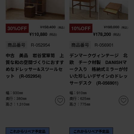
¥158,400
¥198,000
30%OFF
10%OFF
(税込)
(税込)
¥110,880
¥178,200
(税込)
(税込)
商品番号
R-052954
商品番号
R-056901
中古 美品 岩谷堂箪笥 上
デンマークヴィンテージ 北
質な和の空間づくりにおすす
欧 チーク材製 DANISHマ
めなドレッサー&スツールセ
ーク入り 格納式ミラーが付
ット (R-052954)
いた珍しいデザインのドレッ
サーデスク (R-056901)
幅：930㎜
幅：910㎜
奥行：380㎜
奥行：625㎜
高さ：1,310㎜
高さ：775㎜
これからリペア予定品
これからリペア予定品