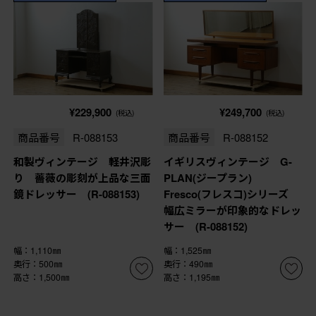
¥229,900
¥249,700
(税込)
(税込)
商品番号
R-088153
商品番号
R-088152
和製ヴィンテージ 軽井沢彫
イギリスヴィンテージ G-
り 薔薇の彫刻が上品な三面
PLAN(ジープラン)
鏡ドレッサー (R-088153)
Fresco(フレスコ)シリーズ
幅広ミラーが印象的なドレッ
サー (R-088152)
幅：1,110㎜
幅：1,525㎜
奥行：500㎜
奥行：490㎜
高さ：1,500㎜
高さ：1,195㎜