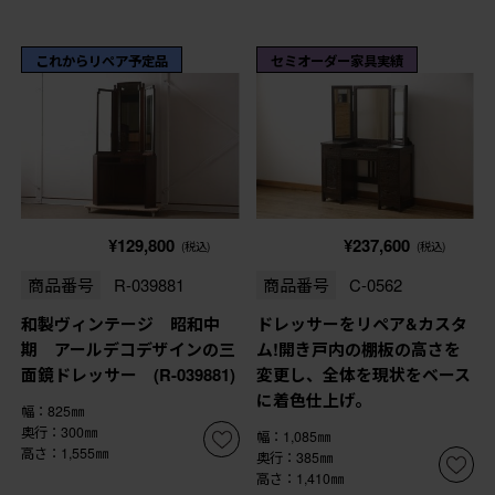
これからリペア予定品
セミオーダー家具実績
¥129,800
¥237,600
(税込)
(税込)
商品番号
R-039881
商品番号
C-0562
和製ヴィンテージ 昭和中
ドレッサーをリペア&カスタ
期 アールデコデザインの三
ム!開き戸内の棚板の高さを
面鏡ドレッサー (R-039881)
変更し、全体を現状をベース
に着色仕上げ。
幅：825㎜
奥行：300㎜
幅：1,085㎜
高さ：1,555㎜
奥行：385㎜
高さ：1,410㎜