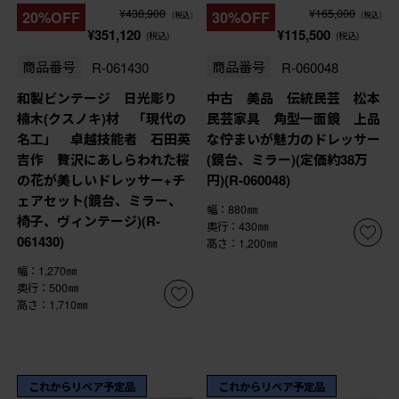
¥438,900
¥165,000
20%OFF
30%OFF
(税込)
(税込)
¥351,120
¥115,500
(税込)
(税込)
商品番号
R-061430
商品番号
R-060048
和製ビンテージ 日光彫り
中古 美品 伝統民芸 松本
楠木(クスノキ)材 「現代の
民芸家具 角型一面鏡 上品
名工」 卓越技能者 石田英
な佇まいが魅力のドレッサー
吉作 贅沢にあしらわれた桜
(鏡台、ミラー)(定価約38万
の花が美しいドレッサー+チ
円)(R-060048)
ェアセット(鏡台、ミラー、
幅：880㎜
椅子、ヴィンテージ)(R-
奥行：430㎜
061430)
高さ：1,200㎜
幅：1,270㎜
奥行：500㎜
高さ：1,710㎜
これからリペア予定品
これからリペア予定品