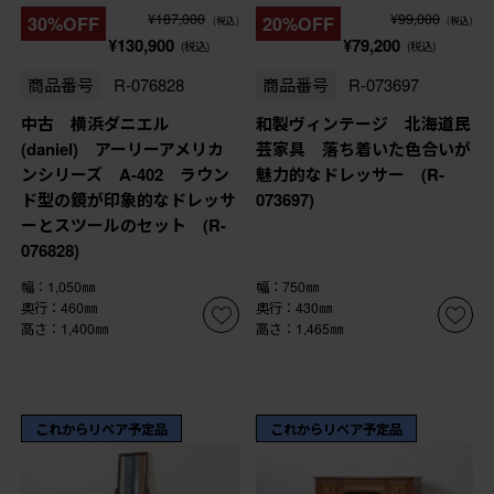
¥187,000
¥99,000
30%OFF
20%OFF
(税込)
(税込)
¥130,900
¥79,200
(税込)
(税込)
商品番号
R-076828
商品番号
R-073697
中古 横浜ダニエル
和製ヴィンテージ 北海道民
(daniel) アーリーアメリカ
芸家具 落ち着いた色合いが
ンシリーズ A-402 ラウン
魅力的なドレッサー (R-
ド型の鏡が印象的なドレッサ
073697)
ーとスツールのセット (R-
076828)
幅：1,050㎜
幅：750㎜
奥行：460㎜
奥行：430㎜
高さ：1,400㎜
高さ：1,465㎜
これからリペア予定品
これからリペア予定品