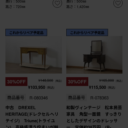
奥行：500㎜
奥行：500㎜
高さ：720㎜
高さ：1,420㎜
これからリペア予定品
これからリペア予定品
¥148,500
¥165,000
30%OFF
30%OFF
(税込)
(税込)
¥103,950
¥115,500
(税込)
(税込)
商品番号
R-080346
商品番号
R-078363
中古 DREXEL
和製ヴィンテージ 松本民芸
HERITAGE(ドレクセルヘリ
家具 角型一面鏡 すっきり
テイジ) Triune(トライユ
としたデザインのドレッサ
ン) 高級感漂う佇まいが魅
ー 定価約38万円 (R-