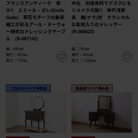
フランスアンティーク 希
中古 別途有料でデスクにも
少!! エミール・ガレ(Emile
リメイク可能!! 神戸洋家
Galle) 草花モチーフの象嵌
具 楢(ナラ)材 クラシカル
細工が彩るアール・ヌーヴォ
な彫刻入りのドレッサー
ー様式のドレッシングテーブ
(R-086623)
ル (R-087142)
幅：680㎜
幅：745㎜
奥行：455㎜
奥行：455㎜
高さ：770㎜
高さ：1,390㎜
これからリペア予定品
高品質リペア済み品