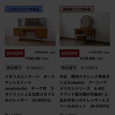
これからリペア予定品
高品質リペア済み品
¥228,800
¥184,800
30%OFF
30%OFF
(税込)
(税込)
¥160,160
¥129,360
(税込)
(税込)
商品番号
R-065912
商品番号
R-079074
イギリスビンテージ オース
中古 横浜クラシック家具ダ
ティンスイート
ニエル(daniel) アーリーア
(austinsuite) チーク材 ス
メリカンシリーズ A-402
タイリッシュな北欧スタイル
ラウンド型の鏡が印象的! 上
のドレッサー (R-065912)
品な佇まいのドレッサーとス
ツールのセット (R-079074)
幅：1,690㎜
幅：1,050㎜