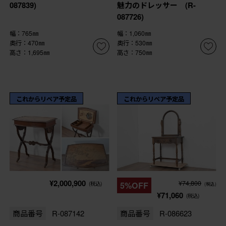
087839)
魅力のドレッサー (R-
087726)
幅：765㎜
幅：1,060㎜
奥行：470㎜
奥行：530㎜
高さ：1,695㎜
高さ：750㎜
これからリペア予定品
これからリペア予定品
¥2,000,900
¥74,800
(税込)
5%OFF
(税込)
¥71,060
(税込)
商品番号
R-087142
商品番号
R-086623