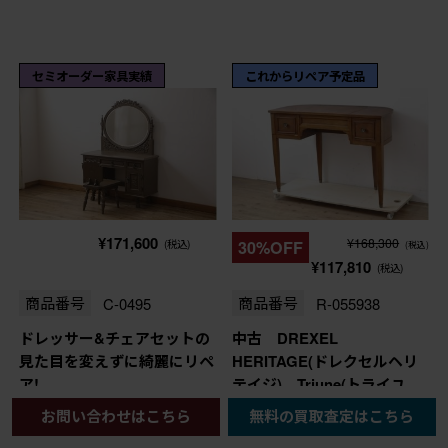
セミオーダー家具実績
これからリペア予定品
¥171,600
¥168,300
(税込)
30%OFF
(税込)
¥117,810
(税込)
商品番号
C-0495
商品番号
R-055938
ドレッサー&チェアセットの
中古 DREXEL
見た目を変えずに綺麗にリペ
HERITAGE(ドレクセルヘリ
ア!
テイジ) Triune(トライユ
ン) 丸みのあるフォルムと
お問い合わせはこちら
無料の買取査定はこちら
高級感漂う佇まいが魅力の化