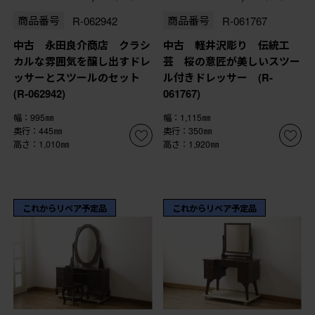
商品番号
R-062942
商品番号
R-061767
中古 永田良介商店 クラシ
中古 軽井沢彫り 伝統工
カルな雰囲気を醸し出すドレ
芸 桜の意匠が美しいスツー
ッサーとスツールのセット
ル付きドレッサー (R-
(R-062942)
061767)
幅：995㎜
幅：1,115㎜
奥行：445㎜
奥行：350㎜
高さ：1,010㎜
高さ：1,920㎜
これからリペア予定品
これからリペア予定品