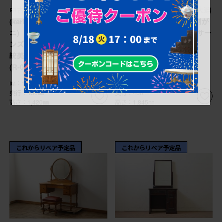
中古 美品 カリモク家具
中古 アジア民芸家具 大迫
(karimoku) domani(ドマー
力!! チーク材 全面彫刻が
ニ) QUEENS LIFE(クイー
煌びやかな最高級ドレッサー
ンズライフ) イギリスの伝
セット (R-077860)
統美が楽しめるドレッサー
(R-078186)
幅：1,190㎜
幅：1,405㎜
奥行：450㎜
奥行：460㎜
高さ：1,420㎜
高さ：1,845㎜
これからリペア予定品
これからリペア予定品