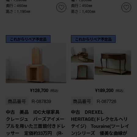
奥行：460㎜
奥行：450㎜
高さ：1,190㎜
高さ：1,400㎜
これからリペア予定品
これからリペア予定品
¥128,700
¥189,200
(税込)
(税込)
商品番号
R-087839
商品番号
R-087726
中古 美品 IDC大塚家具
中古 DREXEL
クレージュ バーズアイメー
HERITAGE(ドレクセルヘリ
プルを用いた三面鏡付きドレ
テイジ) Touraine(ツーレイ
ッサー 定価約33万円 (R-
ン)シリーズ 優美な曲線が