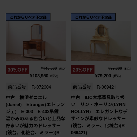
これからリペア予定品
これからリペア予定品
¥148,500
¥99,000
30%OFF
20%OFF
(税込)
(税込)
¥103,950
¥79,200
(税込)
(税込)
商品番号
R-072604
商品番号
R-069421
中古 横浜ダニエル
中古 IDC大塚家具取り扱
(daniel) Etranger(エトラン
い リン・ホーリン(LYNN
ジェ) E-303 E-403吊鏡
HOLLYN) エレガントなデ
温かみのある色合いと上品な
ザインが素敵なドレッサー
佇まいが魅力のドレッサー
(鏡台、ミラー、化粧台)(R-
(鏡台、化粧台、ミラー)(R-
069421)