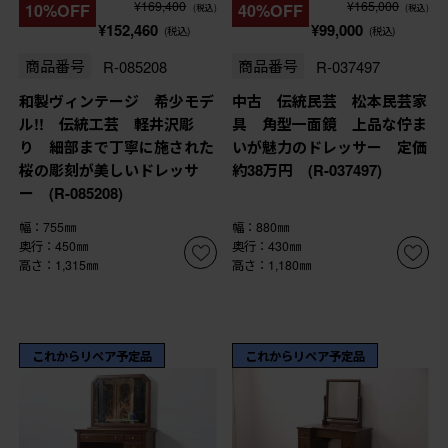
¥169,400
¥165,000
10%OFF
40%OFF
(税込)
(税込)
¥152,460
¥99,000
(税込)
(税込)
商品番号
R-085208
商品番号
R-037497
和製ヴィンテージ 希少モデ
中古 伝統民芸 松本民芸家
ル!! 伝統工芸 軽井沢彫
具 角型一面鏡 上品な佇ま
り 細部まで丁寧に施された
いが魅力のドレッサー 定価
桜の彫刻が美しいドレッサ
約38万円 (R-037497)
ー (R-085208)
幅：755㎜
幅：880㎜
奥行：450㎜
奥行：430㎜
高さ：1,315㎜
高さ：1,180㎜
これからリペア予定品
これからリペア予定品