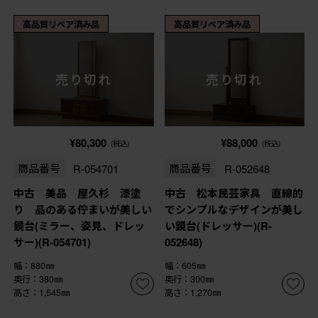
高品質リペア済み品
高品質リペア済み品
売り切れ
売り切れ
¥80,300
¥88,000
(税込)
(税込)
商品番号
R-054701
商品番号
R-052648
中古 美品 屋久杉 漆塗
中古 松本民芸家具 直線的
り 品のある佇まいが美しい
でシンプルなデザインが美し
鏡台(ミラー、姿見、ドレッ
い鏡台(ドレッサー)(R-
サー)(R-054701)
052648)
幅：880㎜
幅：605㎜
奥行：380㎜
奥行：300㎜
高さ：1,545㎜
高さ：1,270㎜