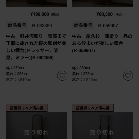
¥198,000
¥80,300
(税込)
(税込)
商品番号
R-062369
商品番号
R-059907
中古 軽井沢彫り 細部まで
中古 屋久杉 漆塗り 品の
丁寧に施された桜の彫刻が美
ある佇まいが美しい鏡台
しい鏡台(ドレッサー、姿
(R-059907)
見、ミラー)(R-062369)
幅：850㎜
幅：880㎜
奥行：265㎜
奥行：375㎜
高さ：1,510㎜
高さ：1,540㎜
高品質リペア済み品
高品質リペア済み品
売り切れ
売り切れ