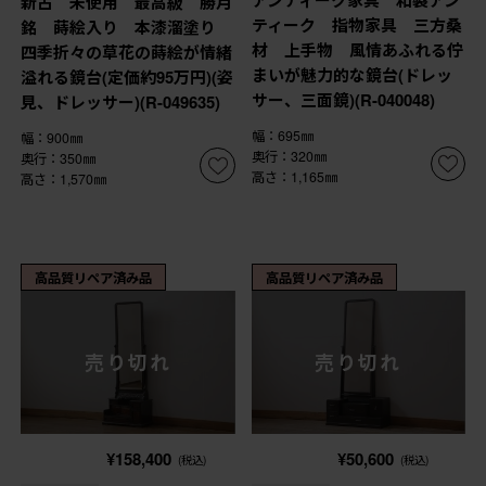
新古 未使用 最高級 勝月
ティーク 指物家具 三方桑
銘 蒔絵入り 本漆溜塗り
材 上手物 風情あふれる佇
四季折々の草花の蒔絵が情緒
まいが魅力的な鏡台(ドレッ
溢れる鏡台(定価約95万円)(姿
サー、三面鏡)(R-040048)
見、ドレッサー)(R-049635)
幅：695㎜
幅：900㎜
奥行：320㎜
奥行：350㎜
高さ：1,165㎜
高さ：1,570㎜
高品質リペア済み品
高品質リペア済み品
売り切れ
売り切れ
¥158,400
¥50,600
(税込)
(税込)