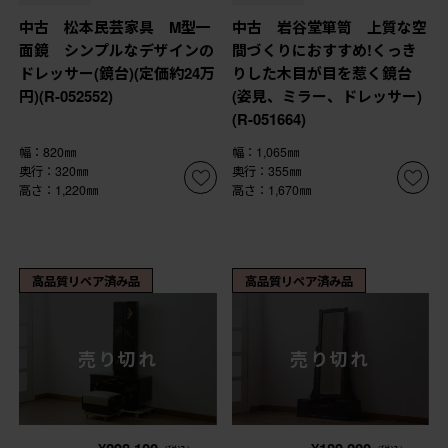
中古 松本民芸家具 M型一
中古 岩谷堂箪笥 上質な空
面鏡 シンプルなデザインの
間づくりにおすすめ!くっき
ドレッサー(鏡台)(定価約24万
りした木目が目を惹く鏡台
円)(R-052552)
(姿見、ミラー、ドレッサー)
(R-051664)
幅：820㎜
幅：1,065㎜
奥行：320㎜
奥行：355㎜
高さ：1,220㎜
高さ：1,670㎜
高品質リペア済み品
高品質リペア済み品
売り切れ
売り切れ