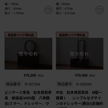
幅：795㎜
幅：500㎜
奥行：400㎜
奥行：470㎜
高さ：1,700㎜
高さ：2,010㎜
高品質リペア済み品
高品質リペア済み品
売り切れ
売り切れ
¥79,200
¥70,400
(税込)
(税込)
商品番号
R-037504
商品番号
R-030045
ビンテージ家具 松本民芸家
中古 松本民芸家具 M型一
具 絶版品!#303型 八角鏡
面鏡 I シンプルなデザイ
台(ミラー、ドレッサー、ヴ
ンのドレッサー(鏡台)(定価約