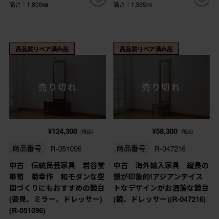
高さ：1,800㎜
高さ：1,365㎜
高品質リペア済み品
高品質リペア済み品
売り切れ
売り切れ
¥124,300
¥58,300
(税込)
(税込)
商品番号
R-051096
商品番号
R-047216
中古 伝統民芸家具 岩谷堂
中古 海外輸入家具 縦長の
箪笥 菊幸作 和モダンな空
鏡が印象的!アジアンテイス
間づくりにもおすすめの鏡台
トなデザインがお洒落な鏡台
(姿見、ミラー、ドレッサー)
(鏡、ドレッサー)(R-047216)
(R-051096)