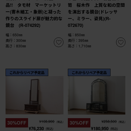
品!! タモ材 マーケットリ
笥 桜木作 上質な和の空間
ー(寄木細工・象嵌)と凝った
を演出する鏡台(ドレッサ
作りのスライド扉が魅力的な
ー、ミラー、姿見)(R-
鏡台 (R-074292)
072670)
幅：650㎜
幅：850㎜
奥行：300㎜
奥行：395㎜
高さ：830㎜
高さ：1,710㎜
これからリペア予定品
これからリペア予定品
¥108,900
¥258,500
30%OFF
30%OFF
(税込)
(税込)
¥76,230
¥180,950
(税込)
(税込)