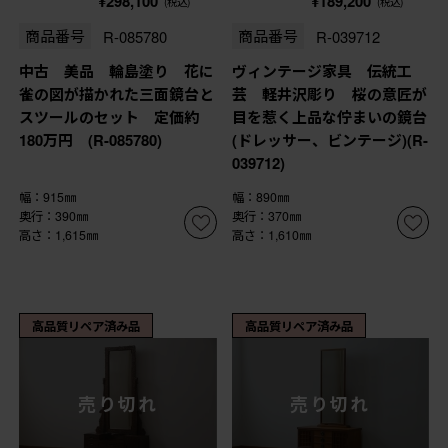
¥298,100
¥189,200
(税込)
(税込)
商品番号
R-085780
商品番号
R-039712
中古 美品 輪島塗り 花に
ヴィンテージ家具 伝統工
雀の図が描かれた三面鏡台と
芸 軽井沢彫り 桜の意匠が
スツールのセット 定価約
目を惹く上品な佇まいの鏡台
180万円 (R-085780)
(ドレッサー、ビンテージ)(R-
039712)
幅：915㎜
幅：890㎜
奥行：390㎜
奥行：370㎜
高さ：1,615㎜
高さ：1,610㎜
高品質リペア済み品
高品質リペア済み品
売り切れ
売り切れ