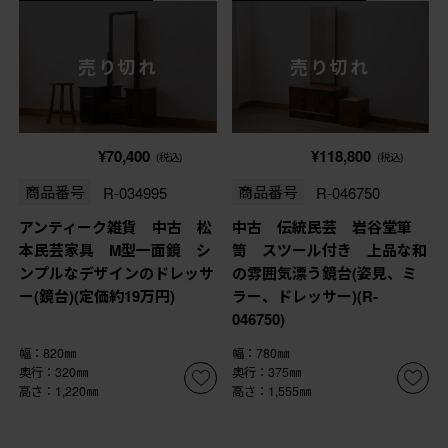
売り切れ
売り切れ
¥70,400
¥118,800
(税込)
(税込)
商品番号
R-034995
商品番号
R-046750
アンティーク雑貨 中古 松
中古 伝統民芸 岩谷堂箪
本民芸家具 M型一面鏡 シ
笥 スツール付き 上品な和
ンプルなデザインのドレッサ
の雰囲気漂う鏡台(姿見、ミ
ー(鏡台)(定価約19万円)
ラー、ドレッサー)(R-
046750)
幅：820㎜
幅：780㎜
奥行：320㎜
奥行：375㎜
高さ：1,220㎜
高さ：1,555㎜