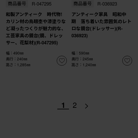
商品番号
R-047295
商品番号
R-036923
和製アンティーク 時代物!
アンティーク家具 昭和中
カリン材の鳥眼杢や漆塗りな
期 落ち着いた雰囲気のレト
ど凝ったつくりが魅力的な、
ロな鏡台(ドレッサー)(R-
工芸家具の鏡台(鏡、ドレッ
036923)
サー、花梨材)(R-047295)
幅：490㎜
幅：590㎜
奥行：240㎜
奥行：245㎜
高さ：1,285㎜
高さ：1,240㎜
>
1
2