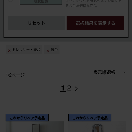
現状販売
るお手頃価格な商品
リセット
選択結果を表示する
ドレッサー・鏡台
鏡台
表示順選択
1/2ページ
>
1
2
これからリペア予定品
これからリペア予定品