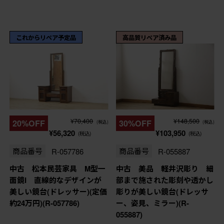
これからリペア予定品
高品質リペア済み品
¥70,400
¥148,500
20%OFF
30%OFF
(税込)
(税込)
¥56,320
¥103,950
(税込)
(税込)
商品番号
R-057786
商品番号
R-055887
中古 松本民芸家具 M型一
中古 美品 軽井沢彫り 細
面鏡I 直線的なデザインが
部まで施された彫刻や透かし
美しい鏡台(ドレッサー)(定価
彫りが美しい鏡台(ドレッサ
約24万円)(R-057786)
ー、姿見、ミラー)(R-
055887)