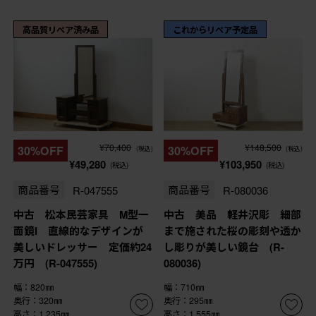
高品質リペア済み品
これからリペア予定品
¥70,400
¥148,500
30%OFF
30%OFF
(税込)
(税込)
¥49,280
¥103,950
(税込)
(税込)
商品番号
R-047555
商品番号
R-080036
中古 松本民芸家具 M型一
中古 美品 軽井沢彫 細部
面鏡I 直線的なデザインが
まで施された桜の彫刻や透か
美しいドレッサー 定価約24
し彫りが美しい鏡台 (R-
万円 (R-047555)
080036)
幅：820㎜
幅：710㎜
奥行：320㎜
奥行：295㎜
高さ：1,235㎜
高さ：1,555㎜