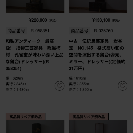
¥228,800
¥133,100
(税込)
(税込)
商品番号
R-058351
商品番号
R-035760
和製アンティーク 最高
中古 伝統民芸家具 岩谷
級! 指物工芸家具 総黒柿
堂 NO.145 格式高い和の
材 孔雀杢が味わい深い上品
空間を演出する鏡台(姿見、
な鏡台(ドレッサー)(R-
ミラー、ドレッサー)(定価約
058351)
31万円)
幅：620㎜
幅：610㎜
奥行：345㎜
奥行：355㎜
高さ：1,430㎜
高さ：1,390㎜
高品質リペア済み品
高品質リペア済み品