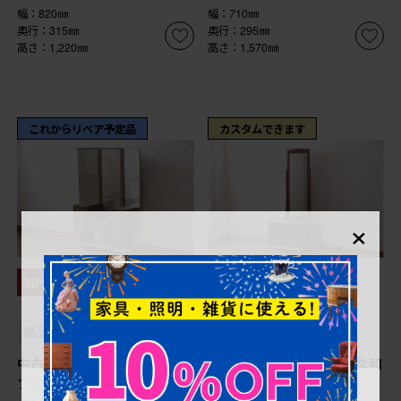
幅：820㎜
幅：710㎜
奥行：315㎜
奥行：295㎜
高さ：1,220㎜
高さ：1,570㎜
これからリペア予定品
カスタムできます
×
¥118,800
¥198,000
30%OFF
(税込)
(税込)
¥138,600
(税込)
商品番号
R-054184
商品番号
R-054159
中古 軽井沢彫り 直線的な
中古 岩谷堂箪笥 上質な和
フォルムと木の温かみある風
を演出するドレッサー(鏡