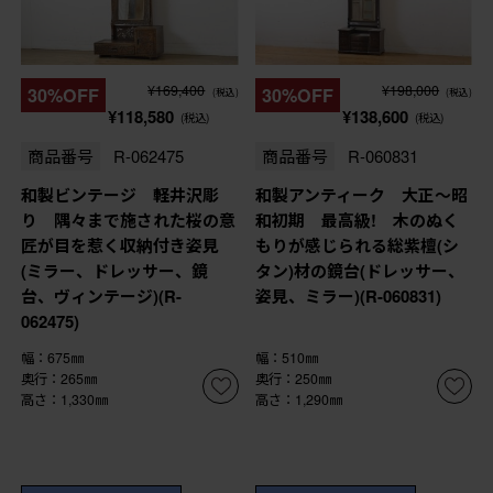
¥169,400
¥198,000
30%OFF
30%OFF
(税込)
(税込)
¥118,580
¥138,600
(税込)
(税込)
商品番号
R-062475
商品番号
R-060831
和製ビンテージ 軽井沢彫
和製アンティーク 大正〜昭
り 隅々まで施された桜の意
和初期 最高級! 木のぬく
匠が目を惹く収納付き姿見
もりが感じられる総紫檀(シ
(ミラー、ドレッサー、鏡
タン)材の鏡台(ドレッサー、
台、ヴィンテージ)(R-
姿見、ミラー)(R-060831)
062475)
幅：675㎜
幅：510㎜
奥行：265㎜
奥行：250㎜
高さ：1,330㎜
高さ：1,290㎜