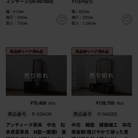
ィンテージ)(R-037504)
17万円)(1)
幅：610㎜
幅：820㎜
奥行：300㎜
奥行：320㎜
高さ：755㎜
高さ：1,245㎜
高品質リペア済み品
高品質リペア済み品
売り切れ
売り切れ
¥70,400
¥139,700
(税込)
(税込)
商品番号
R-039436
商品番号
R-046263
アンティーク家具 中古 松
中古 韓国 螺鈿細工 存在
本民芸家具 M型一面鏡I 直
感抜群!煌びやかで凝った意