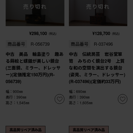
売り切れ
売り切れ
¥298,100
¥128,700
(税込)
(税込)
商品番号
R-056739
商品番号
R-037496
中古 美品 輪島塗り 趣あ
中古 伝統民芸 岩谷堂箪
る蒔絵と螺鈿が美しい鏡台
笥 みちのく鏡台2号 上質
(三面鏡、ミラー、ドレッサ
な和の空間を演出する鏡台
ー)(定価推定150万円)(R-
(姿見、ミラー、ドレッサー)
056739)
(R-037496)(定価約33万円)
幅：900㎜
幅：690㎜
奥行：390㎜
奥行：390㎜
高さ：1,545㎜
高さ：1,605㎜
高品質リペア済み品
高品質リペア済み品