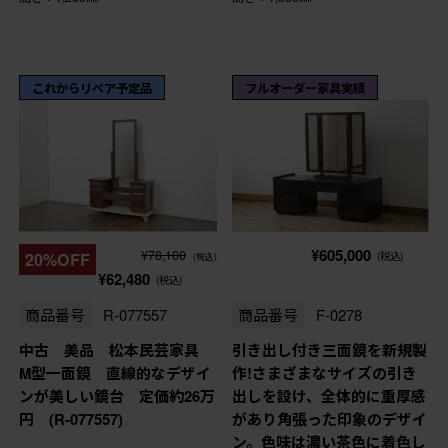
これからリペア予定品
フルオーダー家具実績
¥605,000
¥78,100
20%OFF
(税込)
(税込)
¥62,480
(税込)
商品番号
R-077557
商品番号
F-0278
中古 美品 松本民芸家具
引き出し付き三面鏡を新規製
M型一面鏡 直線的なデザイ
作!さまざまなサイズの引き
ンが美しい鏡台 定価約26万
出しを設け、全体的に重厚感
円 (R-077557)
があり角張った印象のデザイ
ン。色味は濃い茶色に着色し