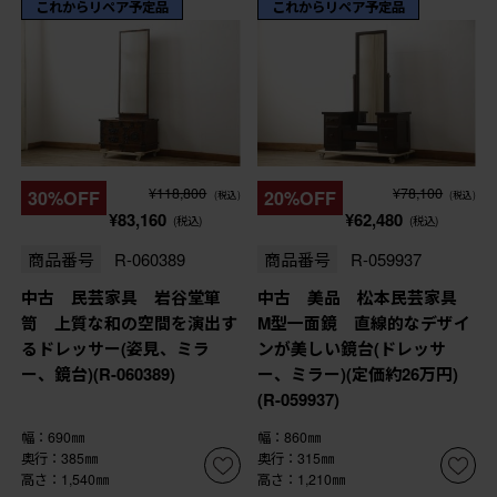
これからリペア予定品
これからリペア予定品
¥118,800
¥78,100
30%OFF
20%OFF
(税込)
(税込)
¥83,160
¥62,480
(税込)
(税込)
商品番号
R-060389
商品番号
R-059937
中古 民芸家具 岩谷堂箪
中古 美品 松本民芸家具
笥 上質な和の空間を演出す
M型一面鏡 直線的なデザイ
るドレッサー(姿見、ミラ
ンが美しい鏡台(ドレッサ
ー、鏡台)(R-060389)
ー、ミラー)(定価約26万円)
(R-059937)
幅：690㎜
幅：860㎜
奥行：385㎜
奥行：315㎜
高さ：1,540㎜
高さ：1,210㎜