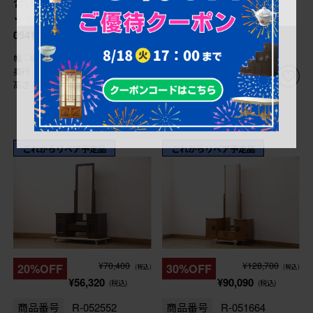
合いが絶妙にマッチしたドレ
台、姿見、ミラー)(R-
ッサー(鏡台、ミラー)(R-
054159)
054184)
幅：830㎜
幅：905㎜
奥行：360㎜
奥行：430㎜
高さ：1,295㎜
高さ：1,710㎜
これからリペア予定品
これからリペア予定品
¥70,400
¥128,700
20%OFF
30%OFF
(税込)
(税込)
¥56,320
¥90,090
(税込)
(税込)
商品番号
R-052552
商品番号
R-051664