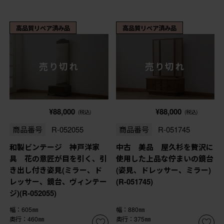
高品質リペア済み品
高品質リペア済み品
売り切れ
売り切れ
¥88,000
¥88,000
(税込)
(税込)
商品番号
R-052055
商品番号
R-051745
和製ビンテージ 神戸洋家
中古 美品 屋久杉を贅沢に
具 花の意匠が目を引く、引
使用した上品な佇まいの鏡台
き出し付き姿見(ミラー、ド
(姿見、ドレッサー、ミラー)
レッサー、鏡台、ヴィンテー
(R-051745)
ジ)(R-052055)
幅：605㎜
幅：880㎜
奥行：460㎜
奥行：375㎜