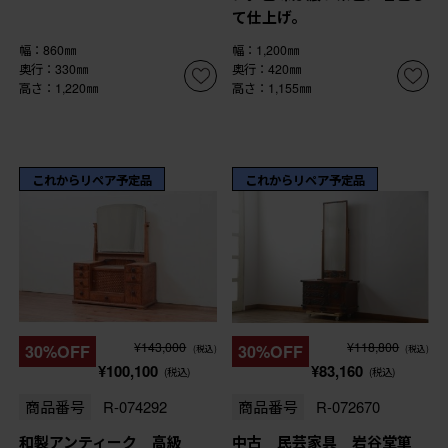
て仕上げ。
幅：860㎜
幅：1,200㎜
奥行：330㎜
奥行：420㎜
高さ：1,220㎜
高さ：1,155㎜
これからリペア予定品
これからリペア予定品
¥143,000
¥118,800
30%OFF
30%OFF
(税込)
(税込)
¥100,100
¥83,160
(税込)
(税込)
商品番号
R-074292
商品番号
R-072670
和製アンティーク 高級
中古 民芸家具 岩谷堂箪