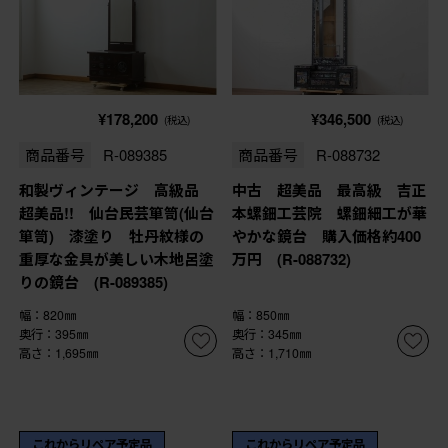
¥178,200
¥346,500
(税込)
(税込)
商品番号
R-089385
商品番号
R-088732
和製ヴィンテージ 高級品
中古 超美品 最高級 吉正
超美品!! 仙台民芸箪笥(仙台
本螺鈿工芸院 螺鈿細工が華
箪笥) 漆塗り 牡丹紋様の
やかな鏡台 購入価格約400
重厚な金具が美しい木地呂塗
万円 (R-088732)
りの鏡台 (R-089385)
幅：820㎜
幅：850㎜
奥行：395㎜
奥行：345㎜
高さ：1,695㎜
高さ：1,710㎜
これからリペア予定品
これからリペア予定品