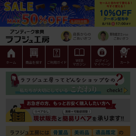
0
WEB
ログイン
ホーム
商品を探す
ご利用ガイド
カート
マガジン
マイページ