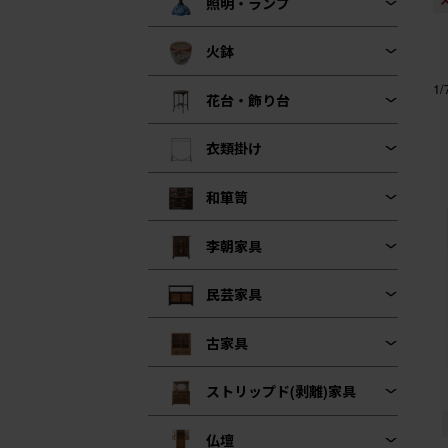
照明・ランプ
火鉢
1
花台・飾り台
衣類掛け
和箪笥
李朝家具
民芸家具
古家具
ストリップド(剥離)家具
仏壇