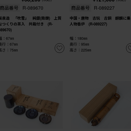
商品番号
R-089670
商品番号
R-089227
渓泉造 「吹雪」 純銀(南鐐) 上質
中国・唐物 古玩 古銅 麒麟に乗
なつくりの茶入 共箱付き (R-
人物香炉 (R-089227)
089670)
幅：67㎜
幅：180㎜
奥行：67㎜
奥行：95㎜
高さ：75㎜
高さ：225㎜