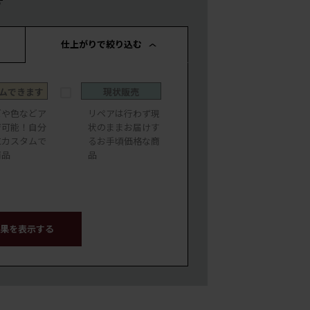
す
仕上がりで絞り込む
ムできます
現状販売
ズや色などア
リペアは行わず現
ジ可能！自分
状のままお届けす
にカスタムで
るお手頃価格な商
商品
品
果を表示する