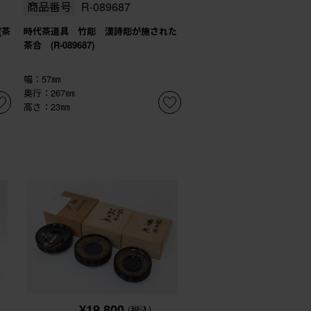
商品番号
R-089687
(茶
時代茶道具 竹彫 漢詩彫が施された
茶合 (R-089687)
幅：57㎜
奥行：267㎜
高さ：23㎜
¥19,800
(税込)