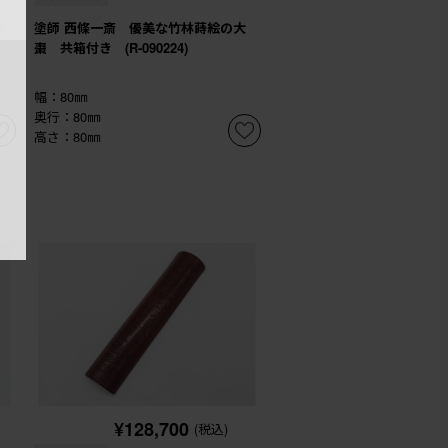
ン
塗師 西條一斎 優美な竹林蒔絵の大
棗 共箱付き (R-090224)
幅：80㎜
奥行：80㎜
高さ：80㎜
¥128,700
(税込)