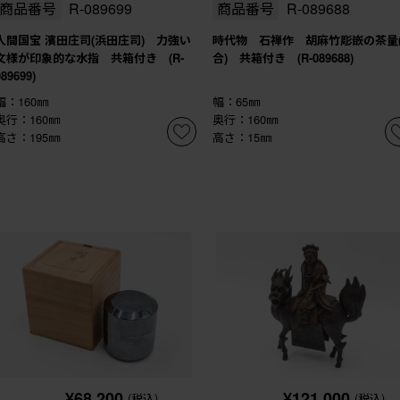
商品番号
R-089699
商品番号
R-089688
人間国宝 濱田庄司(浜田庄司) 力強い
時代物 石禅作 胡麻竹彫嵌の茶量
文様が印象的な水指 共箱付き (R-
合) 共箱付き (R-089688)
089699)
幅：160㎜
幅：65㎜
奥行：160㎜
奥行：160㎜
高さ：195㎜
高さ：15㎜
¥68,200
¥121,000
(税込)
(税込)