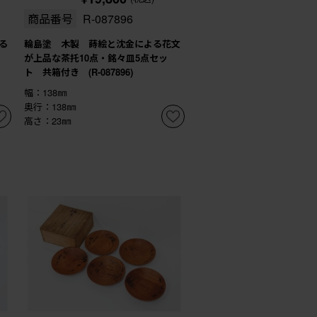
商品番号
R-087896
る
輪島塗 木製 蒔絵と沈金による花文
が上品な茶托10点・銘々皿5点セッ
ト 共箱付き (R-087896)
幅：138㎜
奥行：138㎜
高さ：23㎜