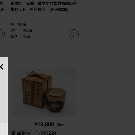
な
湖東焼 赤絵 華やかな松竹梅図の茶
R-
器セット 外箱付き (R-090232)
幅：90㎜
奥行：100㎜
高さ：75㎜
×
¥19,800
(税込)
商品番号
R-090224