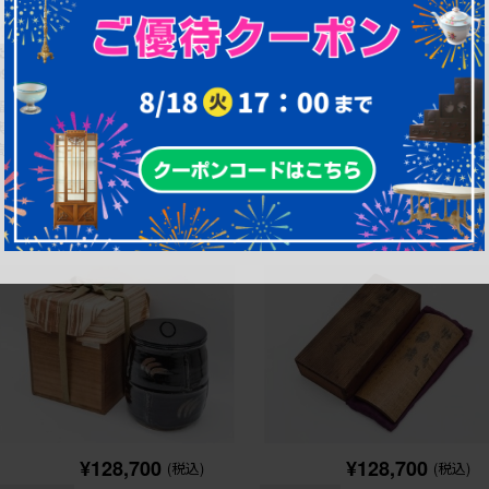
竹彫 在銘 山水図を描いた落ち着い
中国 泰順舘造(泰順館) 錫製 シ
た佇まいの茶合 外箱付き (R-
プルなつくりの茶入 (R-090225)
090230)
幅：48㎜
幅：53㎜
奥行：180㎜
奥行：53㎜
高さ：18㎜
高さ：62㎜
¥128,700
¥128,700
(税込)
(税込)