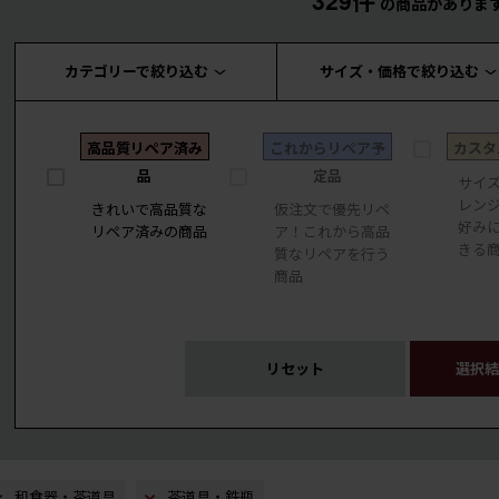
329件
の商品がありま
カテゴリーで絞り込む
サイズ・価格で絞り込む
高品質リペア済み
これからリペア予
カスタ
品
定品
サイ
レン
きれいで高品質な
仮注文で優先リペ
好み
リペア済みの商品
ア！これから高品
きる
質なリペアを行う
商品
リセット
選択結
和食器・茶道具
茶道具・鉄瓶