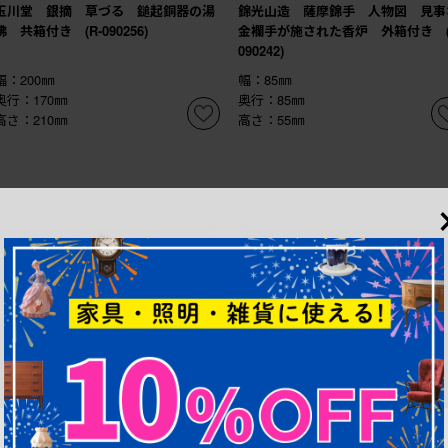
玉川堂 銀摘 草づる 鎚起銅器の湯
錦光山造 薩摩錦手 人物図 見事
沸 共箱付き (R-090256)
金襴手が施された香炉 外箱付き (
090242)
幅：200㎜
幅：85㎜
奥行：170㎜
奥行：85㎜
高さ：210㎜
高さ：55㎜
¥68,200
¥30,800
(税込)
(税込)
商品番号
R-090230
商品番号
R-090225