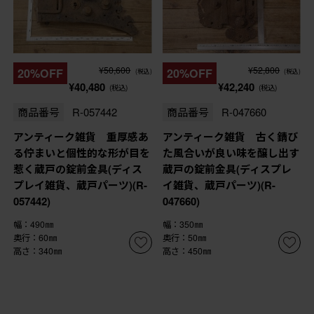
¥50,600
¥52,800
20%OFF
20%OFF
(税込)
(税込)
¥40,480
¥42,240
(税込)
(税込)
商品番号
R-057442
商品番号
R-047660
アンティーク雑貨 重厚感あ
アンティーク雑貨 古く錆び
る佇まいと個性的な形が目を
た風合いが良い味を醸し出す
惹く蔵戸の錠前金具(ディス
蔵戸の錠前金具(ディスプレ
プレイ雑貨、蔵戸パーツ)(R-
イ雑貨、蔵戸パーツ)(R-
057442)
047660)
幅：490㎜
幅：350㎜
奥行：60㎜
奥行：50㎜
高さ：340㎜
高さ：450㎜