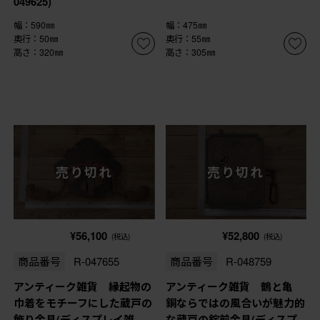
049625)
幅：590㎜
幅：475㎜
奥行：50㎜
奥行：55㎜
高さ：320㎜
高さ：305㎜
売り切れ
売り切れ
¥56,100
¥52,800
(税込)
(税込)
商品番号
R-047655
商品番号
R-048759
アンティーク雑貨 縁起物の
アンティーク雑貨 鶴と亀
巾着をモチーフにした蔵戸の
銅ならではの風合いが魅力的
飾り金具(ディスプレイ雑
な蔵戸の錠前金具(ディスプ