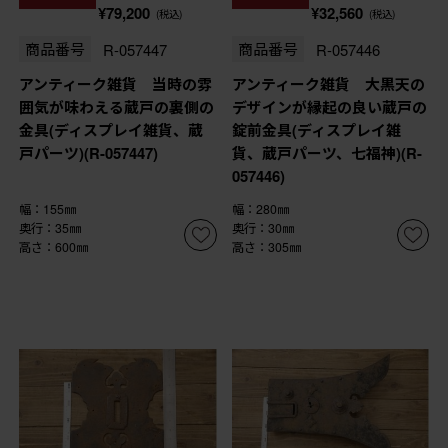
¥79,200
¥32,560
(税込)
(税込)
商品番号
R-057447
商品番号
R-057446
アンティーク雑貨 当時の雰
アンティーク雑貨 大黒天の
囲気が味わえる蔵戸の裏側の
デザインが縁起の良い蔵戸の
金具(ディスプレイ雑貨、蔵
錠前金具(ディスプレイ雑
戸パーツ)(R-057447)
貨、蔵戸パーツ、七福神)(R-
057446)
幅：155㎜
幅：280㎜
奥行：35㎜
奥行：30㎜
高さ：600㎜
高さ：305㎜