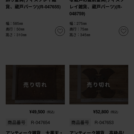
貨、蔵戸パーツ)(R-047655)
レイ雑貨、蔵戸パーツ)(R-
048759)
幅：585㎜
幅：275㎜
奥行：50㎜
奥行：75㎜
高さ：310㎜
高さ：345㎜
売り切れ
売り切れ
¥49,500
¥52,800
(税込)
(税込)
商品番号
R-047654
商品番号
R-047653
アンティーク雑貨 大黒天・
アンティーク雑貨 高級品!