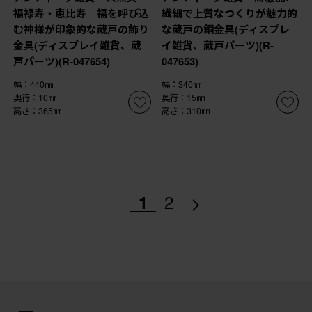
福禄寿・恵比寿 福を呼び込
繊細で上質なつくりが魅力的
む神様が印象的な蔵戸の飾り
な蔵戸の銅金具(ディスプレ
金具(ディスプレイ雑貨、蔵
イ雑貨、蔵戸パーツ)(R-
戸パーツ)(R-047654)
047653)
幅：440㎜
幅：340㎜
奥行：10㎜
奥行：15㎜
高さ：365㎜
高さ：310㎜
>
1
2