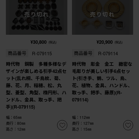
売り切れ
売り切れ
¥30,800
¥20,900
(税込)
(税込)
商品番号
R-079115
商品番号
R-079114
時代物 銅製 多種多様なデ
時代物 彫金 金工 緻密な
ザインが楽しめる引手42点セ
毛彫りが美しい引手6点セッ
ット(乱れ桐、千鳥紋、菊、
ト(引き手、鶴、ツル、鳥、
藤、花、月、稲穂、松、丸
花、植物、金具、ハンドル、
型、菱型、角型、楕円形、ハ
取っ手、把手、藤原)(R-
ンドル、金具、取っ手、把
079114)
手)(R-079115)
幅：65㎜
幅：112㎜
奥行：80㎜
奥行：127㎜
高さ：12㎜
高さ：15㎜