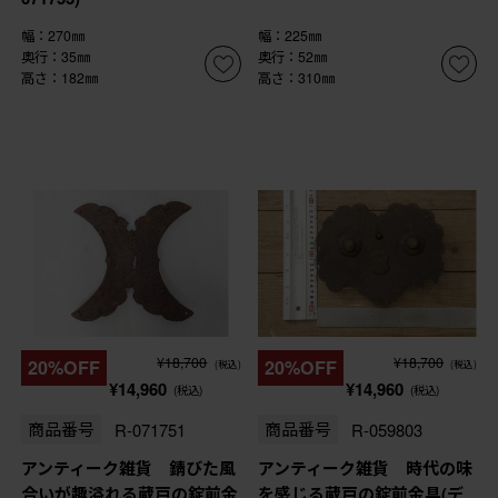
幅：270㎜
幅：225㎜
奥行：35㎜
奥行：52㎜
高さ：182㎜
高さ：310㎜
¥18,700
¥18,700
20%OFF
20%OFF
(税込)
(税込)
¥14,960
¥14,960
(税込)
(税込)
商品番号
R-071751
商品番号
R-059803
アンティーク雑貨 錆びた風
アンティーク雑貨 時代の味
合いが趣溢れる蔵戸の錠前金
を感じる蔵戸の錠前金具(デ