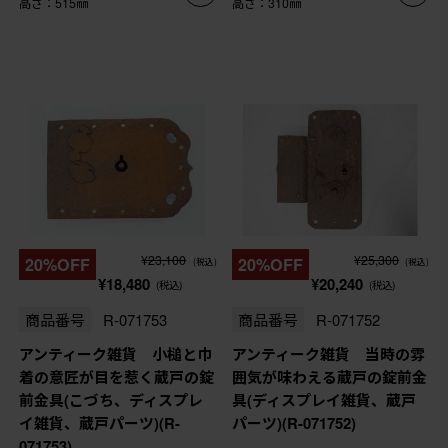
高さ：515㎜
高さ：310㎜
¥23,100
¥25,300
20%OFF
20%OFF
(税込)
(税込)
¥18,480
¥20,240
(税込)
(税込)
商品番号
R-071753
商品番号
R-071752
アンティーク雑貨 小槌と巾
アンティーク雑貨 当時の雰
着の意匠が目を惹く蔵戸の錠
囲気が味わえる蔵戸の錠前金
前金具(こづち、ディスプレ
具(ディスプレイ雑貨、蔵戸
イ雑貨、蔵戸パーツ)(R-
パーツ)(R-071752)
071753)