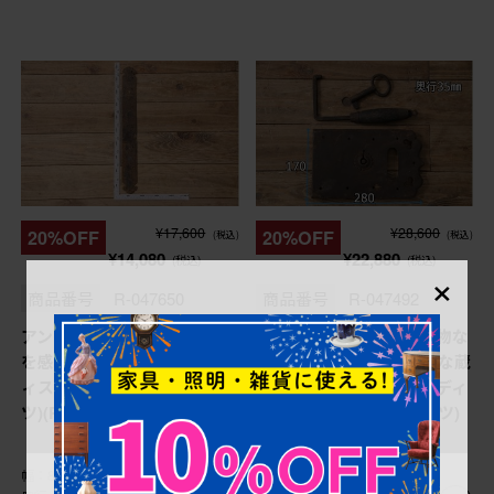
¥17,600
¥28,600
20%OFF
20%OFF
(税込)
(税込)
¥14,080
¥22,880
(税込)
(税込)
×
商品番号
R-047650
商品番号
R-047492
アンティーク雑貨 時代の味
アンティーク雑貨 時代物な
を感じる蔵戸の錠前金具(デ
らではの味わいが魅力的な蔵
ィスプレイ雑貨、蔵戸パー
戸の錠前金具3点セット(ディ
ツ)(R-047650)
スプレイ雑貨、蔵戸パーツ)
(R-047492)
幅：80㎜
幅：170㎜