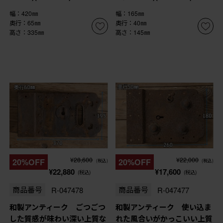
幅：420㎜
幅：165㎜
奥行：65㎜
奥行：40㎜
高さ：335㎜
高さ：145㎜
¥28,600
¥22,000
20%OFF
20%OFF
(税込)
(税込)
¥22,880
¥17,600
(税込)
(税込)
商品番号
R-047478
商品番号
R-047477
和製アンティーク ごつごつ
和製アンティーク 使い込ま
した質感が味わい深い上質な
れた風合いがかっこいい上質