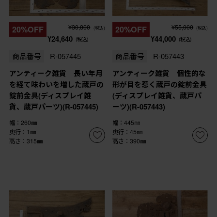
¥30,800
¥55,000
20%OFF
20%OFF
(税込)
(税込)
¥24,640
¥44,000
(税込)
(税込)
商品番号
R-057445
商品番号
R-057443
アンティーク雑貨 長い年月
アンティーク雑貨 個性的な
を経て味わいを増した蔵戸の
形が目を惹く蔵戸の錠前金具
錠前金具(ディスプレイ雑
(ディスプレイ雑貨、蔵戸パ
貨、蔵戸パーツ)(R-057445)
ーツ)(R-057443)
幅：260㎜
幅：445㎜
奥行：1㎜
奥行：45㎜
高さ：315㎜
高さ：390㎜