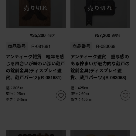
売り切れ
売り切れ
¥35,200
¥57,200
(税込)
(税込)
商品番号
R-081681
商品番号
R-083068
アンティーク雑貨 経年を感
アンティーク雑貨 重厚感の
じる風合いが味わい深い蔵戸
ある佇まいが魅力的な蔵戸の
の錠前金具(ディスプレイ雑
錠前金具(ディスプレイ雑
貨、蔵戸パーツ)(R-081681)
貨、蔵戸パーツ)(R-083068)
幅：305㎜
幅：425㎜
奥行：25㎜
奥行：60㎜
高さ：345㎜
高さ：455㎜