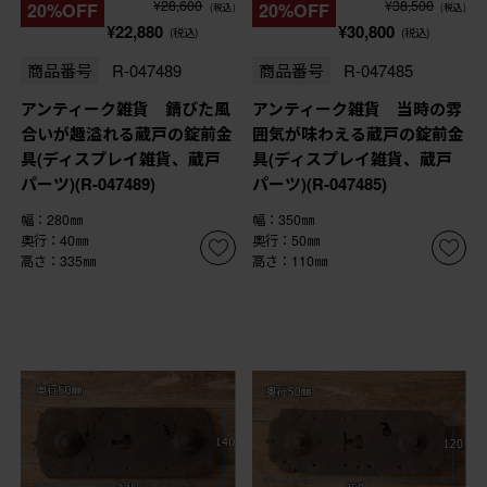
¥28,600
¥38,500
20%OFF
20%OFF
(税込)
(税込)
¥22,880
¥30,800
(税込)
(税込)
商品番号
R-047489
商品番号
R-047485
アンティーク雑貨 錆びた風
アンティーク雑貨 当時の雰
合いが趣溢れる蔵戸の錠前金
囲気が味わえる蔵戸の錠前金
具(ディスプレイ雑貨、蔵戸
具(ディスプレイ雑貨、蔵戸
パーツ)(R-047489)
パーツ)(R-047485)
幅：280㎜
幅：350㎜
奥行：40㎜
奥行：50㎜
高さ：335㎜
高さ：110㎜