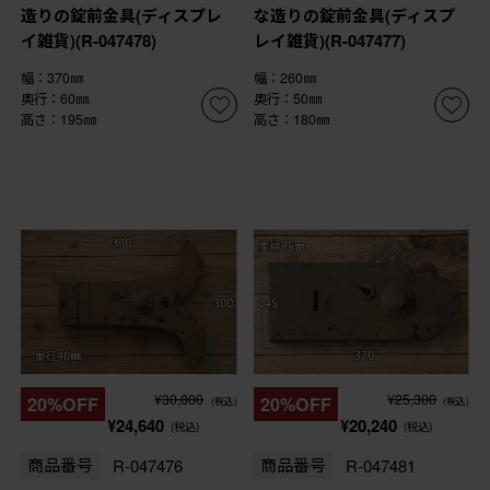
造りの錠前金具(ディスプレ
な造りの錠前金具(ディスプ
イ雑貨)(R-047478)
レイ雑貨)(R-047477)
幅：370㎜
幅：260㎜
奥行：60㎜
奥行：50㎜
高さ：195㎜
高さ：180㎜
¥30,800
¥25,300
20%OFF
20%OFF
(税込)
(税込)
¥24,640
¥20,240
(税込)
(税込)
商品番号
R-047476
商品番号
R-047481