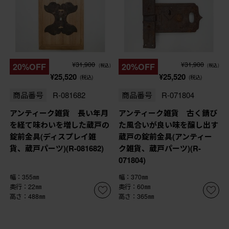
¥31,900
¥31,900
20%OFF
20%OFF
(税込)
(税込)
¥25,520
¥25,520
(税込)
(税込)
商品番号
R-081682
商品番号
R-071804
アンティーク雑貨 長い年月
アンティーク雑貨 古く錆び
を経て味わいを増した蔵戸の
た風合いが良い味を醸し出す
錠前金具(ディスプレイ雑
蔵戸の錠前金具(アンティー
貨、蔵戸パーツ)(R-081682)
ク雑貨、蔵戸パーツ)(R-
071804)
幅：355㎜
幅：370㎜
奥行：22㎜
奥行：60㎜
高さ：488㎜
高さ：365㎜