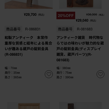
¥29,700
¥36,300
(税込)
20%OFF
(税込)
¥29,040
(税込)
商品番号
R-086831
商品番号
R-081683
和製アンティーク 本常作
アンティーク雑貨 時代物な
重厚な質感と経年による風合
らではの味わいが魅力的な蔵
いが趣ある蔵戸の錠前金具
戸の錠前金具(ディスプレイ
(R-086831)
雑貨、蔵戸パーツ)(R-
081683)
幅：70㎜
幅：380㎜
奥行：35㎜
奥行：75㎜
高さ：365㎜
高さ：390㎜