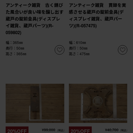
アンティーク雑貨 古く錆び
アンティーク雑貨 貫録を実
た風合いが良い味を醸し出す
感させる蔵戸の錠前金具(デ
蔵戸の錠前金具(ディスプレ
ィスプレイ雑貨、蔵戸パー
イ雑貨、蔵戸パーツ)(R-
ツ)(R-057475)
059802)
幅：365㎜
幅：610㎜
奥行：50㎜
奥行：50㎜
高さ：365㎜
高さ：475㎜
¥99,000
¥40,700
20%OFF
20%OFF
(税込)
(税込)