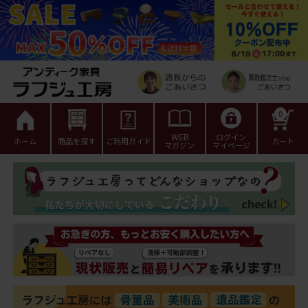
0
WEB
ログイン
ホーム
商品を探す
ご利用ガイド
カート
マガジン
マイページ