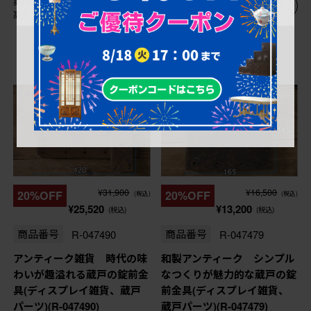
奥行：10㎜
奥行：35㎜
高さ：480㎜
高さ：280㎜
¥31,900
¥16,500
20%OFF
20%OFF
(税込)
(税込)
¥25,520
¥13,200
(税込)
(税込)
商品番号
R-047490
商品番号
R-047479
アンティーク雑貨 時代の味
和製アンティーク シンプル
わいが趣溢れる蔵戸の錠前金
なつくりが魅力的な蔵戸の錠
具(ディスプレイ雑貨、蔵戸
前金具(ディスプレイ雑貨、
パーツ)(R-047490)
蔵戸パーツ)(R-047479)