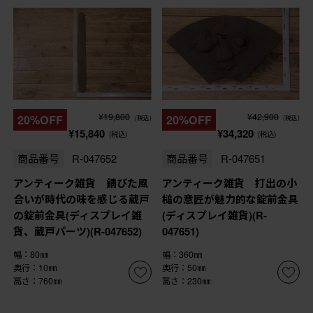
¥19,800
¥42,900
20%OFF
20%OFF
(税込)
(税込)
¥15,840
¥34,320
(税込)
(税込)
商品番号
R-047652
商品番号
R-047651
アンティーク雑貨 錆びた風
アンティーク雑貨 打出の小
合いが時代の味を感じる蔵戸
槌の意匠が魅力的な錠前金具
の錠前金具(ディスプレイ雑
(ディスプレイ雑貨)(R-
貨、蔵戸パーツ)(R-047652)
047651)
幅：80㎜
幅：360㎜
奥行：10㎜
奥行：50㎜
高さ：760㎜
高さ：230㎜