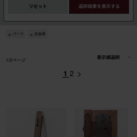
リセット
選択結果を表示する
パーツ
古金具
表示順選択
1/2ページ
>
1
2