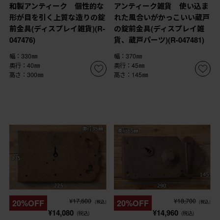
和製アンティーク 個性的な
アンティーク雑貨 使い込ま
形が目を引く上質な造りの錠
れた風合いがかっこいい蔵戸
前金具(ディスプレイ雑貨)(R-
の錠前金具(ディスプレイ雑
047476)
貨、蔵戸パーツ)(R-047481)
幅：330㎜
幅：370㎜
奥行：40㎜
奥行：45㎜
高さ：300㎜
高さ：145㎜
¥17,600
¥18,700
20%OFF
20%OFF
(税込)
(税込)
¥14,080
¥14,960
(税込)
(税込)