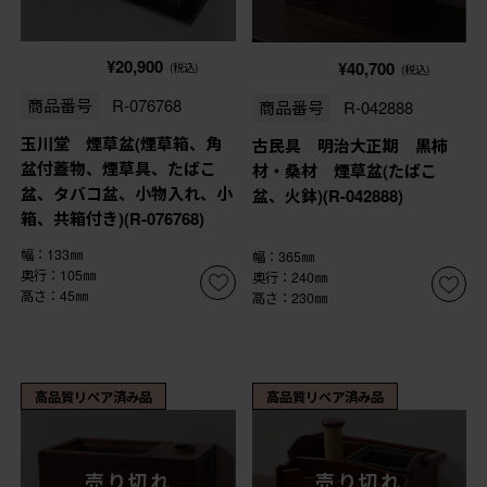
¥20,900
¥40,700
(税込)
(税込)
商品番号
R-076768
商品番号
R-042888
玉川堂 煙草盆(煙草箱、角
古民具 明治大正期 黒柿
盆付蓋物、煙草具、たばこ
材・桑材 煙草盆(たばこ
盆、タバコ盆、小物入れ、小
盆、火鉢)(R-042888)
箱、共箱付き)(R-076768)
幅：133㎜
幅：365㎜
奥行：105㎜
奥行：240㎜
高さ：45㎜
高さ：230㎜
高品質リペア済み品
高品質リペア済み品
売り切れ
売り切れ