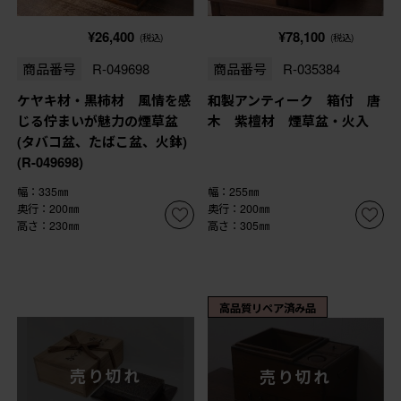
¥26,400
¥78,100
(税込)
(税込)
商品番号
R-049698
商品番号
R-035384
ケヤキ材・黒柿材 風情を感
和製アンティーク 箱付 唐
じる佇まいが魅力の煙草盆
木 紫檀材 煙草盆・火入
(タバコ盆、たばこ盆、火鉢)
(R-049698)
幅：335㎜
幅：255㎜
奥行：200㎜
奥行：200㎜
高さ：230㎜
高さ：305㎜
高品質リペア済み品
売り切れ
売り切れ