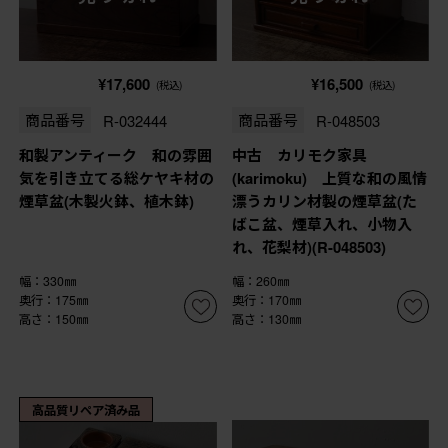
¥17,600
¥16,500
(税込)
(税込)
商品番号
R-032444
商品番号
R-048503
和製アンティーク 和の雰囲
中古 カリモク家具
気を引き立てる総ケヤキ材の
(karimoku) 上質な和の風情
煙草盆(木製火鉢、植木鉢)
漂うカリン材製の煙草盆(た
ばこ盆、煙草入れ、小物入
れ、花梨材)(R-048503)
幅：330㎜
幅：260㎜
奥行：175㎜
奥行：170㎜
高さ：150㎜
高さ：130㎜
高品質リペア済み品