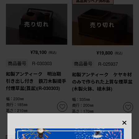
高品質リペア済み品
売り切れ
売り切れ
¥78,100
¥19,800
(税込)
(税込)
商品番号
R-030303
商品番号
R-025937
和製アンティーク 明治期
和製アンティーク ケヤキ材
引き出し付き 鉄刀木製提手
のみで作られた上質な煙草盆
付煙草盆(莨盆)(R-030303)
(木製火鉢、植木鉢)
幅：230㎜
幅：335㎜
奥行：185㎜
奥行：200㎜
高さ：210㎜
高さ：170㎜
×