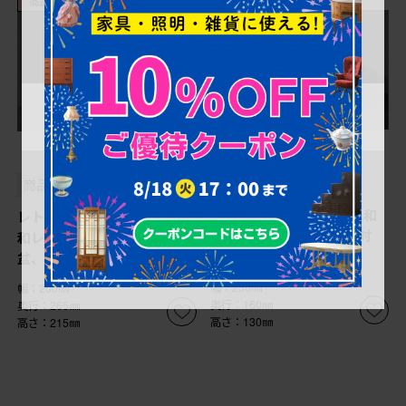
高品質リペア済み品
売り切れ
売り切れ
¥19,800
¥24,200
(税込)
(税込)
商品番号
R-024083
商品番号
R-025732
唐木 縞黒檀材製 上品な和
レトロ家具 桑材 桐材 昭
製アンティーク煙草盆一対
和レトロの小引き出し(煙草
盆、小物収納)
幅：230㎜
幅：200㎜
奥行：160㎜
奥行：265㎜
高さ：130㎜
高さ：215㎜