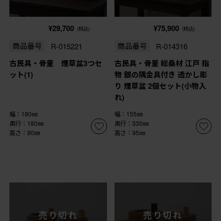
¥29,700
¥75,900
(税込)
(税込)
商品番号
R-015221
商品番号
R-014316
古民具・骨董 煙草盆3つセ
古民具・骨董 総桑材 江戸 指
ット(1)
物 銀の隅金具付き 透かし彫
り 煙草盆 2個セット(小物入
れ)
幅：180㎜
幅：155㎜
奥行：180㎜
奥行：330㎜
高さ：90㎜
高さ：95㎜
売り切れ
売り切れ