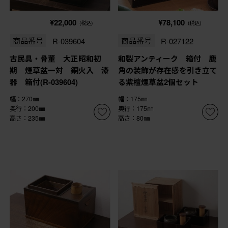
¥22,000
¥78,100
(税込)
(税込)
商品番号
R-039604
商品番号
R-027122
古民具・骨董 大正昭和初
和製アンティーク 箱付 鹿
期 煙草盆一対 銅火入 漆
角の装飾が存在感を引き立て
器 箱付(R-039604)
る紫檀煙草盆2個セット
幅：270㎜
幅：175㎜
奥行：200㎜
奥行：175㎜
高さ：235㎜
高さ：80㎜