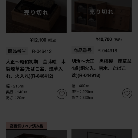
売り切れ
売り切れ
¥40,700
¥12,100
(税込)
(税込)
商品番号
R-044918
商品番号
R-046412
明治〜大正 黒檀製 煙草盆
大正〜昭和初期 金蒔絵 木
4点(銅火入、唐木、たばこ
製煙草盆(たばこ盆、煙草入
盆)(R-044918)
れ、火入れ)(R-046412)
幅：400㎜
幅：215㎜
奥行：220㎜
奥行：140㎜
高さ：330㎜
高さ：20㎜
高品質リペア済み品