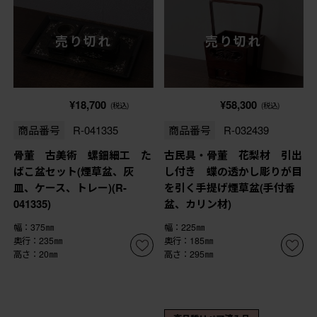
売り切れ
売り切れ
¥18,700
¥58,300
(税込)
(税込)
商品番号
R-041335
商品番号
R-032439
骨董 古美術 螺鈿細工 た
古民具・骨董 花梨材 引出
ばこ盆セット(煙草盆、灰
し付き 蝶の透かし彫りが目
皿、ケース、トレー)(R-
を引く手提げ煙草盆(手付香
041335)
盆、カリン材)
幅：375㎜
幅：225㎜
奥行：235㎜
奥行：185㎜
高さ：20㎜
高さ：295㎜