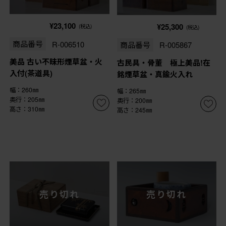
¥23,100
¥25,300
(税込)
(税込)
商品番号
R-006510
商品番号
R-005867
美品 古い不昧形煙草盆・火
古民具・骨董 極上美品!在
入付(茶道具)
銘煙草盆・真鍮火入れ
幅：260㎜
幅：265㎜
奥行：205㎜
奥行：200㎜
高さ：310㎜
高さ：245㎜
売り切れ
売り切れ