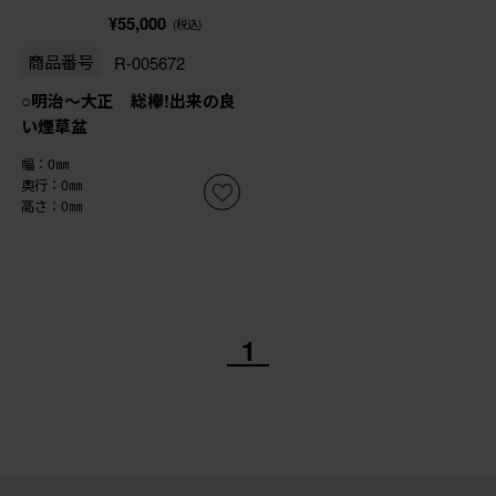
¥55,000
(税込)
商品番号
R-005672
○明治〜大正 総欅!出来の良
い煙草盆
幅：0㎜
奥行：0㎜
高さ：0㎜
1