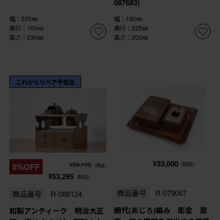
087683)
幅：230㎜
幅：190㎜
奥行：160㎜
奥行：225㎜
高さ：230㎜
高さ：200㎜
これからリペア予定品
¥33,000
¥56,100
(税込)
5%OFF
(税込)
¥53,295
(税込)
商品番号
R-079067
商品番号
R-086124
網代(あじろ)編み 彫金 扇
和製アンティーク 明治大正