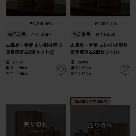
¥7,700
¥7,700
(税込)
(税込)
商品番号
R-014349
商品番号
R-014348
古民具・骨董 古い桐材!刳り
古民具・骨董 古い桐材!刳り
貫き煙草盆2個セット(2)
貫き煙草盆2個セット(1)
幅：215㎜
幅：220㎜
奥行：185㎜
奥行：160㎜
高さ：145㎜
高さ：160㎜
高品質リペア済み品
売り切れ
売り切れ