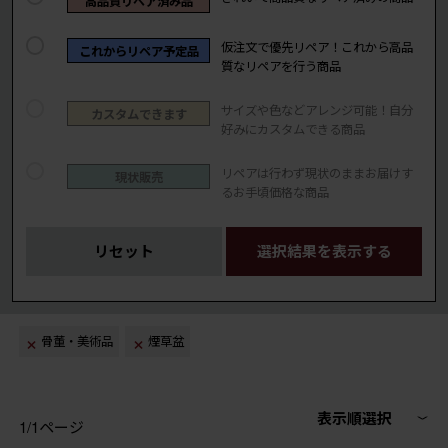
高品質リペア済み品
仮注文で優先リペア！これから高品
これからリペア予定品
質なリペアを行う商品
サイズや色などアレンジ可能！自分
カスタムできます
好みにカスタムできる商品
リペアは行わず現状のままお届けす
現状販売
るお手頃価格な商品
リセット
選択結果を表示する
骨董・美術品
煙草盆
表示順選択
1/1ページ