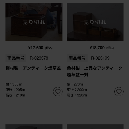
売り切れ
売り切れ
¥17,600
¥18,700
(税込)
(税込)
商品番号
R-023378
商品番号
R-023199
欅材製 アンティーク煙草盆
桑材製 上品なアンティーク
煙草盆一対
幅：355㎜
幅：270㎜
奥行：205㎜
奥行：200㎜
高さ：210㎜
高さ：320㎜