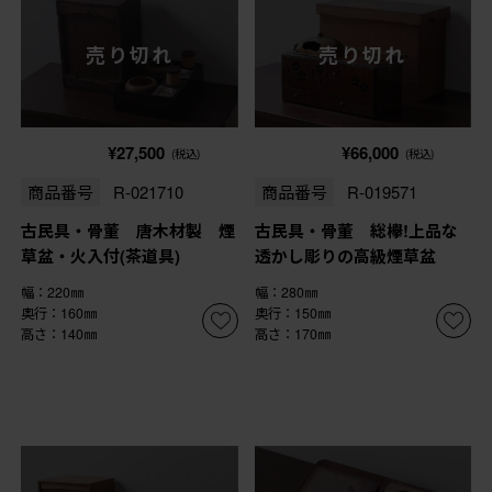
売り切れ
売り切れ
¥27,500
¥66,000
(税込)
(税込)
商品番号
R-021710
商品番号
R-019571
古民具・骨董 唐木材製 煙
古民具・骨董 総欅!上品な
草盆・火入付(茶道具)
透かし彫りの高級煙草盆
幅：220㎜
幅：280㎜
奥行：160㎜
奥行：150㎜
高さ：140㎜
高さ：170㎜