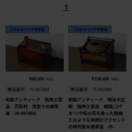
1
これからリペア予定品
これからリペア予定品
¥60,500
¥158,400
(税込)
(税込)
商品番号
R-087684
商品番号
R-087683
和製アンティーク 指物工芸
和製アンティーク 明治大正
品 花梨材 漆塗りの煙草
期 指物工芸品 蝙蝠(コウ
盆 (R-087684)
モリ)や桜の花を象った飴細
工のような装飾がアクセント
の時代寄木煙草盆 (R-