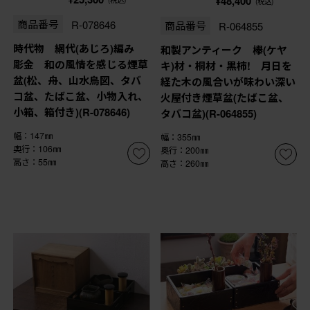
¥48,400
(税込)
商品番号
R-078646
商品番号
R-064855
時代物 網代(あじろ)編み
和製アンティーク 欅(ケヤ
彫金 和の風情を感じる煙草
キ)材・桐材・黒柿! 月日を
盆(松、舟、山水鳥図、タバ
経た木の風合いが味わい深い
コ盆、たばこ盆、小物入れ、
火屋付き煙草盆(たばこ盆、
小箱、箱付き)(R-078646)
タバコ盆)(R-064855)
幅：147㎜
幅：355㎜
奥行：106㎜
奥行：200㎜
高さ：55㎜
高さ：260㎜