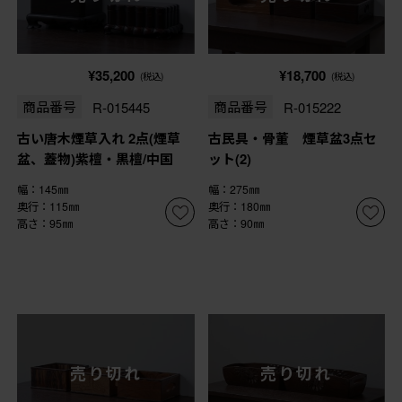
¥35,200
¥18,700
(税込)
(税込)
商品番号
R-015445
商品番号
R-015222
古い唐木煙草入れ 2点(煙草
古民具・骨董 煙草盆3点セ
盆、蓋物)紫檀・黒檀/中国
ット(2)
幅：145㎜
幅：275㎜
奥行：115㎜
奥行：180㎜
高さ：95㎜
高さ：90㎜
売り切れ
売り切れ