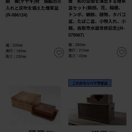
面 和の空間を演出する煙草
期 欅(ケヤキ)材 銅製の火
盆セット(朝顔、花、稲穂、
入れと灰吹を備えた煙草盆
トンボ、蜻蛉、植物、タバコ
(R-086124)
盆、たばこ盆、小物入れ、小
箱、鳥取市水道改修記念)(R-
079067)
幅：260㎜
幅：235㎜
奥行：210㎜
奥行：165㎜
高さ：22㎜
高さ：230㎜
これからリペア予定品
¥25,300
(税込)