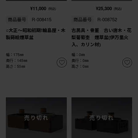
¥11,000
¥25,300
(税込)
(税込)
商品番号
R-008415
商品番号
R-008752
○大正〜昭和初期!輪島屋・木
古民具・骨董 古い唐木・花
製蒔絵煙草盆
梨葡萄杢 煙草盆(伊万里火
入、カリン材)
幅：175㎜
幅：0㎜
奥行：145㎜
奥行：0㎜
高さ：55㎜
高さ：0㎜
売り切れ
売り切れ