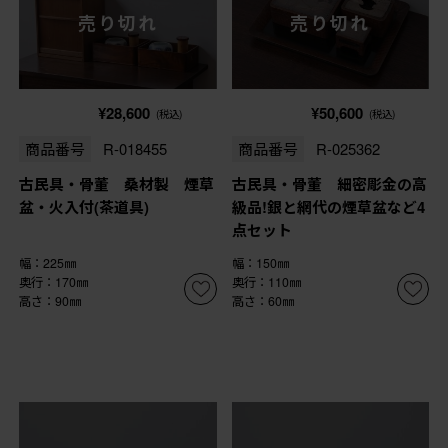
売り切れ
売り切れ
¥28,600
¥50,600
(税込)
(税込)
商品番号
R-018455
商品番号
R-025362
古民具・骨董 桑材製 煙草
古民具・骨董 細密彫金の高
盆・火入付(茶道具)
級品!銀と網代の煙草盆など4
点セット
幅：225㎜
幅：150㎜
奥行：170㎜
奥行：110㎜
高さ：90㎜
高さ：60㎜