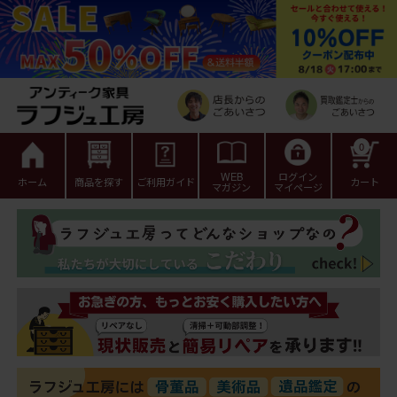
0
WEB
ログイン
ホーム
商品を探す
ご利用ガイド
カート
マガジン
マイページ