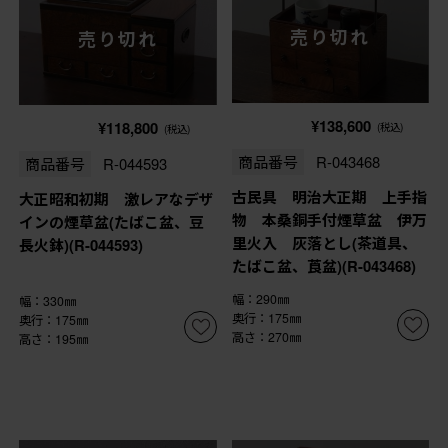
売り切れ
売り切れ
¥138,600
¥118,800
(税込)
(税込)
商品番号
R-043468
商品番号
R-044593
古民具 明治大正期 上手指
大正昭和初期 激レアなデザ
物 本桑銅手付煙草盆 伊万
インの煙草盆(たばこ盆、豆
里火入 灰落とし(茶道具、
長火鉢)(R-044593)
たばこ盆、莨盆)(R-043468)
幅：290㎜
幅：330㎜
奥行：175㎜
奥行：175㎜
高さ：270㎜
高さ：195㎜