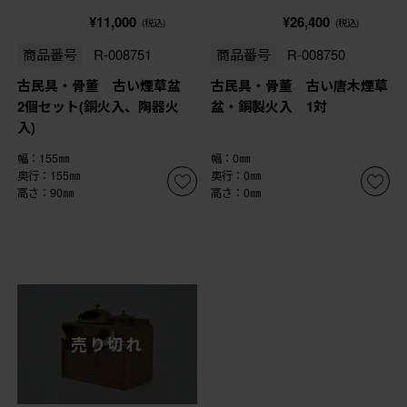
¥11,000
¥26,400
(税込)
(税込)
商品番号
R-008751
商品番号
R-008750
古民具・骨董 古い煙草盆
古民具・骨董 古い唐木煙草
2個セット(銅火入、陶器火
盆・銅製火入 1対
入)
幅：155㎜
幅：0㎜
奥行：155㎜
奥行：0㎜
高さ：90㎜
高さ：0㎜
売り切れ