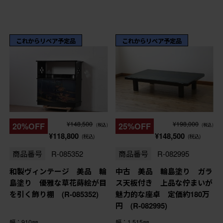
これからリペア予定品
これからリペア予定品
¥148,500
¥198,000
20%OFF
25%OFF
(税込)
(税込)
¥118,800
¥148,500
(税込)
(税込)
商品番号
R-085352
商品番号
R-082995
和製ヴィンテージ 美品 輪
中古 美品 輪島塗り ガラ
島塗り 優雅な草花蒔絵が目
ス天板付き 上品な佇まいが
を引く飾り棚 (R-085352)
魅力的な座卓 定価約180万
円 (R-082995)
幅：910㎜
幅：1,515㎜