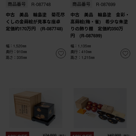
商品番号
R-087748
商品番号
R-087699
中古 美品 輪島塗 菊花尽
中古 美品 輪島塗 金彩・
くしの金蒔絵が見事な座卓
高蒔絵(梅・雀) 希少な朱塗
定価約170万円 (R-087748)
りの飾り棚 定価約350万
円 (R-087699)
幅：1,520㎜
幅：1,135㎜
奥行：910㎜
奥行：410㎜
高さ：335㎜
高さ：1,215㎜
¥74,800
¥42,900
(税込)
(税込)