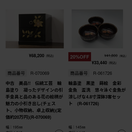
¥68,200
¥41,800
(税込)
20%OFF
(税込)
¥33,440
(税込)
商品番号
R-070069
商品番号
R-061726
中古 美品!! 伝統工芸 輪
輪島塗 黒塗 蒔絵 金彩
島塗り 凝ったデザインの引
金魚 盃洗 悠々泳ぐ金魚が
手金具と品のある花の絵柄が
涼しげな4.8寸深鉢3客セッ
魅力の小引き出し(チェス
ト (R-061726)
ト、小物収納、卓上収納)(定
価約20万円)(R-070069)
幅：195㎜
幅：145㎜