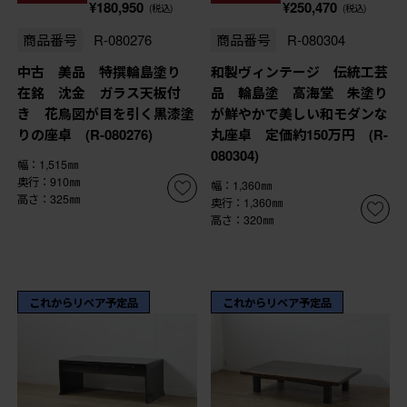
¥180,950
¥250,470
(税込)
(税込)
商品番号
R-080276
商品番号
R-080304
中古 美品 特撰輪島塗り
和製ヴィンテージ 伝統工芸
在銘 沈金 ガラス天板付
品 輪島塗 高海堂 朱塗り
き 花鳥図が目を引く黒漆塗
が鮮やかで美しい和モダンな
りの座卓 (R-080276)
丸座卓 定価約150万円 (R-
080304)
幅：1,515㎜
奥行：910㎜
幅：1,360㎜
高さ：325㎜
奥行：1,360㎜
高さ：320㎜
これからリペア予定品
これからリペア予定品