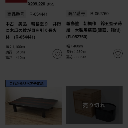
¥209,220
(税込)
商品番号
R-052760
商品番号
R-054441
輪島塗 朝楓作 鈴五聖子蒔
中古 美品 輪島塗り 井桁
絵 木製屠蘇器(漆器、箱付)
に木瓜の紋が目を引く長火
(R-052760)
鉢 (R-054441)
幅：460㎜
幅：1,100㎜
奥行：230㎜
奥行：610㎜
高さ：305㎜
高さ：410㎜
これからリペア予定品
売り切れ