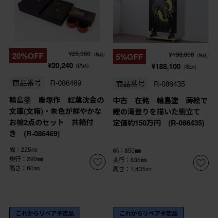
¥25,300
¥198,000
20%OFF
5%OFF
(税込)
(税込)
¥20,240
¥188,100
(税込)
(税込)
商品番号
R-086469
商品番号
R-086435
輪島塗 慶塚作 紅葉沈金の
中古 在銘 輪島塗 蒔絵で
文庫(文箱)・朱色が鮮やかな
鯉の滝登りを描いた衝立て
お椀2点のセット 共箱付
定価約150万円 (R-086435)
き (R-086469)
幅：225㎜
幅：850㎜
奥行：290㎜
奥行：835㎜
高さ：60㎜
高さ：1,435㎜
これからリペア予定品
これからリペア予定品