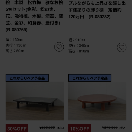
絵 木製 松竹梅 雅なお椀
プルながらも上品さを醸し出
5客セット(金彩、松の実、
す漆塗りの飾り棚 定価約
花、吸物椀、木製、漆器、漆
120万円 (R-080282)
芸、金彩、和食器、蓋付き)
(R-080765)
幅：130㎜
幅：910㎜
奥行：130㎜
奥行：340㎜
高さ：80㎜
高さ：810㎜
これからリペア予定品
これからリペア予定品
¥258,500
¥278,300
30%OFF
10%OFF
(税込)
(税込)