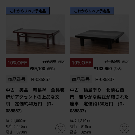
これからリペア予定品
これからリペア予定品
¥99,000
¥148,500
10%OFF
10%OFF
(税込)
(税込)
¥89,100
¥133,650
(税込)
(税込)
商品番号
R-085857
商品番号
R-085837
中古 美品 輪島塗 金具装
中古 輪島塗り 北清右衛
飾がアクセントの上品な文
門 雅やかな蒔絵が施された
机 定価約40万円 (R-
座卓 定価約130万円 (R-
085857)
085837)
幅：1,090㎜
幅：1,210㎜
奥行：445㎜
奥行：910㎜
高さ：370㎜
高さ：325㎜