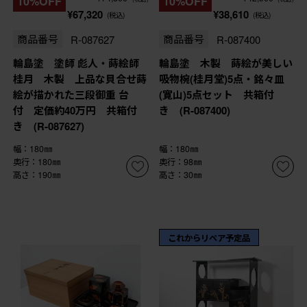
10%OFF
10%OFF
¥67,320
¥38,610
(税込)
(税込)
商品番号
R-087627
商品番号
R-087400
輪島塗 塗師 彪人・蒔絵師
輪島塗 木製 蒔絵が美しい
桂月 木製 上品な貝合せ蒔
吸物椀(桂月堂)5点・銘々皿
絵が描かれた三段御重 台
(寛山)5点セット 共箱付
付 定価約40万円 共箱付
き (R-087400)
き (R-087627)
幅：180㎜
幅：180㎜
奥行：180㎜
奥行：98㎜
高さ：190㎜
高さ：30㎜
これからリペア予定品