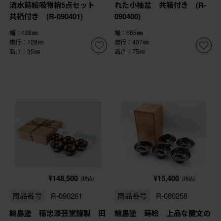
流水蒔絵吸物椀5点セット
れた小袖盆 共箱付き (R-
共箱付き (R-090401)
090400)
幅：128㎜
幅：665㎜
奥行：128㎜
奥行：407㎜
高さ：95㎜
高さ：75㎜
¥148,500
¥15,400
(税込)
(税込)
商品番号
R-090261
商品番号
R-090258
輪島塗 稲忠漆芸堂謹製 田
輪島塗 蒔絵 上品な蘭文の