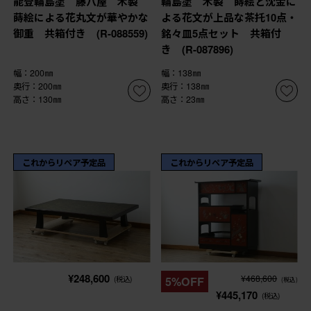
能登輪島塗 藤八屋 木製
輪島塗 木製 蒔絵と沈金に
蒔絵による花丸文が華やかな
よる花文が上品な茶托10点・
御重 共箱付き (R-088559)
銘々皿5点セット 共箱付
き (R-087896)
幅：200㎜
幅：138㎜
奥行：200㎜
奥行：138㎜
高さ：130㎜
高さ：23㎜
これからリペア予定品
これからリペア予定品
¥248,600
¥468,600
(税込)
5%OFF
(税込)
¥445,170
(税込)