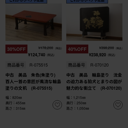
¥178,200
¥398,200
30%OFF
40%OFF
(税込)
(税込)
¥124,740
¥238,920
(税込)
(税込)
商品番号
R-075515
商品番号
R-070120
中古 美品 朱色(朱塗り)
中古 美品 輪島塗り 沈金
百人一首の意匠が風流な輪島
の迫力ある狛犬とまりの図が
塗りの文机 (R-075515)
魅力的な衝立て (R-070120)
幅：820㎜
幅：1,215㎜
奥行：455㎜
奥行：250㎜
高さ：315㎜
高さ：1,050㎜