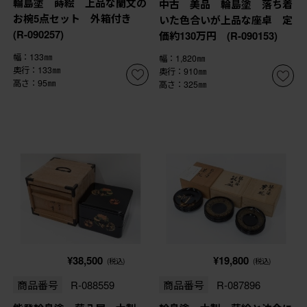
輪島塗 蒔絵 上品な蘭文の
中古 美品 輪島塗 落ち着
お椀5点セット 外箱付き
いた色合いが上品な座卓 定
(R-090257)
価約130万円 (R-090153)
幅：133㎜
幅：1,820㎜
奥行：133㎜
奥行：910㎜
高さ：95㎜
高さ：325㎜
¥38,500
¥19,800
(税込)
(税込)
商品番号
R-088559
商品番号
R-087896