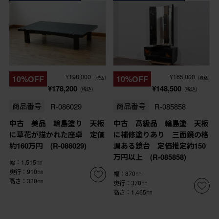
¥198,000
¥165,000
10%OFF
10%OFF
(税込)
(税込)
¥178,200
¥148,500
(税込)
(税込)
商品番号
R-086029
商品番号
R-085858
中古 美品 輪島塗り 天板
中古 高級品 輪島塗 天板
に草花が描かれた座卓 定価
に補修塗りあり 三面鏡の格
約160万円 (R-086029)
調ある鏡台 定価推定約150
万円以上 (R-085858)
幅：1,515㎜
奥行：910㎜
幅：870㎜
高さ：330㎜
奥行：370㎜
高さ：1,465㎜