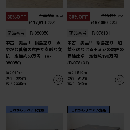
¥168,300
¥238,700
30%OFF
30%OFF
(税込)
(税込)
¥117,810
¥167,090
(税込)
(税込)
商品番号
R-080050
商品番号
R-078131
中古 美品!! 輪島塗り 淑
中古 美品!! 輪島塗り 紅
やかな菖蒲の意匠が素敵な文
葉を想わせるモミジの意匠の
机 定価約50万円 (R-
蒔絵座卓 定価約190万円
080050)
(R-078131)
幅：910㎜
幅：1,510㎜
奥行：395㎜
奥行：910㎜
高さ：335㎜
高さ：340㎜
これからリペア予定品
これからリペア予定品