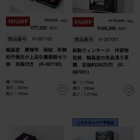
¥85,800
¥178,200
10%OFF
5%OFF
(税込)
(税込)
¥77,220
¥169,290
(税込)
(税込)
商品番号
R-087193
商品番号
R-087051
輪島塗 慶塚作 蒔絵 折鶴
和製ヴィンテージ 作家物
松竹梅文が上品な屠蘇器七ツ
在銘 輪島塗の気品漂う茶
揃 共箱付き (R-087193)
棚 定価約250万円 (R-
087051)
幅：560㎜
幅：1,170㎜
奥行：360㎜
奥行：385㎜
高さ：100㎜
高さ：1,270㎜
これからリペア予定品