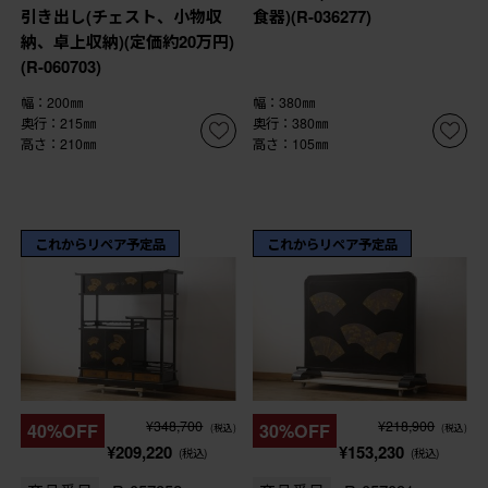
引き出し(チェスト、小物収
食器)(R-036277)
納、卓上収納)(定価約20万円)
(R-060703)
幅：200㎜
幅：380㎜
奥行：215㎜
奥行：380㎜
高さ：210㎜
高さ：105㎜
これからリペア予定品
これからリペア予定品
¥348,700
¥218,900
40%OFF
30%OFF
(税込)
(税込)
¥209,220
¥153,230
(税込)
(税込)