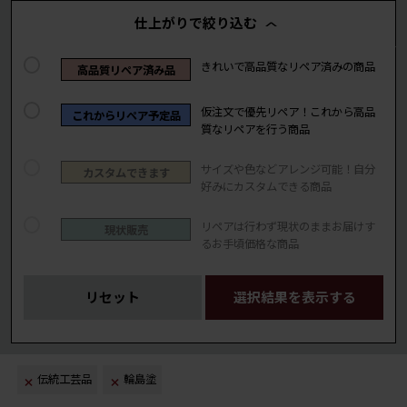
仕上がりで絞り込む
きれいで高品質なリペア済みの商品
高品質リペア済み品
仮注文で優先リペア！これから高品
これからリペア予定品
質なリペアを行う商品
サイズや色などアレンジ可能！自分
カスタムできます
好みにカスタムできる商品
リペアは行わず現状のままお届けす
現状販売
るお手頃価格な商品
リセット
選択結果を表示する
伝統工芸品
輪島塗