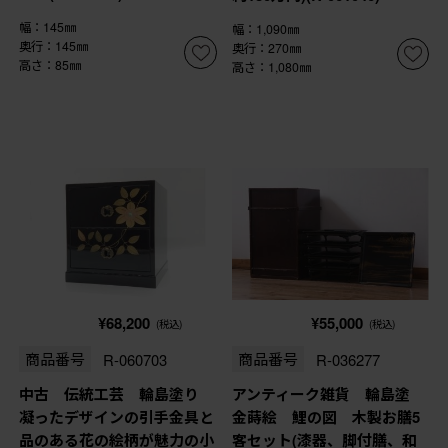
幅：145㎜
幅：1,090㎜
奥行：145㎜
奥行：270㎜
高さ：85㎜
高さ：1,080㎜
¥68,200
¥55,000
(税込)
(税込)
商品番号
R-060703
商品番号
R-036277
中古 伝統工芸 輪島塗り
アンティーク雑貨 輪島塗
凝ったデザインの引手金具と
金蒔絵 鯉の図 木製お膳5
品のある花の絵柄が魅力の小
客セット(漆器、脚付膳、和