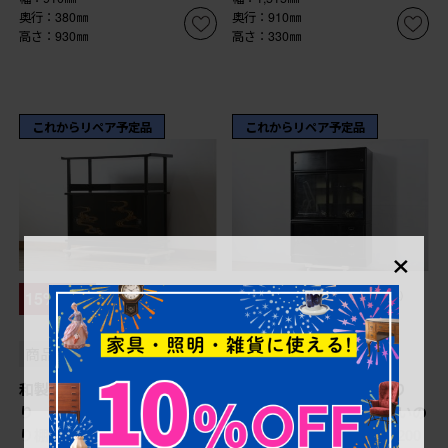
奥行：380㎜
奥行：910㎜
高さ：930㎜
高さ：330㎜
これからリペア予定品
これからリペア予定品
×
¥601,700
¥198,000
15%OFF
(税込)
(税込)
¥168,300
(税込)
商品番号
R-082772
商品番号
R-082276
和製ヴィンテージ 輪島塗
中古 超美品!! 輪島塗り
り 花筏蒔絵入りの美しい飾
黒漆塗り 鮮やかな色合いの
り棚 定価推定約150万円
蒔絵入り茶箪笥 定価約200