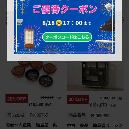
(R-082772)
万円 (R-082276)
幅：910㎜
幅：1,065㎜
奥行：380㎜
奥行：400㎜
高さ：820㎜
高さ：1,520㎜
これからリペア予定品
¥13,200
¥188,100
20%OFF
30%OFF
(税込)
(税込)
¥10,560
¥131,670
(税込)
(税込)
商品番号
R-080765
商品番号
R-080282
明治〜大正期 輪島塗 蒔
中古 美品 輪島塗り シン