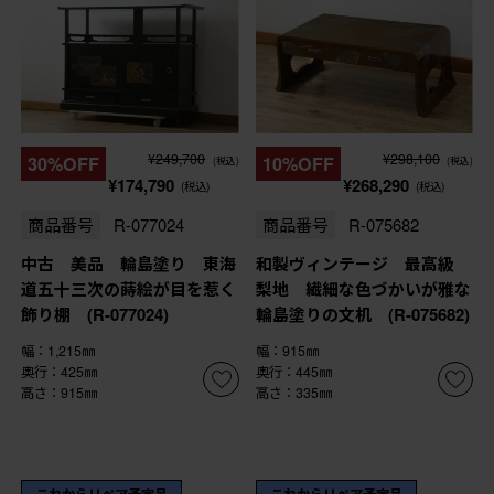
¥249,700
¥298,100
30%OFF
10%OFF
(税込)
(税込)
¥174,790
¥268,290
(税込)
(税込)
商品番号
R-077024
商品番号
R-075682
中古 美品 輪島塗り 東海
和製ヴィンテージ 最高級
道五十三次の蒔絵が目を惹く
梨地 繊細な色づかいが雅な
飾り棚 (R-077024)
輪島塗りの文机 (R-075682)
幅：1,215㎜
幅：915㎜
奥行：425㎜
奥行：445㎜
高さ：915㎜
高さ：335㎜
これからリペア予定品
これからリペア予定品