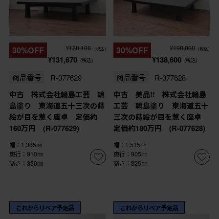
¥188,100
¥198,000
30%OFF
30%OFF
(税込)
(税込)
¥131,670
¥138,600
(税込)
(税込)
商品番号
R-077629
商品番号
R-077628
中古 株式会社輪島工芸 輪
中古 美品!! 株式会社輪島
島塗り 東海道五十三次の蒔
工芸 輪島塗り 東海道五十
絵が目を惹く座卓 定価約
三次の蒔絵が目を惹く座卓
160万円 (R-077629)
定価約180万円 (R-077628)
幅：1,365㎜
幅：1,515㎜
奥行：910㎜
奥行：905㎜
高さ：330㎜
高さ：325㎜
これからリペア予定品
これからリペア予定品