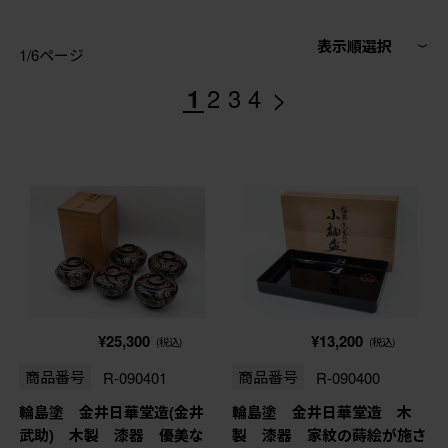
表示順選択
1/6ページ
>
1
2
3
4
¥25,300
¥13,200
(税込)
(税込)
商品番号
R-090401
商品番号
R-090400
輪島塗 金井日華堂造(金井
輪島塗 金井日華堂造 木
武助) 木製 漆器 優美な
製 漆器 家紋の蒔絵が施さ