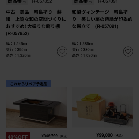
商品番号
R-057852
商品番号
R-057091
中古 美品 輪島塗り 蒔
和製ヴィンテージ 輪島塗
絵 上質な和の空間づくりに
り 美しい扇の蒔絵が印象的
おすすめ! 大振りな飾り棚
な衝立て (R-057091)
(R-057852)
幅：1,245㎜
幅：1,385㎜
奥行：395㎜
奥行：380㎜
高さ：1,320㎜
高さ：1,030㎜
これからリペア予定品
¥99,000
¥348,700
(税込)
40%OFF
(税込)