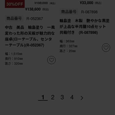
¥33,000
¥198,000
(税込)
30%OFF
(税込)
¥138,600
(税込)
商品番号
R-087898
商品番号
R-052367
輪島塗 木製 艶やかな黒塗
が上品な半月膳10点セット
中古 美品 輪島塗り 一風
共箱付き (R-087898)
変わった形の天板が魅力的な
座卓(ローテーブル、センタ
幅：363㎜
ーテーブル)(R-052367)
奥行：327㎜
高さ：20㎜
幅：1,515㎜
奥行：910㎜
高さ：320㎜
>
1
2
3
4