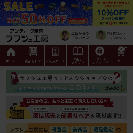
0
WEB
ログイン
ホーム
商品を探す
ご利用ガイド
カート
マガジン
マイページ