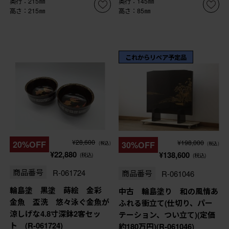
奥行：215㎜
奥行：145㎜
高さ：215㎜
高さ：85㎜
これからリペア予定品
¥28,600
¥198,000
20%OFF
30%OFF
(税込)
(税込)
¥22,880
¥138,600
(税込)
(税込)
商品番号
R-061724
商品番号
R-061046
輪島塗 黒塗 蒔絵 金彩
中古 輪島塗り 和の風情あ
金魚 盃洗 悠々泳ぐ金魚が
ふれる衝立て(仕切り、パー
涼しげな4.8寸深鉢2客セッ
テーション、つい立て)(定価
ト (R-061724)
約180万円)(R-061046)