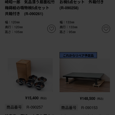
崎昭一郎 気品漂う扇面松竹
お椀5点セット 外箱付き
梅蒔絵の吸物椀5点セット
(R-090258)
共箱付き (R-090261)
幅：120㎜
幅：133㎜
奥行：120㎜
奥行：133㎜
高さ：105㎜
高さ：95㎜
これからリペア予定品
¥15,400
¥148,500
(税込)
(税込)
商品番号
R-090257
商品番号
R-090153