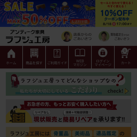
0
WEB
ログイン
ホーム
商品を探す
ご利用ガイド
カート
マガジン
マイページ