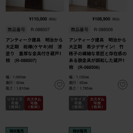
¥110,000
¥108,900
(税込)
(税込)
商品番号
R-088507
商品番号
R-088506
アンティーク建具 明治から
アンティーク建具 明治から
大正期 総欅(ケヤキ)材 漆
大正期 希少デザイン! 竹
塗り 重厚な金具付き蔵戸1
格子の繊細な意匠と存在感の
枚 (R-088507)
ある鉄金具が調和した蔵戸1
枚 (R-088506)
幅：1,060㎜
幅：1,150㎜
奥行：60㎜
奥行：65㎜
高さ：1,810㎜
高さ：1,785㎜
現状販売
現状販売