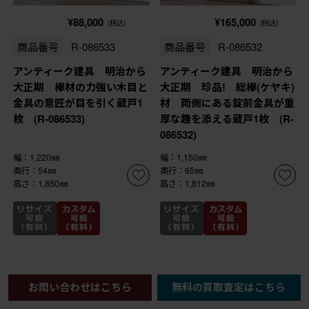
¥88,000
¥165,000
(税込)
(税込)
商品番号
R-086533
商品番号
R-086532
アンティーク建具 明治から
アンティーク建具 明治から
大正期 欅材の力強い木目と
大正期 珍品! 総欅(ケヤキ)
金具の意匠が目を引く蔵戸1
材 両側にある錠前金具が重
枚 (R-086533)
厚な趣を添える蔵戸1枚 (R-
086532)
幅：1,220㎜
幅：1,150㎜
奥行：54㎜
奥行：65㎜
高さ：1,850㎜
高さ：1,812㎜
現状販売
現状販売
お問い合わせはこちら
無料の買取査定はこちら