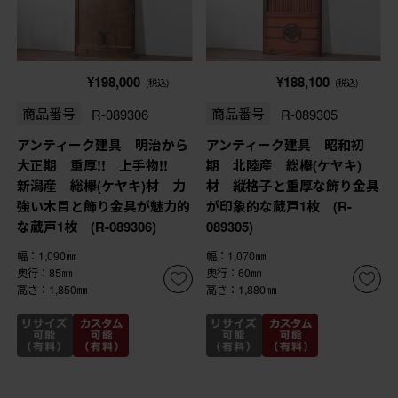
¥198,000
¥188,100
(税込)
(税込)
商品番号
R-089306
商品番号
R-089305
アンティーク建具 明治から
アンティーク建具 昭和初
大正期 重厚!! 上手物!!
期 北陸産 総欅(ケヤキ)
新潟産 総欅(ケヤキ)材 力
材 縦格子と重厚な飾り金具
強い木目と飾り金具が魅力的
が印象的な蔵戸1枚 (R-
な蔵戸1枚 (R-089306)
089305)
幅：1,090㎜
幅：1,070㎜
奥行：85㎜
奥行：60㎜
高さ：1,850㎜
高さ：1,880㎜