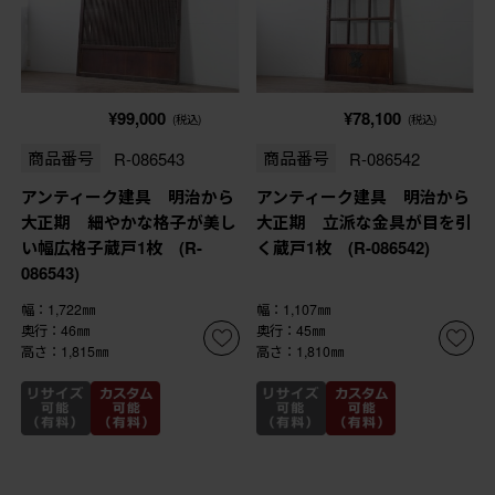
¥99,000
¥78,100
(税込)
(税込)
商品番号
R-086543
商品番号
R-086542
アンティーク建具 明治から
アンティーク建具 明治から
大正期 細やかな格子が美し
大正期 立派な金具が目を引
い幅広格子蔵戸1枚 (R-
く蔵戸1枚 (R-086542)
086543)
幅：1,722㎜
幅：1,107㎜
奥行：46㎜
奥行：45㎜
高さ：1,815㎜
高さ：1,810㎜