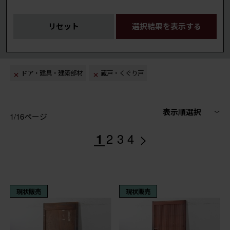
リセット
選択結果を表示する
ドア・建具・建築部材
蔵戸・くぐり戸
表示順選択
1/16ページ
>
1
2
3
4
現状販売
現状販売