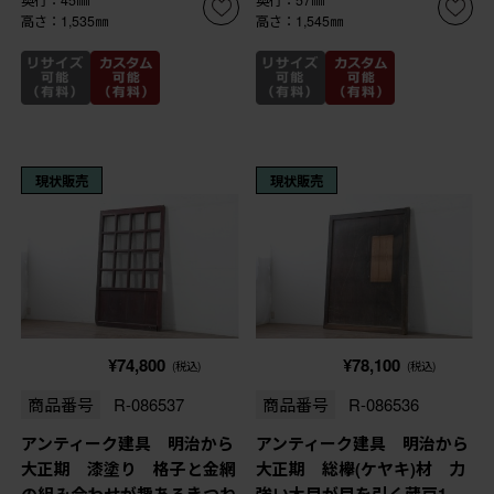
奥行：45㎜
奥行：57㎜
高さ：1,535㎜
高さ：1,545㎜
現状販売
現状販売
¥74,800
¥78,100
(税込)
(税込)
商品番号
R-086537
商品番号
R-086536
アンティーク建具 明治から
アンティーク建具 明治から
大正期 漆塗り 格子と金網
大正期 総欅(ケヤキ)材 力
の組み合わせが趣あるきつね
強い木目が目を引く蔵戸1