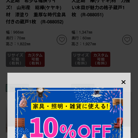
大正期 希少な幅狭サイ
大正期 欅(ケヤキ)材 力強
ズ! 山形産 総欅(ケヤキ)
い木目が魅力の格子蔵戸1
材 漆塗り 重厚な時代金具
枚 (R-088051)
付きの蔵戸1枚 (R-088052)
幅：966㎜
幅：1,347㎜
奥行：70㎜
奥行：60㎜
高さ：1,822㎜
高さ：1,927㎜
×
現状販売
現状販売