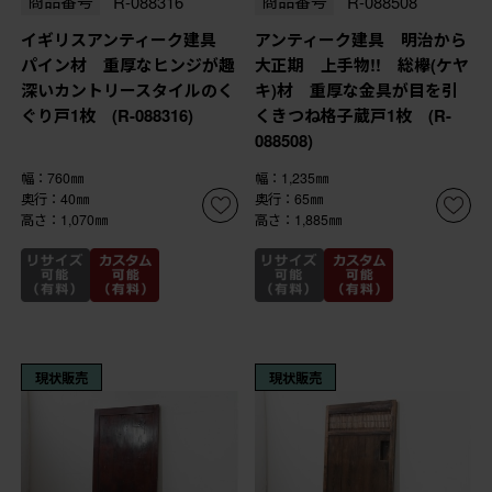
商品番号
R-088316
商品番号
R-088508
イギリスアンティーク建具
アンティーク建具 明治から
パイン材 重厚なヒンジが趣
大正期 上手物!! 総欅(ケヤ
深いカントリースタイルのく
キ)材 重厚な金具が目を引
ぐり戸1枚 (R-088316)
くきつね格子蔵戸1枚 (R-
088508)
幅：760㎜
幅：1,235㎜
奥行：40㎜
奥行：65㎜
高さ：1,070㎜
高さ：1,885㎜
現状販売
現状販売