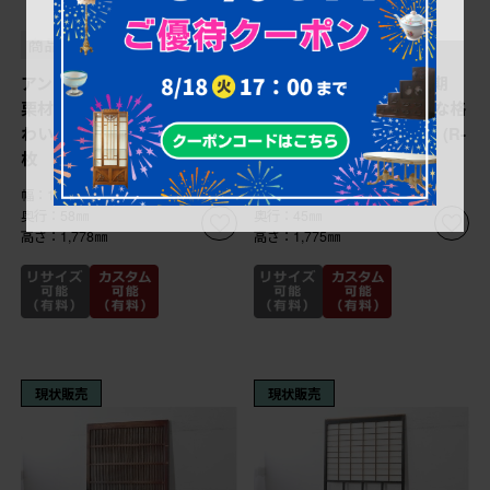
¥50,600
¥69,300
(税込)
(税込)
商品番号
R-088003
商品番号
R-088002
アンティーク建具 明治期
アンティーク建具 明治期
栗材 深みのある色合いと味
栗材 重厚な金具と繊細な格
わい深い金具が魅力の蔵戸1
子が趣深い格子蔵戸1枚 (R-
枚 (R-088003)
088002)
幅：1,164㎜
幅：1,162㎜
奥行：58㎜
奥行：45㎜
高さ：1,778㎜
高さ：1,775㎜
現状販売
現状販売