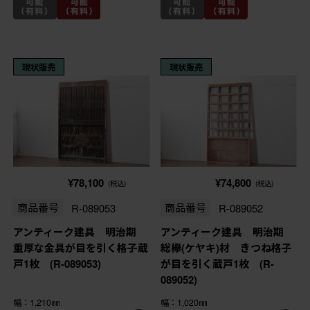
現状販売
現状販売
¥78,100
¥74,800
(税込)
(税込)
商品番号
R-089053
商品番号
R-089052
アンティーク建具 明治期
アンティーク建具 明治期
重厚な金具が目を引く格子蔵
総欅(ケヤキ)材 きつね格子
戸1枚 (R-089053)
が目を引く蔵戸1枚 (R-
089052)
幅：1,210㎜
幅：1,020㎜