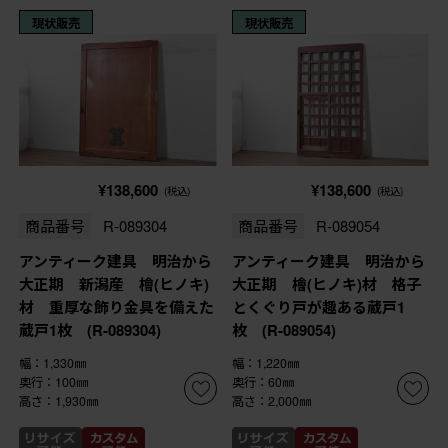
現状販売
現状販売
¥138,600
¥138,600
(税込)
(税込)
商品番号
R-089304
商品番号
R-089054
アンティーク建具 明治から
アンティーク建具 明治から
大正期 新潟産 檜(ヒノキ)
大正期 檜(ヒノキ)材 格子
材 重厚な飾り金具を備えた
とくぐり戸が趣ある蔵戸1
蔵戸1枚 (R-089304)
枚 (R-089054)
幅：1,330㎜
幅：1,220㎜
奥行：100㎜
奥行：60㎜
高さ：1,930㎜
高さ：2,000㎜