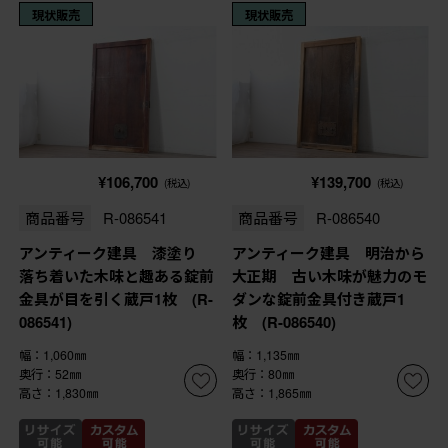
現状販売
現状販売
¥106,700
¥139,700
(税込)
(税込)
商品番号
R-086541
商品番号
R-086540
アンティーク建具 漆塗り
アンティーク建具 明治から
落ち着いた木味と趣ある錠前
大正期 古い木味が魅力のモ
金具が目を引く蔵戸1枚 (R-
ダンな錠前金具付き蔵戸1
086541)
枚 (R-086540)
幅：1,060㎜
幅：1,135㎜
奥行：52㎜
奥行：80㎜
高さ：1,830㎜
高さ：1,865㎜