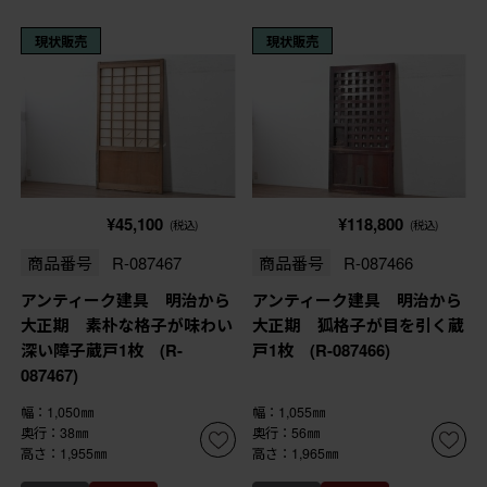
現状販売
現状販売
¥45,100
¥118,800
(税込)
(税込)
商品番号
R-087467
商品番号
R-087466
アンティーク建具 明治から
アンティーク建具 明治から
大正期 素朴な格子が味わい
大正期 狐格子が目を引く蔵
深い障子蔵戸1枚 (R-
戸1枚 (R-087466)
087467)
幅：1,050㎜
幅：1,055㎜
奥行：38㎜
奥行：56㎜
高さ：1,955㎜
高さ：1,965㎜