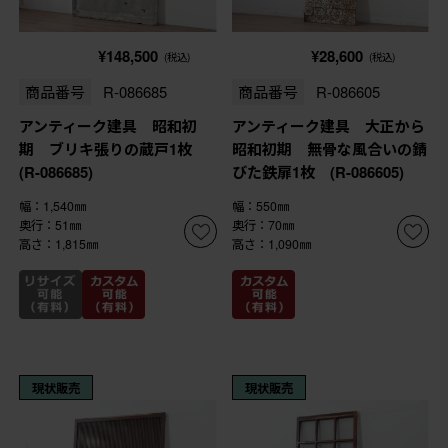
¥148,500
¥28,600
(税込)
(税込)
商品番号
R-086685
商品番号
R-086605
アンティーク建具 昭和初
アンティーク建具 大正から
期 ブリキ張りの蔵戸1枚
昭和初期 無骨な風合いの錆
(R-086685)
びた鉄扉1枚 (R-086605)
幅：1,540㎜
幅：550㎜
奥行：51㎜
奥行：70㎜
高さ：1,815㎜
高さ：1,090㎜
現状販売
現状販売