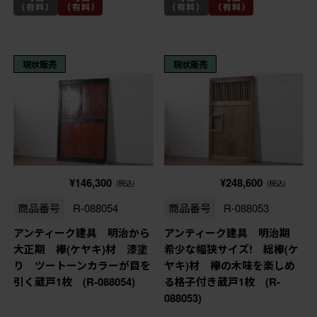
現状販売
現状販売
¥146,300
¥248,600
(税込)
(税込)
商品番号
R-088054
商品番号
R-088053
アンティーク建具 明治から
アンティーク建具 明治期
大正期 欅(ケヤキ)材 漆塗
希少な幅狭サイズ! 総欅(ケ
り ツートーンカラーが目を
ヤキ)材 欅の木味を楽しめ
引く蔵戸1枚 (R-088054)
る格子付き蔵戸1枚 (R-
088053)