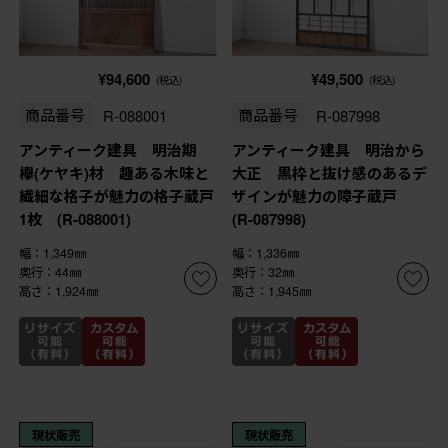
¥94,600
¥49,500
(税込)
(税込)
商品番号
R-088001
商品番号
R-087998
アンティーク建具 明治期
アンティーク建具 明治から
欅(ケヤキ)材 趣ある木味と
大正 黒枠と抜け感のあるデ
繊細な格子が魅力の格子蔵戸
ザインが魅力の障子蔵戸
1枚 (R-088001)
(R-087998)
幅：1,349㎜
幅：1,336㎜
奥行：44㎜
奥行：32㎜
高さ：1,924㎜
高さ：1,945㎜
現状販売
現状販売