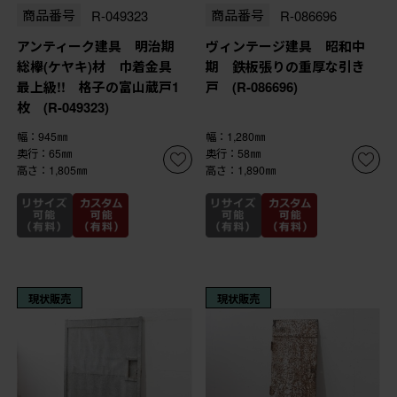
商品番号
R-049323
商品番号
R-086696
アンティーク建具 明治期
ヴィンテージ建具 昭和中
総欅(ケヤキ)材 巾着金具
期 鉄板張りの重厚な引き
最上級!! 格子の富山蔵戸1
戸 (R-086696)
枚 (R-049323)
幅：945㎜
幅：1,280㎜
奥行：65㎜
奥行：58㎜
高さ：1,805㎜
高さ：1,890㎜
現状販売
現状販売