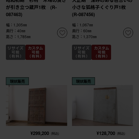
昭和初期 杉材 木味の良さ
大正期 深みのある色合いの
が引き立つ蔵戸1枚 (R-
小さな狐格子くぐり戸1枚
087463)
(R-087456)
幅：1,305㎜
幅：1,067㎜
奥行：40㎜
奥行：60㎜
高さ：1,785㎜
高さ：1,370㎜
現状販売
現状販売
¥299,200
¥128,700
(税込)
(税込)