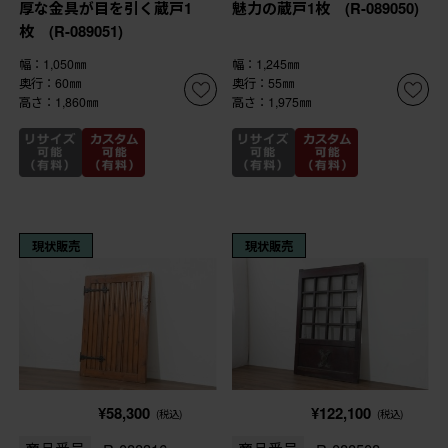
厚な金具が目を引く蔵戸1
魅力の蔵戸1枚 (R-089050)
枚 (R-089051)
幅：1,050㎜
幅：1,245㎜
奥行：60㎜
奥行：55㎜
高さ：1,860㎜
高さ：1,975㎜
現状販売
現状販売
¥58,300
¥122,100
(税込)
(税込)