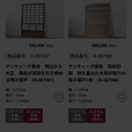
¥59,400
¥88,000
(税込)
(税込)
商品番号
R-087997
商品番号
R-087996
アンティーク建具 明治から
アンティーク建具 昭和初
大正 黒枠が空間を引き締め
期 時を重ねた木味が魅力の
る障子蔵戸 (R-087997)
格子蔵戸1枚 (R-087996)
幅：1,272㎜
幅：1,464㎜
奥行：48㎜
奥行：55㎜
高さ：1,763㎜
高さ：1,900㎜