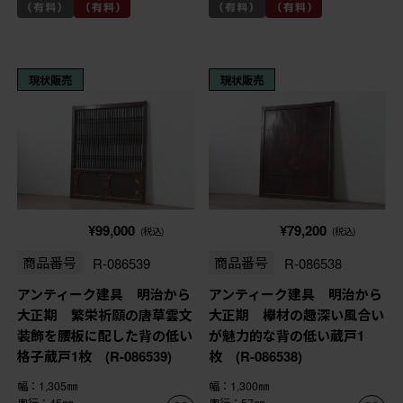
現状販売
現状販売
¥99,000
¥79,200
(税込)
(税込)
商品番号
R-086539
商品番号
R-086538
アンティーク建具 明治から
アンティーク建具 明治から
大正期 繁栄祈願の唐草雲文
大正期 欅材の趣深い風合い
装飾を腰板に配した背の低い
が魅力的な背の低い蔵戸1
格子蔵戸1枚 (R-086539)
枚 (R-086538)
幅：1,305㎜
幅：1,300㎜