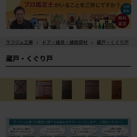
ラフジュ工房
>
ドア・建具・建築部材
>
蔵戸・くぐり戸
蔵戸・くぐり戸