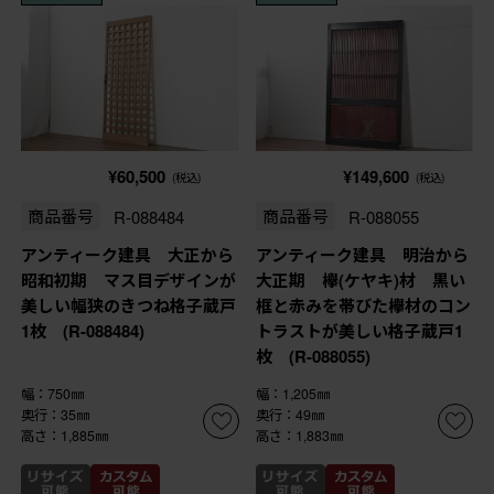
¥60,500
¥149,600
(税込)
(税込)
商品番号
R-088484
商品番号
R-088055
アンティーク建具 大正から
アンティーク建具 明治から
昭和初期 マス目デザインが
大正期 欅(ケヤキ)材 黒い
美しい幅狭のきつね格子蔵戸
框と赤みを帯びた欅材のコン
1枚 (R-088484)
トラストが美しい格子蔵戸1
枚 (R-088055)
幅：750㎜
幅：1,205㎜
奥行：35㎜
奥行：49㎜
高さ：1,885㎜
高さ：1,883㎜