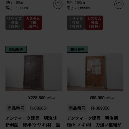
奥行：60㎜
奥行：50㎜
高さ：1,930㎜
高さ：1,855㎜
現状販売
現状販売
¥228,800
¥88,000
(税込)
(税込)
商品番号
R-089051
商品番号
R-089050
アンティーク建具 明治期
アンティーク建具 明治期
新潟産 総欅(ケヤキ)材 重
檜(ヒノキ)材 力強い框組が