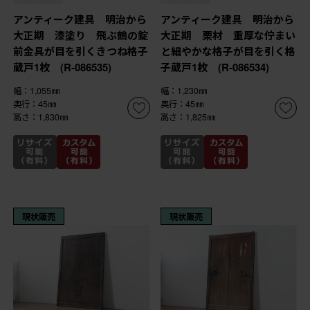
アンティーク建具 明治から
アンティーク建具 明治から
大正期 漆塗り 飛ぶ鶴の錠
大正期 栗材 重厚な佇まい
前金具が目を引くきつね格子
と細やかな格子が目を引く格
蔵戸1枚 (R-086535)
子蔵戸1枚 (R-086534)
幅：1,055㎜
幅：1,230㎜
奥行：45㎜
奥行：45㎜
高さ：1,830㎜
高さ：1,825㎜
現状販売
現状販売