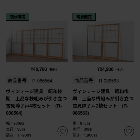
現状販売
現状販売
¥40,700
¥24,200
(税込)
(税込)
商品番号
R-086564
商品番号
R-086563
ヴィンテージ建具 昭和後
ヴィンテージ建具 昭和後
期 上品な桟組みが引き立つ
期 上品な桟組みが引き立つ
雪見障子戸4枚セット (R-
雪見障子戸2枚セット (R-
086564)
086563)
幅：900㎜
幅：875㎜
奥行：30㎜
奥行：30㎜
高さ：1,790㎜
高さ：1,800㎜