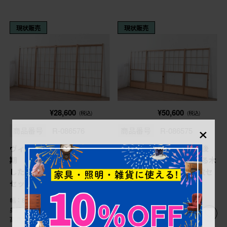
現状販売
現状販売
¥28,600
¥50,600
(税込)
(税込)
×
商品番号
R-086576
商品番号
R-086575
ヴィンテージ建具 昭和後
ヴィンテージ建具 昭和後
期 明るい木色とすっきりと
期 秋田杉 温かみのある木
した格子が魅力の障子戸4枚
味が魅力の雪見障子戸4枚セ
セット (R-086576)
ット (R-086575)
幅：875㎜
幅：900㎜
奥行：35㎜
奥行：30㎜
高さ：1,810㎜
高さ：1,795㎜