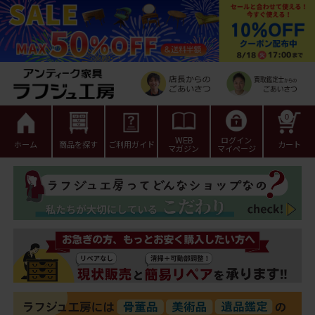
0
WEB
ログイン
ホーム
商品を探す
ご利用ガイド
カート
マガジン
マイページ