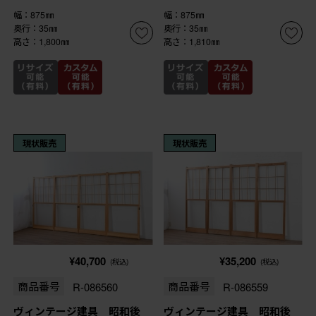
幅：875㎜
幅：875㎜
奥行：35㎜
奥行：35㎜
高さ：1,800㎜
高さ：1,810㎜
現状販売
現状販売
¥40,700
¥35,200
(税込)
(税込)
商品番号
R-086560
商品番号
R-086559
ヴィンテージ建具 昭和後
ヴィンテージ建具 昭和後