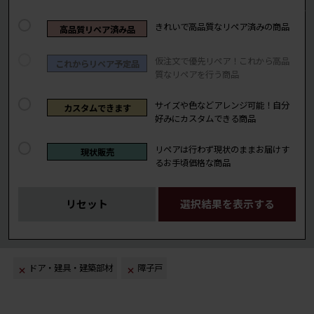
きれいで高品質なリペア済みの商品
高品質リペア済み品
仮注文で優先リペア！これから高品
これからリペア予定品
質なリペアを行う商品
サイズや色などアレンジ可能！自分
カスタムできます
好みにカスタムできる商品
リペアは行わず現状のままお届けす
現状販売
るお手頃価格な商品
リセット
選択結果を表示する
ドア・建具・建築部材
障子戸