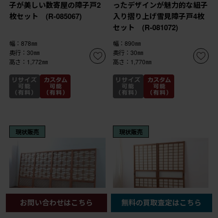
子が美しい数寄屋の障子戸2
ったデザインが魅力的な組子
枚セット (R-085067)
入り摺り上げ雪見障子戸4枚
セット (R-081072)
幅：878㎜
幅：890㎜
奥行：30㎜
奥行：30㎜
高さ：1,772㎜
高さ：1,770㎜
現状販売
現状販売
お問い合わせはこちら
無料の買取査定はこちら
¥313,500
¥36,300
(税込)
(税込)