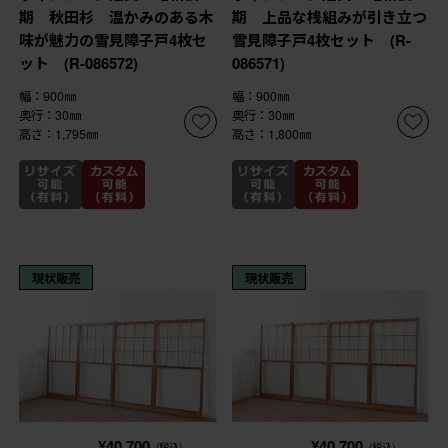
期 秋田杉 温かみのある木
期 上品な桟組みが引き立つ
味が魅力の雪見障子戸4枚セ
雪見障子戸4枚セット (R-
ット (R-086572)
086571)
幅：900㎜
幅：900㎜
奥行：30㎜
奥行：30㎜
高さ：1,795㎜
高さ：1,800㎜
現状販売
現状販売
¥40,700
¥40,700
(税込)
(税込)