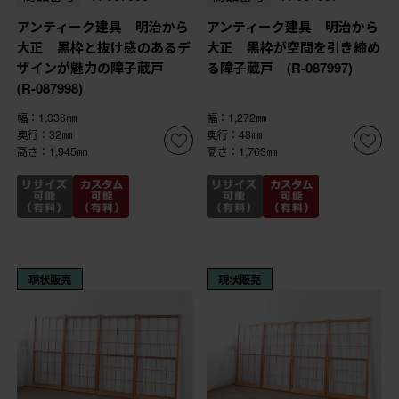
アンティーク建具 明治から
アンティーク建具 明治から
大正 黒枠と抜け感のあるデ
大正 黒枠が空間を引き締め
ザインが魅力の障子蔵戸
る障子蔵戸 (R-087997)
(R-087998)
幅：1,336㎜
幅：1,272㎜
奥行：32㎜
奥行：48㎜
高さ：1,945㎜
高さ：1,763㎜
現状販売
現状販売