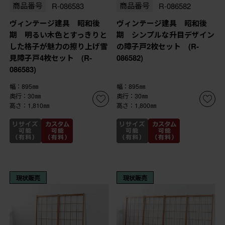
商品番号
R-086583
商品番号
R-086582
ヴィンテージ建具 昭和後
ヴィンテージ建具 昭和後
期 明るい木色とすっきりと
期 シンプルな升目デザイン
した格子が魅力の擦り上げ雪
の障子戸2枚セット (R-
見障子戸4枚セット (R-
086582)
086583)
幅：895㎜
幅：895㎜
奥行：30㎜
奥行：30㎜
高さ：1,810㎜
高さ：1,800㎜
現状販売
現状販売