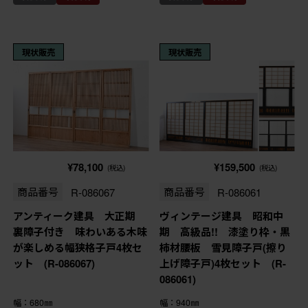
現状販売
現状販売
¥78,100
¥159,500
(税込)
(税込)
商品番号
R-086067
商品番号
R-086061
アンティーク建具 大正期
ヴィンテージ建具 昭和中
裏障子付き 味わいある木味
期 高級品!! 漆塗り枠・黒
が楽しめる幅狭格子戸4枚セ
柿材腰板 雪見障子戸(擦り
ット (R-086067)
上げ障子戸)4枚セット (R-
086061)
幅：680㎜
幅：940㎜