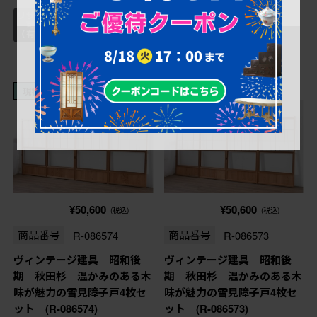
現状販売
現状販売
¥50,600
¥50,600
(税込)
(税込)
商品番号
R-086574
商品番号
R-086573
ヴィンテージ建具 昭和後
ヴィンテージ建具 昭和後
期 秋田杉 温かみのある木
期 秋田杉 温かみのある木
味が魅力の雪見障子戸4枚セ
味が魅力の雪見障子戸4枚セ
ット (R-086574)
ット (R-086573)