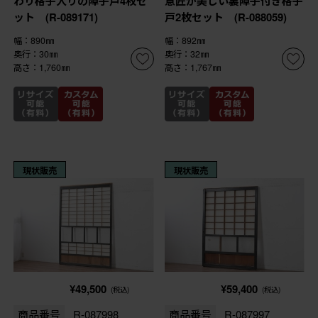
わり格子入りの障子戸4枚セ
意匠が美しい裏障子付き格子
ット (R-089171)
戸2枚セット (R-088059)
幅：890㎜
幅：892㎜
奥行：30㎜
奥行：32㎜
高さ：1,760㎜
高さ：1,767㎜
現状販売
現状販売
¥49,500
¥59,400
(税込)
(税込)
商品番号
R-087998
商品番号
R-087997