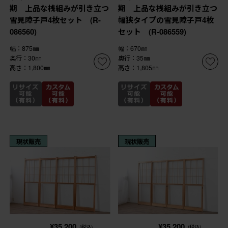
期 上品な桟組みが引き立つ
期 上品な桟組みが引き立つ
雪見障子戸4枚セット (R-
幅狭タイプの雪見障子戸4枚
086560)
セット (R-086559)
幅：875㎜
幅：670㎜
奥行：30㎜
奥行：35㎜
高さ：1,800㎜
高さ：1,805㎜
現状販売
現状販売
¥35,200
¥35,200
(税込)
(税込)