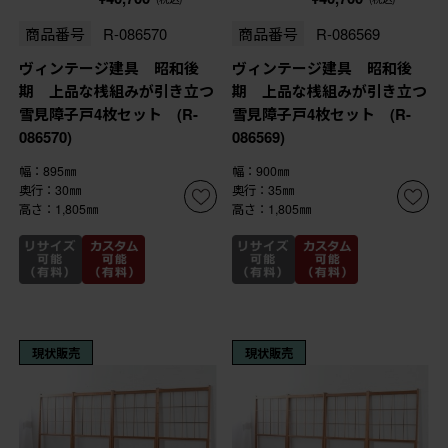
商品番号
R-086570
商品番号
R-086569
ヴィンテージ建具 昭和後
ヴィンテージ建具 昭和後
期 上品な桟組みが引き立つ
期 上品な桟組みが引き立つ
雪見障子戸4枚セット (R-
雪見障子戸4枚セット (R-
086570)
086569)
幅：895㎜
幅：900㎜
奥行：30㎜
奥行：35㎜
高さ：1,805㎜
高さ：1,805㎜
現状販売
現状販売