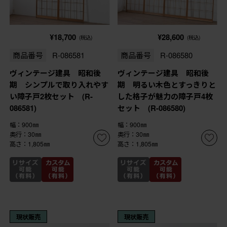
¥18,700
¥28,600
(税込)
(税込)
商品番号
R-086581
商品番号
R-086580
ヴィンテージ建具 昭和後
ヴィンテージ建具 昭和後
期 シンプルで取り入れやす
期 明るい木色とすっきりと
い障子戸2枚セット (R-
した格子が魅力の障子戸4枚
086581)
セット (R-086580)
幅：900㎜
幅：900㎜
奥行：30㎜
奥行：30㎜
高さ：1,805㎜
高さ：1,805㎜
現状販売
現状販売