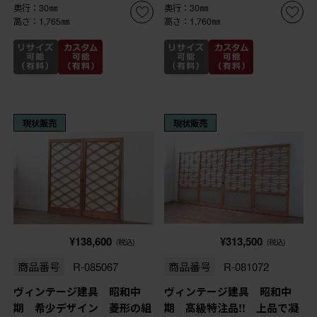
奥行：30㎜
奥行：30㎜
高さ：1,765㎜
高さ：1,760㎜
現状販売
現状販売
¥138,600
¥313,500
(税込)
(税込)
商品番号
R-085067
商品番号
R-081072
ヴィンテージ建具 昭和中
ヴィンテージ建具 昭和中
期 希少デザイン 菱形の組
期 高級特注品!! 上品で凝