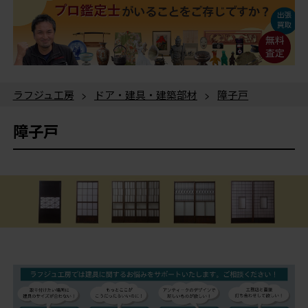
ラフジュ工房
>
ドア・建具・建築部材
>
障子戸
障子戸