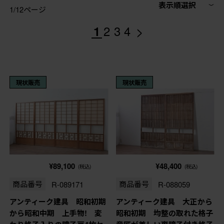
表示順選択
1/12ページ
>
1
2
3
4
現状販売
現状販売
¥89,100
¥48,400
(税込)
(税込)
商品番号
R-089171
商品番号
R-088059
アンティーク建具 昭和初期
アンティーク建具 大正から
から昭和中期 上手物! 変
昭和初期 均整の取れた格子