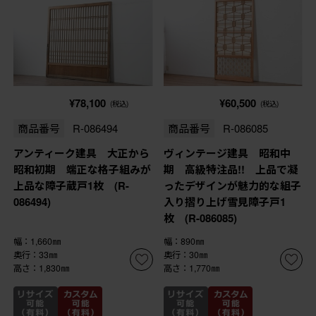
¥78,100
¥60,500
(税込)
(税込)
商品番号
R-086494
商品番号
R-086085
アンティーク建具 大正から
ヴィンテージ建具 昭和中
昭和初期 端正な格子組みが
期 高級特注品!! 上品で凝
上品な障子蔵戸1枚 (R-
ったデザインが魅力的な組子
086494)
入り摺り上げ雪見障子戸1
枚 (R-086085)
幅：1,660㎜
幅：890㎜
奥行：33㎜
奥行：30㎜
高さ：1,830㎜
高さ：1,770㎜