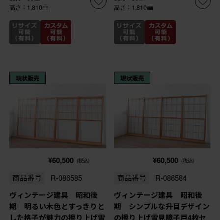
高さ：1,810㎜
高さ：1,810㎜
現状販売
現状販売
¥60,500
¥60,500
(税込)
(税込)
商品番号
R-086585
商品番号
R-086584
ヴィンテージ建具 昭和後
ヴィンテージ建具 昭和後
期 明るい木色とすっきりと
期 シンプルな升目デザイン
した格子が魅力の擦り上げ雪
の擦り上げ雪見障子戸4枚セ