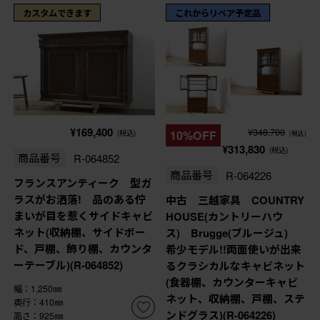
カスタムできます
これからリペア予定品
¥169,400
¥348,700
(税込)
10%OFF
(税込)
¥313,830
(税込)
商品番号
R-064852
商品番号
R-064226
フランスアンティーク 型ガ
ラスがお洒落! 品のある佇
中古 三越家具 COUNTRY
まいが目を惹くサイドキャビ
HOUSE(カントリーハウ
ネット(収納棚、サイドボー
ス) Brugge(ブルージュ)
ド、戸棚、飾り棚、カウンタ
希少モデル!!両面使いが出来
ーテーブル)(R-064852)
るクラシカルなキャビネット
(食器棚、カウンターキャビ
幅：1,250㎜
ネット、収納棚、戸棚、ステ
奥行：410㎜
ンドグラス)(R-064226)
高さ：925㎜