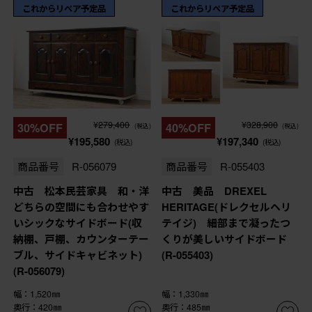
これからリペア予定品
これからリペア予定品
¥279,400
¥328,900
30%OFF
40%OFF
(税込)
(税込)
¥195,580
¥197,340
(税込)
(税込)
商品番号
R-056079
商品番号
R-055403
中古 松本民芸家具 和・洋
中古 美品 DREXEL
どちらの空間にも合わせやす
HERITAGE(ドレクセルヘリ
いシックなサイドボード(収
テイジ) 細部まで凝ったつ
納棚、戸棚、カウンターテー
くりが美しいサイドボード
ブル、サイドキャビネット)
(R-055403)
(R-056079)
幅：1,520㎜
幅：1,330㎜
奥行：420㎜
奥行：485㎜