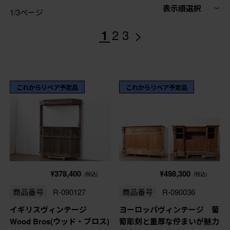
表示順選択
1/3ページ
>
1
2
3
これからリペア予定品
これからリペア予定品
¥378,400
¥498,300
(税込)
(税込)
商品番号
R-090127
商品番号
R-090036
イギリスヴィンテージ
ヨーロッパヴィンテージ 葡
Wood Bros(ウッド・ブロス)
萄彫刻と重厚な佇まいが魅力