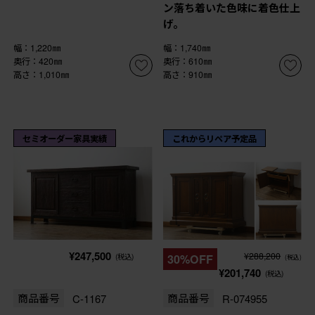
ン落ち着いた色味に着色仕上
げ。
幅：1,220㎜
幅：1,740㎜
奥行：420㎜
奥行：610㎜
高さ：1,010㎜
高さ：910㎜
セミオーダー家具実績
これからリペア予定品
¥247,500
¥288,200
(税込)
30%OFF
(税込)
¥201,740
(税込)
商品番号
C-1167
商品番号
R-074955