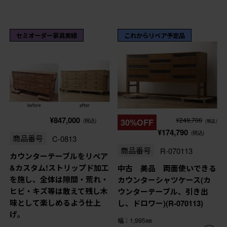
セミオーダー家具実績
これからリペア予定品
¥847,000
¥249,700
(税込)
30%OFF
(税込)
¥174,790
(税込)
商品番号
C-0813
商品番号
R-070113
カウンターテーブルをリペア
&カスタム!ストリップド加工
中古 美品 両面使いできる
を施し、全体は隙間・荒れ・
カウンターシャツケース(カ
ヒビ・キズ等は敢えて残し木
ウンターテーブル、引き出
味として楽しめるよう仕上
し、ドロワー)(R-070113)
げ。
幅：1,995㎜