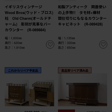
イギリスヴィンテージ
和製アンティーク 両面使い
Wood Bros(ウッド・ブロス)
の上手物!! タモ材×欅材
社 Old Charm(オールドチ
間仕切りにもなるカウンター
ャーム) 彫刻が見事なバー
キャビネット (R-089428)
カウンター (R-089884)
幅：1,600㎜
幅：1,135㎜
奥行：420㎜
奥行：330㎜
高さ：1,910㎜
高さ：650㎜
これからリペア予定品
高品質リペア済み品