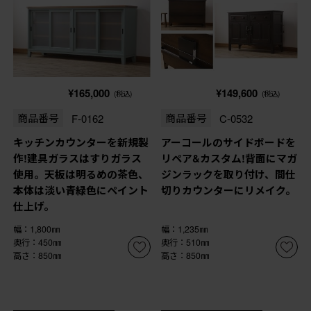
¥165,000
¥149,600
(税込)
(税込)
商品番号
F-0162
商品番号
C-0532
キッチンカウンターを新規製
アーコールのサイドボードを
作!建具ガラスはすりガラス
リペア&カスタム!背面にマガ
使用。天板は明るめの茶色、
ジンラックを取り付け、間仕
本体は淡い青緑色にペイント
切りカウンターにリメイク。
仕上げ。
幅：1,800㎜
幅：1,235㎜
奥行：450㎜
奥行：510㎜
高さ：850㎜
高さ：850㎜