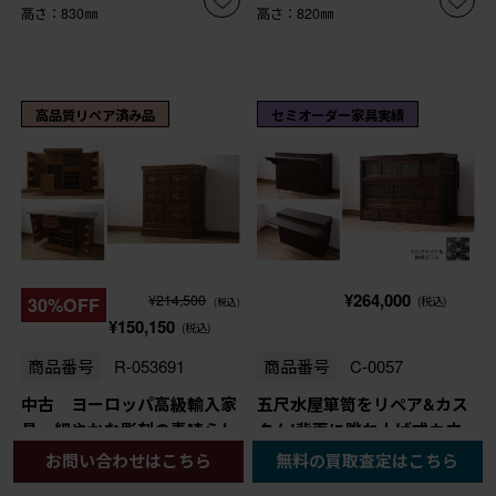
高さ：830㎜
高さ：820㎜
高品質リペア済み品
セミオーダー家具実績
¥264,000
¥214,500
30%OFF
(税込)
(税込)
¥150,150
(税込)
商品番号
R-053691
商品番号
C-0057
中古 ヨーロッパ高級輸入家
五尺水屋箪笥をリペア&カス
具 細やかな彫刻の素晴らし
タム!背面に跳ね上げ式カウ
いサーバー (R-053691)
ンターを取り付け。倹飩式扉
お問い合わせはこちら
無料の買取査定はこちら
を右開き戸へ変更。建具は麻