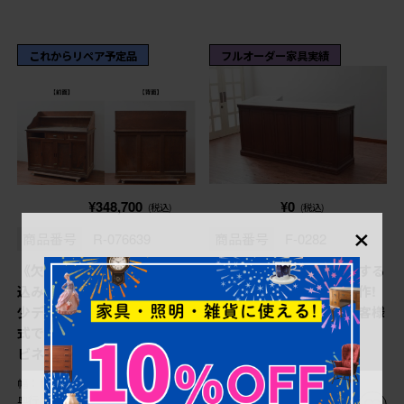
これからリペア予定品
フルオーダー家具実績
¥348,700
¥0
(税込)
(税込)
×
商品番号
R-076639
商品番号
F-0282
《欠損した引き出しの製作費
軽井沢カフェ物件で使用する
込み》和製アンティーク 希
レジカウンターを新規製作!
少デザイン!! ナラ材 対面
全体のデザインや色もお客様
式でも使えるカウンターキャ
のご希望通りに。
ビネット (R-076639)
幅：1,365㎜
幅：2,100㎜
奥行：700㎜
奥行：680㎜