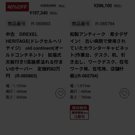
¥298,100
¥328,900
40%OFF
(税込)
(税込)
¥197,340
(税込)
商品番号
R-065863
商品番号
R-065794
中古 DREXEL
和製アンティーク 希少デザ
HERITAGE(ドレクセルヘリ
イン! 古い病院で使用され
テイジ) old continent(オー
ていたカウンターキャビネッ
ルドコンチネント) 拡張式
ト(作業台、デスク、机、引
天板付き!!高級感溢れる佇ま
き出し、ワークデスク、在宅
いのサーバー 定価約82万
ワーク用、在宅用、店舗什
円 (R-065863)
器)(R-065794)
幅：1,120㎜
幅：1,910㎜
奥行：460㎜
奥行：495㎜
高さ：840㎜
高さ：780㎜