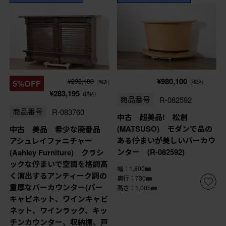
¥980,100
¥298,100
5%OFF
(税込)
(税込)
¥283,195
(税込)
商品番号
R-082592
商品番号
R-083760
中古 超美品! 松創
(MATSUSO) モダンで品の
中古 美品 希少な廃番品
ある佇まいが美しいバーカウ
アシュレイファニチャー
ンター (R-082592)
(Ashley Furniture) クラシ
ックな佇まいで空間を格調高
幅：1,800㎜
く演出するアンティーク調の
奥行：730㎜
重厚なバーカウンター(バー
高さ：1,005㎜
キャビネット、ワインキャビ
ネット、ワインラック、キッ
チンカウンター、収納棚、戸