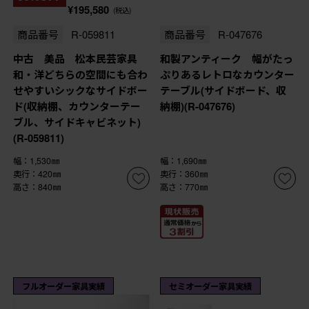
¥195,580
(税込)
商品番号
R-059811
商品番号
R-047676
中古 美品 松本民芸家具
和製アンティーク 幅がたっ
和・洋どちらの空間にも合わ
ぷりあるレトロなカウンター
せやすいシックなサイドボー
テーブル(サイドボード、収
ド(収納棚、カウンターテー
納棚)(R-047676)
ブル、サイドキャビネット)
(R-059811)
幅：1,530㎜
幅：1,690㎜
奥行：420㎜
奥行：360㎜
高さ：840㎜
高さ：770㎜
フルオーダー家具実績
セミオーダー家具実績