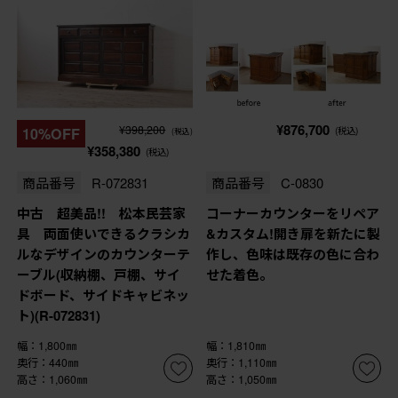
¥876,700
¥398,200
10%OFF
(税込)
(税込)
¥358,380
(税込)
商品番号
R-072831
商品番号
C-0830
中古 超美品!! 松本民芸家
コーナーカウンターをリペア
具 両面使いできるクラシカ
&カスタム!開き扉を新たに製
ルなデザインのカウンターテ
作し、色味は既存の色に合わ
ーブル(収納棚、戸棚、サイ
せた着色。
ドボード、サイドキャビネッ
ト)(R-072831)
幅：1,800㎜
幅：1,810㎜
奥行：440㎜
奥行：1,110㎜
高さ：1,060㎜
高さ：1,050㎜