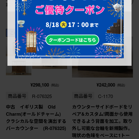
高さ：1,270㎜
高さ：1,000㎜
これからリペア予定品
セミオーダー家具実績
¥298,100
¥242,000
(税込)
(税込)
商品番号
R-076325
商品番号
C-1170
中古 イギリス製 Old
カウンターサイドボードをリ
Charm(オールドチャーム)
ペア&カスタム!両面から使用
クラシカルな空間を演出する
できるよう背面を加工。取り
バーカウンター (R-076325)
外し可能な台輪を新規製作。
現状の色味をベースに1トー