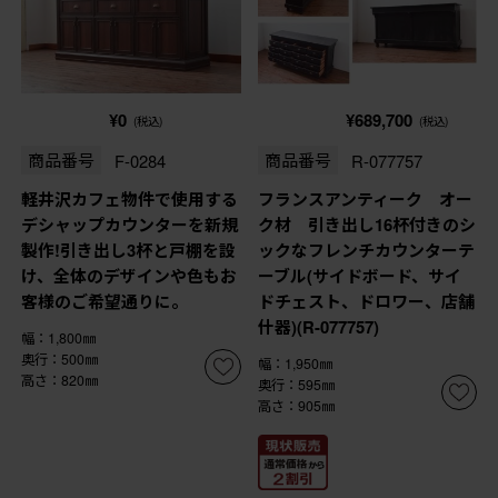
¥0
¥689,700
(税込)
(税込)
商品番号
F-0284
商品番号
R-077757
軽井沢カフェ物件で使用する
フランスアンティーク オー
デシャップカウンターを新規
ク材 引き出し16杯付きのシ
製作!引き出し3杯と戸棚を設
ックなフレンチカウンターテ
け、全体のデザインや色もお
ーブル(サイドボード、サイ
客様のご希望通りに。
ドチェスト、ドロワー、店舗
什器)(R-077757)
幅：1,800㎜
奥行：500㎜
幅：1,950㎜
高さ：820㎜
奥行：595㎜
高さ：905㎜