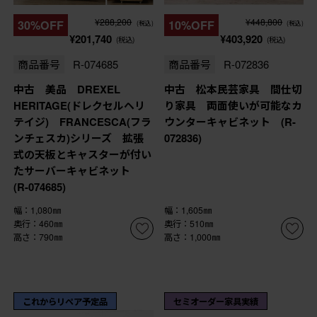
¥288,200
¥448,800
30%OFF
10%OFF
(税込)
(税込)
¥201,740
¥403,920
(税込)
(税込)
商品番号
R-074685
商品番号
R-072836
中古 美品 DREXEL
中古 松本民芸家具 間仕切
HERITAGE(ドレクセルヘリ
り家具 両面使いが可能なカ
テイジ) FRANCESCA(フラ
ウンターキャビネット (R-
ンチェスカ)シリーズ 拡張
072836)
式の天板とキャスターが付い
たサーバーキャビネット
(R-074685)
幅：1,080㎜
幅：1,605㎜
奥行：460㎜
奥行：510㎜
高さ：790㎜
高さ：1,000㎜
これからリペア予定品
セミオーダー家具実績