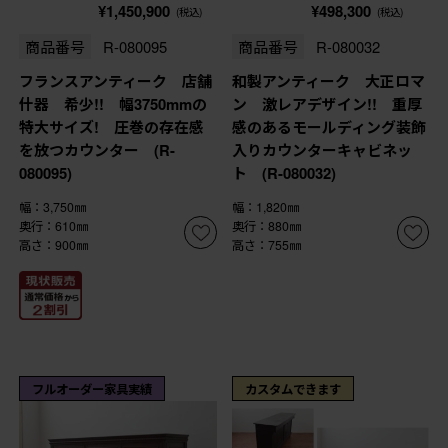
¥1,450,900
¥498,300
(税込)
(税込)
商品番号
R-080095
商品番号
R-080032
フランスアンティーク 店舗
和製アンティーク 大正ロマ
什器 希少!! 幅3750mmの
ン 激レアデザイン!! 重厚
特大サイズ! 圧巻の存在感
感のあるモールディング装飾
を放つカウンター (R-
入りカウンターキャビネッ
080095)
ト (R-080032)
幅：3,750㎜
幅：1,820㎜
奥行：610㎜
奥行：880㎜
高さ：900㎜
高さ：755㎜
フルオーダー家具実績
カスタムできます