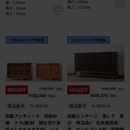
奥行：485㎜
幅：1,980㎜
高さ：1,030㎜
奥行：590㎜
高さ：905㎜
これからリペア予定品
これからリペア予定品
¥189,200
¥498,300
30%OFF
10%OFF
(税込)
(税込)
¥132,440
¥448,470
(税込)
(税込)
商品番号
R-069184
商品番号
R-067014
和製アンティーク 昭和中
和製ビンテージ 激レア 希
期 ナラ(楢)材 間仕切り家
少 特注品!! 松本民芸家
具としてもおすすめ! レト
具 ボールフット型 両面使