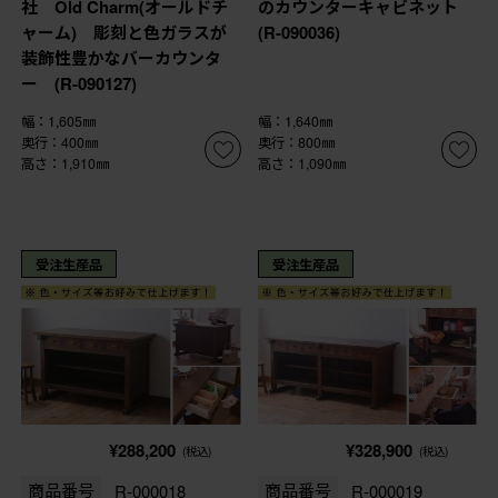
社 Old Charm(オールドチ
のカウンターキャビネット
ャーム) 彫刻と色ガラスが
(R-090036)
装飾性豊かなバーカウンタ
ー (R-090127)
幅：1,605㎜
幅：1,640㎜
奥行：400㎜
奥行：800㎜
高さ：1,910㎜
高さ：1,090㎜
受注生産品
受注生産品
¥288,200
¥328,900
(税込)
(税込)
商品番号
R-000018
商品番号
R-000019