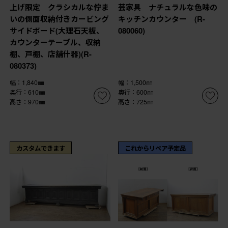
上げ限定 クラシカルな佇ま
芸家具 ナチュラルな色味の
いの側面収納付きカービング
キッチンカウンター (R-
サイドボード(大理石天板、
080060)
カウンターテーブル、収納
棚、戸棚、店舗什器)(R-
080373)
幅：1,840㎜
幅：1,500㎜
奥行：610㎜
奥行：600㎜
高さ：970㎜
高さ：725㎜
カスタムできます
これからリペア予定品