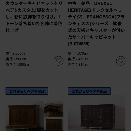
カウンターキャビネットをリ
中古 美品 DREXEL
ペア&カスタム!脚をカット
HERITAGE(ドレクセルヘリ
し、新に鉄脚を取り付け。1
テイジ) FRANCESCA(フラ
トーン落ち着いた色味に着色
ンチェスカ)シリーズ 拡張
仕上げ。
式の天板とキャスターが付い
たサーバーキャビネット
(R-074955)
幅：2,000㎜
幅：1,070㎜
奥行：500㎜
奥行：450㎜
高さ：1,000㎜
高さ：810㎜
これからリペア予定品
これからリペア予定品