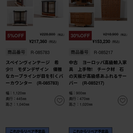
¥228,800
¥218,900
5%OFF
30%OFF
(税込)
(税込)
¥217,360
¥153,230
(税込)
(税込)
商品番号
R-085783
商品番号
R-085217
スペインヴィンテージ 希
中古 ヨーロッパ高級輸入家
少!! モダンデザイン 優雅
具 上手物! チーク材 石
なカーブラインが目を引くバ
の天板が高級感あふれるサー
ーカウンター (R-085783)
バー (R-085217)
幅：1,120㎜
幅：900㎜
奥行：445㎜
奥行：470㎜
高さ：1,040㎜
高さ：1,020㎜
これからリペア予定品
これからリペア予定品