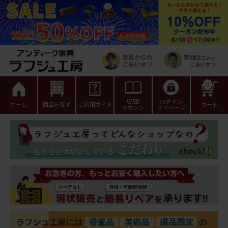
0
WEB
ログイン
ホーム
商品を探す
ご利用ガイド
カート
マガジン
マイページ