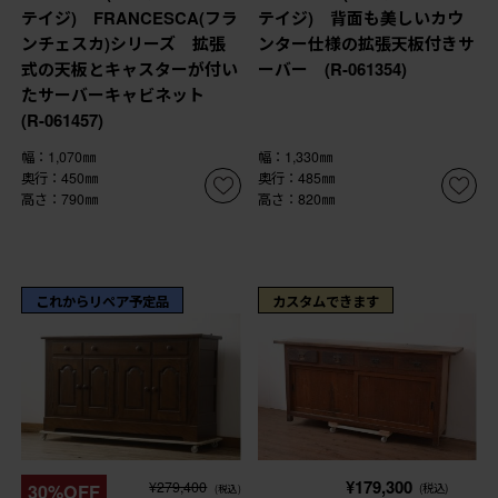
テイジ) FRANCESCA(フラ
テイジ) 背面も美しいカウ
ンチェスカ)シリーズ 拡張
ンター仕様の拡張天板付きサ
式の天板とキャスターが付い
ーバー (R-061354)
たサーバーキャビネット
(R-061457)
幅：1,070㎜
幅：1,330㎜
奥行：450㎜
奥行：485㎜
高さ：790㎜
高さ：820㎜
これからリペア予定品
カスタムできます
¥179,300
¥279,400
30%OFF
(税込)
(税込)