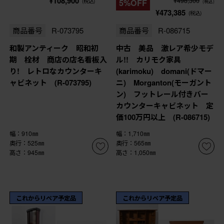
¥108,900
¥498,300
(税込)
5%OFF
(税込)
¥473,385
(税込)
商品番号
R-073795
商品番号
R-086715
和製アンティーク 昭和初
中古 美品 激レア希少モデ
期 栓材 商店の店名看板入
ル!! カリモク家具
り! レトロなカウンターキ
(karimoku) domani(ドマー
ャビネット (R-073795)
ニ) Morganton(モーガント
ン) フットレール付きバー
カウンターキャビネット 定
価100万円以上 (R-086715)
幅：910㎜
幅：1,710㎜
奥行：525㎜
奥行：565㎜
高さ：945㎜
高さ：1,050㎜
これからリペア予定品
これからリペア予定品