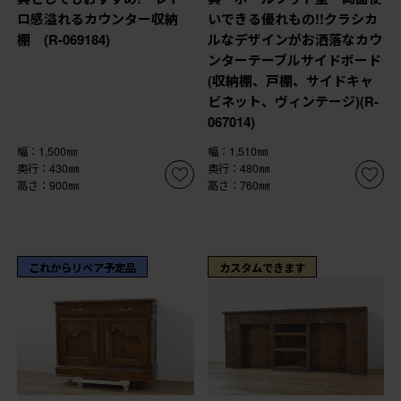
ロ感溢れるカウンター収納
いできる優れもの!!クラシカ
棚 (R-069184)
ルなデザインがお洒落なカウ
ンターテーブルサイドボード
(収納棚、戸棚、サイドキャ
ビネット、ヴィンテージ)(R-
067014)
幅：1,500㎜
幅：1,510㎜
奥行：430㎜
奥行：480㎜
高さ：900㎜
高さ：760㎜
これからリペア予定品
カスタムできます