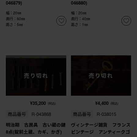
046879)
046880)
幅：20㎜
幅：20㎜
奥行：60㎜
奥行：40㎜
高さ：5㎜
高さ：1㎜
売り切れ
売り切れ
¥35,200
¥4,400
(税込)
(税込)
商品番号
R-043868
商品番号
R-038015
明治期 古民具 古い蔵の鍵
ヴィンテージ雑貨 フランス
8点(錠前土蔵、カギ、かぎ)
ビンテージ アンティークゴ