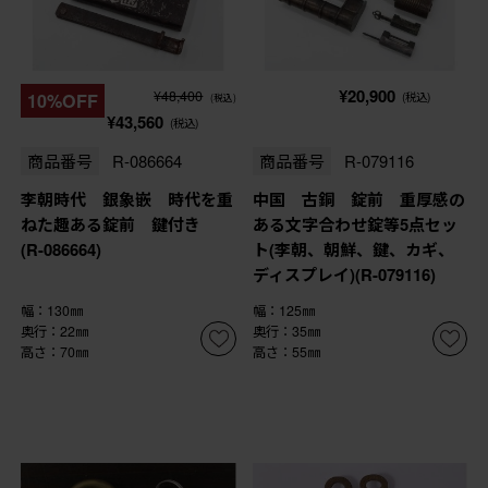
¥20,900
¥48,400
10%OFF
(税込)
(税込)
¥43,560
(税込)
商品番号
R-086664
商品番号
R-079116
李朝時代 銀象嵌 時代を重
中国 古銅 錠前 重厚感の
ねた趣ある錠前 鍵付き
ある文字合わせ錠等5点セッ
(R-086664)
ト(李朝、朝鮮、鍵、カギ、
ディスプレイ)(R-079116)
幅：130㎜
幅：125㎜
奥行：22㎜
奥行：35㎜
高さ：70㎜
高さ：55㎜