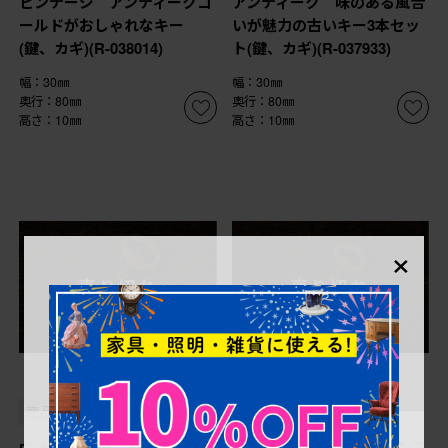
ビンテージ アンティークゴ
アンティーク 味のある風合
ールドがおしゃれなキー
いが魅力の古いキー3本セッ
(鍵、カギ)(R-038014)
ト(鍵、カギ)(R-037933)
幅：30㎜
幅：30㎜
奥行：80㎜
奥行：80㎜
高さ：10㎜
高さ：10㎜
×
売り切れ
売り切れ
¥4,400
¥4,400
(税込)
(税込)
商品番号
R-038017
商品番号
R-038016
ヴィンテージ雑貨 フランス
ヴィンテージ雑貨 フランス