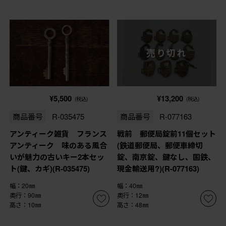
売り切れ
¥5,500
¥13,200
(税込)
(税込)
商品番号
R-035475
商品番号
R-077163
アンティーク雑貨 フランス
戦前 郵便局錠前11個セット
アンティーク 味のある風合
(鉄道郵便局、郵便車締切
いが魅力の古いキー2本セッ
錠、南京錠、鍵なし、国鉄、
ト(鍵、カギ)(R-035475)
現金輸送用?)(R-077163)
幅：20㎜
幅：40㎜
奥行：90㎜
奥行：12㎜
高さ：10㎜
高さ：48㎜