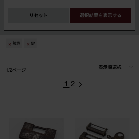
リセット
選択結果を表示する
雑貨
鍵
表示順選択
1/2ページ
>
1
2