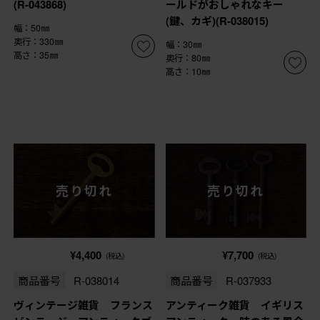
(R-043868)
ールドがおしゃれなキー
(鍵、カギ)(R-038015)
幅：50㎜
奥行：330㎜
幅：30㎜
高さ：35㎜
奥行：80㎜
高さ：10㎜
売り切れ
売り切れ
¥4,400
¥7,700
(税込)
(税込)
商品番号
R-038014
商品番号
R-037933
ヴィンテージ雑貨 フランス
アンティーク雑貨 イギリス