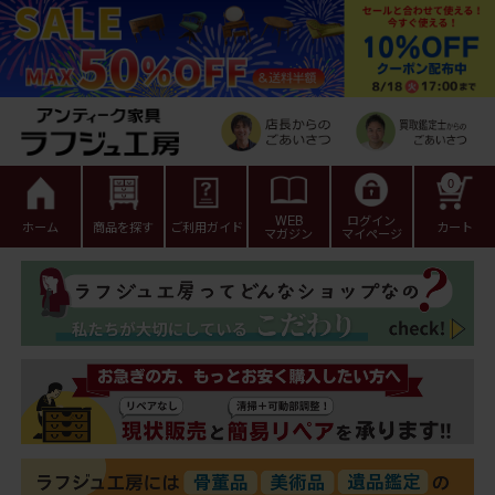
0
WEB
ログイン
ホーム
商品を探す
ご利用ガイド
カート
マガジン
マイページ