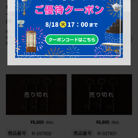
ビンテージ アンティークゴ
ビンテージ アンティークゴ
ールドがおしゃれなキー
ールドがおしゃれなキー
(鍵、カギ)(R-038017)
(鍵、カギ)(R-038016)
幅：30㎜
幅：30㎜
奥行：80㎜
奥行：80㎜
高さ：10㎜
高さ：10㎜
売り切れ
売り切れ
¥8,800
¥8,800
(税込)
(税込)
商品番号
R-037932
商品番号
R-037931