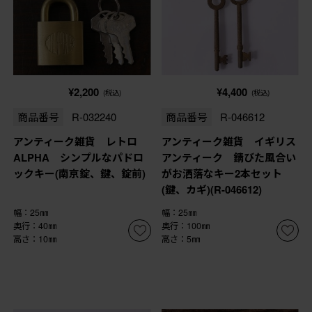
¥2,200
¥4,400
(税込)
(税込)
商品番号
R-032240
商品番号
R-046612
アンティーク雑貨 レトロ
アンティーク雑貨 イギリス
ALPHA シンプルなパドロ
アンティーク 錆びた風合い
ックキー(南京錠、鍵、錠前)
がお洒落なキー2本セット
(鍵、カギ)(R-046612)
幅：25㎜
幅：25㎜
奥行：40㎜
奥行：100㎜
高さ：10㎜
高さ：5㎜