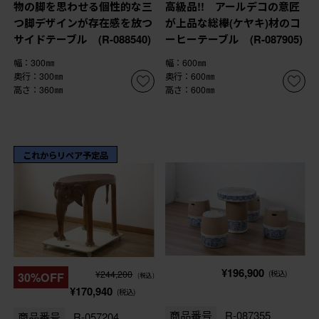
物の脚を思わせる個性的な三
高級品!! アールデコの意匠
つ脚デザインが存在感を放つ
が上品な総欅(ケヤキ)材のコ
サイドテーブル (R-088540)
ーヒーテーブル (R-087905)
幅：300㎜
幅：600㎜
奥行：300㎜
奥行：600㎜
高さ：360㎜
高さ：600㎜
これからリペア予定品
¥196,900
¥244,200
(税込)
30%OFF
(税込)
¥170,940
(税込)
商品番号
R-087355
商品番号
R-057204