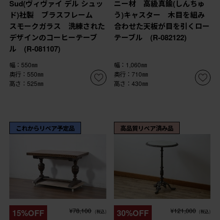
Sud(ヴィヴァイ デル シュッ
ニー材 高級真鍮(しんちゅ
ド)社製 ブラスフレーム
う)キャスター 木目を組み
スモークガラス 洗練された
合わせた天板が目を引くロー
デザインのコーヒーテーブ
テーブル (R-082122)
ル (R-081107)
幅：550㎜
幅：1,060㎜
奥行：550㎜
奥行：710㎜
高さ：525㎜
高さ：430㎜
これからリペア予定品
高品質リペア済み品
¥78,100
¥121,000
15%OFF
30%OFF
(税込)
(税込)