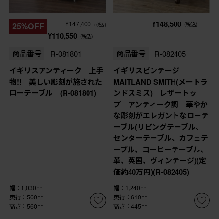
¥148,500
¥147,400
25%OFF
(税込)
(税込)
¥110,550
(税込)
商品番号
R-081801
商品番号
R-082405
イギリスアンティーク 上手
イギリスビンテージ
物!! 美しい彫刻が施された
MAITLAND SMITH(メートラ
ローテーブル (R-081801)
ンドスミス) レザートッ
プ アンティーク調 華やか
な彫刻がエレガントなローテ
ーブル(リビングテーブル、
センターテーブル、カフェテ
ーブル、コーヒーテーブル、
革、英国、ヴィンテージ)(定
価約40万円)(R-082405)
幅：1,030㎜
幅：1,240㎜
奥行：560㎜
奥行：610㎜
高さ：560㎜
高さ：445㎜