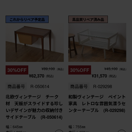
これからリペア予定品
高品質リペア済み品
¥89,100
¥45,100
30%OFF
30%OFF
(税込)
(税込)
¥62,370
¥31,570
(税込)
(税込)
商品番号
R-050614
商品番号
R-029298
北欧ヴィンテージ チーク
和製ヴィンテージ ペイント
材 天板がスライドする珍し
家具 レトロな雰囲気漂うセ
いデザインが魅力の収納付き
ンターテーブル (R-029298)
サイドテーブル (R-050614)
幅：645㎜
幅：755㎜