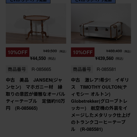
¥49,500
¥488,400
10%OFF
10%OFF
(税込)
(税込)
¥44,550
¥439,560
(税込)
(税込)
商品番号
R-085665
商品番号
R-085581
中古 美品 JANSEN(ジャ
中古 激レア!希少! イギリ
ンセン) マホガニー材 縁
ス TIMOTHY OULTON(テ
取りの意匠が優雅なオーバル
ィモシー オルトン)
ティーテーブル 定価約10万
Globetrekker(グローブトレ
円 (R-085665)
ッカー) 航空機の外装をイ
メージしたメタリック仕上げ
のトランクコーヒーテーブ
ル (R-085581)