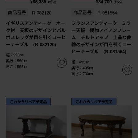
¥66,385
¥84,700
(税込)
(税込)
商品番号
R-082120
商品番号
R-081554
イギリスアンティーク オー
フランスアンティーク ミラ
ク材 天板のデザインとバル
ー天板 鋳物アイアンフレー
ボスレッグが目を引くコーヒ
ム チルトアップ 上品な曲
ーテーブル (R-082120)
線のデザインが目を引くコー
ヒーテーブル (R-081554)
幅：990㎜
奥行：550㎜
幅：495㎜
高さ：565㎜
奥行：495㎜
高さ：730㎜
これからリペア予定品
これからリペア予定品