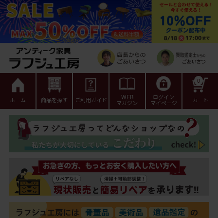
0
WEB
ログイン
ホーム
商品を探す
ご利用ガイド
カート
マガジン
マイページ