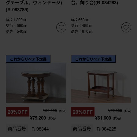
グテーブル、ヴィンテージ)
台、飾り台)(R-084283)
(R-083789)
幅：1,200㎜
幅：660㎜
奥行：590㎜
奥行：455㎜
高さ：540㎜
高さ：670㎜
これからリペア予定品
これからリペア予定品
¥99,000
¥77,000
20%OFF
20%OFF
(税込)
(税込)
¥79,200
¥61,600
(税込)
(税込)
商品番号
R-083441
商品番号
R-084225