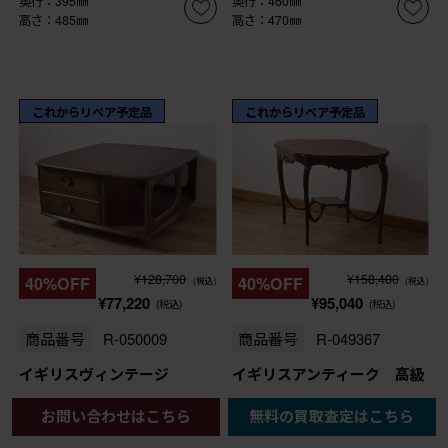
奥行：395㎜
奥行：460㎜
高さ：485㎜
高さ：470㎜
これからリペア予定品
これからリペア予定品
¥128,700
¥158,400
40%OFF
40%OFF
(税込)
(税込)
¥77,220
¥95,040
(税込)
(税込)
商品番号
R-050009
商品番号
R-049367
イギリスヴィンテージ
イギリスアンティーク 高級
ERCOL(アーコール) インテ
品 エレガントな佇まいが気
お問い合わせはこちら
無料の買取査定はこちら
リアの差をつける!希少なパ
品漂うマホガニー材製オケー
ンドラボックスコーヒーテー
ジョナルテーブル (R-