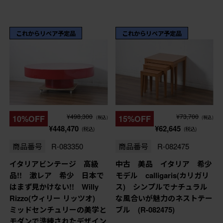
これからリペア予定品
これからリペア予定品
¥498,300
¥73,700
10%OFF
15%OFF
(税込)
(税込)
¥448,470
¥62,645
(税込)
(税込)
商品番号
R-083350
商品番号
R-082475
イタリアビンテージ 高級
中古 美品 イタリア 希少
品!! 激レア 希少 日本で
モデル calligaris(カリガリ
はまず見かけない!! Willy
ス) シンプルでナチュラル
Rizzo(ウィリー リッツオ)
な風合いが魅力のネストテー
ミッドセンチュリーの美学と
ブル (R-082475)
モダンで洗練されたデザイン