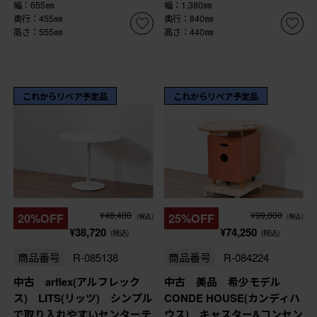
幅：655㎜
幅：1,380㎜
奥行：455㎜
奥行：840㎜
高さ：555㎜
高さ：440㎜
これからリペア予定品
これからリペア予定品
¥48,400
¥99,000
20%OFF
25%OFF
(税込)
(税込)
¥38,720
¥74,250
(税込)
(税込)
商品番号
R-085138
商品番号
R-084224
中古 arflex(アルフレック
中古 美品 希少モデル
ス) LITS(リッツ) シンプル
CONDE HOUSE(カンディハ
で取り入れやすいセンターテ
ウス) キャスター&コンセン