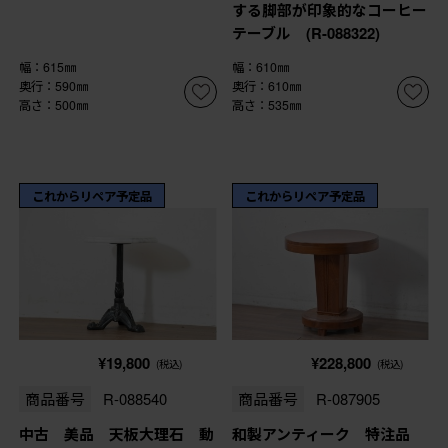
する脚部が印象的なコーヒー
テーブル (R-088322)
幅：615㎜
幅：610㎜
奥行：590㎜
奥行：610㎜
高さ：500㎜
高さ：535㎜
これからリペア予定品
これからリペア予定品
¥19,800
¥228,800
(税込)
(税込)
商品番号
R-088540
商品番号
R-087905
中古 美品 天板大理石 動
和製アンティーク 特注品