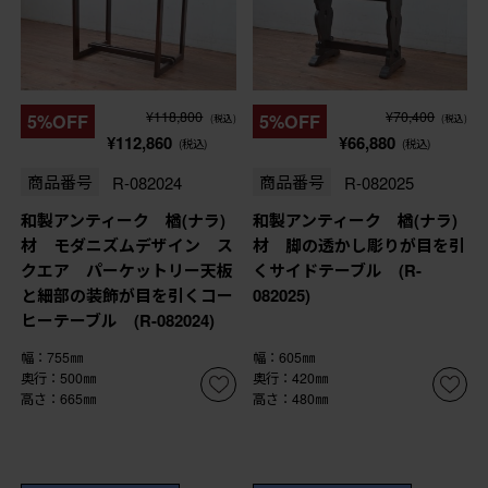
¥118,800
¥70,400
5%OFF
5%OFF
(税込)
(税込)
¥112,860
¥66,880
(税込)
(税込)
商品番号
R-082024
商品番号
R-082025
和製アンティーク 楢(ナラ)
和製アンティーク 楢(ナラ)
材 モダニズムデザイン ス
材 脚の透かし彫りが目を引
クエア パーケットリー天板
くサイドテーブル (R-
と細部の装飾が目を引くコー
082025)
ヒーテーブル (R-082024)
幅：755㎜
幅：605㎜
奥行：500㎜
奥行：420㎜
高さ：665㎜
高さ：480㎜