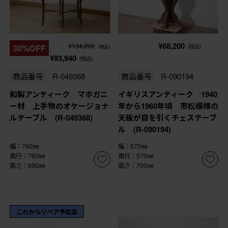
¥68,200
¥134,200
30%OFF
(税込)
(税込)
¥93,940
(税込)
商品番号
R-049368
商品番号
R-090194
和製アンティーク マホガニ
イギリスアンティーク 1940
ー材 上手物のオケージョナ
年から1960年頃 市松模様の
ルテーブル (R-049368)
天板が目を引くチェステーブ
ル (R-090194)
幅：760㎜
幅：570㎜
奥行：760㎜
奥行：570㎜
高さ：690㎜
高さ：700㎜
これからリペア予定品