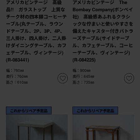
アメリカビンテージ 高級
アメリカビンテージ The
品!! ガラストップ 上質な
Bombay Company(ボンベイ
チーク材の四本脚コーヒーテ
社) 高級感あふれるクラシ
ーブル(丸テーブル、ラウン
ックな佇まいと使いやすさを
ドテーブル、2P、3P、4P、
備えたキャスター付きバトラ
三人掛け、四人掛け、二人掛
ーズテーブル(サイドテーブ
けダイニングテーブル、カフ
ル、カフェテーブル、コーヒ
ェテーブル、ヴィンテージ)
ーテーブル、ヴィンテージ)
(R-083441)
(R-084225)
幅：760㎜
幅：900㎜
奥行：760㎜
奥行：645㎜
高さ：610㎜
高さ：735㎜
これからリペア予定品
これからリペア予定品