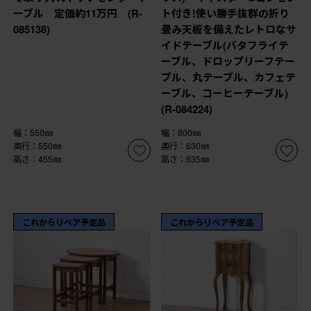
ーブル 定価約11万円 (R-
ト付き!使い勝手抜群の折り
085138)
畳み天板を備えたレトロなサ
イドテーブル(バタフライテ
ーブル、ドロップリーフテー
ブル、丸テーブル、カフェテ
ーブル、コーヒーテーブル)
(R-084224)
幅：550㎜
幅：800㎜
奥行：550㎜
奥行：630㎜
高さ：455㎜
高さ：635㎜
これからリペア予定品
これからリペア予定品