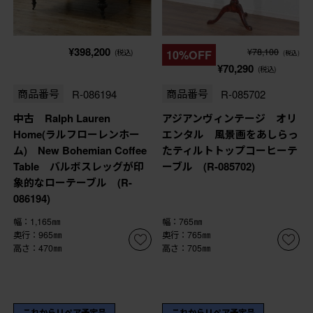
¥398,200
¥78,100
(税込)
10%OFF
(税込)
¥70,290
(税込)
商品番号
R-086194
商品番号
R-085702
中古 Ralph Lauren
アジアンヴィンテージ オリ
Home(ラルフローレンホー
エンタル 風景画をあしらっ
ム) New Bohemian Coffee
たティルトトップコーヒーテ
Table バルボスレッグが印
ーブル (R-085702)
象的なローテーブル (R-
086194)
幅：1,165㎜
幅：765㎜
奥行：965㎜
奥行：765㎜
高さ：470㎜
高さ：705㎜
これからリペア予定品
これからリペア予定品