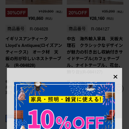
¥129,800
¥35,200
30%OFF
20%OFF
(税込)
(税込)
¥90,860
¥28,160
(税込)
(税込)
商品番号
R-084828
商品番号
R-084127
イギリスアンティーク
中古 海外輸入家具 天板大
Lloyd’s Antiques(ロイズアン
理石 クラシックなデザイン
ティークス) オーク材 天
が魅力の引き出し収納付きサ
板の形が珍しいネストテーブ
イドテーブル(カフェテーブ
ル (R-084828)
ル、ナイトテーブル、花台、
×
飾り台)(R-084127)
幅：585㎜
幅：320㎜
奥行：400㎜
奥行：270㎜
高さ：500㎜
高さ：740㎜
これからリペア予定品
これからリペア予定品