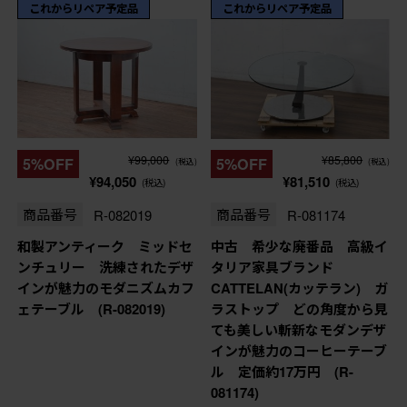
これからリペア予定品
これからリペア予定品
¥99,000
¥85,800
5%OFF
5%OFF
(税込)
(税込)
¥94,050
¥81,510
(税込)
(税込)
商品番号
R-082019
商品番号
R-081174
和製アンティーク ミッドセ
中古 希少な廃番品 高級イ
ンチュリー 洗練されたデザ
タリア家具ブランド
インが魅力のモダニズムカフ
CATTELAN(カッテラン) ガ
ェテーブル (R-082019)
ラストップ どの角度から見
ても美しい斬新なモダンデザ
インが魅力のコーヒーテーブ
ル 定価約17万円 (R-
081174)