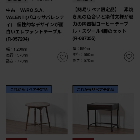
【簡易リペア限定品】 素焼
中古 VARO,S.A.
き風の色合いと染付文様が魅
VALENTI(バロッサバレンテ
力の陶器製コーヒーテーブ
ィ) 個性的なデザインが面
ル・スツール4脚のセット
白いエレファントテーブル
(R-087355)
(R-057204)
幅：550㎜
幅：1,200㎜
奥行：550㎜
奥行：570㎜
高さ：570㎜
高さ：770㎜
これからリペア予定品
これからリペア予定品