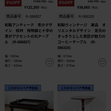
¥128,700
¥40,700
5%OFF
5%OFF
(税込)
(税込)
¥122,265
¥38,665
(税込)
(税込)
商品番号
R-086837
商品番号
R-086325
和製アンティーク 希少デザ
和製ヴィンテージ 美品 オ
イン 栓材 挽物脚と十字の
リエンタルデザイン 足元の
貫がアクセントの丸テーブ
すっきりとした意匠が魅力の
ル (R-086837)
コーヒーテーブル (R-
086325)
幅：595㎜
幅：615㎜
奥行：585㎜
奥行：390㎜
高さ：630㎜
高さ：575㎜
これからリペア予定品
これからリペア予定品