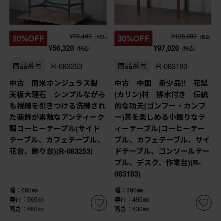
¥70,400
¥138,600
20%OFF
30%OFF
(税込)
(税込)
¥56,320
¥97,020
(税込)
(税込)
商品番号
R-083253
商品番号
R-083193
中古 南米ホンジュラス製
中古 中国 希少品!! 花梨
天板大理石 シンプルながら
(カリン)材 排水付き 伝統
も視線を引きつける洗練され
的な功夫(ゴンフー・カンフ
た装飾が素敵なアンティーク
ー)茶を楽しめる小振りなテ
調コーヒーテーブル(サイド
ィーテーブル(コーヒーテー
テーブル、カフェテーブル、
ブル、カフェテーブル、サイ
花台、飾り台)(R-083253)
ドテーブル、コンソールテー
ブル、デスク、作業台)(R-
083193)
幅：685㎜
幅：890㎜
奥行：565㎜
奥行：495㎜
高さ：680㎜
高さ：630㎜