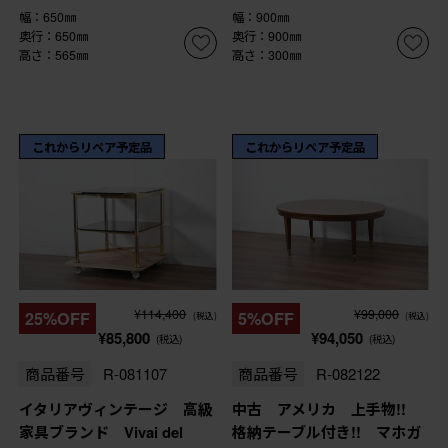
幅：650㎜
幅：900㎜
奥行：650㎜
奥行：900㎜
高さ：565㎜
高さ：300㎜
これからリペア予定品
これからリペア予定品
¥114,400
¥99,000
25%OFF
5%OFF
(税込)
(税込)
¥85,800
¥94,050
(税込)
(税込)
商品番号
R-081107
商品番号
R-082122
イタリアヴィンテージ 高級
中古 アメリカ 上手物!!
家具ブランド Vivai del
格納テーブル付き!! マホガ