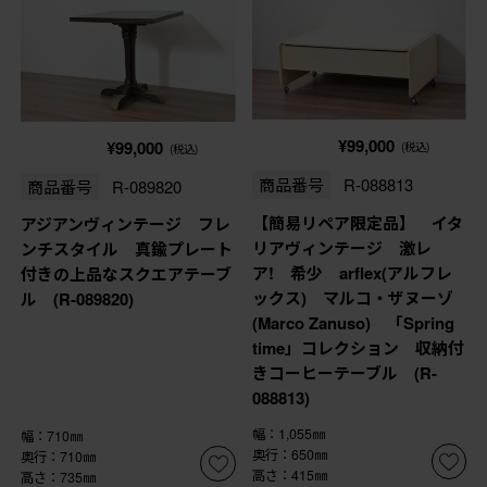
¥99,000
¥99,000
(税込)
(税込)
商品番号
R-088813
商品番号
R-089820
【簡易リペア限定品】 イタ
アジアンヴィンテージ フレ
リアヴィンテージ 激レ
ンチスタイル 真鍮プレート
ア! 希少 arflex(アルフレ
付きの上品なスクエアテーブ
ックス) マルコ・ザヌーゾ
ル (R-089820)
(Marco Zanuso) 「Spring
time」コレクション 収納付
きコーヒーテーブル (R-
088813)
幅：1,055㎜
幅：710㎜
奥行：650㎜
奥行：710㎜
高さ：415㎜
高さ：735㎜