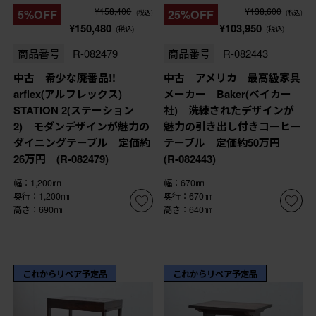
¥158,400
¥138,600
5%OFF
25%OFF
(税込)
(税込)
¥150,480
¥103,950
(税込)
(税込)
商品番号
R-082479
商品番号
R-082443
中古 希少な廃番品!!
中古 アメリカ 最高級家具
arflex(アルフレックス)
メーカー Baker(ベイカー
STATION 2(ステーション
社) 洗練されたデザインが
2) モダンデザインが魅力の
魅力の引き出し付きコーヒー
ダイニングテーブル 定価約
テーブル 定価約50万円
26万円 (R-082479)
(R-082443)
幅：1,200㎜
幅：670㎜
奥行：1,200㎜
奥行：670㎜
高さ：690㎜
高さ：640㎜
これからリペア予定品
これからリペア予定品