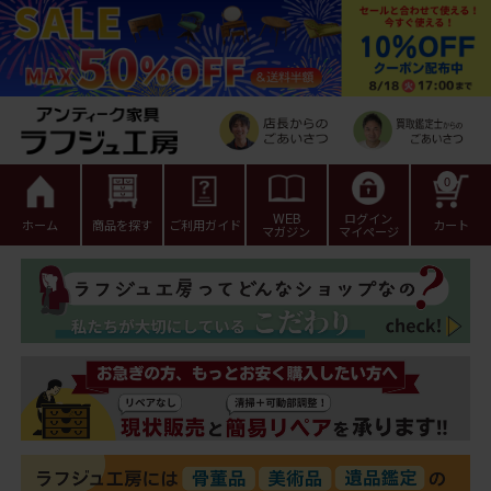
0
WEB
ログイン
ホーム
商品を探す
ご利用ガイド
カート
マガジン
マイページ