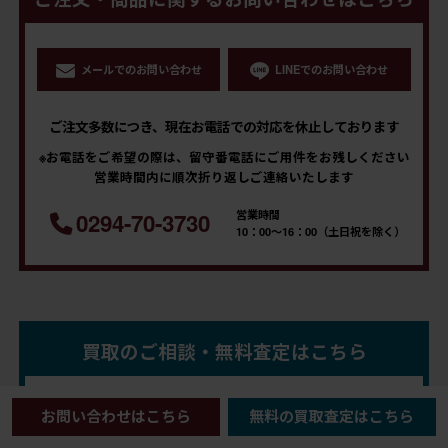
メールでのお問い合わせ
LINEでのお問い合わせ
ご注文多数につき、現在お電話での対応を休止しております
※お電話をご希望の際は、留守番電話にご用件をお残しください
営業時間内に順次折り返しご連絡いたします
営業時間
0294-70-3730
10：00～16：00（土日祝を除く）
買取のご相談・無料査定はこちら
フリーダイヤル
買取鑑定士直通携帯電話
お問い合わせはこちら
無料の買取査定はこちら
0120-971-794
090-2495-4483