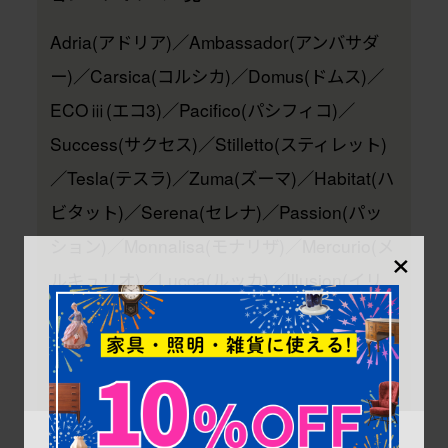
Adria(アドリア)／Ambassador(アンバサダ
ー)／Carsica(コルシカ)／Domus(ドムス)／
ECOⅲ(エコ3)／Pacifico(パシフィコ)／
Success(サクセス)／Stilletto(スティレット)
／Tesla(テスラ)／Zuma(ズーマ)／Habitat(ハ
ビタット)／Serena(セレナ)／Passion(パッ
ション)／Monnalisa(モナリザ)／Mercurio(メ
×
ルキュリオ)／Lucca(ルッカ)／Illusion(イリ
ュージョン) など
※その他の家具も買取できる可能性がありま
す！お気軽にご相談ください。