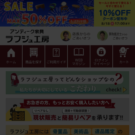
0
WEB
ログイン
ホーム
商品を探す
ご利用ガイド
カート
マガジン
マイページ