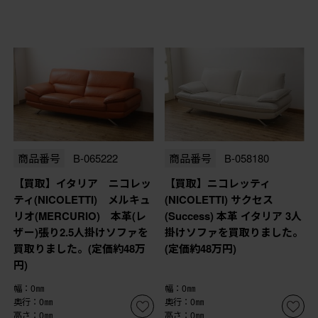
商品番号
B-065222
商品番号
B-058180
【買取】イタリア ニコレッ
【買取】ニコレッティ
ティ(NICOLETTI) メルキュ
(NICOLETTI) サクセス
リオ(MERCURIO) 本革(レ
(Success) 本革 イタリア 3人
ザー)張り2.5人掛けソファを
掛けソファを買取りました。
買取りました。(定価約48万
(定価約48万円)
円)
幅：0㎜
幅：0㎜
奥行：0㎜
奥行：0㎜
高さ：0㎜
高さ：0㎜