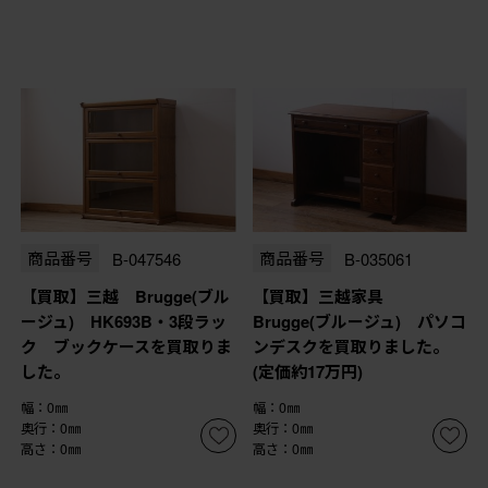
商品番号
B-047546
商品番号
B-035061
【買取】三越 Brugge(ブル
【買取】三越家具
ージュ) HK693B・3段ラッ
Brugge(ブルージュ) パソコ
ク ブックケースを買取りま
ンデスクを買取りました。
した。
(定価約17万円)
幅：0㎜
幅：0㎜
奥行：0㎜
奥行：0㎜
高さ：0㎜
高さ：0㎜