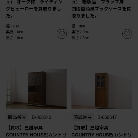
ュ) オーク材 ライティン
ュ) 絶版品 フラップ扉
グビューローを買取りまし
四段重ね風ブックケースを買
た。
取りました。
幅：0㎜
幅：0㎜
奥行：0㎜
奥行：0㎜
高さ：0㎜
高さ：0㎜
商品番号
B-066240
商品番号
B-066647
【買取】三越家具
【買取】三越家具
COUNTRY HOUSE(カントリ
COUNTRY HOUSE(カントリ