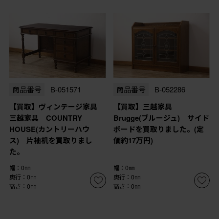
商品番号
B-051571
商品番号
B-052286
【買取】ヴィンテージ家具
【買取】三越家具
三越家具 COUNTRY
Brugge(ブルージュ) サイド
HOUSE(カントリーハウ
ボードを買取りました。(定
ス) 片袖机を買取りまし
価約17万円)
た。
幅：0㎜
幅：0㎜
奥行：0㎜
奥行：0㎜
高さ：0㎜
高さ：0㎜