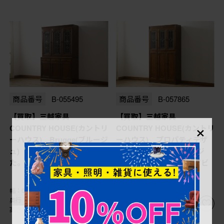
商品番号
B-055495
商品番号
B-057865
【買取】三越家具
【買取】三越家具
×
COUNTRY HOUSE(カントリ
COUNTRY HOUSE(カントリ
ーハウス) Brugge(ブルージ
ーハウス) プロパティデザ
ュ) 食器棚を買取りまし
イン Brugge(ブルージ
た。(定価約50万円)
ュ) ステンドグラスキャビ
ネットを買取りました。
幅：0㎜
幅：0㎜
奥行：0㎜
奥行：0㎜
高さ：0㎜
高さ：0㎜