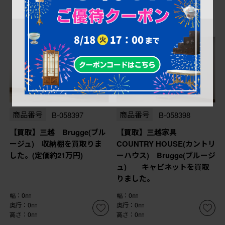
商品番号
B-058397
商品番号
B-058398
【買取】三越 Brugge(ブル
【買取】三越家具
ージュ) 収納棚を買取りま
COUNTRY HOUSE(カントリ
した。(定価約21万円)
ーハウス) Brugge(ブルージ
ュ) キャビネットを買取
りました。
幅：0㎜
幅：0㎜
奥行：0㎜
奥行：0㎜
高さ：0㎜
高さ：0㎜