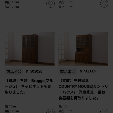
奥行：0㎜
奥行：0㎜
高さ：0㎜
高さ：0㎜
商品番号
B-050506
商品番号
B-051569
【買取】三越 Brugge(ブル
【買取】三越家具
ージュ) キャビネットを買
COUNTRY HOUSE(カントリ
取りました。
ーハウス) 洋風家具 重ね
食器棚を買取りました。
幅：0㎜
幅：0㎜
奥行：0㎜
奥行：0㎜