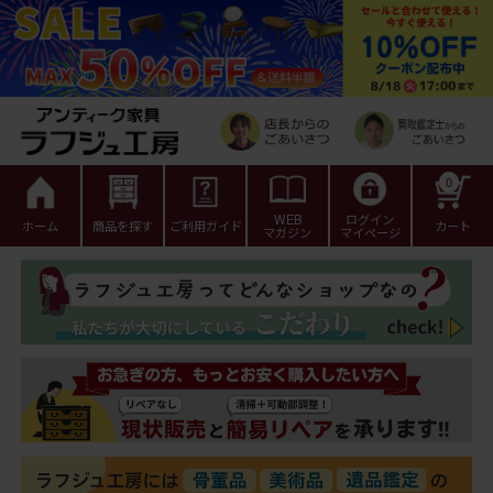
0
WEB
ログイン
ホーム
商品を探す
ご利用ガイド
カート
マガジン
マイページ