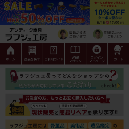
0
WEB
ログイン
ホーム
商品を探す
ご利用ガイド
カート
マガジン
マイページ