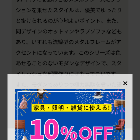
ションを乗せたスタイルは、優美でゆったり
と掛けられるのが心地よいポイント。また、
同デザインのオットマンやラブソファなども
あり、いずれも流線型のメタルフレームがア
クセントになっています。このシリーズは色
あせることのないモダンなデザインで、スタ
イリッシュな部屋作りにはもってこいです。
×
また、モダンでありつつ極力無駄を省いた設
計も、彼独自の「Less is more」の思想に基
づいていて、頑なに自身の哲学を守り通して
います。彼の作品集は、いずれもシンプルで
モダン、それでいてエレガント。これが人々
を惹き付ける理由なのでしょう。