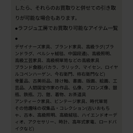
したら、それらのお買取りと併せての引き取
りが可能な場合もあります。
●ラフジュ工房でお買取り可能なアイテム一覧
●
デザイナーズ家具、ブランド家具、高級ラグ(ブラ
ンドラグ、ペルシャ絨毯、中国段通)、高級照明、
高級工芸家具、高級桐箪笥などの高級家具
ブランド食器(バカラ、ラリック、マイセン、ロイヤ
ルコペンハーゲン、今右衛門、柿右衛門など)
骨董品、古美術品、掛け軸、書画、版画、絵画、工
芸品、人間国宝作家の作品、仏像、ブロンズ像、銀
瓶、鉄瓶、刀、鎧、着物、お茶道具
アンティーク家具、ビンテージ家具、時代箪笥
その他趣味の収集品・コレクション(古いおもち
ゃ、古本、高級照明、高級絨毯、ハイエンドオーデ
ィオ、アクセサリー、時計、高年式家電、ロードバ
イクなど)