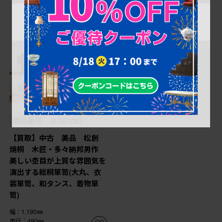
商品番号
B-051085
【買取】中古 美品 松創
焼桐 木匠・多々納邦男作
美しい杢目が上質な雰囲気を
演出する総桐箪笥(大丸、衣
装箪笥、和タンス、着物箪
笥)
幅：1,190㎜
奥行：490㎜