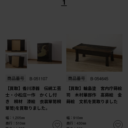
1
商品番号
B-051107
商品番号
B-054645
【買取】香川漆器 伝統工芸
【買取】輪島塗 宮内庁蒔絵
士・小松庄一作 かくし付
司 木村華邸作 高蒔絵 金
き 桐材 漆絵 衣装箪笥桐
蒔絵 文机を買取りました
箪笥)を買取りました。
幅：1,205㎜
幅：910㎜
奥行：510㎜
奥行：430㎜