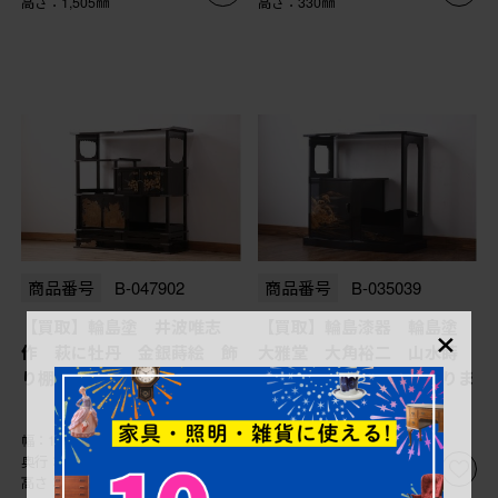
高さ：1,505㎜
高さ：330㎜
商品番号
B-047902
商品番号
B-035039
×
【買取】輪島塗 井波唯志
【買取】輪島漆器 輪島塗
作 萩に牡丹 金銀蒔絵 飾
大雅堂 大角裕二 山水蒔
り棚を買取りました
絵・螺鈿 飾り棚を買取りま
した
幅：1,155㎜
幅：820㎜
奥行：420㎜
奥行：370㎜
高さ：1,145㎜
高さ：785㎜