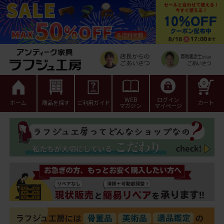
0
WEB
ログイン
ホーム
商品を探す
ご利用ガイド
カート
マガジン
マイページ