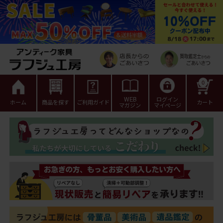
0
WEB
ログイン
ホーム
商品を探す
ご利用ガイド
カート
マガジン
マイページ