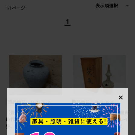
表示順選択
1/1ページ
1
×
商品番号
B-077678
商品番号
B-063286
【骨董買取】鎌倉時代〜室町
【骨董買取】時代物 高麗青
時代 珠洲焼 壷(綾杉文、
磁 一味違ったディスプレイ
甕、壺)を買取りました。
が叶う花瓶を買取りました