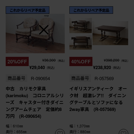
これからリペア予定品
これからリペア予定品
¥36,300
¥398,200
20%OFF
40%OFF
(税込)
(税込)
¥29,040
¥238,920
(税込)
(税込)
商品番号
R-090654
商品番号
R-057569
中古 カリモク家具
イギリスアンティーク オー
(karimoku) コロニアルシリ
ク材 超激レア!! ダイニン
ーズ キャスター付きダイニ
グテーブルとソファになる
ングアームチェア 定価約8
2way家具 (R-057569)
万円 (R-090654)
幅：610㎜
幅：1,370㎜
奥行：655㎜
奥行：880㎜