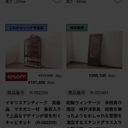
高さ：345㎜
高さ：690㎜
これからリペア予定品
現状販売
¥298,100
¥319,000
40%OFF
(税込)
(税込)
¥191,400
(税込)
商品番号
R-052259
商品番号
R-053401
イギリスアンティーク 高級
和製ヴィンテージ 永田良介
品 マホガニー材 象嵌入り
商店 神戸洋家具 絵画を飾
で上品なデザインが目を引く
ったようなおしゃれな空間を
キャビネット (R-052259)
演出するステンドグラス入り