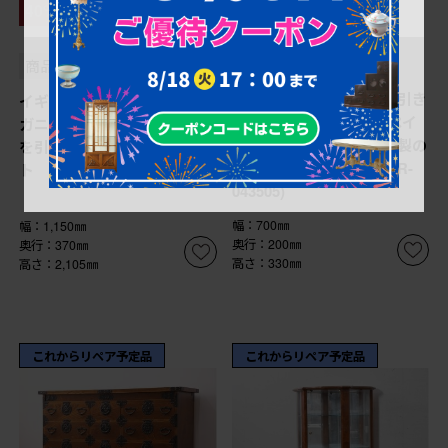
¥19,800
¥348,700
(税込)
40%OFF
(税込)
¥209,220
(税込)
商品番号
R-043505
商品番号
R-052935
レトロ雑貨 昭和中期 引き
イギリスアンティーク マホ
出し付き! お洒落なペイ
ガニー材 凝ったつくりが目
ントカラーが目を惹く木製の
を引くパーラーキャビネッ
本立て(ブックスタンド)(R-
ト (R-052935)
043505)
幅：700㎜
幅：1,150㎜
奥行：200㎜
奥行：370㎜
高さ：330㎜
高さ：2,105㎜
これからリペア予定品
これからリペア予定品