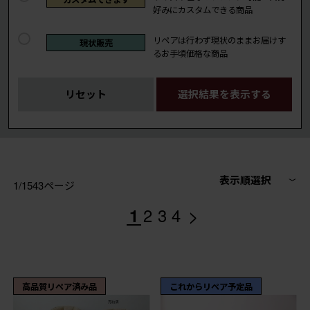
好みにカスタムできる商品
リペアは行わず現状のままお届けす
現状販売
るお手頃価格な商品
リセット
選択結果を表示する
表示順選択
1/1543ページ
>
1
2
3
4
高品質リペア済み品
これからリペア予定品