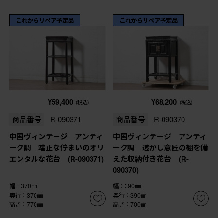
これからリペア予定品
これからリペア予定品
¥59,400
¥68,200
(税込)
(税込)
商品番号
R-090371
商品番号
R-090370
中国ヴィンテージ アンティ
中国ヴィンテージ アンティ
ーク調 端正な佇まいのオリ
ーク調 透かし意匠の棚を備
エンタルな花台 (R-090371)
えた収納付き花台 (R-
090370)
幅：370㎜
幅：390㎜
奥行：370㎜
奥行：390㎜
高さ：770㎜
高さ：700㎜