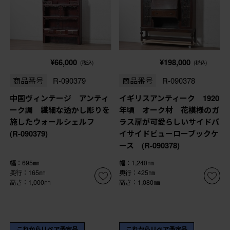
¥66,000
¥198,000
(税込)
(税込)
商品番号
R-090379
商品番号
R-090378
中国ヴィンテージ アンティ
イギリスアンティーク 1920
ーク調 繊細な透かし彫りを
年頃 オーク材 花模様のガ
施したウォールシェルフ
ラス扉が可愛らしいサイドバ
(R-090379)
イサイドビューローブックケ
ース (R-090378)
幅：695㎜
幅：1,240㎜
奥行：165㎜
奥行：425㎜
高さ：1,000㎜
高さ：1,080㎜
これからリペア予定品
これからリペア予定品