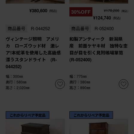
¥380,600
¥178,200
(税込)
30%OFF
(税込)
¥124,740
(税込)
商品番号
R-044252
商品番号
R-052400
ヴィンテージ照明 アメリ
和製アンティーク 新潟県
カ ローズウッド材 激レ
産 前面ケヤキ材 独特な杢
ア!本蛇革を使用した高級感
目が目を引く見附帳場箪笥
漂うスタンドライト (R-
(R-052400)
044252)
幅：300㎜
幅：775㎜
奥行：580㎜
奥行：380㎜
高さ：2,020㎜
高さ：890㎜
これからリペア予定品
これからリペア予定品