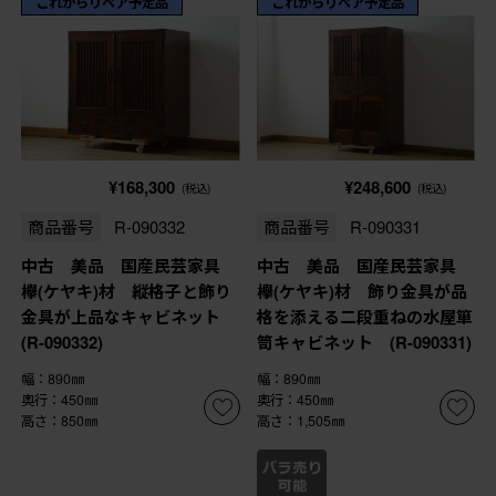
これからリペア予定品
これからリペア予定品
¥168,300
¥248,600
(税込)
(税込)
商品番号
R-090332
商品番号
R-090331
中古 美品 国産民芸家具
中古 美品 国産民芸家具
欅(ケヤキ)材 縦格子と飾り
欅(ケヤキ)材 飾り金具が品
金具が上品なキャビネット
格を添える二段重ねの水屋箪
(R-090332)
笥キャビネット (R-090331)
幅：890㎜
幅：890㎜
奥行：450㎜
奥行：450㎜
高さ：850㎜
高さ：1,505㎜