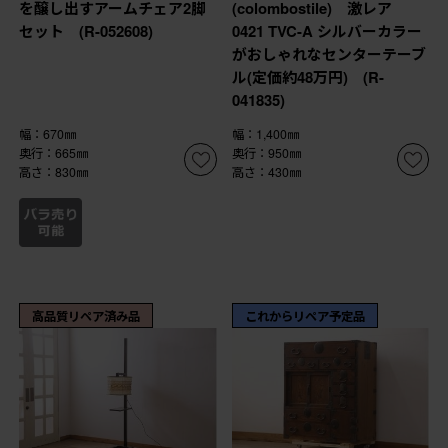
を醸し出すアームチェア2脚
(colombostile) 激レア
セット (R-052608)
0421 TVC-A シルバーカラー
がおしゃれなセンターテーブ
ル(定価約48万円) (R-
041835)
幅：670㎜
幅：1,400㎜
奥行：665㎜
奥行：950㎜
高さ：830㎜
高さ：430㎜
高品質リペア済み品
これからリペア予定品