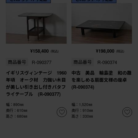
¥158,400
¥198,000
(税込)
(税込)
商品番号
R-090377
商品番号
R-090374
イギリスヴィンテージ 1960
中古 美品 輪島塗 和の趣
年頃 オーク材 力強い木目
を楽しめる扇面文様の座卓
が美しい引き出し付きバタフ
(R-090374)
ライテーブル (R-090377)
幅：890㎜
幅：1,520㎜
奥行：610㎜
奥行：910㎜
高さ：680㎜
高さ：330㎜