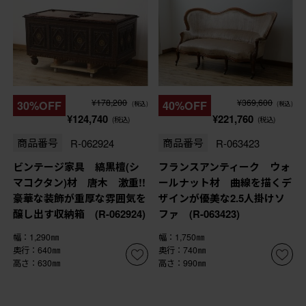
¥178,200
¥369,600
30%OFF
40%OFF
(税込)
(税込)
¥124,740
¥221,760
(税込)
(税込)
商品番号
R-062924
商品番号
R-063423
ビンテージ家具 縞黒檀(シ
フランスアンティーク ウォ
マコクタン)材 唐木 激重!!
ールナット材 曲線を描くデ
豪華な装飾が重厚な雰囲気を
ザインが優美な2.5人掛けソ
醸し出す収納箱 (R-062924)
ファ (R-063423)
幅：1,290㎜
幅：1,750㎜
奥行：640㎜
奥行：740㎜
高さ：630㎜
高さ：990㎜