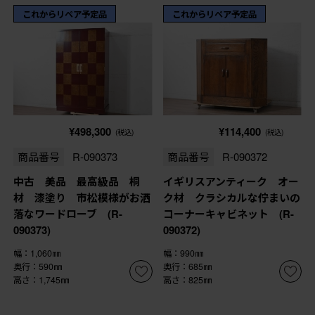
これからリペア予定品
これからリペア予定品
¥498,300
¥114,400
(税込)
(税込)
商品番号
R-090373
商品番号
R-090372
中古 美品 最高級品 桐
イギリスアンティーク オー
材 漆塗り 市松模様がお洒
ク材 クラシカルな佇まいの
落なワードローブ (R-
コーナーキャビネット (R-
090373)
090372)
幅：1,060㎜
幅：990㎜
奥行：590㎜
奥行：685㎜
高さ：1,745㎜
高さ：825㎜