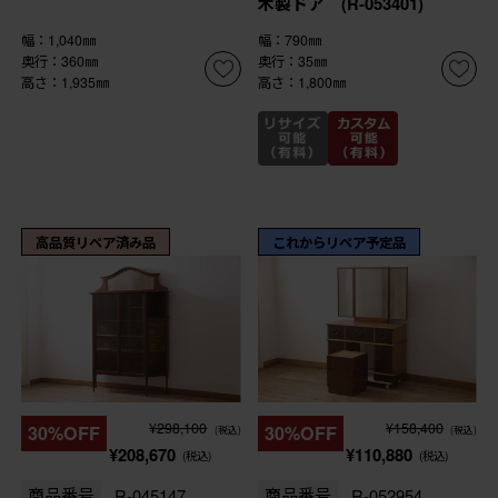
木製ドア (R-053401)
幅：1,040㎜
幅：790㎜
奥行：360㎜
奥行：35㎜
高さ：1,935㎜
高さ：1,800㎜
高品質リペア済み品
これからリペア予定品
¥298,100
¥158,400
30%OFF
30%OFF
(税込)
(税込)
¥208,670
¥110,880
(税込)
(税込)
商品番号
R-045147
商品番号
R-052954