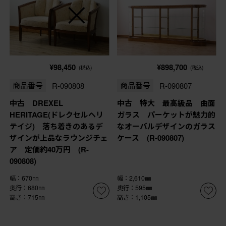
¥98,450
¥898,700
(税込)
(税込)
商品番号
R-090808
商品番号
R-090807
中古 DREXEL
中古 特大 最高級品 曲面
HERITAGE(ドレクセルヘリ
ガラス パーケットが魅力的
テイジ) 落ち着きのあるデ
なオーバルデザインのガラス
ザインが上品なラウンジチェ
ケース (R-090807)
ア 定価約40万円 (R-
090808)
幅：670㎜
幅：2,610㎜
奥行：680㎜
奥行：595㎜
高さ：715㎜
高さ：1,105㎜