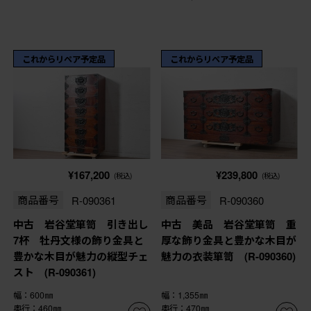
これからリペア予定品
これからリペア予定品
¥167,200
¥239,800
(税込)
(税込)
商品番号
R-090361
商品番号
R-090360
中古 岩谷堂箪笥 引き出し
中古 美品 岩谷堂箪笥 重
7杯 牡丹文様の飾り金具と
厚な飾り金具と豊かな木目が
豊かな木目が魅力の縦型チェ
魅力の衣装箪笥 (R-090360)
スト (R-090361)
幅：600㎜
幅：1,355㎜
奥行：460㎜
奥行：470㎜