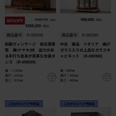
¥99,000
¥348,700
40%OFF
(税込)
(税込)
¥209,220
(税込)
商品番号
R-050035
商品番号
R-090380
和製ヴィンテージ 岩谷堂箪
中古 美品 イタリア 曲げ
笥 欅(ケヤキ)材 迫力のあ
ガラス入りの上品なガラスキ
る手打ち金具が見事な衣装タ
ャビネット (R-090380)
ンス (R-050035)
幅：1,720㎜
幅：890㎜
奥行：450㎜
奥行：400㎜
高さ：915㎜
高さ：960㎜
これからリペア予定品
これからリペア予定品