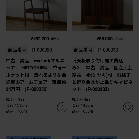
¥167,200
¥99,000
(税込)
(税込)
商品番号
R-090350
商品番号
R-090333
中古 美品 maruni(マルニ
《天板取り付け加工費込
木工) HIROSHIMA ウォー
み》 中古 美品 国産民芸
ルナット材 流れるような曲
家具 欅(ケヤキ)材 縦格子
線美のアームチェア 定価約
と飾り金具が上品なキャビネ
24万円 (R-090350)
ット (R-090333)
幅：560㎜
幅：890㎜
奥行：530㎜
奥行：450㎜
高さ：760㎜
高さ：655㎜