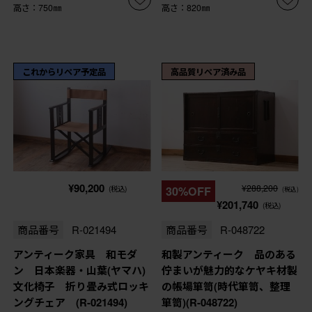
高さ：750㎜
高さ：820㎜
これからリペア予定品
高品質リペア済み品
¥90,200
¥288,200
(税込)
30%OFF
(税込)
¥201,740
(税込)
商品番号
R-021494
商品番号
R-048722
アンティーク家具 和モダ
和製アンティーク 品のある
ン 日本楽器・山葉(ヤマハ)
佇まいが魅力的なケヤキ材製
文化椅子 折り畳み式ロッキ
の帳場箪笥(時代箪笥、整理
ングチェア (R-021494)
箪笥)(R-048722)