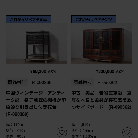
これからリペア予定品
これからリペア予定品
¥68,200
¥330,000
(税込)
(税込)
商品番号
R-090369
商品番号
R-090362
中国ヴィンテージ アンティ
中古 美品 岩谷堂箪笥 重
ーク調 格子意匠の棚板が印
厚な木目と金具が存在感を放
象的な引き出し付き花台
つサイドボード (R-090362)
(R-090369)
幅：410㎜
幅：1,510㎜
奥行：410㎜
奥行：455㎜
高さ：605㎜
高さ：1,065㎜