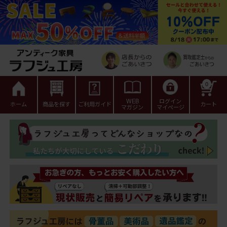
0
WEB
ログイン
ホーム
商品を探す
ご利用ガイド
カート
マガジン
マイページ