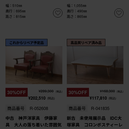
幅：510㎜
幅：1,055㎜
奥行：695㎜
奥行：490㎜
高さ：815㎜
高さ：865㎜
これからリペア予定品
高品質リペア済み品
¥289,300
¥168,300
30%OFF
30%OFF
(税込)
(税込)
¥202,510
¥117,810
(税込)
(税込)
商品番号
R-052608
商品番号
R-041835
中古 神戸洋家具 伊藤家
新古 未使用展示品 IDC大
具 大人の落ち着いた雰囲気
塚家具 コロンボスティーレ