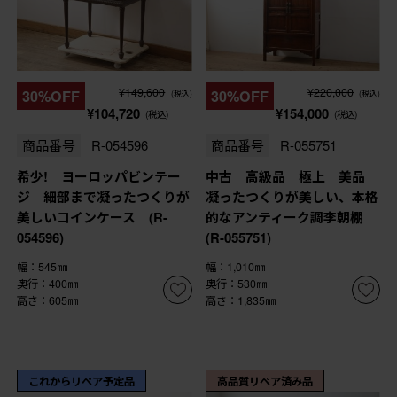
¥149,600
¥220,000
30%OFF
30%OFF
(税込)
(税込)
¥104,720
¥154,000
(税込)
(税込)
商品番号
R-054596
商品番号
R-055751
希少! ヨーロッパビンテー
中古 高級品 極上 美品
ジ 細部まで凝ったつくりが
凝ったつくりが美しい、本格
美しいコインケース (R-
的なアンティーク調李朝棚
054596)
(R-055751)
幅：545㎜
幅：1,010㎜
奥行：400㎜
奥行：530㎜
高さ：605㎜
高さ：1,835㎜
これからリペア予定品
高品質リペア済み品