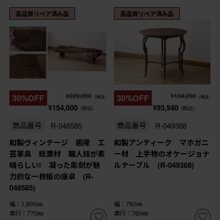
高品質リペア済み品
高品質リペア済み品
¥220,000
¥134,200
30%OFF
30%OFF
(税込)
(税込)
¥154,000
¥93,940
(税込)
(税込)
商品番号
R-048585
商品番号
R-049368
和製ヴィンテージ 国産 工
和製アンティーク マホガニ
芸家具 総栗材 職人技が素
ー材 上手物のオケージョナ
晴らしい! 凝った彫刻が魅
ルテーブル (R-049368)
力的な一枚板の座卓 (R-
048585)
幅：1,800㎜
幅：760㎜
奥行：770㎜
奥行：760㎜