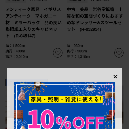
アンティーク家具 イギリス
中古 美品 岩谷堂箪笥 上
アンティーク マホガニー
質な和の空間づくりにおすす
材 ミラーバック 品の良い
めなドレッサー&スツールセ
象眼細工入りのキャビネッ
ット (R-052954)
ト (R-045147)
幅：1,500㎜
幅：930㎜
奥行：400㎜
奥行：380㎜
高さ：2,010㎜
高さ：1,310㎜
×
これからリペア予定品