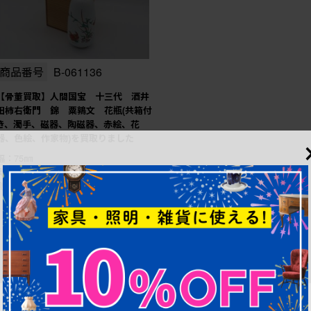
商品番号
B-061136
【骨董買取】人間国宝 十三代 酒井
田柿右衛門 錦 粟鶉文 花瓶(共箱付
き、濁手、磁器、陶磁器、赤絵、花
器、色絵、作家物)を買取りました
幅：75㎜
奥行：75㎜
高さ：155㎜
1