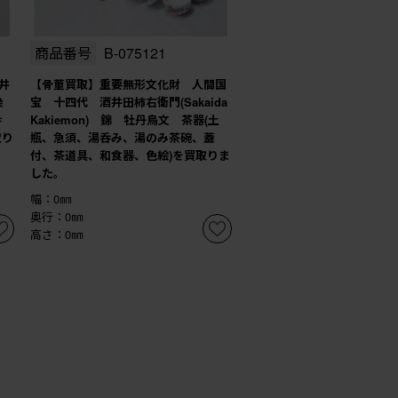
商品番号
B-075121
井
【骨董買取】重要無形文化財 人間国
染
宝 十四代 酒井田柿右衛門(Sakaida
呑
Kakiemon) 錦 牡丹鳥文 茶器(土
取り
瓶、急須、湯呑み、湯のみ茶碗、蓋
付、茶道具、和食器、色絵)を買取りま
した。
幅：0㎜
奥行：0㎜
高さ：0㎜