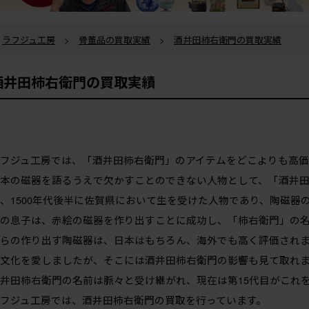
ラフジュ工房
>
骨董品の買取実績
>
酒井田柿右衛門の買取実績
酒井田柿右衛門の買取実績
フジュ工房では、「酒井田柿右衛門」のアイテムをどこよりも高
本の磁器を語るうえで欠かすことのできない人物として、「酒井
、1500年代後半に佐賀県において生を受けた人物であり、陶磁器
の息子は、赤絵の磁器を作り出すことに成功し、「柿右衛門」の
らの作り出す陶磁器は、日本はもちろん、海外でも高く評価され
文化を愛しましたが、そこには酒井田柿右衛門の影響も見て取れ
井田柿右衛門の名前は脈々と受け継がれ、現在は第15代目がこれ
フジュ工房では、酒井田柿右衛門の買取を行っています。