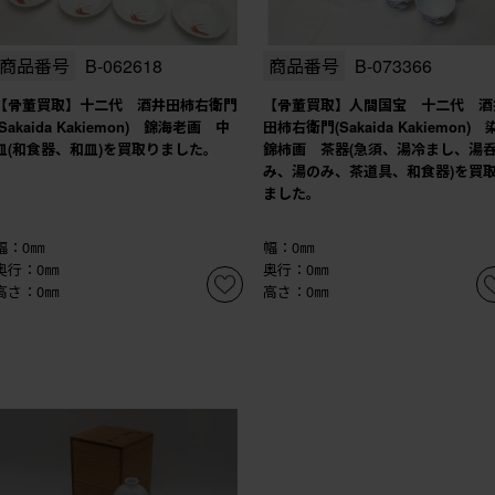
商品番号
B-062618
商品番号
B-073366
【骨董買取】十二代 酒井田柿右衛門
【骨董買取】人間国宝 十二代 酒
(Sakaida Kakiemon) 錦海老画 中
田柿右衛門(Sakaida Kakiemon) 
皿(和食器、和皿)を買取りました。
錦柿画 茶器(急須、湯冷まし、湯
み、湯のみ、茶道具、和食器)を買
ました。
幅：0㎜
幅：0㎜
奥行：0㎜
奥行：0㎜
高さ：0㎜
高さ：0㎜