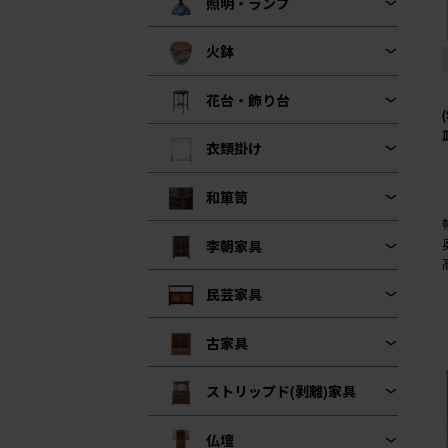
照明・ランプ
火鉢
花台・飾り台
衣類掛け
和箪笥
李朝家具
民芸家具
古家具
ストリップド(剥離)家具
仏壇