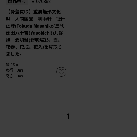
商品番号
B-070863
【骨董買取】重要無形文化
財 人間国宝 柳雨軒 徳田
正彦(Tokuda Masahiko(三代
徳田八十吉(Yasokichi))九谷
焼 碧明釉(碧明燿彩、壷、
花器、花瓶、花入)を買取り
ました。
幅：0㎜
奥行：0㎜
高さ：0㎜
1