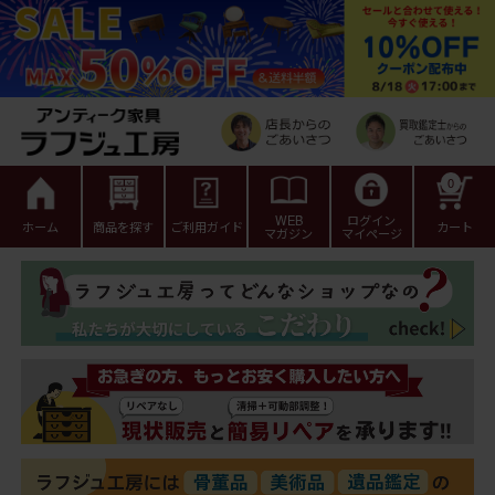
0
WEB
ログイン
ホーム
商品を探す
ご利用ガイド
カート
マガジン
マイページ