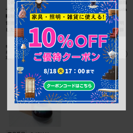
【骨董買取】九谷焼 徳田八
【骨董買取】人間国宝 柳雨
十吉(Tokuda Yasokichi) 瑞
軒 三代 徳田八十吉(Tokuda
稲釉 四天王図 龍双耳 観
Yasokichi/徳田正彦
音摘 香炉(菱形)を買取りま
(Masahiko)) 九谷焼 碧明
した。
釉 香炉(三つ脚、彩釉、獅
子)を買取りました。
幅：0㎜
幅：0㎜
奥行：0㎜
奥行：0㎜
高さ：0㎜
高さ：0㎜