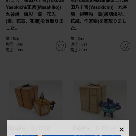
軒三代 徳田八十吉(Tokuda
彦(Tokuda Masahiko/三代徳
Yasokichi/正彦(Masahiko))
田八十吉(Yasokichi)) 九谷
九谷焼 耀彩 壺 花入
焼 碧明釉 壺(碧明燿彩、
(壷、花器、花瓶)を買取りま
花瓶、作家物)を買取りまし
した。
た。
幅：0㎜
幅：0㎜
奥行：0㎜
奥行：0㎜
高さ：0㎜
高さ：0㎜
×
商品番号
B-070782
商品番号
B-075124