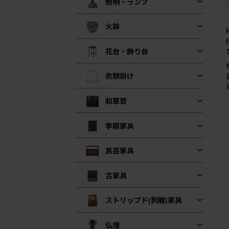
照明・ランプ
火鉢
花台・飾り台
衣類掛け
和箪笥
李朝家具
民芸家具
古家具
ストリップド(剥離)家具
仏壇