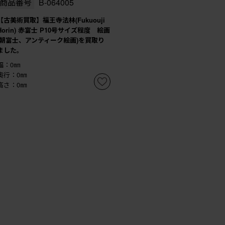
商品番号
B-064005
【古美術買取】福王寺法林(Fukuouji
Horin) 赤富士 P10号サイズ程度 絵画
(朝富士、アンティーク絵画)を買取り
ました。
幅：0㎜
奥行：0㎜
高さ：0㎜