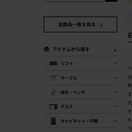
全商品一覧を見る
アイテムから探す
ソファ
ラ
日
テーブル
界
椅子・ベンチ
す
文
デスク
そ
た
キャビネット・戸棚
ラ