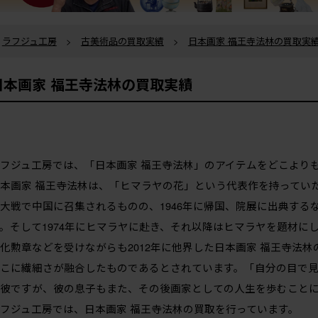
ラフジュ工房
>
古美術品の買取実績
>
日本画家 福王寺法林の買取実
日本画家 福王寺法林の買取実績
フジュ工房では、「日本画家 福王寺法林」のアイテムをどこより
本画家 福王寺法林は、「ヒマラヤの花」という代表作を持っていた
大戦で中国に召集されるものの、1946年に帰国、院展に出典する
。そして1974年にヒマラヤに赴き、それ以降はヒマラヤを題材に
化勲章などを受けながらも2012年に他界した日本画家 福王寺法
こに繊細さが融合したものであるとされています。「自分の目で
彼ですが、彼の息子もまた、その後画家としての人生を歩むこと
フジュ工房では、日本画家 福王寺法林の買取を行っています。