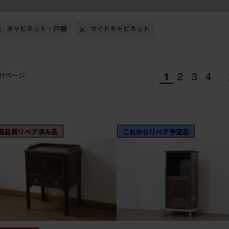
キャビネット・戸棚
サイドキャビネット
1
2
3
4
/31ページ
高品質リペア済み品
これからリペア予定品