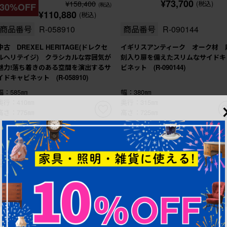
¥73,700
¥158,400
(税込)
30%OFF
(税込)
¥110,880
(税込)
商品番号
R-058910
商品番号
R-090144
中古 DREXEL HERITAGE(ドレクセ
イギリスアンティーク オーク材 
ルヘリテイジ) クラシカルな雰囲気が
刻入り扉を備えたスリムなサイドキ
魅力!落ち着きのある空間を演出するサ
ビネット (R-090144)
イドキャビネット (R-058910)
幅：585㎜
幅：380㎜
奥行：410㎜
奥行：315㎜
高さ：775㎜
高さ：725㎜
これからリペア予定品
これからリペア予定品