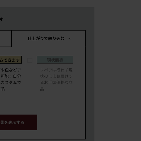
す
仕上がりで絞り込む
ムできます
現状販売
ズや色などア
リペアは行わず現
ジ可能！自分
状のままお届けす
にカスタムで
るお手頃価格な商
商品
品
果を表示する