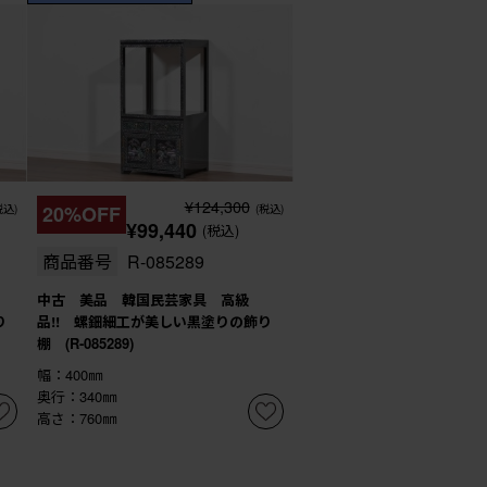
¥124,300
税込)
20%OFF
(税込)
¥99,440
(税込)
商品番号
R-085289
中古 美品 韓国民芸家具 高級
り
品!! 螺鈿細工が美しい黒塗りの飾り
棚 (R-085289)
幅：400㎜
奥行：340㎜
高さ：760㎜