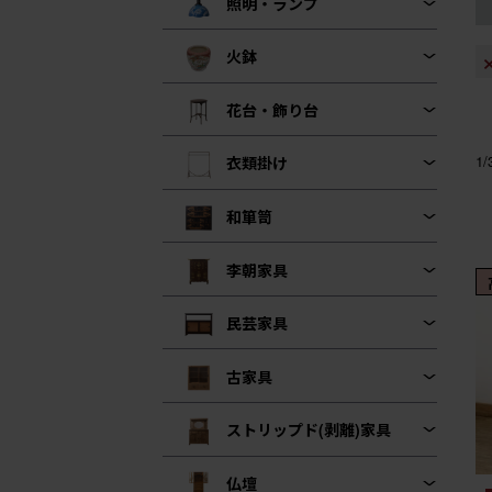
照明・ランプ
火鉢
花台・飾り台
1
衣類掛け
和箪笥
李朝家具
民芸家具
古家具
ストリップド(剥離)家具
仏壇