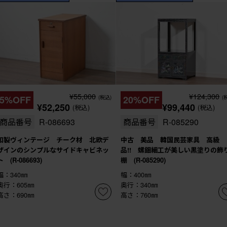
¥55,000
¥124,300
5%OFF
(税込)
20%OFF
(
¥52,250
¥99,440
(税込)
(税込)
商品番号
R-086693
商品番号
R-085290
和製ヴィンテージ チーク材 北欧デ
中古 美品 韓国民芸家具 高級
ザインのシンプルなサイドキャビネッ
品!! 螺鈿細工が美しい黒塗りの飾
ト (R-086693)
棚 (R-085290)
幅：340㎜
幅：400㎜
奥行：605㎜
奥行：340㎜
高さ：690㎜
高さ：760㎜