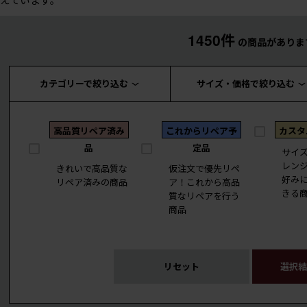
1450件
の商品がありま
カテゴリーで絞り込む
サイズ・価格で絞り込む
高品質リペア済み
これからリペア予
カスタ
品
定品
サイ
レン
きれいで高品質な
仮注文で優先リペ
好み
リペア済みの商品
ア！これから高品
きる
質なリペアを行う
商品
リセット
選択結