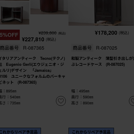
¥178,200
¥239,800
(税込)
5%OFF
(税込)
¥227,810
(税込)
商品番号
R-087365
商品番号
R-087025
イタリアアンティーク Tecno(テクノ)
和製アンティーク 薄型引き出しが
社 Eugenio Gerli(エウジェニオ・ジ
ぶレコードケース (R-087025)
ェルリ)デザイン 「Jamaica」
B106 ユニークなフォルムのバーキャ
ビネット (R-087365)
幅：895㎜
幅：495㎜
奥行：540㎜
奥行：590㎜
高さ：735㎜
高さ：890㎜
これからリペア予定品
これからリペア予定品