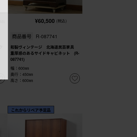
¥60,500
(税込)
税込)
商品番号
R-087741
ク
和製ヴィンテージ 北海道民芸家具
重厚感のあるサイドキャビネット (R-
087741)
幅：600㎜
奥行：450㎜
高さ：600㎜
これからリペア予定品