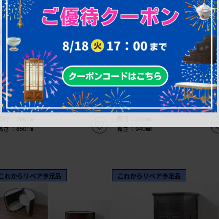
¥146,300
¥118,800
5%OFF
(税込)
5%OFF
(
¥138,985
¥112,860
(税込)
(税込)
商品番号
R-087800
商品番号
R-087795
イギリスアンティーク マホガニー
イギリスアンティーク オーク材 
材 曲線フォルムが美しい上品なサイ
ラシカルな彫刻入りのコールボック
ドキャビネット (R-087800)
ス (R-087795)
幅：665㎜
幅：440㎜
奥行：390㎜
奥行：340㎜
高さ：850㎜
高さ：940㎜
これからリペア予定品
これからリペア予定品