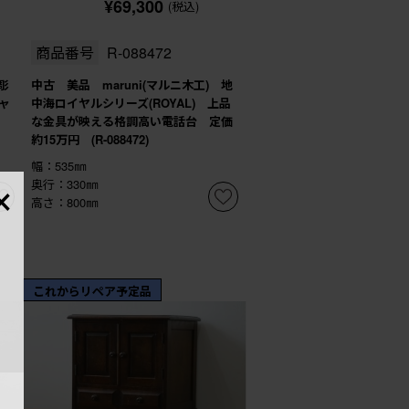
¥69,300
(税込)
商品番号
R-088472
彫
中古 美品 maruni(マルニ木工) 地
ャ
中海ロイヤルシリーズ(ROYAL) 上品
な金具が映える格調高い電話台 定価
約15万円 (R-088472)
幅：535㎜
×
奥行：330㎜
高さ：800㎜
これからリペア予定品