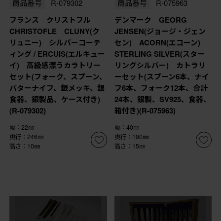
商品番号
R-079302
商品番号
R-075963
フランス クリストフル
デンマーク GEORG
CHRISTOFLE CLUNY(ク
JENSEN(ジョージ・ジェン
リュニー) シルバーコーテ
セン) ACORN(エコーン)
ィング / ERCUIS(エルキュー
STERLING SILVER(スター
イ) 高級感漂うカラトリー
リングシルバー) カトラリ
セット(フォーク、スプーン、
ーセット(スプーン6本、ナイ
バターナイフ、銀メッキ、銀
フ6本、フォーク12本、合計
食器、銀製品、ケース付き)
24本、銀製、SV925、食器、
(R-079302)
箱付き)(R-075963)
幅：22㎜
幅：40㎜
奥行：246㎜
奥行：190㎜
高さ：10㎜
高さ：15㎜