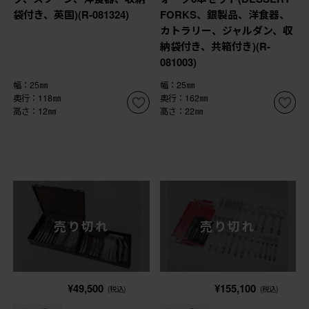
袋付き、英国)(R-081324)
FORKS、銀製品、洋食器、
カトラリー、ジャルダン、収
納袋付き、共箱付き)(R-
081003)
幅：25㎜
幅：25㎜
奥行：118㎜
奥行：162㎜
高さ：12㎜
高さ：22㎜
売り切れ
売り切れ
¥49,500
¥155,100
(税込)
(税込)