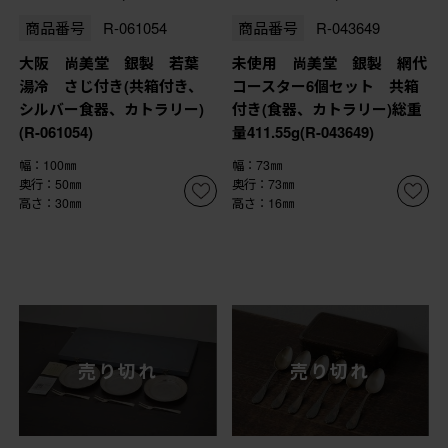
商品番号
R-061054
商品番号
R-043649
大阪 尚美堂 銀製 若葉
未使用 尚美堂 銀製 網代
湯冷 さじ付き(共箱付き、
コースター6個セット 共箱
シルバー食器、カトラリー)
付き(食器、カトラリー)総重
(R-061054)
量411.55g(R-043649)
幅：100㎜
幅：73㎜
奥行：50㎜
奥行：73㎜
高さ：30㎜
高さ：16㎜
売り切れ
売り切れ