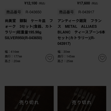
¥12,100
¥17,600
(税込)
(税込)
商品番号
R-043650
商品番号
R-043917
尚美堂 銀製 ケーキ皿 フ
アンティーク雑貨 フラン
ォーク 3セット(食器、カト
ス METAL ALLIAES
ラリー)総重量195.98g
BLANC ティースプーン6本
SILVER950(R-043650)
セット(カトラリー)(R-
043917)
幅：414㎜
幅：30㎜
奥行：177㎜
奥行：145㎜
高さ：20㎜
高さ：25㎜
売り切れ
売り切れ