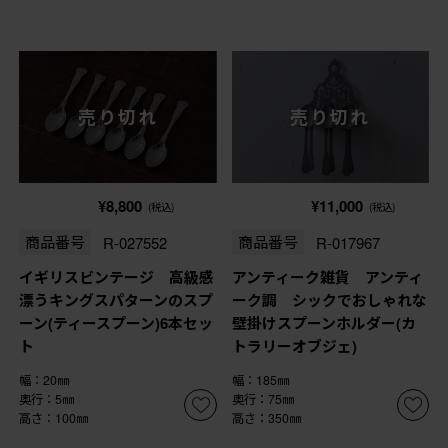
売り切れ
売り切れ
¥8,800
¥11,000
(税込)
(税込)
商品番号
R-027552
商品番号
R-017967
イギリスビンテージ 高級感
アンティーク雑貨 アンティ
漂うキングスパターンのスプ
ーク調 シックでおしゃれな
ーン(ティースプーン)6本セッ
壁掛けスプーンホルダー(カ
ト
トラリーオブジェ)
幅：20㎜
幅：185㎜
奥行：5㎜
奥行：75㎜
高さ：100㎜
高さ：350㎜