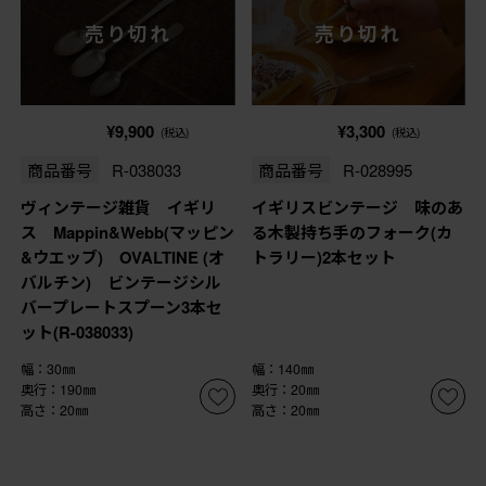
売り切れ
売り切れ
¥9,900
¥3,300
(税込)
(税込)
商品番号
R-038033
商品番号
R-028995
ヴィンテージ雑貨 イギリ
イギリスビンテージ 味のあ
ス Mappin&Webb(マッピン
る木製持ち手のフォーク(カ
&ウエッブ) OVALTINE (オ
トラリー)2本セット
バルチン) ビンテージシル
バープレートスプーン3本セ
ット(R-038033)
幅：30㎜
幅：140㎜
奥行：190㎜
奥行：20㎜
高さ：20㎜
高さ：20㎜