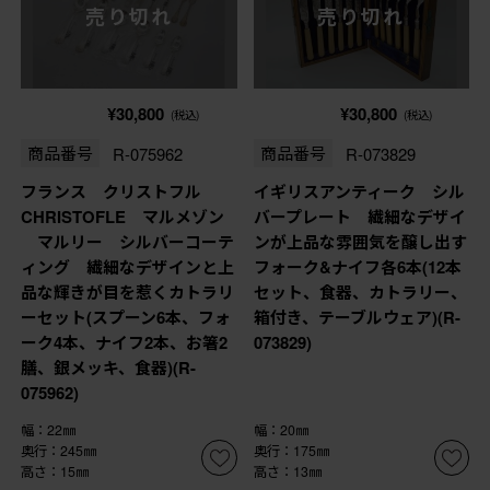
売り切れ
売り切れ
¥30,800
¥30,800
(税込)
(税込)
商品番号
R-075962
商品番号
R-073829
フランス クリストフル
イギリスアンティーク シル
CHRISTOFLE マルメゾン
バープレート 繊細なデザイ
マルリー シルバーコーテ
ンが上品な雰囲気を醸し出す
ィング 繊細なデザインと上
フォーク&ナイフ各6本(12本
品な輝きが目を惹くカトラリ
セット、食器、カトラリー、
ーセット(スプーン6本、フォ
箱付き、テーブルウェア)(R-
ーク4本、ナイフ2本、お箸2
073829)
膳、銀メッキ、食器)(R-
075962)
幅：22㎜
幅：20㎜
奥行：245㎜
奥行：175㎜
高さ：15㎜
高さ：13㎜