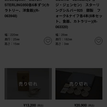
STERLING950各6本ずつ(カ
ジ・ジェンセン) スターリ
ラトリー、洋食器)(R-
ングシルバー925 銀製 フ
063948)
ォーク&ナイフ各4本(8本セッ
ト、食器、カトラリー)(R-
063320)
幅：220㎜
幅：26㎜
奥行：25㎜
奥行：182㎜
高さ：15㎜
高さ：3㎜
売り切れ
売り切れ
¥13,200
¥20,900
(税込)
(税込)