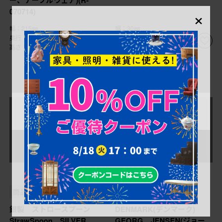
ー、テーブルウェア)(R-
×
070714)
幅：215㎜
幅：30㎜
奥行：140㎜
奥行：130㎜
高さ：195㎜
高さ：15㎜
売り切れ
売り切れ
¥12,100
¥49,500
(税込)
(税込)
商品番号
R-063948
商品番号
R-063320
銀製 ストロースプーン
DENMARK(デンマーク)
StrawSpoon SILVER
GEORG JENSEN(ジョー