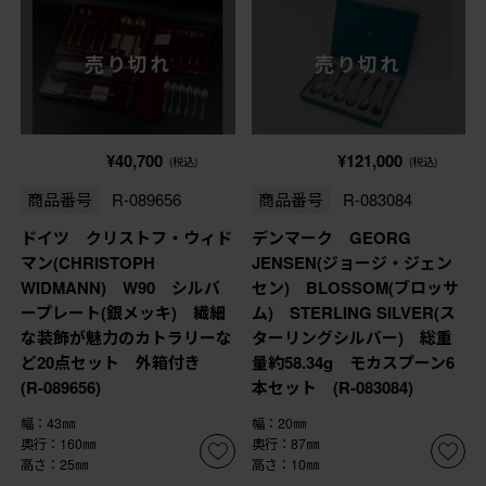
売り切れ
売り切れ
¥40,700
¥121,000
(税込)
(税込)
商品番号
R-089656
商品番号
R-083084
ドイツ クリストフ・ウィド
デンマーク GEORG
マン(CHRISTOPH
JENSEN(ジョージ・ジェン
WIDMANN) W90 シルバ
セン) BLOSSOM(ブロッサ
ープレート(銀メッキ) 繊細
ム) STERLING SILVER(ス
な装飾が魅力のカトラリーな
ターリングシルバー) 総重
ど20点セット 外箱付き
量約58.34g モカスプーン6
(R-089656)
本セット (R-083084)
幅：43㎜
幅：20㎜
奥行：160㎜
奥行：87㎜
高さ：25㎜
高さ：10㎜