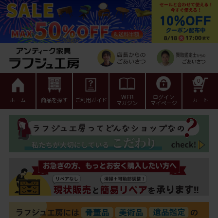
0
WEB
ログイン
ホーム
商品を探す
ご利用ガイド
カート
マガジン
マイページ