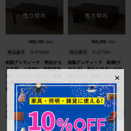
売り切れ
売り切れ
¥89,100
¥68,200
(税込)
(税込)
商品番号
R-079836
商品番号
R-077261
和製アンティーク 明治から
和製アンティーク 総欅(ケ
大正期 上手物!! 指物高級
ヤキ)材 素朴な佇まいの片
×
品! 引き出し3杯付き 背面
袖机(文机、座机、ローテー
の幕板デザインが素敵な文
ブル、作業台、ワークデス
机 (R-079836)
ク、在宅用、在宅ワーク用)
(R-077261)
幅：695㎜
幅：855㎜
奥行：375㎜
奥行：465㎜
高さ：280㎜
高さ：315㎜