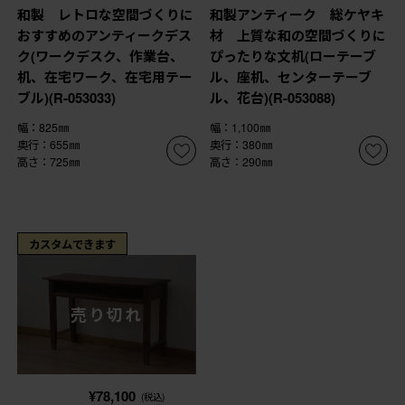
和製 レトロな空間づくりに
和製アンティーク 総ケヤキ
おすすめのアンティークデス
材 上質な和の空間づくりに
ク(ワークデスク、作業台、
ぴったりな文机(ローテーブ
机、在宅ワーク、在宅用テー
ル、座机、センターテーブ
ブル)(R-053033)
ル、花台)(R-053088)
幅：825㎜
幅：1,100㎜
奥行：655㎜
奥行：380㎜
高さ：725㎜
高さ：290㎜
カスタムできます
売り切れ
¥78,100
(税込)