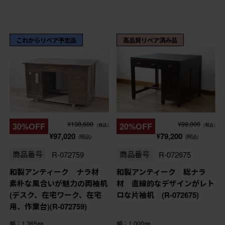
これからリペア予定品
高品質リペア済み品
¥138,600
¥99,000
30%OFF
20%OFF
(税込)
(税込)
¥97,020
¥79,200
(税込)
(税込)
商品番号
R-072759
商品番号
R-072675
和製アンティーク ナラ材
和製アンティーク 総ナラ
素朴な風合いが魅力の両袖机
材 直線的なデザインがレト
(デスク、在宅ワーク、在宅
ロな片袖机 (R-072675)
用、作業台)(R-072759)
幅：1,365㎜
幅：1,000㎜