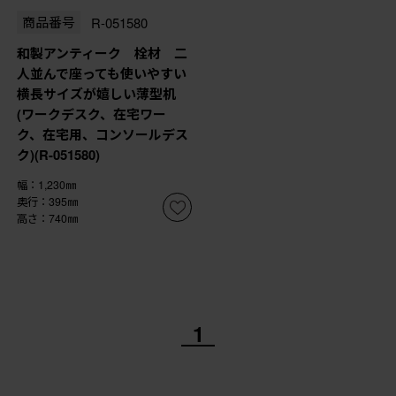
商品番号
R-051580
和製アンティーク 栓材 二
人並んで座っても使いやすい
横長サイズが嬉しい薄型机
(ワークデスク、在宅ワー
ク、在宅用、コンソールデス
ク)(R-051580)
幅：1,230㎜
奥行：395㎜
高さ：740㎜
1