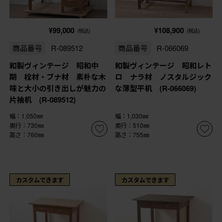
¥99,000
¥108,900
(税込)
(税込)
商品番号
R-089512
商品番号
R-066069
和製ヴィンテージ 昭和中
和製ヴィンテージ 昭和レト
期 栓材・ブナ材 素朴な木
ロ ナラ材 ノスタルジック
味と大小の引き出しが魅力の
な薄型平机 (R-066069)
片袖机 (R-089512)
幅：1,050㎜
幅：1,030㎜
奥行：730㎜
奥行：510㎜
高さ：760㎜
高さ：755㎜
カスタムできます
カスタムできます