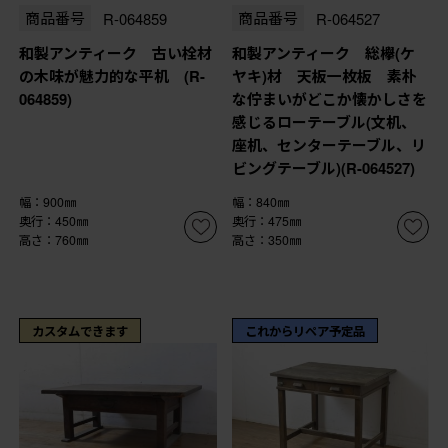
商品番号
R-064859
商品番号
R-064527
和製アンティーク 古い栓材
和製アンティーク 総欅(ケ
の木味が魅力的な平机 (R-
ヤキ)材 天板一枚板 素朴
064859)
な佇まいがどこか懐かしさを
感じるローテーブル(文机、
座机、センターテーブル、リ
ビングテーブル)(R-064527)
幅：900㎜
幅：840㎜
奥行：450㎜
奥行：475㎜
高さ：760㎜
高さ：350㎜
カスタムできます
これからリペア予定品