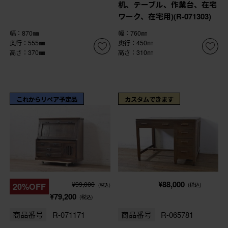
机、テーブル、作業台、在宅
ワーク、在宅用)(R-071303)
幅：870㎜
幅：760㎜
奥行：555㎜
奥行：450㎜
高さ：370㎜
高さ：310㎜
これからリペア予定品
カスタムできます
¥88,000
¥99,000
20%OFF
(税込)
(税込)
¥79,200
(税込)
商品番号
R-071171
商品番号
R-065781