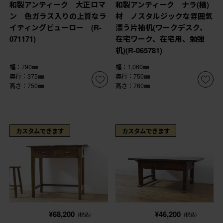
和製アンティーク 大正ロマ
和製アンティーク ナラ(楢)
ン 色ガラス入りの上質なラ
材 ノスタルジックな雰囲気
イティングビューロー (R-
漂う片袖机(ワークデスク、
071171)
在宅ワーク、在宅用、勉強
机)(R-065781)
幅：790㎜
幅：1,060㎜
奥行：375㎜
奥行：750㎜
高さ：750㎜
高さ：760㎜
カスタムできます
カスタムできます
¥68,200
¥46,200
(税込)
(税込)