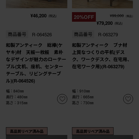
¥46,200
¥99,000
(税込)
20%OFF
(税込)
¥79,200
(税込)
商品番号
R-064526
商品番号
R-063279
和製アンティーク 総欅(ケ
和製アンティーク ブナ材
ヤキ)材 天板一枚板 素朴
上質なつくりの平机(デス
なデザインが魅力のローテー
ク、ワークデスク、在宅用、
ブル(文机、座机、センター
在宅ワーク用)(R-063279)
テーブル、リビングテーブ
ル)(R-064526)
幅：840㎜
幅：910㎜
奥行：480㎜
奥行：665㎜
高さ：315㎜
高さ：730㎜
高品質リペア済み品
高品質リペア済み品