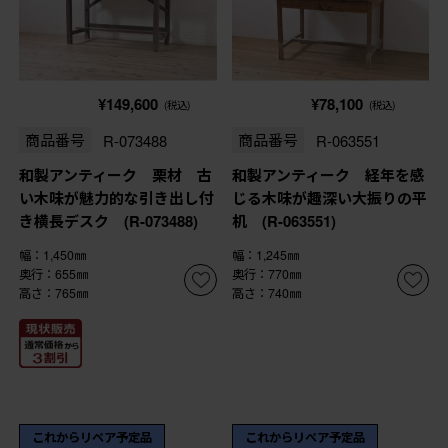
¥149,600
¥78,100
(税込)
(税込)
商品番号
R-073488
商品番号
R-063551
和製アンティーク 栗材 古
和製アンティーク 経年を感
い木味が魅力的な引き出し付
じる木味が趣深い大振りの平
き横長デスク (R-073488)
机 (R-063551)
幅：1,450㎜
幅：1,245㎜
奥行：655㎜
奥行：770㎜
高さ：765㎜
高さ：740㎜
これからリペア予定品
これからリペア予定品