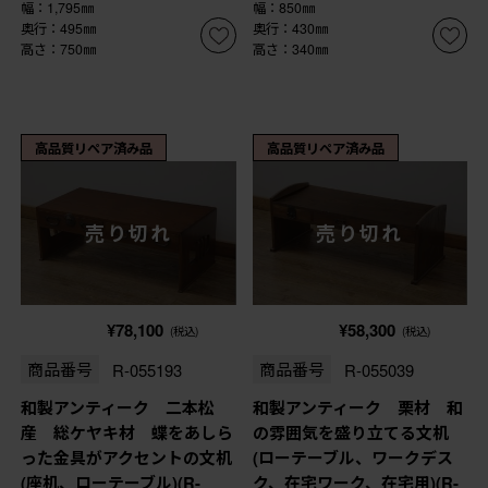
幅：1,795㎜
幅：850㎜
奥行：495㎜
奥行：430㎜
高さ：750㎜
高さ：340㎜
高品質リペア済み品
高品質リペア済み品
売り切れ
売り切れ
¥78,100
¥58,300
(税込)
(税込)
商品番号
R-055193
商品番号
R-055039
和製アンティーク 二本松
和製アンティーク 栗材 和
産 総ケヤキ材 蝶をあしら
の雰囲気を盛り立てる文机
った金具がアクセントの文机
(ローテーブル、ワークデス
(座机、ローテーブル)(R-
ク、在宅ワーク、在宅用)(R-