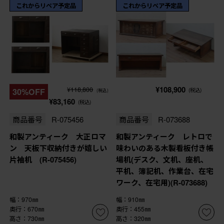
これからリペア予定品
これからリペア予定品
¥108,900
¥118,800
30%OFF
(税込)
(税込)
¥83,160
(税込)
商品番号
R-075456
商品番号
R-073688
和製アンティーク 大正ロマ
和製アンティーク レトロで
ン 天板下収納付きが嬉しい
味わいのある木製看板付き帳
片袖机 (R-075456)
場机(デスク、文机、座机、
平机、簿記机、作業台、在宅
ワーク、在宅用)(R-073688)
幅：970㎜
幅：910㎜
奥行：670㎜
奥行：455㎜
高さ：730㎜
高さ：320㎜