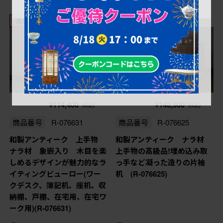
高品質リペア済み品
高品質リペア済み品
売り切れ
売り切れ
¥114,400
¥148,500
(税込)
(税込)
商品番号
R-076631
商品番号
R-076625
和製アンティーク 上手物
和製アンティーク ナラ材
ナラ材 象嵌入り 木目を楽
上手物の高級品!埋め込み取
しめるデザインが魅力的なラ
っ手など凝った造りの片袖
イティングビューロー(ワー
机 (R-076625)
クデスク、簿記机、座机、収
納棚、戸棚、在宅用、在宅ワ
ーク用)(R-076631)