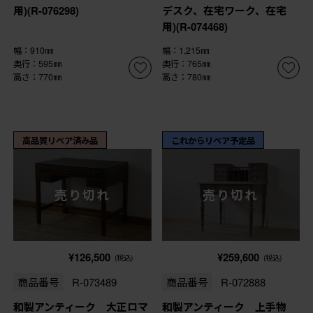
用)(R-076298)
デスク、在宅ワーク、在宅
用)(R-074468)
幅：910㎜
幅：1,215㎜
奥行：595㎜
奥行：765㎜
高さ：770㎜
高さ：780㎜
高品質リペア済み品
これからリペア予定品
売り切れ
売り切れ
¥126,500
¥259,600
(税込)
(税込)
商品番号
R-073489
商品番号
R-072888
和製アンティーク 大正ロマ
和製アンティーク 上手物