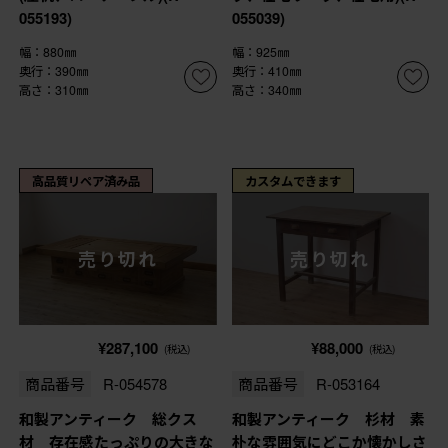
055193)
055039)
幅：880㎜
幅：925㎜
奥行：390㎜
奥行：410㎜
高さ：310㎜
高さ：340㎜
高品質リペア済み品
カスタムできます
売り切れ
売り切れ
¥287,100
¥88,000
(税込)
(税込)
商品番号
R-054578
商品番号
R-053164
和製アンティーク 総クス
和製アンティーク 杉材 素
材 存在感たっぷりの大きな
朴な雰囲気にどこか懐かしさ