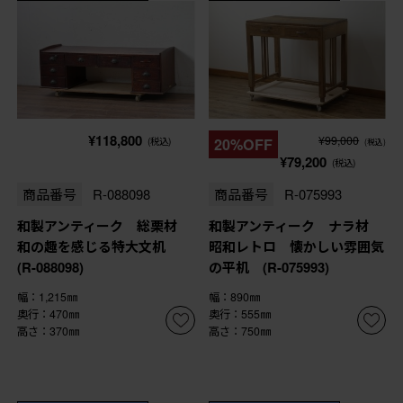
¥118,800
¥99,000
(税込)
20%OFF
(税込)
¥79,200
(税込)
商品番号
R-088098
商品番号
R-075993
和製アンティーク 総栗材
和製アンティーク ナラ材
和の趣を感じる特大文机
昭和レトロ 懐かしい雰囲気
(R-088098)
の平机 (R-075993)
幅：1,215㎜
幅：890㎜
奥行：470㎜
奥行：555㎜
高さ：370㎜
高さ：750㎜