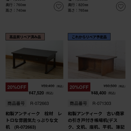
奥行：760㎜
奥行：820㎜
高さ：740㎜
高さ：765㎜
高品質リペア済み品
これからリペア予定品
¥59,400
¥60,500
20%OFF
20%OFF
(税込)
(税込)
¥47,520
¥48,400
(税込)
(税込)
商品番号
R-072663
商品番号
R-071303
和製アンティーク 栓材 レ
和製アンティーク 古い商家
トロな雰囲気たっぷりな文
の引き戸付き帳場机(デス
机 (R-072663)
ク、文机、座机、平机、簿記