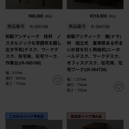
¥88,000
¥218,900
(税込)
(税込)
商品番号
R-065188
商品番号
R-064726
和製アンティーク 栓材 ノ
和製アンティーク 楢(ナラ)
スタルジックな雰囲気を醸し
材 組立式 重厚感ある佇ま
出す平机(デスク、ワークデ
いが目を引く両袖机(ニーホ
スク、在宅用、在宅ワーク、
ールデスク、ワークデスク、
作業台)(R-065188)
オフィスデスク、在宅用、在
宅ワーク)(R-064726)
幅：910㎜
奥行：600㎜
幅：1,370㎜
高さ：750㎜
奥行：750㎜
高さ：755㎜
これからリペア予定品
高品質リペア済み品