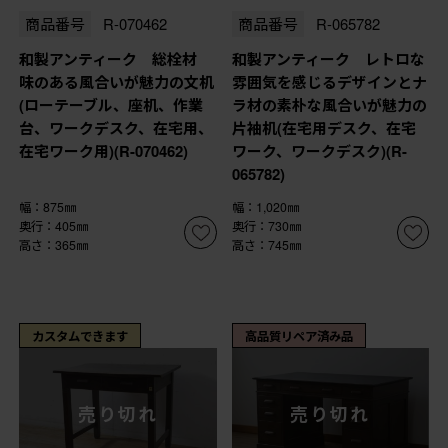
商品番号
R-070462
商品番号
R-065782
和製アンティーク 総栓材
和製アンティーク レトロな
味のある風合いが魅力の文机
雰囲気を感じるデザインとナ
(ローテーブル、座机、作業
ラ材の素朴な風合いが魅力の
台、ワークデスク、在宅用、
片袖机(在宅用デスク、在宅
在宅ワーク用)(R-070462)
ワーク、ワークデスク)(R-
065782)
幅：875㎜
幅：1,020㎜
奥行：405㎜
奥行：730㎜
高さ：365㎜
高さ：745㎜
カスタムできます
高品質リペア済み品
売り切れ
売り切れ