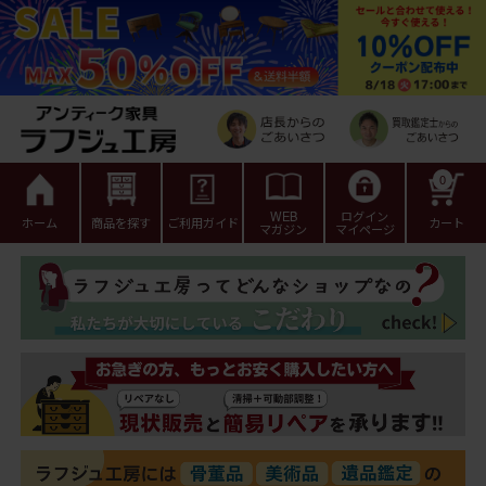
0
WEB
ログイン
ホーム
商品を探す
ご利用ガイド
カート
マガジン
マイページ