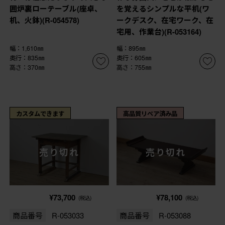
囲炉裏ローテーブル(座卓、
を覚えるシンプルな平机(ワ
机、火鉢)(R-054578)
ークデスク、在宅ワーク、在
宅用、作業台)(R-053164)
幅：1,610㎜
幅：895㎜
奥行：835㎜
奥行：605㎜
高さ：370㎜
高さ：755㎜
カスタムできます
高品質リペア済み品
売り切れ
売り切れ
¥73,700
¥78,100
(税込)
(税込)
商品番号
R-053033
商品番号
R-053088