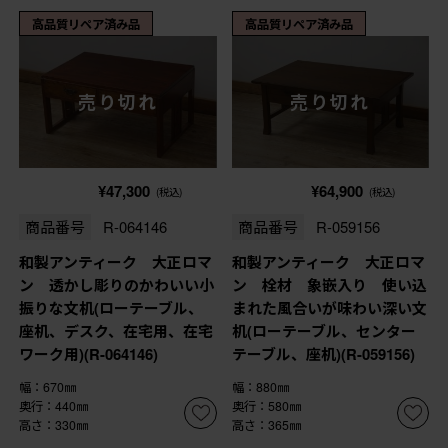
高品質リペア済み品
高品質リペア済み品
売り切れ
売り切れ
¥47,300
¥64,900
(税込)
(税込)
商品番号
R-064146
商品番号
R-059156
和製アンティーク 大正ロマ
和製アンティーク 大正ロマ
ン 透かし彫りのかわいい小
ン 栓材 象嵌入り 使い込
振りな文机(ローテーブル、
まれた風合いが味わい深い文
座机、デスク、在宅用、在宅
机(ローテーブル、センター
ワーク用)(R-064146)
テーブル、座机)(R-059156)
幅：670㎜
幅：880㎜
奥行：440㎜
奥行：580㎜
高さ：330㎜
高さ：365㎜