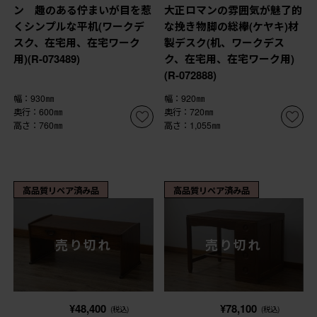
ン 趣のある佇まいが目を惹
大正ロマンの雰囲気が魅了的
くシンプルな平机(ワークデ
な挽き物脚の総欅(ケヤキ)材
スク、在宅用、在宅ワーク
製デスク(机、ワークデス
用)(R-073489)
ク、在宅用、在宅ワーク用)
(R-072888)
幅：930㎜
幅：920㎜
奥行：600㎜
奥行：720㎜
高さ：760㎜
高さ：1,055㎜
高品質リペア済み品
高品質リペア済み品
売り切れ
売り切れ
¥48,400
¥78,100
(税込)
(税込)