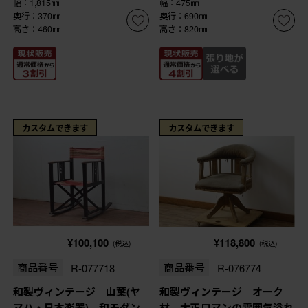
幅：1,815㎜
幅：475㎜
奥行：370㎜
奥行：690㎜
高さ：460㎜
高さ：820㎜
カスタムできます
カスタムできます
¥100,100
¥118,800
(税込)
(税込)
商品番号
R-077718
商品番号
R-076774
和製ヴィンテージ 山葉(ヤ
和製ヴィンテージ オーク
マハ・日本楽器) 和モダン
材 大正ロマンの雰囲気溢れ