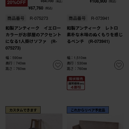
¥108,900
¥84,700
20%OFF
(税込)
(税込)
¥67,760
(税込)
商品番号
R-075273
商品番号
R-073941
和製アンティーク イエロー
和製アンティーク レトロ
カラーがお部屋のアクセント
素朴な木味のぬくもりを感じ
になる1人掛けソファ (R-
るベンチ (R-073941)
075273)
幅：590㎜
幅：1,510㎜
奥行：740㎜
奥行：530㎜
高さ：760㎜
高さ：760㎜
カスタムできます
これからリペア予定品