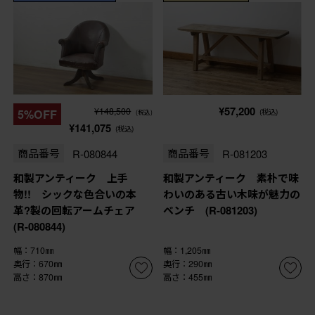
¥57,200
¥148,500
5%OFF
(税込)
(税込)
¥141,075
(税込)
商品番号
R-080844
商品番号
R-081203
和製アンティーク 上手
和製アンティーク 素朴で味
物!! シックな色合いの本
わいのある古い木味が魅力の
革?製の回転アームチェア
ベンチ (R-081203)
(R-080844)
幅：710㎜
幅：1,205㎜
奥行：670㎜
奥行：290㎜
高さ：870㎜
高さ：455㎜