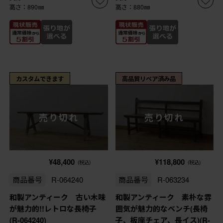
高さ：890㎜
高さ：880㎜
カスタムできます
高品質リペア済み品
売り切れ
売り切れ
¥48,400
¥118,800
(税込)
(税込)
商品番号
R-064240
商品番号
R-063234
和製アンティーク 古い木味
和製アンティーク 素朴な雰
が魅力的!!レトロな長椅子
囲気が魅力的なベンチ(長椅
(R-064240)
子、板座チェア、長イス)(R-