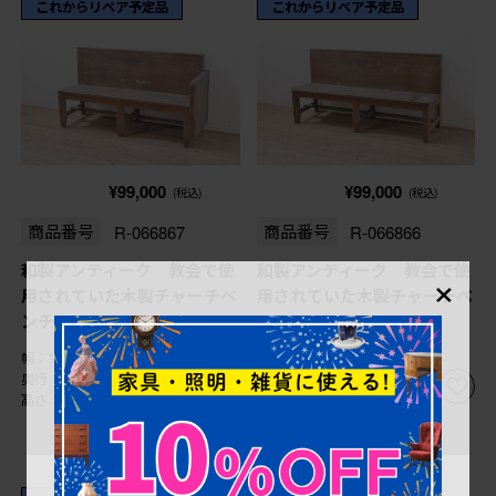
これからリペア予定品
これからリペア予定品
¥99,000
¥99,000
(税込)
(税込)
商品番号
R-066867
商品番号
R-066866
×
和製アンティーク 教会で使
和製アンティーク 教会で使
用されていた木製チャーチベ
用されていた木製チャーチベ
ンチ (R-066867)
ンチ (R-066866)
幅：1,425㎜
幅：1,530㎜
奥行：470㎜
奥行：470㎜
高さ：760㎜
高さ：760㎜