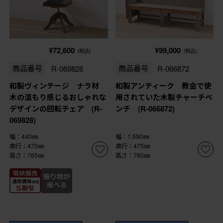
¥72,600
¥99,000
(税込)
(税込)
商品番号
R-069828
商品番号
R-066872
和製ヴィンテージ ナラ材
和製アンティーク 教会で使
木の温もり感じるおしゃれな
用されていた木製チャーチベ
デザインの回転チェア (R-
ンチ (R-066872)
069828)
幅：440㎜
幅：1,590㎜
奥行：470㎜
奥行：475㎜
高さ：765㎜
高さ：760㎜