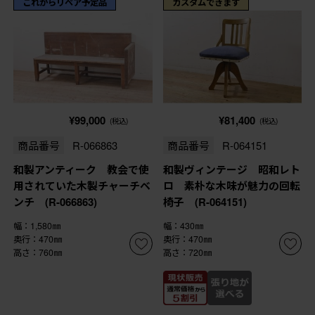
これからリペア予定品
カスタムできます
¥99,000
¥81,400
(税込)
(税込)
商品番号
R-066863
商品番号
R-064151
和製アンティーク 教会で使
和製ヴィンテージ 昭和レト
用されていた木製チャーチベ
ロ 素朴な木味が魅力の回転
ンチ (R-066863)
椅子 (R-064151)
幅：1,580㎜
幅：430㎜
奥行：470㎜
奥行：470㎜
高さ：760㎜
高さ：720㎜