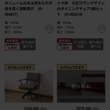
ボリュームのある背もたれが
ナラ材 大正ロマンデザイン
目を惹く回転椅子 (R-
のダイニングチェア3脚セッ
054817)
ト (R-053219)
幅：540㎜
幅：435㎜
奥行：615㎜
奥行：470㎜
高さ：860㎜
高さ：900㎜
カスタムできます
カスタムできます
売り切れ
¥182,600
¥278,300
(税込)
(税込)