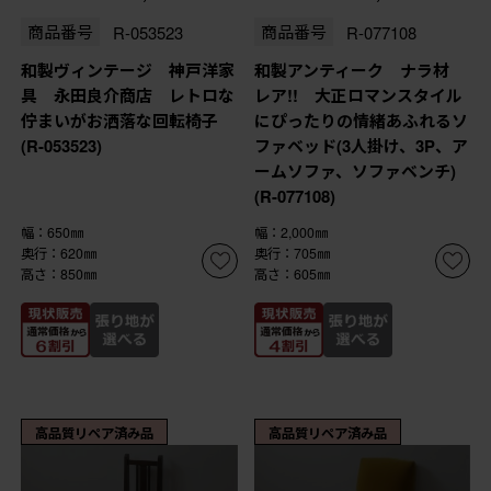
商品番号
R-053523
商品番号
R-077108
和製ヴィンテージ 神戸洋家
和製アンティーク ナラ材
具 永田良介商店 レトロな
レア!! 大正ロマンスタイル
佇まいがお洒落な回転椅子
にぴったりの情緒あふれるソ
(R-053523)
ファベッド(3人掛け、3P、ア
ームソファ、ソファベンチ)
(R-077108)
幅：650㎜
幅：2,000㎜
奥行：620㎜
奥行：705㎜
高さ：850㎜
高さ：605㎜
高品質リペア済み品
高品質リペア済み品