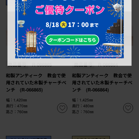
これからリペア予定品
これからリペア予定品
¥99,000
¥99,000
(税込)
(税込)
商品番号
R-066865
商品番号
R-066864
和製アンティーク 教会で使
和製アンティーク 教会で使
用されていた木製チャーチベ
用されていた木製チャーチベ
ンチ (R-066865)
ンチ (R-066864)
幅：1,420㎜
幅：1,425㎜
奥行：470㎜
奥行：480㎜
高さ：760㎜
高さ：760㎜