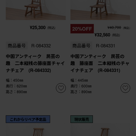
¥25,300
¥40,700
(税込)
20%OFF
(税込)
¥32,560
(税込)
商品番号
R-084332
商品番号
R-084331
中国アンティーク 民芸の
中国アンティーク 民芸の
趣 二本縦桟の籐座面チャイ
趣 籐座面 二本縦桟のチャ
ナチェア (R-084332)
イナチェア (R-084331)
幅：450㎜
幅：445㎜
奥行：620㎜
奥行：600㎜
高さ：890㎜
高さ：890㎜
これからリペア予定品
現状販売