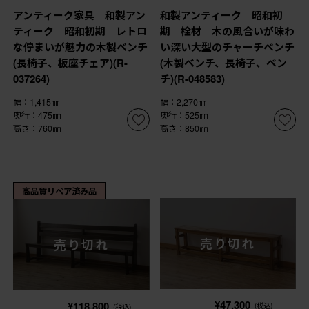
アンティーク家具 和製アン
和製アンティーク 昭和初
ティーク 昭和初期 レトロ
期 栓材 木の風合いが味わ
な佇まいが魅力の木製ベンチ
い深い大型のチャーチベンチ
(長椅子、板座チェア)(R-
(木製ベンチ、長椅子、ベン
037264)
チ)(R-048583)
幅：1,415㎜
幅：2,270㎜
奥行：475㎜
奥行：525㎜
高さ：760㎜
高さ：850㎜
高品質リペア済み品
売り切れ
売り切れ
¥47,300
¥118,800
(税込)
(税込)