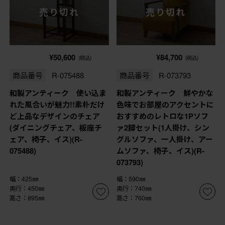
売り切れ
売り切れ
¥50,600
¥84,700
(税込)
(税込)
商品番号
R-075488
商品番号
R-073793
和製アンティーク 使い込ま
和製アンティーク 鮮やかな
れた風合いが魅力!!素朴だけ
色味でお部屋のアクセントに
ど上品なデザインのチェア
おすすめのレトロな1Pソフ
(ダイニングチェア、板座チ
ァ2脚セット(1人掛け、シン
ェア、椅子、イス)(R-
グルソファ、一人掛け、アー
075488)
ムソファ、椅子、イス)(R-
073793)
幅：425㎜
幅：590㎜
奥行：450㎜
奥行：740㎜
高さ：895㎜
高さ：760㎜