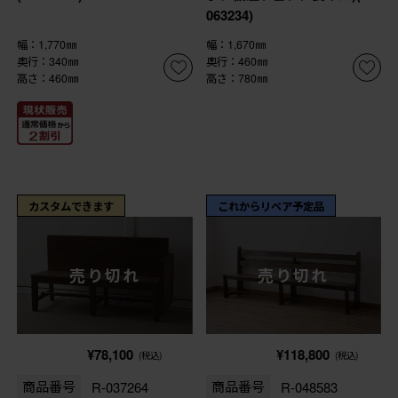
063234)
幅：1,770㎜
幅：1,670㎜
奥行：340㎜
奥行：460㎜
高さ：460㎜
高さ：780㎜
カスタムできます
これからリペア予定品
売り切れ
売り切れ
¥78,100
¥118,800
(税込)
(税込)
商品番号
R-037264
商品番号
R-048583