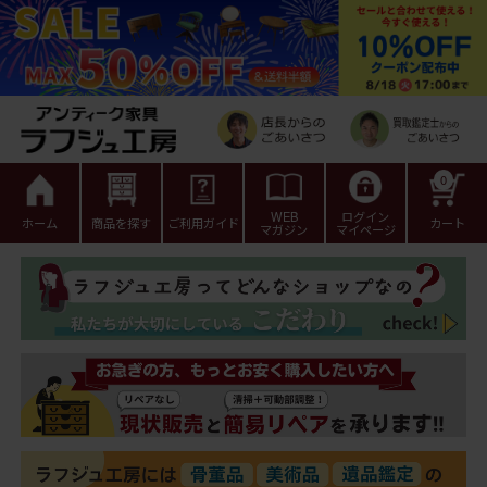
0
WEB
ログイン
ホーム
商品を探す
ご利用ガイド
カート
マガジン
マイページ