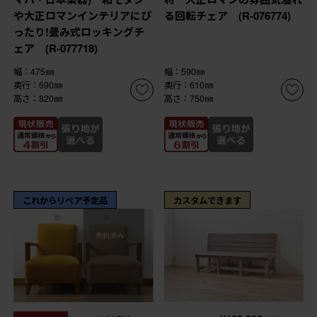
や大正ロマンインテリアにぴ
る回転チェア (R-076774)
ったり!畳み式ロッキングチ
ェア (R-077718)
幅：475㎜
幅：590㎜
奥行：690㎜
奥行：610㎜
高さ：820㎜
高さ：750㎜
これからリペア予定品
カスタムできます