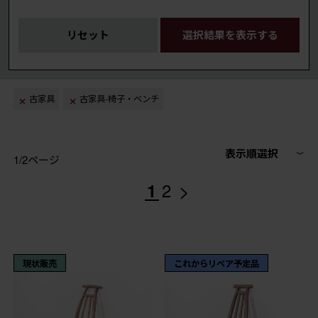
リセット
選択結果を表示する
古家具
古家具-椅子・ベンチ
表示順選択
1/2ページ
>
1
2
現状販売
これからリペア予定品