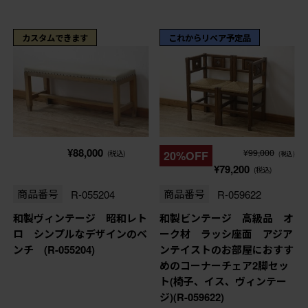
カスタムできます
これからリペア予定品
¥88,000
¥99,000
(税込)
20%OFF
(税込)
¥79,200
(税込)
商品番号
R-055204
商品番号
R-059622
和製ヴィンテージ 昭和レト
和製ビンテージ 高級品 オ
ロ シンプルなデザインのベ
ーク材 ラッシ座面 アジア
ンチ (R-055204)
ンテイストのお部屋におすす
めのコーナーチェア2脚セッ
ト(椅子、イス、ヴィンテー
ジ)(R-059622)