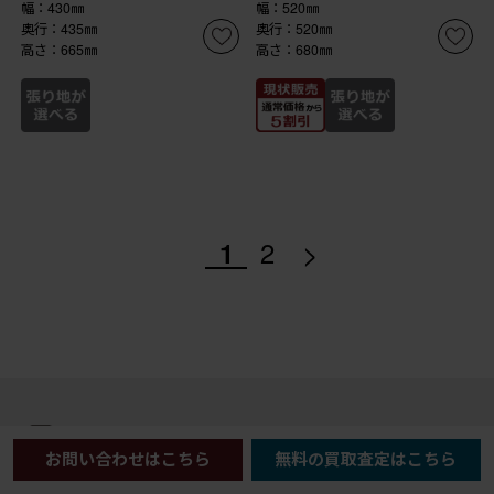
幅：430㎜
幅：520㎜
奥行：435㎜
奥行：520㎜
高さ：665㎜
高さ：680㎜
>
1
2
商品を探す
お問い合わせはこちら
無料の買取査定はこちら