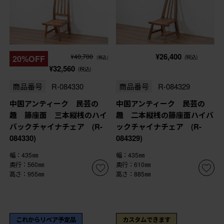
¥26,400
¥40,700
20%OFF
(税込)
(税込)
¥32,560
(税込)
商品番号
R-084330
商品番号
R-084329
中国アンティーク 民芸の
中国アンティーク 民芸の
趣 籐座面 三本縦桟のハイ
趣 二本縦桟の籐座面ハイバ
バックチャイナチェア (R-
ックチャイナチェア (R-
084330)
084329)
幅：435㎜
幅：435㎜
奥行：560㎜
奥行：610㎜
高さ：955㎜
高さ：885㎜
これからリペア予定品
カスタムできます