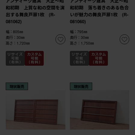
アンティーク建具 大正～昭
アンティーク建具 大正～昭
和初期 上質な和の空間を演
和初期 落ち着きのある色合
出する舞良戸扉1枚 (R-
いが魅力の舞良戸扉1枚 (R-
081062)
081060)
幅：805㎜
幅：795㎜
奥行：30㎜
奥行：30㎜
高さ：1,720㎜
高さ：1,750㎜
現状販売
現状販売