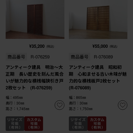
¥35,200
¥55,000
(税込)
(税込)
商品番号
R-076259
商品番号
R-076089
アンティーク建具 明治～大
アンティーク建具 昭和初
正期 長い歴史を刻んだ風合
期 心和ませる古い木味が魅
いが魅力的な横桟幅狭引き戸
力的な横桟板戸2枚セット
2枚セット (R-076259)
(R-076089)
幅：495㎜
幅：865㎜
奥行：30㎜
奥行：30㎜
高さ：1,745㎜
高さ：1,750㎜