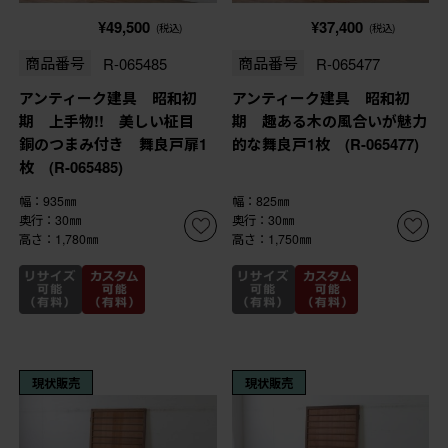
¥49,500
¥37,400
(税込)
(税込)
商品番号
R-065485
商品番号
R-065477
アンティーク建具 昭和初
アンティーク建具 昭和初
期 上手物!! 美しい柾目
期 趣ある木の風合いが魅力
銅のつまみ付き 舞良戸扉1
的な舞良戸1枚 (R-065477)
枚 (R-065485)
幅：935㎜
幅：825㎜
奥行：30㎜
奥行：30㎜
高さ：1,780㎜
高さ：1,750㎜
現状販売
現状販売