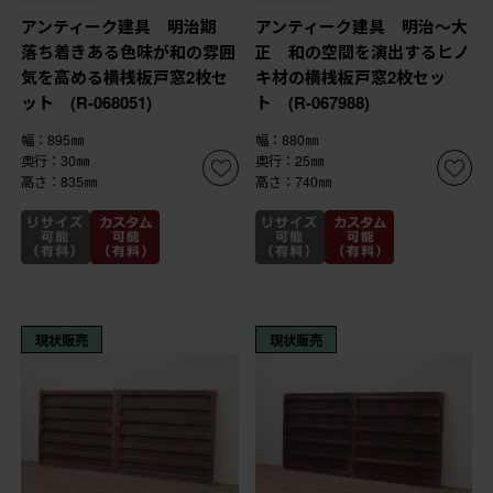
アンティーク建具 明治期
アンティーク建具 明治～大
落ち着きある色味が和の雰囲
正 和の空間を演出するヒノ
気を高める横桟板戸窓2枚セ
キ材の横桟板戸窓2枚セッ
ット (R-068051)
ト (R-067988)
幅：895㎜
幅：880㎜
奥行：30㎜
奥行：25㎜
高さ：835㎜
高さ：740㎜
現状販売
現状販売