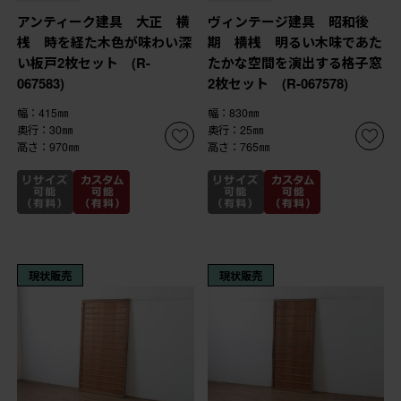
アンティーク建具 大正 横
ヴィンテージ建具 昭和後
桟 時を経た木色が味わい深
期 横桟 明るい木味であた
い板戸2枚セット (R-
たかな空間を演出する格子窓
067583)
2枚セット (R-067578)
幅：415㎜
幅：830㎜
奥行：30㎜
奥行：25㎜
高さ：970㎜
高さ：765㎜
現状販売
現状販売