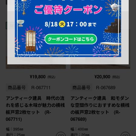
現状販売
現状販売
¥19,800
¥20,900
(税込)
(税込)
商品番号
R-067711
商品番号
R-067689
アンティーク建具 時代の流
アンティーク建具 和モダン
れを感じる木味が魅力の横桟
な空間作りにおすすめな横桟
板戸窓2枚セット (R-
の板戸窓2枚セット (R-
067711)
067689)
幅：395㎜
幅：400㎜
奥行：25㎜
奥行：20㎜