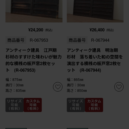
¥24,200
¥26,400
(税込)
(税込)
商品番号
R-067953
商品番号
R-067944
アンティーク建具 江戸期
アンティーク建具 明治期
杉材のすすけた味わいが魅力
杉材 落ち着いた和の空間を
的な横桟の板戸窓2枚セッ
演出する横桟の板戸窓2枚セ
ト (R-067953)
ット (R-067944)
幅：875㎜
幅：865㎜
奥行：30㎜
奥行：30㎜
高さ：835㎜
高さ：850㎜