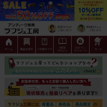
0
WEB
ログイン
ホーム
商品を探す
ご利用ガイド
カート
マガジン
マイページ