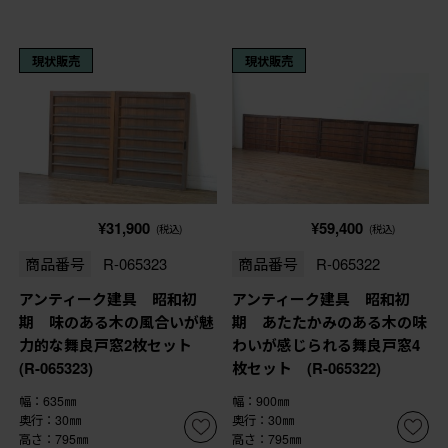
現状販売
現状販売
¥31,900
¥59,400
(税込)
(税込)
商品番号
R-065323
商品番号
R-065322
アンティーク建具 昭和初
アンティーク建具 昭和初
期 味のある木の風合いが魅
期 あたたかみのある木の味
力的な舞良戸窓2枚セット
わいが感じられる舞良戸窓4
(R-065323)
枚セット (R-065322)
幅：635㎜
幅：900㎜
奥行：30㎜
奥行：30㎜
高さ：795㎜
高さ：795㎜