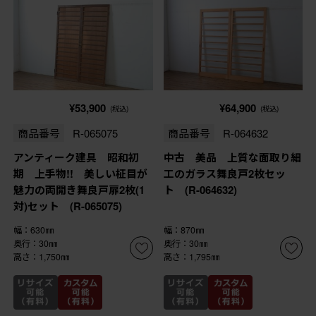
¥53,900
¥64,900
(税込)
(税込)
商品番号
R-065075
商品番号
R-064632
アンティーク建具 昭和初
中古 美品 上質な面取り細
期 上手物!! 美しい柾目が
工のガラス舞良戸2枚セッ
魅力の両開き舞良戸扉2枚(1
ト (R-064632)
対)セット (R-065075)
幅：630㎜
幅：870㎜
奥行：30㎜
奥行：30㎜
高さ：1,750㎜
高さ：1,795㎜