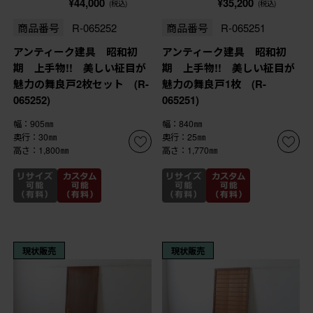
¥44,000
¥35,200
(税込)
(税込)
商品番号
R-065252
商品番号
R-065251
アンティーク建具 昭和初
アンティーク建具 昭和初
期 上手物!! 美しい柾目が
期 上手物!! 美しい柾目が
魅力の舞良戸2枚セット (R-
魅力の舞良戸1枚 (R-
065252)
065251)
幅：905㎜
幅：840㎜
奥行：30㎜
奥行：25㎜
高さ：1,800㎜
高さ：1,770㎜
現状販売
現状販売