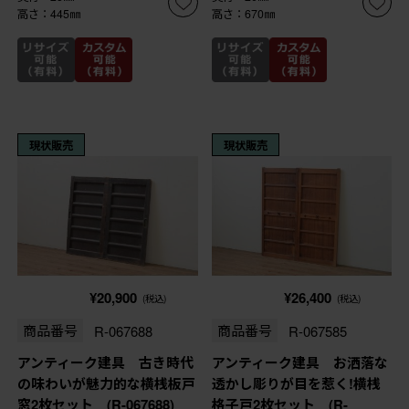
高さ：445㎜
高さ：670㎜
現状販売
現状販売
¥20,900
¥26,400
(税込)
(税込)
商品番号
R-067688
商品番号
R-067585
アンティーク建具 古き時代
アンティーク建具 お洒落な
の味わいが魅力的な横桟板戸
透かし彫りが目を惹く!横桟
窓2枚セット (R-067688)
格子戸2枚セット (R-