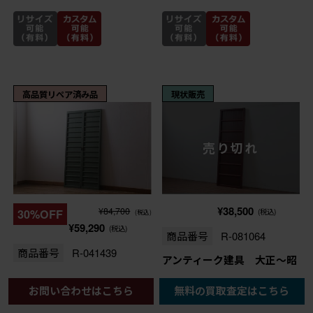
高品質リペア済み品
現状販売
売り切れ
¥38,500
¥84,700
30%OFF
(税込)
(税込)
¥59,290
(税込)
商品番号
R-081064
商品番号
R-041439
アンティーク建具 大正～昭
和初期 和モダンな空間づく
アンティーク建具 大正から
お問い合わせはこちら
無料の買取査定はこちら
りにおすすめな舞良戸扉1
昭和初期 ペイント 幅狭
枚 (R-081064)
グリーンカラーがおしゃれな