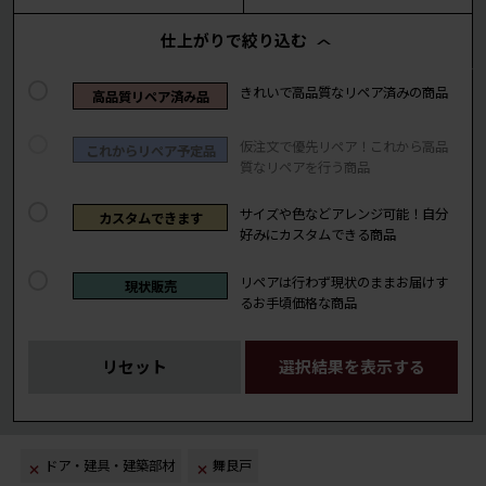
仕上がりで絞り込む
きれいで高品質なリペア済みの商品
高品質リペア済み品
仮注文で優先リペア！これから高品
これからリペア予定品
質なリペアを行う商品
サイズや色などアレンジ可能！自分
カスタムできます
好みにカスタムできる商品
リペアは行わず現状のままお届けす
現状販売
るお手頃価格な商品
リセット
選択結果を表示する
ドア・建具・建築部材
舞良戸