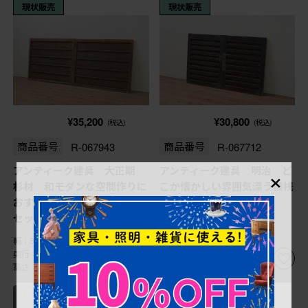
現状販売
現状販売
¥35,200
¥30,800
(税込)
(税込)
商品番号
R-067943
商品番号
R-067712
×
アンティーク建具 大正期
アンティーク建具 明治 ど
杉材 和モダンな空間作りに
こか懐かしい雰囲気漂う横桟
おすすめな横桟の板戸窓2枚
板戸窓2枚セット (R-
セット (R-067943)
067712)
幅：875㎜
幅：405㎜
奥行：30㎜
奥行：25㎜
高さ：710㎜
高さ：490㎜