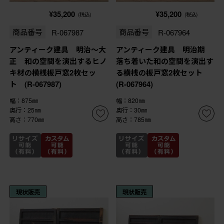
¥35,200
¥35,200
(税込)
(税込)
商品番号
R-067987
商品番号
R-067964
アンティーク建具 明治～大
アンティーク建具 明治期
正 和の空間を演出するヒノ
落ち着いた和の空間を演出す
キ材の横桟板戸窓2枚セッ
る横桟の板戸窓2枚セット
ト (R-067987)
(R-067964)
幅：875㎜
幅：820㎜
奥行：25㎜
奥行：30㎜
高さ：770㎜
高さ：785㎜
現状販売
現状販売