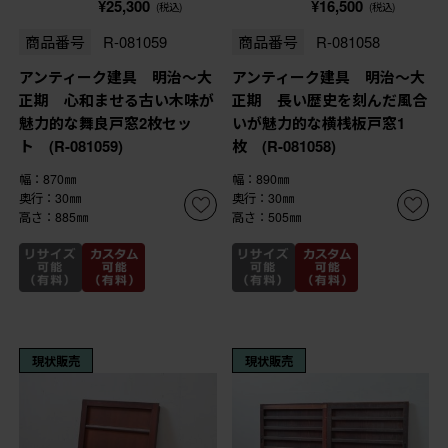
¥25,300
¥16,500
(税込)
(税込)
商品番号
R-081059
商品番号
R-081058
アンティーク建具 明治～大
アンティーク建具 明治～大
正期 心和ませる古い木味が
正期 長い歴史を刻んだ風合
魅力的な舞良戸窓2枚セッ
いが魅力的な横桟板戸窓1
ト (R-081059)
枚 (R-081058)
幅：870㎜
幅：890㎜
奥行：30㎜
奥行：30㎜
高さ：885㎜
高さ：505㎜
現状販売
現状販売