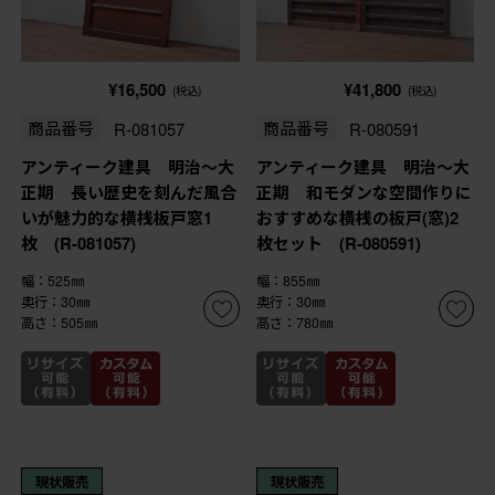
¥16,500
¥41,800
(税込)
(税込)
商品番号
R-081057
商品番号
R-080591
アンティーク建具 明治～大
アンティーク建具 明治～大
正期 長い歴史を刻んだ風合
正期 和モダンな空間作りに
いが魅力的な横桟板戸窓1
おすすめな横桟の板戸(窓)2
枚 (R-081057)
枚セット (R-080591)
幅：525㎜
幅：855㎜
奥行：30㎜
奥行：30㎜
高さ：505㎜
高さ：780㎜
現状販売
現状販売