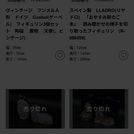
ヴィンテージ フンメル人
スペイン製 LLADRO(リヤ
形 ドイツ Goebel(ゲーベ
ドロ) 「おやすみ前のご
ル) フィギュリン3個セッ
本」 読み聞かせの様子を切
ト 陶磁 置物 天使(、ビ
り取ったフィギュリン (R-
ンテージ)
086459)
幅：55㎜
幅：125㎜
奥行：55㎜
奥行：140㎜
高さ：100㎜
高さ：265㎜
売り切れ
売り切れ