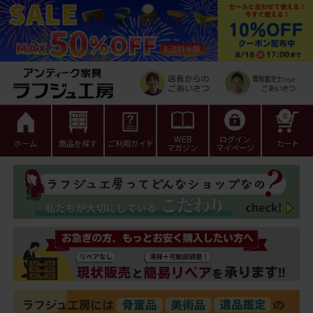
0
WEB
ログイン
ホーム
商品を探す
ご利用ガイド
カート
マガジン
マイページ