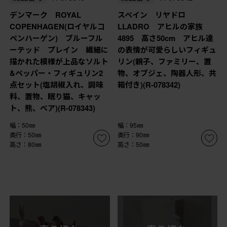
デンマーク ROYAL
スペイン リヤドロ
COPENHAGEN(ロイヤルコ
LLADRO アヒルの家族
ペンハーゲン) ブルーフル
4895 高さ50cm アヒル達
ーテッド プレイン 繊細に
の表情が可愛らしいフィギュ
描かれた模様が上品なソルト
リン(親子、ファミリー、置
&ペッパー・フィギュリン2
物、オブジェ、陶器人形、共
点セット(塩胡椒入れ、調味
箱付き)(R-078342)
料、置物、眠り猫、キャッ
ト、熊、ベア)(R-078343)
幅：50㎜
幅：95㎜
奥行：50㎜
奥行：90㎜
高さ：80㎜
高さ：50㎜