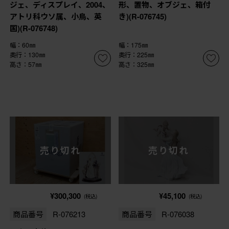
ジェ、ディスプレイ、2004、
形、置物、オブジェ、箱付
アトリ科ウソ属、小鳥、英
き)(R-076745)
国)(R-076748)
幅：60㎜
幅：175㎜
奥行：130㎜
奥行：225㎜
高さ：57㎜
高さ：325㎜
売り切れ
売り切れ
¥300,300
¥45,100
(税込)
(税込)
商品番号
R-076213
商品番号
R-076038