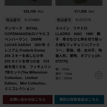
¥23,100
¥11,000
(税込)
(税込)
商品番号
R-074981
商品番号
R-073770
デンマーク ROYAL
スペイン リヤドロ
COPENHAGEN(ロイヤルコ
LLADRO NAO 1980 親
ペンハーゲン) 2009年
子 幸せなひと時を切り取っ
LUCAS SARAH 2001年 ミ
た様なフィギュリン(ファミ
レニアム Frederik Emma
リー、家族、母、女の子、陶
259 スキーを楽しむ少年
器人形、置物、オブジェ)(R-
270 カイトを持つ少女 015
073770)
絵を描く少女 フィギュリン
幅：145㎜
7体セット(The Millennium
奥行：135㎜
Collection、Limited
高さ：235㎜
Edition、Mini Collection、
ミニコレクション)
幅：55㎜
お問い合わせはこちら
無料の買取査定はこちら
奥行：55㎜
高さ：120㎜