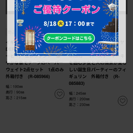
¥35,200
¥48,400
(税込)
(税込)
商品番号
R-085966
商品番号
R-085883
イギリス ROYAL CROWN
スペイン製 LLADRO(リヤ
DERBY(ロイヤルクラウンダ
ドロ) 「MAKING A
ービー) エレファント 華
WISH」 バースデーケーキ
やかな象モチーフのペーパー
を囲む少女と犬の情景が愛ら
ウェイト2点セット 1点のみ
しい誕生日パーティーのフィ
外箱付き (R-085966)
ギュリン 外箱付き (R-
085883)
幅：190㎜
奥行：90㎜
幅：245㎜
高さ：215㎜
奥行：200㎜
高さ：230㎜