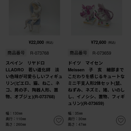
¥22,000
¥72,600
(税込)
(税込)
商品番号
R-073768
商品番号
R-073659
スペイン リヤドロ
ドイツ マイセン
LLADRO 若い道化師 淡
Meissen 子 亥 細部まで
い色味が可愛らしいフィギュ
こだわりを感じるキュートな
リン(ピエロ、猫、ねこ、ネ
ミニ干支人形2体セット(鼠、
コ、男の子、陶器人形、置
ねずみ、ネズミ、猪、いのし
物、オブジェ)(R-073768)
し、イノシシ、置物、フィギ
ュリン)(R-073659)
幅：130㎜
幅：35㎜
奥行：110㎜
奥行：30㎜
高さ：260㎜
高さ：47㎜