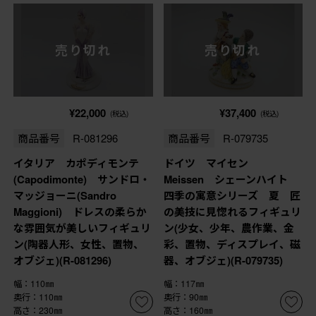
売り切れ
売り切れ
¥22,000
¥37,400
(税込)
(税込)
商品番号
R-081296
商品番号
R-079735
イタリア カポディモンテ
ドイツ マイセン
(Capodimonte) サンドロ・
Meissen シェーンハイト
マッジョーニ(Sandro
四季の寓意シリーズ 夏 匠
Maggioni) ドレスの柔らか
の美技に見惚れるフィギュリ
な雰囲気が美しいフィギュリ
ン(少女、少年、農作業、金
ン(陶器人形、女性、置物、
彩、置物、ディスプレイ、磁
オブジェ)(R-081296)
器、オブジェ)(R-079735)
幅：110㎜
幅：117㎜
奥行：110㎜
奥行：90㎜
高さ：230㎜
高さ：160㎜