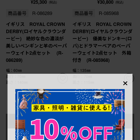
¥25,300
¥30,800
(税込)
(税込)
商品番号
R-086289
商品番号
R-085968
イギリス ROYAL CROWN
イギリス ROYAL CROWN
DERBY(ロイヤルクラウンダ
DERBY(ロイヤルクラウンダ
ービー) 絶妙な色の濃淡が
ービー) 優美なドンキー(ロ
美しいペンギンと羊のペーパ
バ)とドラマーベアのペーパ
ーウェイト2点セット (R-
ーウェイト2点セット 外箱
086289)
付き (R-085968)
幅：60㎜
幅：135㎜
×
奥行：70㎜
奥行：70㎜
高さ：140㎜
高さ：115㎜
売り切れ
売り切れ