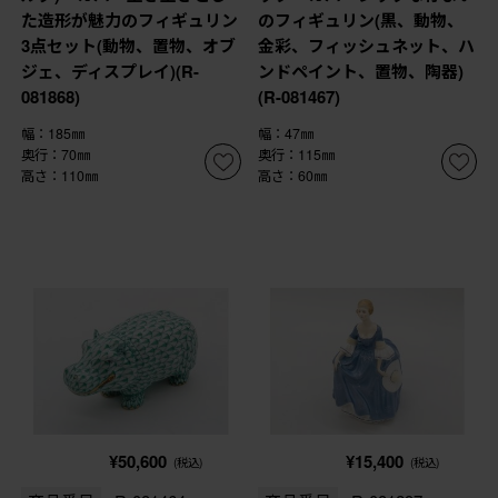
た造形が魅力のフィギュリン
のフィギュリン(黒、動物、
3点セット(動物、置物、オブ
金彩、フィッシュネット、ハ
ジェ、ディスプレイ)(R-
ンドペイント、置物、陶器)
081868)
(R-081467)
幅：185㎜
幅：47㎜
奥行：70㎜
奥行：115㎜
高さ：110㎜
高さ：60㎜
¥50,600
¥15,400
(税込)
(税込)