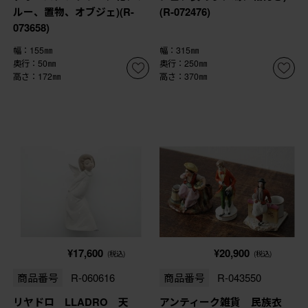
ルー、置物、オブジェ)(R-
(R-072476)
073658)
幅：155㎜
幅：315㎜
奥行：50㎜
奥行：250㎜
高さ：172㎜
高さ：370㎜
¥17,600
¥20,900
(税込)
(税込)
商品番号
R-060616
商品番号
R-043550
リヤドロ LLADRO 天
アンティーク雑貨 民族衣