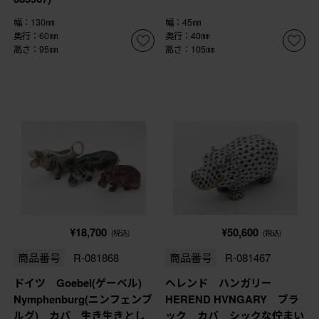
幅：130㎜
幅：45㎜
奥行：60㎜
奥行：40㎜
高さ：95㎜
高さ：105㎜
¥18,700
¥50,600
(税込)
(税込)
商品番号
R-081868
商品番号
R-081467
ドイツ Goebel(ゲーベル)
ヘレンド ハンガリー
Nymphenburg(ニンフェンブ
HEREND HVNGARY ブラ
ルグ) カバ 生き生きとし
ック カバ シックな佇まい