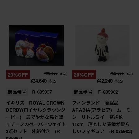
¥30,800
¥52,800
20%OFF
20%OFF
(税込)
(税込)
¥24,640
¥42,240
(税込)
(税込)
商品番号
R-085967
商品番号
R-085902
イギリス ROYAL CROWN
フィンランド 廃盤品
DERBY(ロイヤルクラウンダ
ARABIA(アラビア) ムーミ
ービー) あでやかな馬と鶏
ン リトルミイ 高さ約
モチーフのペーパーウェイト
11cm 凛とした表情が愛ら
2点セット 外箱付き (R-
しいフィギュア (R-085902)
085967)