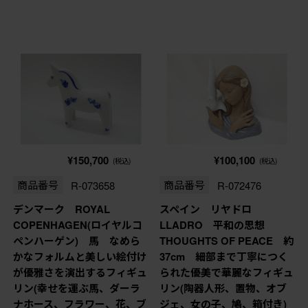
¥150,700
¥100,100
(税込)
(税込)
商品番号
R-073658
商品番号
R-072476
デンマーク ROYAL
スペイン リヤドロ
COPENHAGEN(ロイヤルコ
LLADRO 平和の思想
ペンハーゲン) 馬 なめら
THOUGHTS OF PEACE 約
かなフォルムと美しい絵付け
37cm 細部まで丁寧につく
が優雅さを演出するフィギュ
られた優美で華麗なフィギュ
リン(幸せを運ぶ馬、ダーラ
リン(陶器人形、置物、オブ
ナホース、フラワー、花、ブ
ジェ、女の子、鳩、箱付き)