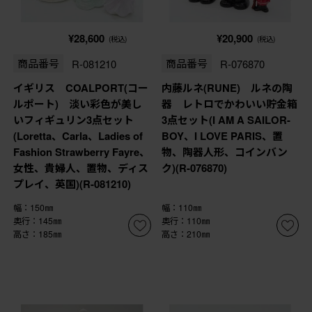
¥28,600
¥20,900
(税込)
(税込)
商品番号
R-081210
商品番号
R-076870
イギリス COALPORT(コー
内藤ルネ(RUNE) ルネの陶
ルポート) 淡い彩色が美し
器 レトロでかわいい貯金箱
いフィギュリン3点セット
3点セット(I AM A SAILOR-
(Loretta、Carla、Ladies of
BOY、I LOVE PARIS、置
Fashion Strawberry Fayre、
物、陶器人形、コインバン
女性、貴婦人、置物、ディス
ク)(R-076870)
プレイ、英国)(R-081210)
幅：150㎜
幅：110㎜
奥行：145㎜
奥行：110㎜
高さ：185㎜
高さ：210㎜