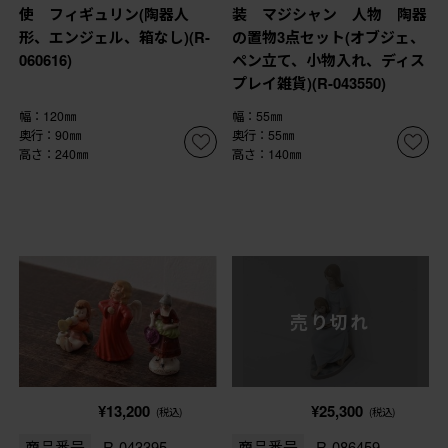
使 フィギュリン(陶器人
装 マジシャン 人物 陶器
形、エンジェル、箱なし)(R-
の置物3点セット(オブジェ、
060616)
ペン立て、小物入れ、ディス
プレイ雑貨)(R-043550)
幅：120㎜
幅：55㎜
奥行：90㎜
奥行：55㎜
高さ：240㎜
高さ：140㎜
売り切れ
¥13,200
¥25,300
(税込)
(税込)
商品番号
R-043395
商品番号
R-086459