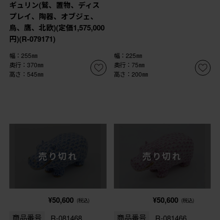
ギュリン(鷲、置物、ディス
プレイ、陶器、オブジェ、
鳥、鷹、北欧)(定価1,575,000
円)(R-079171)
幅：255㎜
幅：225㎜
奥行：370㎜
奥行：75㎜
高さ：545㎜
高さ：200㎜
売り切れ
売り切れ
¥50,600
¥50,600
(税込)
(税込)
商品番号
R-081468
商品番号
R-081466