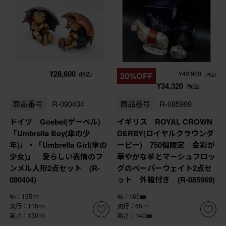
¥28,600
¥42,900
(税込)
20%OFF
(税込)
¥34,320
(税込)
商品番号
R-090404
商品番号
R-085969
ドイツ Goebel(ゲーベル)
イギリス ROYAL CROWN
「Umbrella Boy(傘の少
DERBY(ロイヤルクラウンダ
年)」・「Umbrella Girl(傘の
ービー) 750個限定 金彩が
少女)」 愛らしい表情のフ
華やかな羊とマーシュフロッ
ンメル人形2点セット (R-
グのペーパーウェイト2点セ
090404)
ット 外箱付き (R-085969)
幅：135㎜
幅：160㎜
奥行：115㎜
奥行：65㎜
高さ：130㎜
高さ：140㎜