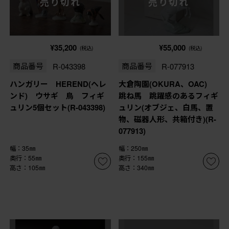
売り切れ
売り切れ
¥35,200
¥55,000
(税込)
(税込)
商品番号
R-043398
商品番号
R-077913
ハンガリー HEREND(ヘレ
大倉陶園(OKURA、OAC)
ンド) ウサギ 鳥 フィギ
跳ね馬 跳躍感のあるフィギ
ュリン5個セット(R-043398)
ュリン(オブジェ、白馬、置
物、磁器人形、共箱付き)(R-
077913)
幅：35㎜
幅：250㎜
奥行：55㎜
奥行：155㎜
高さ：105㎜
高さ：340㎜