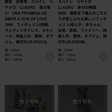
限定 未使用 スペイン リ
スペイン リヤドロ
ヤドロ LLADRO 愛の誓
LLADRO 幸せの瞬間
い UNA PROMESA DE
6858 細部まで職人のこだわ
AMOR A VOW OF LOVE
りが感じられる美しいフィギ
1869 フィギュリン(結婚、
ュリン(母と子、赤ちゃん、
ウェディングドレス、タキシ
女性、家族、ファミリー、陶
ード、陶器人形、置物、オブ
器人形、置物、オブジェ、箱
ジェ、箱付き)(R-076213)
付き)(R-076038)
幅：495㎜
幅：290㎜
奥行：470㎜
奥行：155㎜
高さ：595㎜
高さ：465㎜
売り切れ
売り切れ