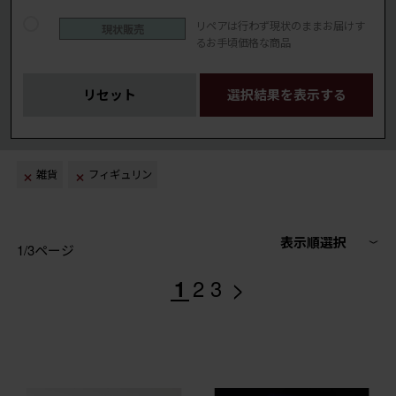
リペアは行わず現状のままお届けす
現状販売
るお手頃価格な商品
リセット
選択結果を表示する
雑貨
フィギュリン
表示順選択
1/3ページ
>
1
2
3