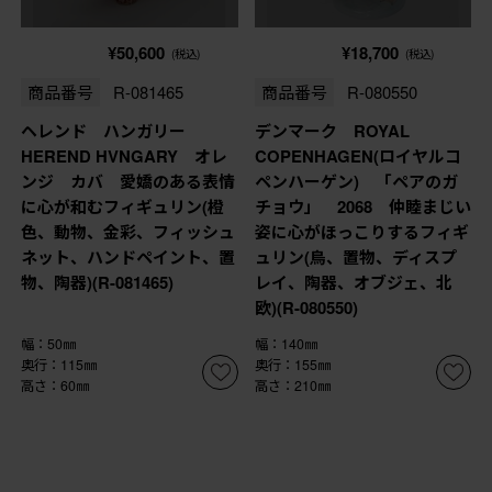
¥50,600
¥18,700
(税込)
(税込)
商品番号
R-081465
商品番号
R-080550
ヘレンド ハンガリー
デンマーク ROYAL
HEREND HVNGARY オレ
COPENHAGEN(ロイヤルコ
ンジ カバ 愛嬌のある表情
ペンハーゲン) 「ペアのガ
に心が和むフィギュリン(橙
チョウ」 2068 仲睦まじい
色、動物、金彩、フィッシュ
姿に心がほっこりするフィギ
ネット、ハンドペイント、置
ュリン(鳥、置物、ディスプ
物、陶器)(R-081465)
レイ、陶器、オブジェ、北
欧)(R-080550)
幅：50㎜
幅：140㎜
奥行：115㎜
奥行：155㎜
高さ：60㎜
高さ：210㎜