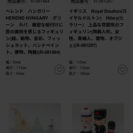
商品番号
R-081464
商品番号
R-081297
ヘレンド ハンガリー
イギリス Royal Doulton(ロ
HEREND HVNGARY グリ
イヤルドルトン) Hilary(ヒ
ーン カバ 緻密な絵付けに
ラリー) 上品な雰囲気のフ
匠の美技を感じるフィギュリ
ィギュリン(陶器人形、女
ン(緑、動物、金彩、フィッ
性、貴婦人、置物、オブジ
シュネット、ハンドペイン
ェ)(R-081297)
ト、置物、陶器)(R-081464)
幅：50㎜
幅：115㎜
奥行：115㎜
奥行：130㎜
高さ：60㎜
高さ：185㎜