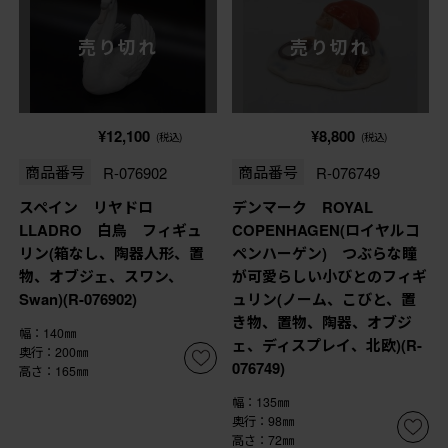
売り切れ
売り切れ
¥12,100
¥8,800
(税込)
(税込)
商品番号
R-076902
商品番号
R-076749
スペイン リヤドロ
デンマーク ROYAL
LLADRO 白鳥 フィギュ
COPENHAGEN(ロイヤルコ
リン(箱なし、陶器人形、置
ペンハーゲン) つぶらな瞳
物、オブジェ、スワン、
が可愛らしい小びとのフィギ
Swan)(R-076902)
ュリン(ノーム、こびと、置
き物、置物、陶器、オブジ
幅：140㎜
ェ、ディスプレイ、北欧)(R-
奥行：200㎜
076749)
高さ：165㎜
幅：135㎜
奥行：98㎜
高さ：72㎜