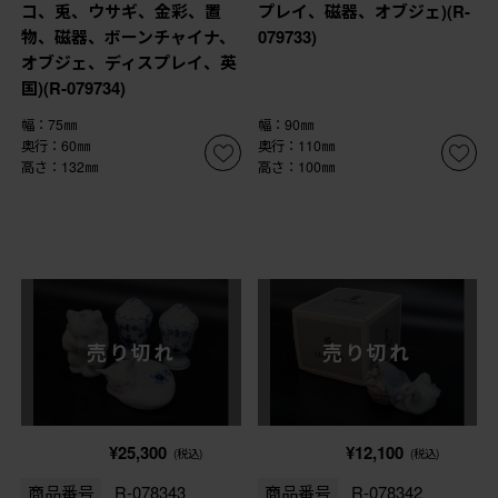
コ、兎、ウサギ、金彩、置
プレイ、磁器、オブジェ)(R-
物、磁器、ボーンチャイナ、
079733)
オブジェ、ディスプレイ、英
国)(R-079734)
幅：75㎜
幅：90㎜
奥行：60㎜
奥行：110㎜
高さ：132㎜
高さ：100㎜
売り切れ
売り切れ
¥25,300
¥12,100
(税込)
(税込)
商品番号
R-078343
商品番号
R-078342