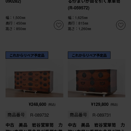
090282)
る佇まいが目を引く車箪笥
(R-059572)
幅：1,500㎜
幅：1,625㎜
奥行：450㎜
奥行：815㎜
高さ：850㎜
高さ：1,260㎜
これからリペア予定品
これからリペア予定品
¥248,600
¥129,800
(税込)
(税込)
商品番号
R-089732
商品番号
R-089731
中古 美品 岩谷堂箪笥 力
中古 美品 岩谷堂箪笥 力