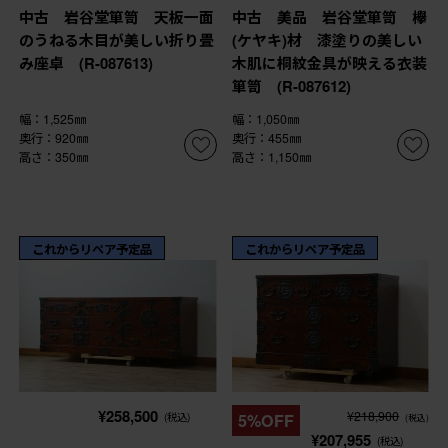
中古 岩谷堂箪笥 天板一面
中古 美品 岩谷堂箪笥 欅
のうねる木目が美しい折り畳
(ケヤキ)材 漆塗りの美しい
み座卓 (R-087613)
木肌に桐紋金具が映える衣装
箪笥 (R-087612)
幅：1,525㎜
幅：1,050㎜
奥行：920㎜
奥行：455㎜
高さ：350㎜
高さ：1,150㎜
これからリペア予定品
これからリペア予定品
¥258,500
¥218,900
(税込)
5%OFF
(税込)
¥207,955
(税込)