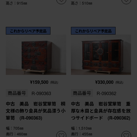
高さ：915㎜
高さ：510㎜
これからリペア予定品
これからリペア予定品
¥159,500
¥330,000
(税込)
(税込)
商品番号
R-090363
商品番号
R-090362
中古 美品 岩谷堂箪笥 桐
中古 美品 岩谷堂箪笥 重
文様の飾り金具が気品漂う小
厚な木目と金具が存在感を放
箪笥 (R-090363)
つサイドボード (R-090362)
幅：705㎜
幅：1,510㎜
奥行：460㎜
奥行：455㎜