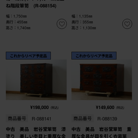
ね階段箪笥 (R-088154)
幅：1,750㎜
幅：1,135㎜
奥行：455㎜
奥行：355㎜
高さ：1,740㎜
高さ：1,130㎜
これからリペア予定品
これからリペア予定品
¥198,000
¥149,600
(税込)
(税込)
商品番号
R-088141
商品番号
R-088139
中古 美品 岩谷堂箪笥 漆
中古 美品 岩谷堂箪笥 重
塗り 美しい杢目と重厚な金
厚な金具が目を引く衣装箪