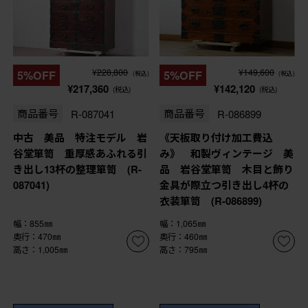
¥228,800
¥149,600
5%OFF
5%OFF
(税込)
(税込)
¥217,360
¥142,120
(税込)
(税込)
商品番号
R-087041
商品番号
R-086899
中古 美品 特注モデル 岩
《天板取り付け加工費込
谷堂箪笥 重厚感あふれる引
み》 和製ヴィンテージ 美
き出し13杯の整理箪笥 (R-
品 岩谷堂箪笥 木目と飾り
087041)
金具が際立つ引き出し4杯の
衣装箪笥 (R-086899)
幅：855㎜
幅：1,065㎜
奥行：470㎜
奥行：460㎜
高さ：1,005㎜
高さ：795㎜