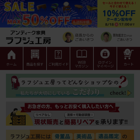
0
WEB
ログイン
ホーム
商品を探す
ご利用ガイド
カート
マガジン
マイページ