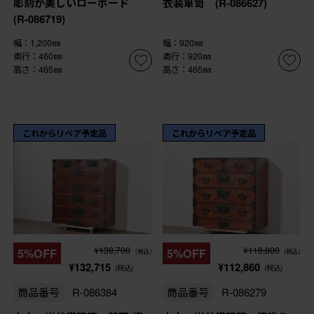
彫刻が美しいローボード
衣装箪笥 (R-086627)
(R-086719)
幅：1,200㎜
幅：920㎜
奥行：460㎜
奥行：920㎜
高さ：465㎜
高さ：465㎜
これからリペア予定品
これからリペア予定品
¥139,700
¥118,800
5%OFF
5%OFF
(税込)
(税込)
¥132,715
¥112,860
(税込)
(税込)
商品番号
R-086384
商品番号
R-086279