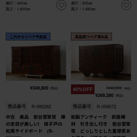
奥行：460㎜
奥行：455㎜
高さ：1,800㎜
高さ：1,480㎜
これからリペア予定品
高品質リペア済み品
¥349,800
¥448,800
(税込)
40%OFF
(税込)
¥269,280
(税込)
商品番号
R-090282
商品番号
R-059572
中古 美品 岩谷堂箪笥 欅
和製アンティーク 前面欅
の杢目が美しい! 格子戸の
材 引き出し付き 岩谷堂箪
和風サイドボード (R-
笥 どっしりとした重厚感あ