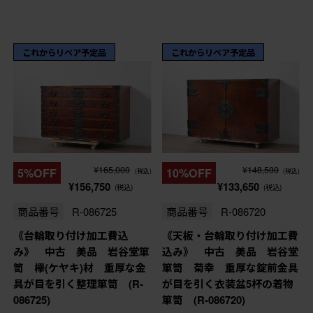
これからリペア予定品
これからリペア予定品
¥165,000
¥148,500
5%OFF
10%OFF
(税込)
(税込)
¥156,750
¥133,650
(税込)
(税込)
商品番号
R-086725
商品番号
R-086720
《台輪取り付け加工費込
《天板・台輪取り付け加工費
み》 中古 美品 岩谷堂箪
込み》 中古 美品 岩谷堂
笥 欅(ケヤキ)材 重厚な金
箪笥 菊幸 重厚な錠前金具
具が目を引く整理箪笥 (R-
が目を引く衣装盆5杯の着物
086725)
箪笥 (R-086720)