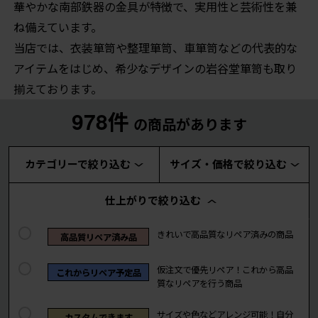
華やかな南部鉄器の金具が特徴で、実用性と芸術性を兼
ね備えています。
当店では、衣装箪笥や整理箪笥、車箪笥などの代表的な
アイテムをはじめ、希少なデザインの岩谷堂箪笥も取り
揃えております。
978件
の商品があります
カテゴリーで絞り込む
サイズ・価格で絞り込む
仕上がりで絞り込む
きれいで高品質なリペア済みの商品
高品質リペア済み品
仮注文で優先リペア！これから高品
これからリペア予定品
質なリペアを行う商品
サイズや色などアレンジ可能！自分
カスタムできます