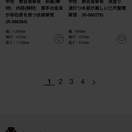
中古 岩谷堂箪笥 前面(欅
中古 岩谷堂箪笥 漆塗り
材) 内部(桐材) 厚手の金具
波打つ木目が美しい三尺整理
が存在感を放つ衣装箪笥
箪笥 (R-086279)
(R-086384)
幅：1,060㎜
幅：905㎜
奥行：470㎜
奥行：470㎜
高さ：1,155㎜
高さ：910㎜
>
1
2
3
4