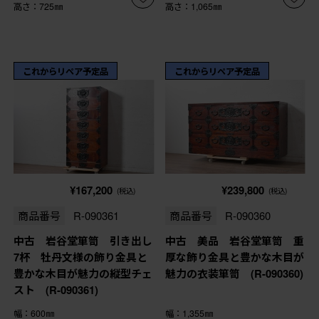
高さ：725㎜
高さ：1,065㎜
これからリペア予定品
これからリペア予定品
¥167,200
¥239,800
(税込)
(税込)
商品番号
R-090361
商品番号
R-090360
中古 岩谷堂箪笥 引き出し
中古 美品 岩谷堂箪笥 重
7杯 牡丹文様の飾り金具と
厚な飾り金具と豊かな木目が
豊かな木目が魅力の縦型チェ
魅力の衣装箪笥 (R-090360)
スト (R-090361)
幅：600㎜
幅：1,355㎜