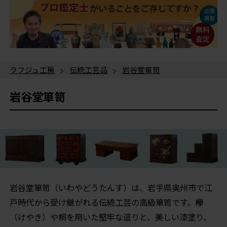
ラフジュ工房
>
伝統工芸品
>
岩谷堂箪笥
岩谷堂箪笥
岩谷堂箪笥（いわやどうたんす）は、岩手県奥州市で江
戸時代から受け継がれる伝統工芸の高級箪笥です。欅
（けやき）や桐を用いた堅牢な造りと、美しい漆塗り、