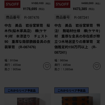
¥188,100
¥498,300
5%OFF
5%OFF
(税込)
(税込)
¥178,695
¥473,385
(税込)
(税込)
商品番号
R-087476
商品番号
R-087241
中古 美品 岩谷堂箪笥 桜
中古 美品 岩谷堂箪笥 特
木作(桜木家具店) 欅(ケヤ
注! 無垢材仕様 欅(ケヤキ)
キ)材 本漆塗り チェスト
材 重厚な金具の存在感が際
90 重厚な南部鉄器金具の衣
立つ木地呂塗りの車箪笥 定
装箪笥 (R-087476)
価推定約150万円以上 (R-
087241)
幅：910㎜
幅：960㎜
奥行：455㎜
奥行：495㎜
高さ：905㎜
高さ：1,065㎜
これからリペア予定品
これからリペア予定品