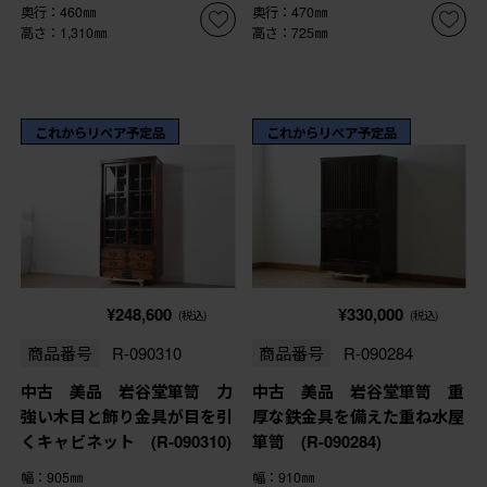
奥行：460㎜
奥行：470㎜
高さ：1,310㎜
高さ：725㎜
これからリペア予定品
これからリペア予定品
¥248,600
¥330,000
(税込)
(税込)
商品番号
R-090310
商品番号
R-090284
中古 美品 岩谷堂箪笥 力
中古 美品 岩谷堂箪笥 重
強い木目と飾り金具が目を引
厚な鉄金具を備えた重ね水屋
くキャビネット (R-090310)
箪笥 (R-090284)
幅：905㎜
幅：910㎜