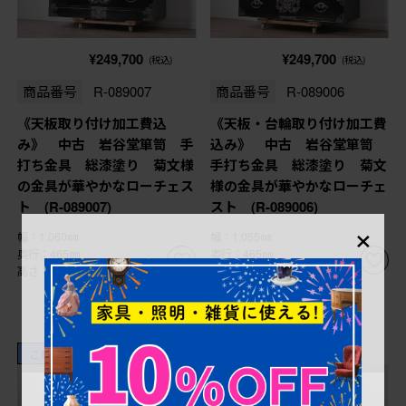
¥249,700
¥249,700
(税込)
(税込)
商品番号
R-089007
商品番号
R-089006
《天板取り付け加工費込
《天板・台輪取り付け加工費
み》 中古 岩谷堂箪笥 手
込み》 中古 岩谷堂箪笥
打ち金具 総漆塗り 菊文様
手打ち金具 総漆塗り 菊文
の金具が華やかなローチェス
様の金具が華やかなローチェ
ト (R-089007)
スト (R-089006)
×
幅：1,060㎜
幅：1,055㎜
奥行：465㎜
奥行：465㎜
高さ：690㎜
高さ：610㎜
これからリペア予定品
これからリペア予定品