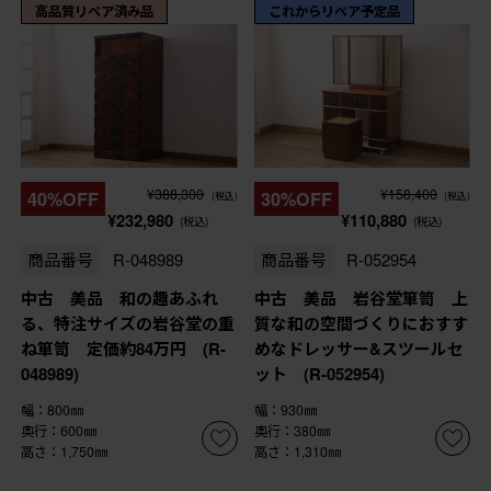
高品質リペア済み品
これからリペア予定品
¥388,300
¥158,400
40%OFF
30%OFF
(税込)
(税込)
¥232,980
¥110,880
(税込)
(税込)
商品番号
R-048989
商品番号
R-052954
中古 美品 和の趣あふれ
中古 美品 岩谷堂箪笥 上
る、特注サイズの岩谷堂の重
質な和の空間づくりにおすす
ね箪笥 定価約84万円 (R-
めなドレッサー&スツールセ
048989)
ット (R-052954)
幅：800㎜
幅：930㎜
奥行：600㎜
奥行：380㎜
高さ：1,750㎜
高さ：1,310㎜