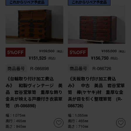
これからリペア予定品
これからリペア予定品
¥159,500
¥165,000
5%OFF
5%OFF
(税込)
(税込)
¥151,525
¥156,750
(税込)
(税込)
商品番号
R-086898
商品番号
R-086726
《台輪取り付け加工費込
《天板取り付け加工費込
み》 和製ヴィンテージ 美
み》 中古 美品 岩谷堂箪
品 岩谷堂箪笥 重厚な飾り
笥 欅(ケヤキ)材 重厚な金
金具が映える戸棚付き衣装箪
具が目を引く整理箪笥 (R-
笥 (R-086898)
086726)
幅：1,075㎜
幅：1,055㎜
奥行：465㎜
奥行：465㎜
高さ：945㎜
高さ：710㎜