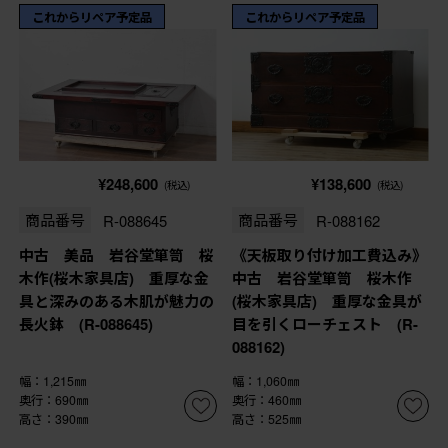
これからリペア予定品
これからリペア予定品
¥248,600
¥138,600
(税込)
(税込)
商品番号
R-088645
商品番号
R-088162
中古 美品 岩谷堂箪笥 桜
《天板取り付け加工費込み》
木作(桜木家具店) 重厚な金
中古 岩谷堂箪笥 桜木作
具と深みのある木肌が魅力の
(桜木家具店) 重厚な金具が
長火鉢 (R-088645)
目を引くローチェスト (R-
088162)
幅：1,215㎜
幅：1,060㎜
奥行：690㎜
奥行：460㎜
高さ：390㎜
高さ：525㎜