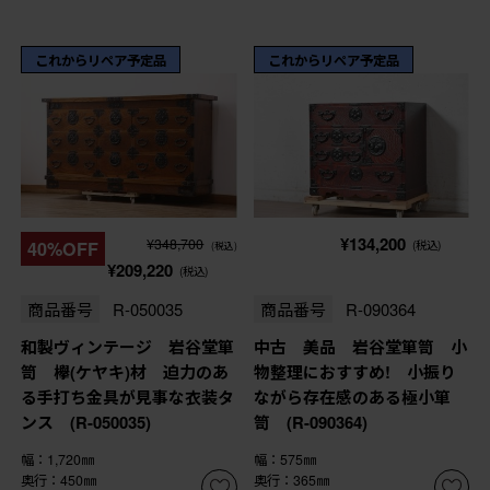
これからリペア予定品
これからリペア予定品
¥134,200
¥348,700
40%OFF
(税込)
(税込)
¥209,220
(税込)
商品番号
R-050035
商品番号
R-090364
和製ヴィンテージ 岩谷堂箪
中古 美品 岩谷堂箪笥 小
笥 欅(ケヤキ)材 迫力のあ
物整理におすすめ! 小振り
る手打ち金具が見事な衣装タ
ながら存在感のある極小箪
ンス (R-050035)
笥 (R-090364)
幅：1,720㎜
幅：575㎜
奥行：450㎜
奥行：365㎜