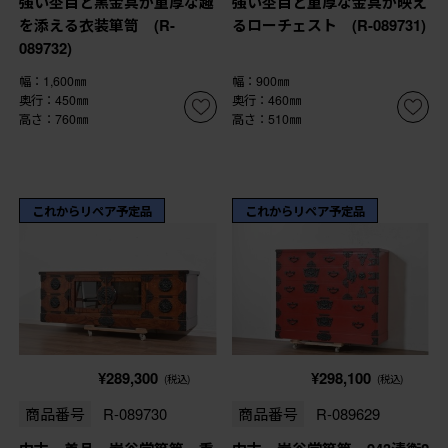
強い杢目と黒金具が重厚な趣
強い杢目と重厚な金具が映え
を添える衣装箪笥 (R-
るローチェスト (R-089731)
089732)
幅：1,600㎜
幅：900㎜
奥行：450㎜
奥行：460㎜
高さ：760㎜
高さ：510㎜
これからリペア予定品
これからリペア予定品
¥289,300
¥298,100
(税込)
(税込)
商品番号
R-089730
商品番号
R-089629