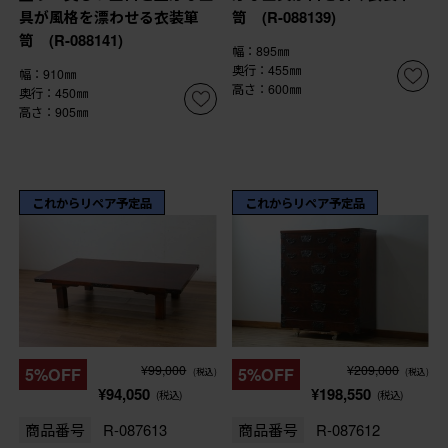
具が風格を漂わせる衣装箪
笥 (R-088139)
笥 (R-088141)
幅：895㎜
奥行：455㎜
幅：910㎜
高さ：600㎜
奥行：450㎜
高さ：905㎜
これからリペア予定品
これからリペア予定品
¥99,000
¥209,000
5%OFF
5%OFF
(税込)
(税込)
¥94,050
¥198,550
(税込)
(税込)
商品番号
R-087613
商品番号
R-087612