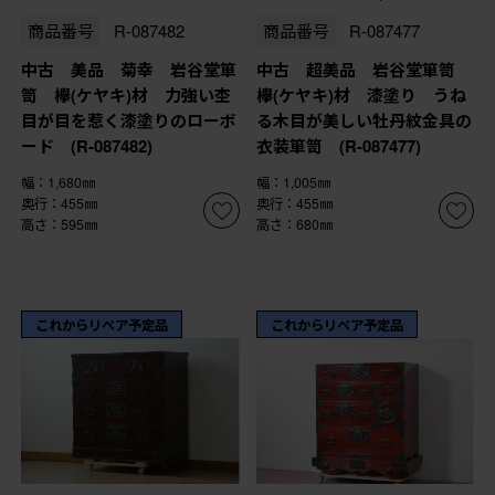
商品番号
R-087482
商品番号
R-087477
中古 美品 菊幸 岩谷堂箪
中古 超美品 岩谷堂箪笥
笥 欅(ケヤキ)材 力強い杢
欅(ケヤキ)材 漆塗り うね
目が目を惹く漆塗りのローボ
る木目が美しい牡丹紋金具の
ード (R-087482)
衣装箪笥 (R-087477)
幅：1,680㎜
幅：1,005㎜
奥行：455㎜
奥行：455㎜
高さ：595㎜
高さ：680㎜
これからリペア予定品
これからリペア予定品