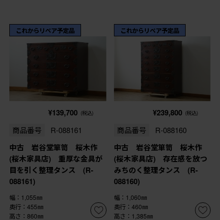
これからリペア予定品
これからリペア予定品
¥139,700
¥239,800
(税込)
(税込)
商品番号
R-088161
商品番号
R-088160
中古 岩谷堂箪笥 桜木作
中古 岩谷堂箪笥 桜木作
(桜木家具店) 重厚な金具が
(桜木家具店) 存在感を放つ
目を引く整理タンス (R-
みちのく整理タンス (R-
088161)
088160)
幅：1,055㎜
幅：1,060㎜
奥行：455㎜
奥行：460㎜
高さ：860㎜
高さ：1,385㎜