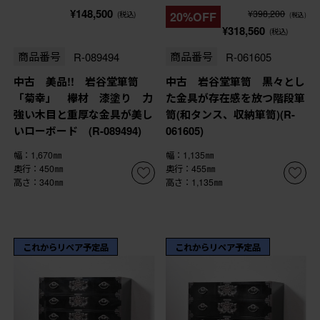
¥148,500
¥398,200
(税込)
20%OFF
(税込)
¥318,560
(税込)
商品番号
R-089494
商品番号
R-061605
中古 美品!! 岩谷堂箪笥
中古 岩谷堂箪笥 黒々とし
「菊幸」 欅材 漆塗り 力
た金具が存在感を放つ階段箪
強い木目と重厚な金具が美し
笥(和タンス、収納箪笥)(R-
いローボード (R-089494)
061605)
幅：1,670㎜
幅：1,135㎜
奥行：450㎜
奥行：455㎜
高さ：340㎜
高さ：1,135㎜
これからリペア予定品
これからリペア予定品