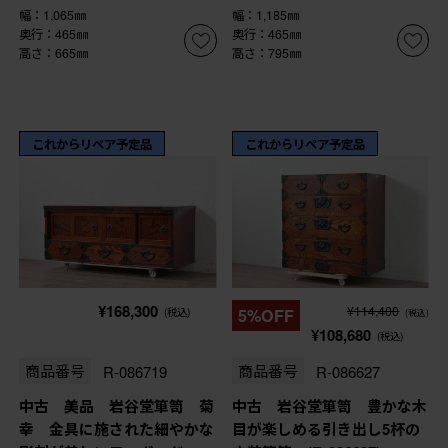
幅：1,065㎜
幅：1,185㎜
奥行：465㎜
奥行：465㎜
高さ：665㎜
高さ：795㎜
これからリペア予定品
これからリペア予定品
¥168,300
¥114,400
(税込)
5%OFF
(税込)
¥108,680
(税込)
商品番号
R-086719
商品番号
R-086627
中古 美品 岩谷堂箪笥 菊
中古 岩谷堂箪笥 豊かな木
幸 金具に施された細やかな
目が楽しめる引き出し5杯の