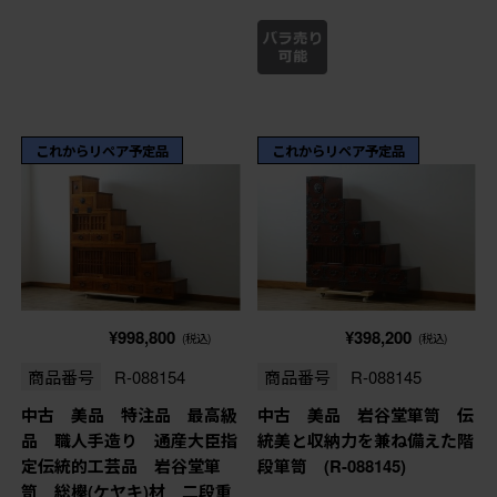
これからリペア予定品
これからリペア予定品
¥998,800
¥398,200
(税込)
(税込)
商品番号
R-088154
商品番号
R-088145
中古 美品 特注品 最高級
中古 美品 岩谷堂箪笥 伝
品 職人手造り 通産大臣指
統美と収納力を兼ね備えた階
定伝統的工芸品 岩谷堂箪
段箪笥 (R-088145)
笥 総欅(ケヤキ)材 二段重