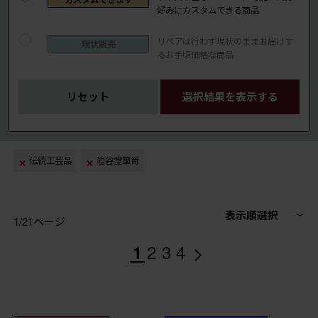
好みにカスタムできる商品
リペアは行わず現状のままお届けす
現状販売
るお手頃価格な商品
リセット
選択結果を表示する
伝統工芸品
岩谷堂箪笥
表示順選択
1/21ページ
>
1
2
3
4