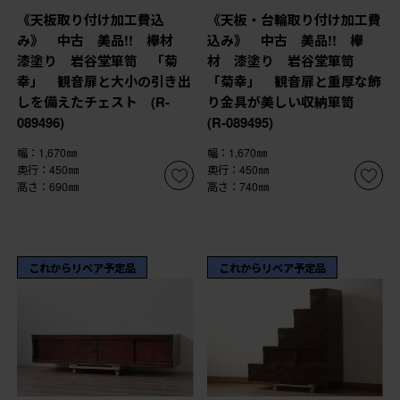
《天板取り付け加工費込
《天板・台輪取り付け加工費
み》 中古 美品!! 欅材
込み》 中古 美品!! 欅
漆塗り 岩谷堂箪笥 「菊
材 漆塗り 岩谷堂箪笥
幸」 観音扉と大小の引き出
「菊幸」 観音扉と重厚な飾
しを備えたチェスト (R-
り金具が美しい収納箪笥
089496)
(R-089495)
幅：1,670㎜
幅：1,670㎜
奥行：450㎜
奥行：450㎜
高さ：690㎜
高さ：740㎜
これからリペア予定品
これからリペア予定品