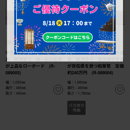
¥238,700
¥678,700
(税込)
(税込)
商品番号
R-089005
商品番号
R-089004
中古 岩谷堂箪笥 手打ち金
中古 岩谷堂箪笥 手打ち金
具 総漆塗り 梅・松の金具
具 総漆塗り 菊文様の金具
が上品なローボード (R-
が存在感を放つ和箪笥 定価
089005)
約240万円 (R-089004)
幅：1,055㎜
幅：1,060㎜
奥行：465㎜
奥行：465㎜
高さ：495㎜
高さ：1,780㎜