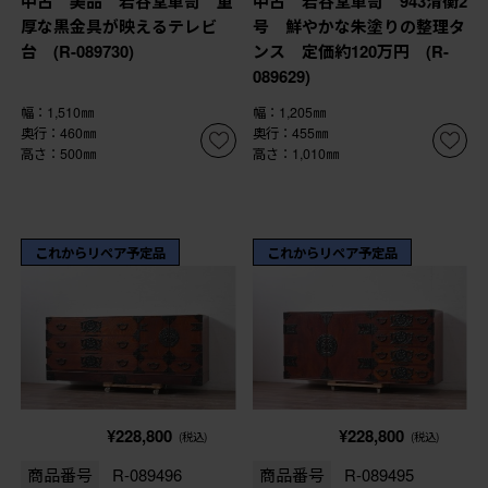
中古 美品 岩谷堂箪笥 重
中古 岩谷堂箪笥 943清衡2
厚な黒金具が映えるテレビ
号 鮮やかな朱塗りの整理タ
台 (R-089730)
ンス 定価約120万円 (R-
089629)
幅：1,510㎜
幅：1,205㎜
奥行：460㎜
奥行：455㎜
高さ：500㎜
高さ：1,010㎜
これからリペア予定品
これからリペア予定品
¥228,800
¥228,800
(税込)
(税込)
商品番号
R-089496
商品番号
R-089495