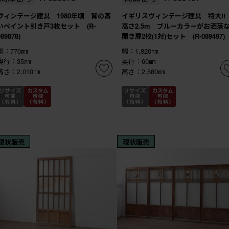
ヴィンテージ建具 1980年頃 背の高
イギリスヴィンテージ建具 特大!
いペイント引き戸3枚セット (R-
高さ2.5m ブルーカラーがお洒落
089878)
開き扉2枚(1対)セット (R-089497)
幅：770㎜
幅：1,820㎜
奥行：35㎜
奥行：60㎜
高さ：2,010㎜
高さ：2,580㎜
現状販売
現状販売