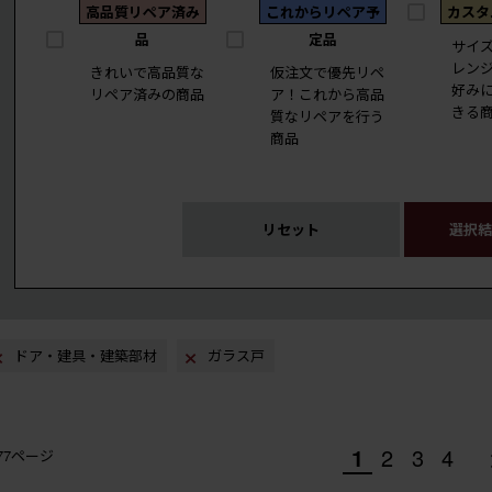
高品質リペア済み
これからリペア予
カスタ
品
定品
サイ
レン
きれいで高品質な
仮注文で優先リペ
好み
リペア済みの商品
ア！これから高品
きる
質なリペアを行う
商品
リセット
選択結
ドア・建具・建築部材
ガラス戸
1
2
3
4
/77ページ