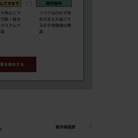
ムできます
現状販売
ズや色などア
リペアは行わず現
ジ可能！自分
状のままお届けす
にカスタムで
るお手頃価格な商
商品
品
果を表示する
>
表示順選択