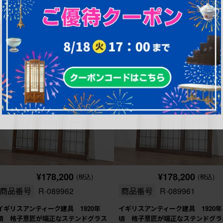
高さ：1,800㎜
高さ：2,155㎜
現状販売
現状販売
¥178,200
¥178,200
(税込)
(税込)
商品番号
R-089962
商品番号
R-089961
イギリスアンティーク建具 1920年
イギリスアンティーク建具 1920年
頃 格子意匠が端正なステンドグラス
頃 格子意匠が端正なステンドグラ