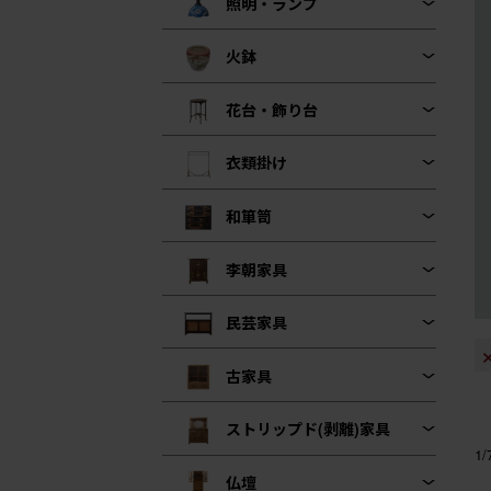
照明・ランプ
火鉢
花台・飾り台
衣類掛け
和箪笥
李朝家具
民芸家具
古家具
ストリップド(剥離)家具
1
仏壇