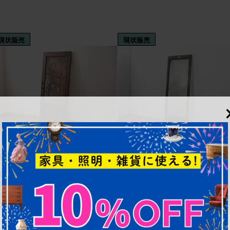
現状販売
現状販売
¥298,100
¥148,500
(税込)
(税込)
商品番号
R-053401
商品番号
R-089965
和製ヴィンテージ 永田良介商店 神
イギリスアンティーク建具 1920年
戸洋家具 絵画を飾ったようなおしゃ
頃 優美な装飾模様のエッチングガ
れな空間を演出するステンドグラス入
ス入りドア1枚 (R-089965)
り木製ドア (R-053401)
幅：790㎜
幅：785㎜
奥行：35㎜
奥行：45㎜