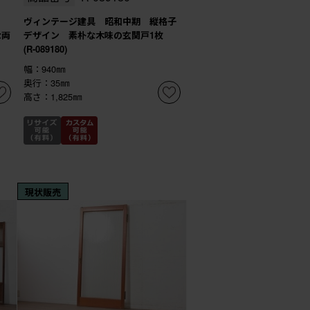
!
ヴィンテージ建具 昭和中期 縦格子
な両
デザイン 素朴な木味の玄関戸1枚
(R-089180)
幅：940㎜
奥行：35㎜
高さ：1,825㎜
現状販売