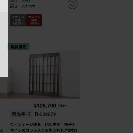
高さ：2,375㎜
現状販売
¥128,700
(税込)
商品番号
R-089879
ヴィンテージ建具 昭和中期 格子デ
ス
ザインのガラス入り両開き折れ戸2枚(1