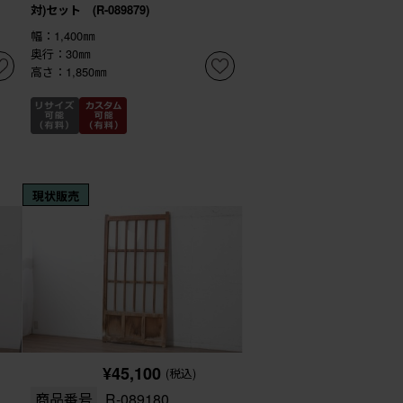
対)セット (R-089879)
幅：1,400㎜
奥行：30㎜
高さ：1,850㎜
現状販売
¥45,100
(税込)
商品番号
R-089180