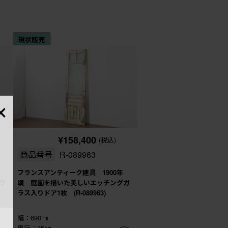
現状販売
×
¥158,400
(税込)
商品番号
R-089963
フランスアンティーク建具 1900年
ラ
頃 庭園を描いた美しいエッチングガ
ラス入りドア1枚 (R-089963)
幅：690㎜
奥行：35㎜