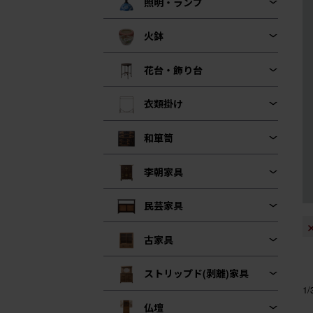
照明・ランプ
火鉢
花台・飾り台
衣類掛け
和箪笥
李朝家具
民芸家具
古家具
ストリップド(剥離)家具
1
仏壇