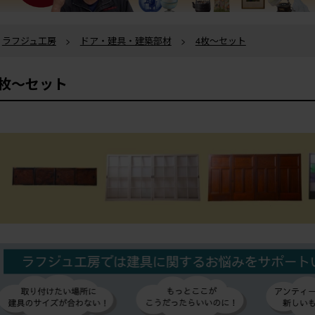
ラフジュ工房
>
ドア・建具・建築部材
>
4枚〜セット
4枚〜セット