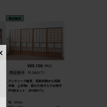
現状販売
×
¥89,100
(税込)
商品番号
R-089171
欅
アンティーク建具 昭和初期から昭和
が
中期 上手物! 変わり格子入りの障子
戸4枚セット (R-089171)
幅：890㎜
奥行：30㎜