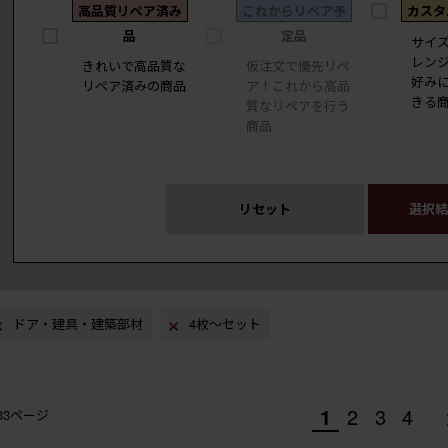
高品質リペア済み
これからリペア予
カスタ
品
定品
サイ
レン
きれいで高品質な
仮注文で優先リペ
好み
リペア済みの商品
ア！これから高品
きる
質なリペアを行う
商品
リセット
選択結
ドア・建具・建築部材
4枚〜セット
1
2
3
4
/33ページ