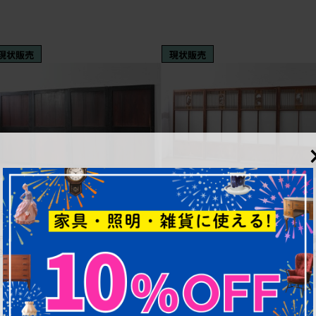
現状販売
現状販売
¥50,600
¥258,500
(税込)
(税込)
商品番号
R-089174
商品番号
R-089172
アンティーク建具 明治期 重厚な色
ヴィンテージ建具 上手物! 腰板
合いの帯戸4枚セット (R-089174)
(ケヤキ)材 透かし細工と色ガラス
目を引くガラス戸4枚セット (R-
089172)
幅：915㎜
幅：950㎜
奥行：30㎜
奥行：30㎜