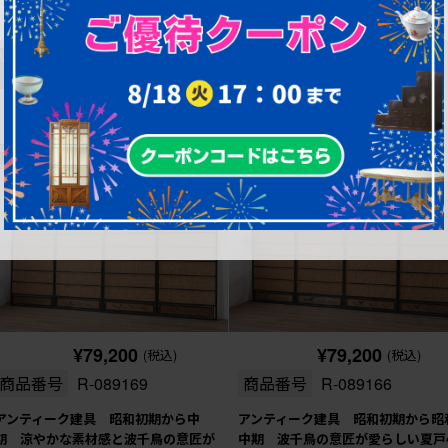
高さ：1,760㎜
高さ：1,770㎜
現状販売
現状販売
¥79,200
¥79,200
(税込)
(税込)
商品番号
R-089169
商品番号
R-089166
アンティーク建具 昭和初期から中
アンティーク建具 昭和初期から昭
期 涼やかな素材感と波千鳥の意匠が
中期 波千鳥の意匠が愛らしい夏戸