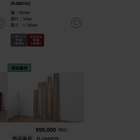
(R-089162)
幅：950㎜
奥行：30㎜
高さ：1,765㎜
現状販売
¥99,000
(税込)
商品番号
R-088859