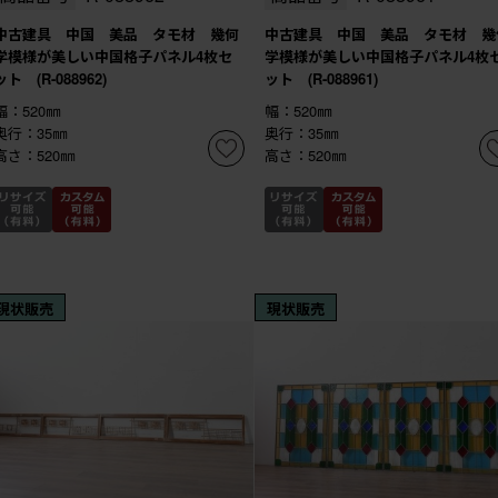
中古建具 中国 美品 タモ材 幾何
中古建具 中国 美品 タモ材 幾
学模様が美しい中国格子パネル4枚セ
学模様が美しい中国格子パネル4枚
ット (R-088962)
ット (R-088961)
幅：520㎜
幅：520㎜
奥行：35㎜
奥行：35㎜
高さ：520㎜
高さ：520㎜
現状販売
現状販売