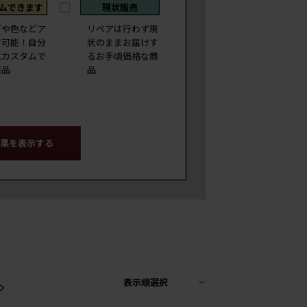
ムできます
現状販売
ズや色などア
リペアは行わず現
ジ可能！自分
状のままお届けす
にカスタムで
るお手頃価格な商
商品
品
果を表示する
>
表示順選択