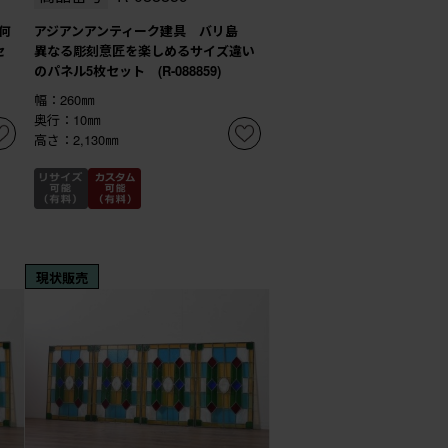
何
アジアンアンティーク建具 バリ島
セ
異なる彫刻意匠を楽しめるサイズ違い
のパネル5枚セット (R-088859)
幅：260㎜
奥行：10㎜
高さ：2,130㎜
現状販売