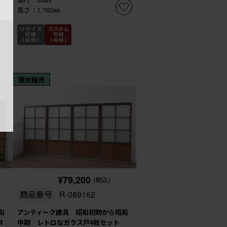
高さ：1,760㎜
現状販売
¥79,200
(税込)
商品番号
R-089162
和
アンティーク建具 昭和初期から昭和
4
中期 レトロなガラス戸4枚セット