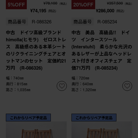
¥78,100
¥357,500
5%OFF
20%OFF
(税込)
(税込)
¥74,195
¥286,000
(税込)
(税込)
商品番号
R-086326
商品番号
R-085234
中古 ドイツ高級ブランド
中古 美品 高級品!! ドイ
himolla(ヒモラ) ゼロストレ
ツ インタースツール
ス 高級感のある本革シート
(Interstuhl) 柔らかな光沢の
のリクライニングチェアとオ
あるレザーが上品なヘッドレ
ットマンのセット 定価約21
スト付きオフィスチェア 定
万円 (R-086326)
価71万円 (R-085234)
幅：740㎜
幅：720㎜
奥行：815㎜
奥行：640㎜
高さ：1,035㎜
高さ：1,320㎜
これからリペア予定品
これからリペア予定品