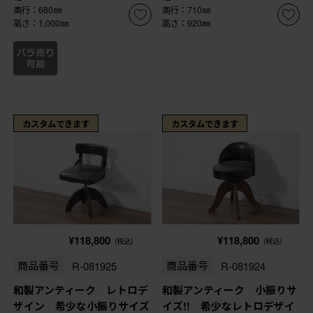
奥行：680㎜
奥行：710㎜
高さ：1,000㎜
高さ：920㎜
カスタムできます
カスタムできます
¥118,800
¥118,800
(税込)
(税込)
商品番号
R-081925
商品番号
R-081924
和製アンティーク レトロデ
和製アンティーク 小振りサ
ザイン 希少な小振りサイズ
イズ!! 希少なレトロデザイ