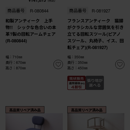
¥141,075
(税込)
商品番号
R-080844
商品番号
R-081927
和製アンティーク 上手
フランスアンティーク 猫脚
物!! シックな色合いの本
がクラシカルな雰囲気を引き
革?製の回転アームチェア
立てる回転スツール(ピアノ
(R-080844)
スツール、丸椅子、イス、回
転チェア)(R-081927)
幅：710㎜
幅：350㎜
奥行：670㎜
奥行：350㎜
高さ：870㎜
高さ：450㎜
高品質リペア済み品
高品質リペア済み品