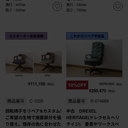
奥行：405㎜
奥行：590㎜
高さ：540㎜
高さ：760㎜
セミオーダー家具実績
これからリペア予定品
¥111,100
¥278,300
(税込)
10%OFF
(税込)
¥250,470
(税込)
商品番号
C-1035
商品番号
R-074689
回転椅子をリペア&カスタム!
中古 DREXEL
ご希望の生地で座面部分を張
HERITAGE(ドレクセルヘリ
り替え。既存の色に合わせた
テイジ) 書斎やワークスペ