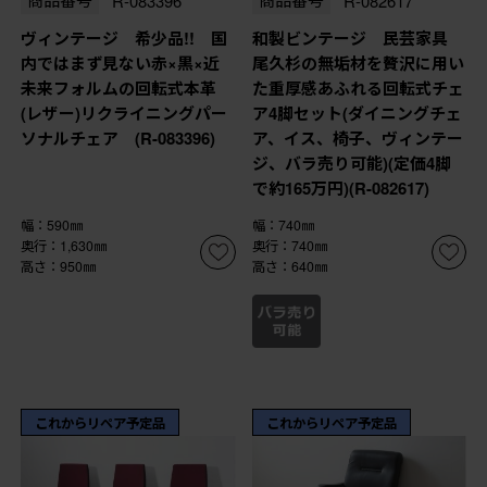
商品番号
R-083396
商品番号
R-082617
ヴィンテージ 希少品!! 国
和製ビンテージ 民芸家具
内ではまず見ない赤×黒×近
尾久杉の無垢材を贅沢に用い
未来フォルムの回転式本革
た重厚感あふれる回転式チェ
(レザー)リクライニングパー
ア4脚セット(ダイニングチェ
ソナルチェア (R-083396)
ア、イス、椅子、ヴィンテー
ジ、バラ売り可能)(定価4脚
で約165万円)(R-082617)
幅：590㎜
幅：740㎜
奥行：1,630㎜
奥行：740㎜
高さ：950㎜
高さ：640㎜
これからリペア予定品
これからリペア予定品