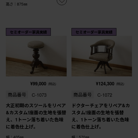
高さ：875㎜
セミオーダー家具実績
セミオーダー家具実績
¥99,000
¥124,300
(税込)
(税込)
商品番号
C-1073
商品番号
C-1072
大正初期のスツールをリペア
ドクターチェアをリペア&カ
&カスタム!座面の生地を張替
スタム!座面の生地を張替
え、1トーン落ち着いた色味
え、1トーン落ち着いた色味
に着色仕上げ。
に着色仕上げ。
幅：405㎜
幅：570㎜