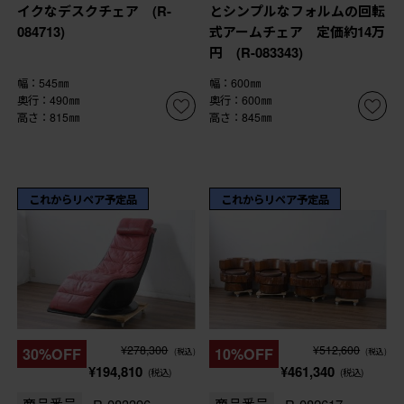
イクなデスクチェア (R-
とシンプルなフォルムの回転
084713)
式アームチェア 定価約14万
円 (R-083343)
幅：545㎜
幅：600㎜
奥行：490㎜
奥行：600㎜
高さ：815㎜
高さ：845㎜
これからリペア予定品
これからリペア予定品
¥278,300
¥512,600
30%OFF
10%OFF
(税込)
(税込)
¥194,810
¥461,340
(税込)
(税込)