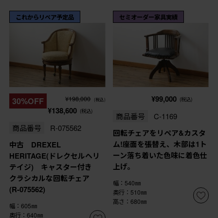
これからリペア予定品
セミオーダー家具実績
¥99,000
¥198,000
30%OFF
(税込)
(税込)
¥138,600
(税込)
商品番号
C-1169
商品番号
R-075562
回転チェアをリペア&カスタ
ム!座面を張替え、木部は1ト
中古 DREXEL
ーン落ち着いた色味に着色仕
HERITAGE(ドレクセルヘリ
上げ。
テイジ) キャスター付き
クラシカルな回転チェア
幅：540㎜
(R-075562)
奥行：510㎜
高さ：680㎜
幅：605㎜
奥行：640㎜