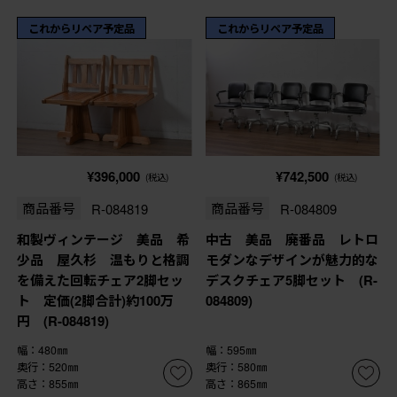
これからリペア予定品
これからリペア予定品
¥396,000
¥742,500
(税込)
(税込)
商品番号
R-084819
商品番号
R-084809
和製ヴィンテージ 美品 希
中古 美品 廃番品 レトロ
少品 屋久杉 温もりと格調
モダンなデザインが魅力的な
を備えた回転チェア2脚セッ
デスクチェア5脚セット (R-
ト 定価(2脚合計)約100万
084809)
円 (R-084819)
幅：480㎜
幅：595㎜
奥行：520㎜
奥行：580㎜
高さ：855㎜
高さ：865㎜