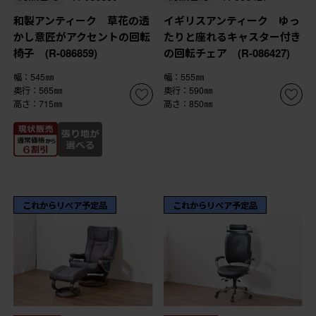
和製アンティーク 草花の透
イギリスアンティーク ゆっ
かし意匠がアクセントの回転
たりと座れるキャスター付き
椅子 (R-086859)
の回転チェア (R-086427)
幅：545㎜
幅：555㎜
奥行：565㎜
奥行：590㎜
高さ：715㎜
高さ：850㎜
これからリペア予定品
これからリペア予定品