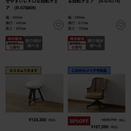
せやすいレトロな回転チェ
る回転チェア (R-076774)
ア (R-078809)
幅：495㎜
幅：590㎜
奥行：490㎜
奥行：610㎜
高さ：655㎜
高さ：750㎜
カスタムできます
これからリペア予定品
¥124,300
¥238,700
(税込)
30%OFF
(税込)
¥167,090
(税込)