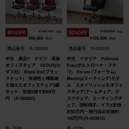
¥144,100
¥198,000
40%OFF
20%OFF
(税込)
(税込)
¥86,460
¥158,400
(税込)
(税込)
商品番号
R-082683
商品番号
R-083015
中古 美品!! ドイツ 高級
中古 イタリア Poltrona
オフィスチェア SEDUS(セ
Frau(ポルトローナ・フラ
ダス社) Black Dot(ブラッ
ウ) Forum (フォーラム)
クドット) 快適性と機能美
Meeting(ミーティング)モデ
を備えたオフィスチェア3脚
ル スタイリッシュなオフィ
セット 定価3脚で約69万
スチェア(アームチェア、デ
円 (R-082683)
スクチェア、ミーティングチ
ェア、回転椅子、イス)(定価
約50万円・現行品の定価約
100万円)(R-083015)
幅：740㎜
幅：610㎜