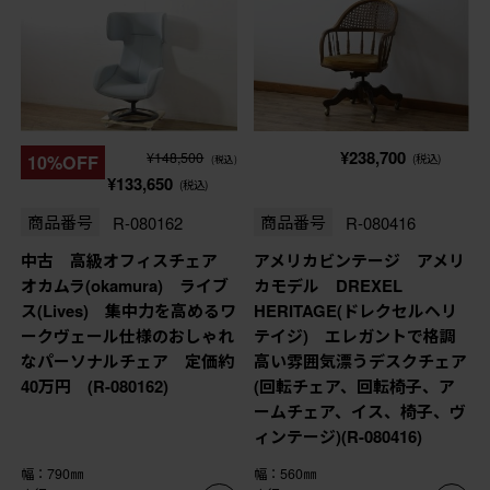
¥238,700
¥148,500
10%OFF
(税込)
(税込)
¥133,650
(税込)
商品番号
R-080162
商品番号
R-080416
中古 高級オフィスチェア
アメリカビンテージ アメリ
オカムラ(okamura) ライブ
カモデル DREXEL
ス(Lives) 集中力を高めるワ
HERITAGE(ドレクセルヘリ
ークヴェール仕様のおしゃれ
テイジ) エレガントで格調
なパーソナルチェア 定価約
高い雰囲気漂うデスクチェア
40万円 (R-080162)
(回転チェア、回転椅子、ア
ームチェア、イス、椅子、ヴ
ィンテージ)(R-080416)
幅：790㎜
幅：560㎜