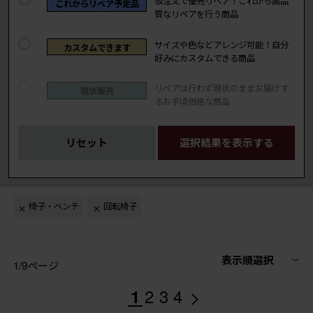
仮注文で優先リペア！これから高品
これからリペア予定品
質なリペアを行う商品
サイズや色などアレンジ可能！自分
カスタムできます
好みにカスタムできる商品
リペアは行わず現状のままお届けす
現状販売
るお手頃価格な商品
リセット
選択結果を表示する
椅子・ベンチ
回転椅子
表示順選択
1/9ページ
>
1
2
3
4