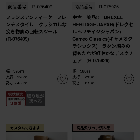
商品番号
R-076409
商品番号
R-075926
フランスアンティーク フレ
中古 美品!! DREXEL
ンチスタイル クラシカルな
HERITAGE JAPAN(ドレクセ
挽き物脚の回転スツール
ルヘリテイジジャパン)
(R-076409)
Cameo Classics(キャメオク
ラシックス) ラタン編みの
背もたれが軽やかなデスクチ
ェア (R-075926)
幅：395㎜
幅：580㎜
奥行：395㎜
奥行：620㎜
高さ：450㎜
高さ：915㎜
カスタムできます
高品質リペア済み品