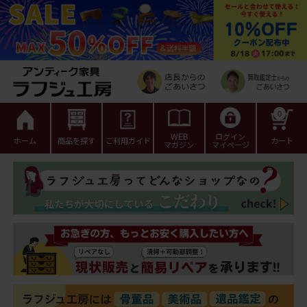
0
WEB
ログイン
ホーム
商品を探す
ご利用ガイド
カート
マガジン
マイページ