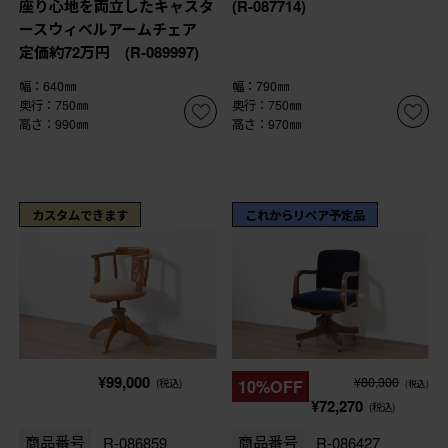
座り心地を両立したキャスタ
(R-087714)
ースウィベルアームチェア
定価約72万円 (R-089997)
幅：640㎜
幅：790㎜
奥行：750㎜
奥行：750㎜
高さ：990㎜
高さ：970㎜
カスタムできます
これからリペア予定品
¥99,000
¥80,300
(税込)
10%OFF
(税込)
¥72,270
(税込)
商品番号
R-086859
商品番号
R-086427