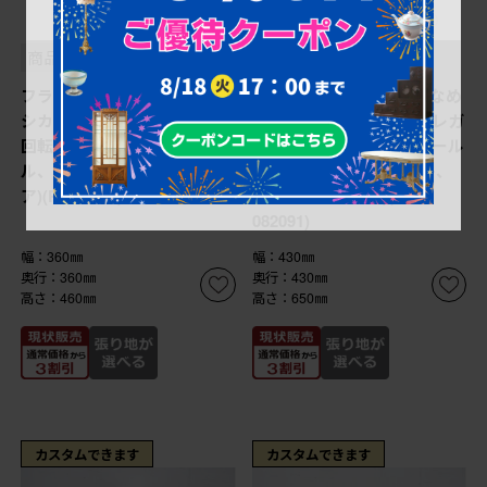
¥121,000
¥139,700
(税込)
(税込)
商品番号
R-082092
商品番号
R-082091
フランスアンティーク クラ
フランスアンティーク なめ
シカルな挽き物脚のフレンチ
らかな曲線を描く脚がエレガ
回転スツール(ピアノスツー
ントなフレンチ回転スツール
ル、イス、丸椅子、回転チェ
(ピアノスツール、丸椅子、
ア)(R-082092)
イス、回転チェア)(R-
082091)
幅：360㎜
幅：430㎜
奥行：360㎜
奥行：430㎜
高さ：460㎜
高さ：650㎜
カスタムできます
カスタムできます