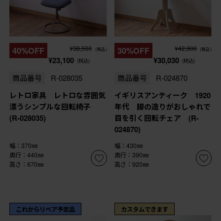
¥38,500
¥42,900
40%OFF
30%OFF
(税込)
(税込)
¥23,100
¥30,030
(税込)
(税込)
商品番号
R-028035
商品番号
R-024870
レトロ家具 レトロな雰囲気
イギリスアンティーク 1920
漂うシンプルな回転椅子
年代 脚の造りがおしゃれで
(R-028035)
目を引く回転チェア (R-
024870)
幅：370㎜
幅：430㎜
奥行：440㎜
奥行：390㎜
高さ：670㎜
高さ：920㎜
これからリペア予定品
カスタムできます