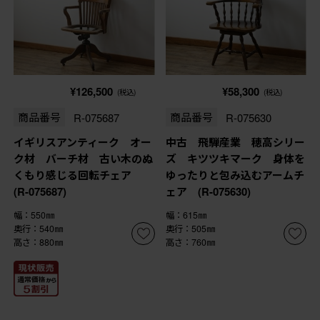
¥126,500
¥58,300
(税込)
(税込)
商品番号
R-075687
商品番号
R-075630
イギリスアンティーク オー
中古 飛騨産業 穂高シリー
ク材 バーチ材 古い木のぬ
ズ キツツキマーク 身体を
くもり感じる回転チェア
ゆったりと包み込むアームチ
(R-075687)
ェア (R-075630)
幅：550㎜
幅：615㎜
奥行：540㎜
奥行：505㎜
高さ：880㎜
高さ：760㎜