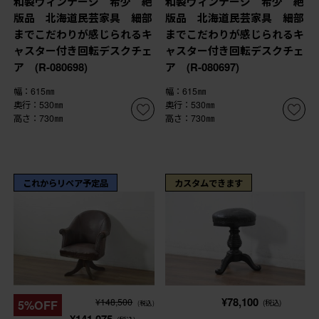
和製ヴィンテージ 希少 絶
和製ヴィンテージ 希少 絶
版品 北海道民芸家具 細部
版品 北海道民芸家具 細部
までこだわりが感じられるキ
までこだわりが感じられるキ
ャスター付き回転デスクチェ
ャスター付き回転デスクチェ
ア (R-080698)
ア (R-080697)
幅：615㎜
幅：615㎜
奥行：530㎜
奥行：530㎜
高さ：730㎜
高さ：730㎜
これからリペア予定品
カスタムできます
¥78,100
¥148,500
5%OFF
(税込)
(税込)