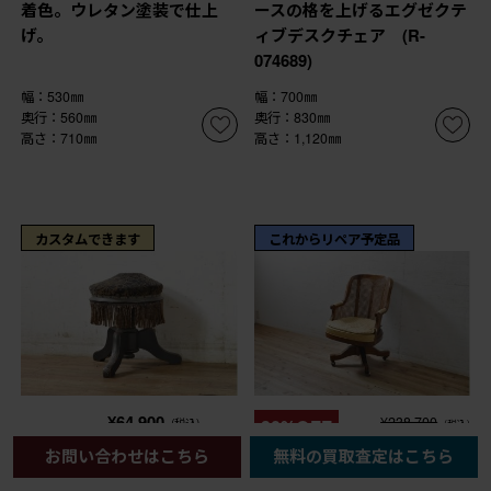
着色。ウレタン塗装で仕上
ースの格を上げるエグゼクテ
げ。
ィブデスクチェア (R-
074689)
幅：530㎜
幅：700㎜
奥行：560㎜
奥行：830㎜
高さ：710㎜
高さ：1,120㎜
カスタムできます
これからリペア予定品
¥64,900
¥238,700
(税込)
30%OFF
(税込)
¥167,090
(税込)
お問い合わせはこちら
無料の買取査定はこちら
商品番号
R-074340
商品番号
R-074232