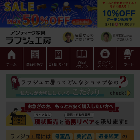
0
WEB
ログイン
ホーム
商品を探す
ご利用ガイド
カート
マガジン
マイページ