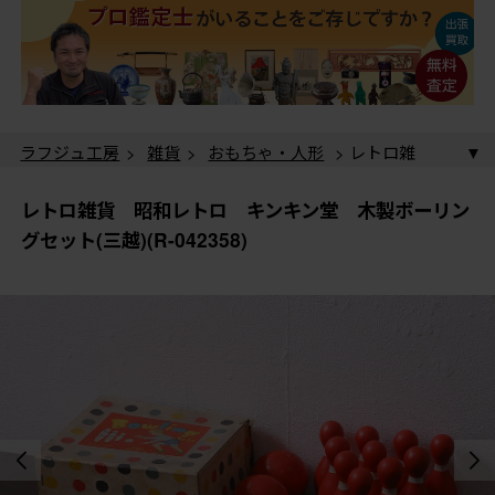
ラフジュ工房
>
雑貨
>
おもちゃ・人形
> レトロ雑
貨 昭和レトロ キンキン堂 木製ボーリングセット(三
越)(R-042358)
レトロ雑貨 昭和レトロ キンキン堂 木製ボーリン
グセット(三越)(R-042358)