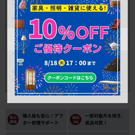
グセット(三越)(R-042358)です。
商品サイズはピンのサイズです。
サイズは各ひとつのみ計測致しましたので、そちらを
ご参考ください。
多少の汚れ、ダメージ等ありますので、画像を参考に
お願いいたします。
■ボールのサイズ 高さ65mm/直径65mm
■箱のサイズ 高さ120mm/幅190mm/奥行170mm
購入後も安心！アフ
一部対象外を除き、
ター修理サポート
返品可能！