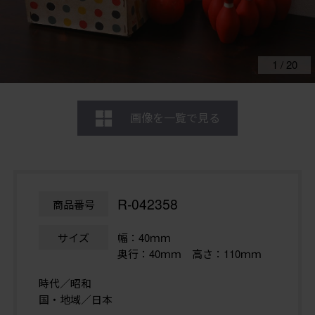
1
/
20
画像を一覧で見る
R-042358
商品番号
サイズ
幅：40ｍｍ
奥行：40ｍｍ 高さ：110ｍｍ
時代／昭和
国・地域／日本