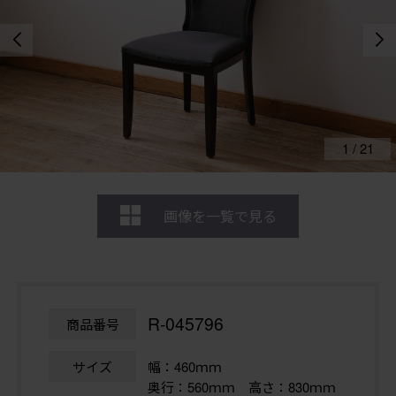
1
/
21
画像を一覧で見る
R-045796
商品番号
サイズ
幅：460ｍｍ
奥行：560ｍｍ 高さ：830ｍｍ