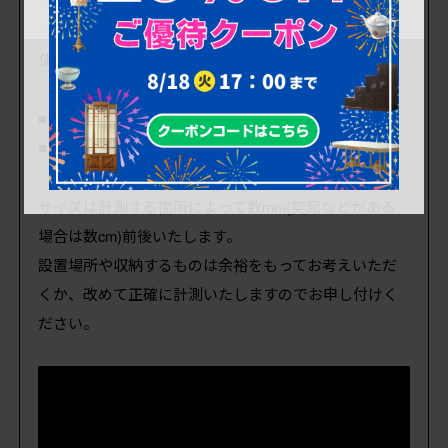
多少の使用感はありますが、目立つ傷・ダメージはな
く、状態良好です。
使用上問題のあるダメージはありません。
■座面までの高さ 420mm
■重量 約5kg
サイズは計測する箇所によって数mm(突起などがある
場合は数cm)前後いたします。
設置場所や収納するものは余裕をもってお考えいただ
くか、改めて正確に計測いたしますのでお申し付けく
ださい。