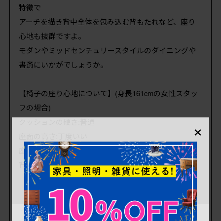
特徴で
アーチを描き背中全体を包み込む背もたれなど、座り
心地も抜群ですよ。
モダンやミッドセンチュリースタイルのダイニングや
書斎にいかがでしょうか。
【椅子の座り心地について】(身長161cmの女性スタッ
フの場合)
×
クッションの硬さ:普通
座面の高さ:丁度いい
座面の広さ:丁度いい
背もたれの位置:背中全体
ファブリックはオリジナルのままです。