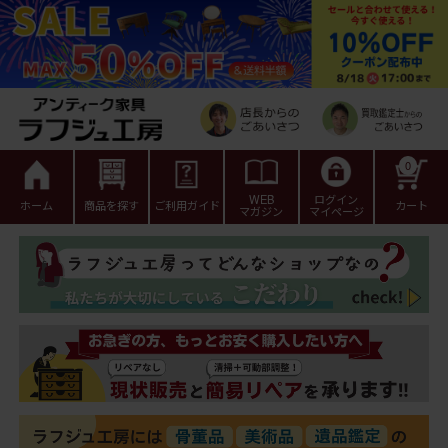
0
WEB
ログイン
ホーム
商品を探す
ご利用ガイド
カート
マガジン
マイページ